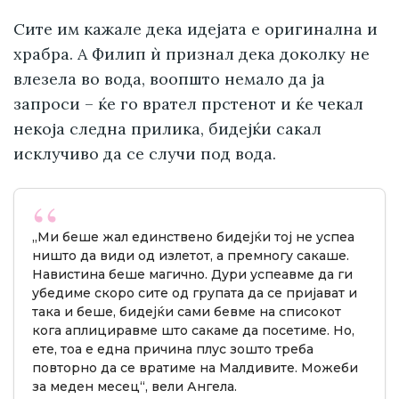
Сите им кажале дека идејата е оригинална и
храбра. А Филип ѝ признал дека доколку не
влезела во вода, воопшто немало да ја
запроси – ќе го врател прстенот и ќе чекал
некоја следна прилика, бидејќи сакал
исклучиво да се случи под вода.
„Ми беше жал единствено бидејќи тој не успеа
ништо да види од излетот, а премногу сакаше.
Навистина беше магично. Дури успеавме да ги
убедиме скоро сите од групата да се пријават и
така и беше, бидејќи сами бевме на списокот
кога аплициравме што сакаме да посетиме. Но,
ете, тоа е една причина плус зошто треба
повторно да се вратиме на Малдивите. Можеби
за меден месец“, вели Ангела.