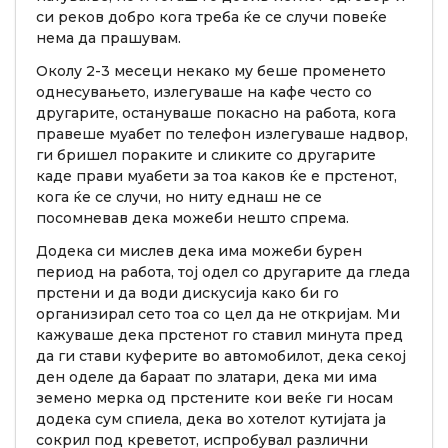
си реков добро кога треба ќе се случи повеќе
нема да прашувам.
Околу 2-3 месеци некако му беше променето
однесувањето, излегуваше на кафе често со
другарите, остануваше покасно на работа, кога
правеше муабет по телефон излегуваше надвор,
ги бришел пораките и сликите со другарите
каде прави муабети за тоа каков ќе е прстенот,
кога ќе се случи, но ниту еднаш не се
посомневав дека можеби нешто спрема.
Додека си мислев дека има можеби бурен
период на работа, тој одел со другарите да гледа
прстени и да води дискусија како би го
организирал сето тоа со цел да не откријам. Ми
кажуваше дека прстенот го ставил минута пред
да ги стави куферите во автомобилот, дека секој
ден оделе да бараат по златари, дека ми има
земено мерка од прстените кои веќе ги носам
додека сум спиела, дека во хотелот кутијата ја
сокрил под креветот, испробувал различни