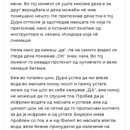
мене. Во тој момент сè уште мислев дека е за
друг веридбата и дека можеби нè има
помешано нешто. Не препознав дека тоа е тој.
Дури отпосле ја здогледав маицата по која го
препознав, како и останатиот екипаж од
инструктори и, секако, Исидора која нè
снимаше.
Нема како да кажеш „да“, па на самото видео се
гледа дека покажав „ОК“ знак, хаха. Во тој
момент го извади прстенот од кутивчето и веќе
немаше бегање.
Бев во тотален шок. Дури успеа да ми влезе
вода во маската околу носот и преку устата,
може од тоа што во себе кажував „ДА“, ама никој
не можеше да го слушне тоа. Пробав да ја
исфрлам водата од маската и успеав, ама од
целиот шок не се сетив да го притиснам копчето
за да ја исфрлам и од устата. Бидејќи имав
проблем со тоа, а и кај Филип во маската влегла
вода, веќе бевме принудени да излеземе на