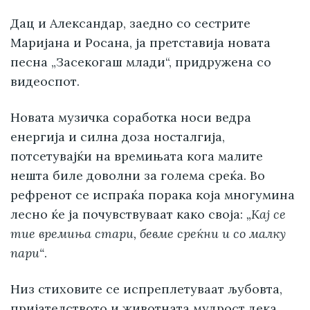
Дац и Александар, заедно со сестрите
Маријана и Росана, ја претставија новата
песна „Засекогаш млади“, придружена со
видеоспот.
Новата музичка соработка носи ведра
енергија и силна доза носталгија,
потсетувајќи на времињата кога малите
нешта биле доволни за голема среќа. Во
рефренот се испраќа порака која многумина
лесно ќе ја почувствуваат како своја:
„Кај се
тие времиња стари, бевме среќни и со малку
пари“
.
Низ стиховите се испреплетуваат љубовта,
пријателството и животната мудрост дека