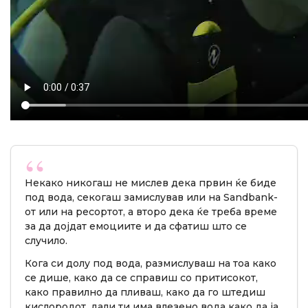
Некако никогаш не мислев дека првин ќе биде
под вода, секогаш замислував или на Sandbank-
от или на ресортот, а второ дека ќе треба време
за да дојдат емоциите и да сфатиш што се
случило.
Кога си долу под вода, размислуваш на тоа како
се дише, како да се справиш со притисокот,
како правилно да пливаш, како да го штедиш
кислородот, дали ти има влезено вода како да ја