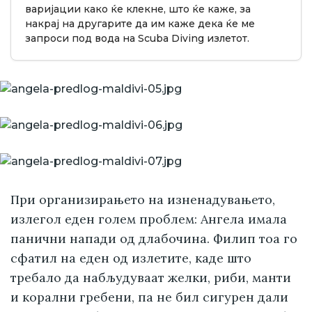
варијации како ќе клекне, што ќе каже, за
накрај на другарите да им каже дека ќе ме
запроси под вода на Scuba Diving излетот.
При организирањето на изненадувањето,
излегол еден голем проблем: Ангела имала
панични напади од длабочина. Филип тоа го
сфатил на еден од излетите, каде што
требало да набљудуваат желки, риби, манти
и корални гребени, па не бил сигурен дали