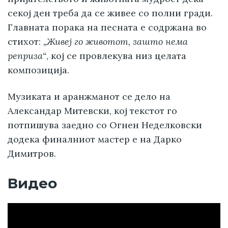
секој ден треба да се живее со полни гради.
Главната порака на песната е содржана во
стихот:
„Живеј го животот, зашто нема
реприза“
, кој се провлекува низ целата
композиција.
Музиката и аранжманот се дело на
Александар Митевски, кој текстот го
потпишува заедно со Огнен Неделковски
додека финалниот мастер е на Дарко
Димитров.
Видео