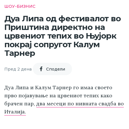
ШОУ-БИЗНИС
Дуа Липа од фестивалот во
Приштина директно на
црвениот тепих во Њујорк
покрај сопругот Калум
Тарнер
Пред 2 дена
Cподели
Дуа Липа и Калум Тарнер го имаа своето
прво појавување на црвениот тепих како
брачен пар,
два месеци по нивната свадба во
Италија.