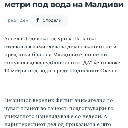
метри под вода на Малдиви
Пред 1 ден
Cподели
Ангела Додевска од Крива Паланка
отсекогаш замислувала дека саканиот ќе ѝ
предложи брак на Малдивите, но не ни
сонувала дека судбоносното „ДА“ ќе го каже
10 метри под вода, среде Индискиот Океан.
Нејзиниот вереник Филип внимателно го
чувал планот во тајност, подготвувајќи го
уникатното изненадување со недели. А
најинтересниот дел од приказната е што