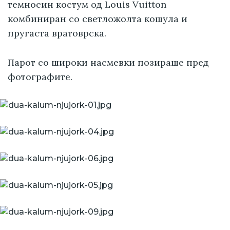
темносин костум од Louis Vuitton
комбиниран со светложолта кошула и
пругаста вратоврска.
Парот со широки насмевки позираше пред
фотографите.