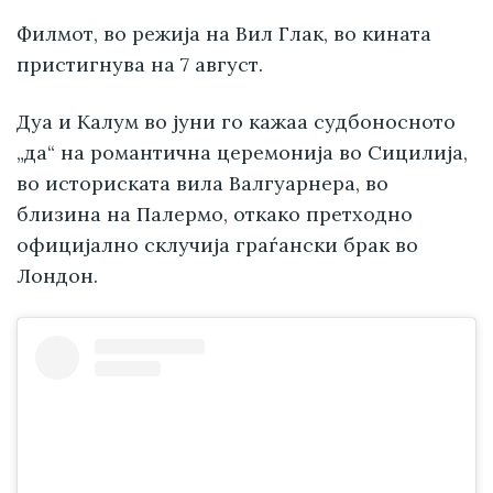
Филмот, во режија на Вил Глак, во кината
пристигнува на 7 август.
Дуа и Калум во јуни го кажаа судбоносното
„да“ на романтична церемонија во Сицилија,
во историската вила Валгуарнера, во
близина на Палермо, откако претходно
официјално склучија граѓански брак во
Лондон.