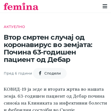
АКТУЕЛНО
Втор смртен случај од
коронавирус во земјата:
Почина 63-годишен
пациент од Дебар
Пред 6 години
Cподели
КОВИД-19 ја зеде и втората жртва во нашата
земја. 63-годишен пациент од Дебар почина
синоќа на Клиниката за инфективни болести
и фебрилни состојби во Скопје.