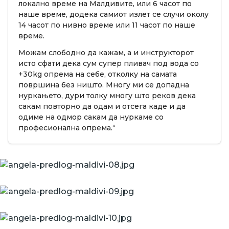
локално време на Малдивите, или 6 часот по
наше време, додека самиот излет се случи околу
14 часот по нивно време или 11 часот по наше
време.
Можам слободно да кажам, а и инструкторот
исто сфати дека сум супер пливач под вода со
+30kg опрема на себе, отколку на самата
површина без ништо. Многу ми се допадна
нуркањето, дури толку многу што реков дека
сакам повторно да одам и отсега каде и да
одиме на одмор сакам да нуркаме со
професионална опрема.“