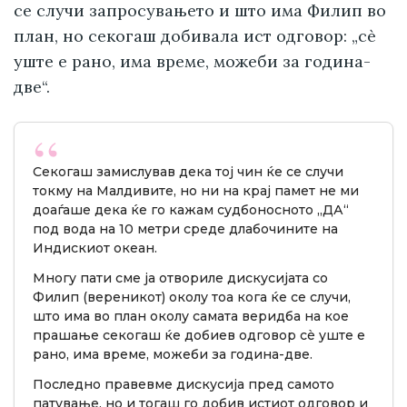
се случи запросувањето и што има Филип во
план, но секогаш добивала ист одговор: „сè
уште е рано, има време, можеби за година-
две“.
Секогаш замислував дека тој чин ќе се случи
токму на Малдивите, но ни на крај памет не ми
доаѓаше дека ќе го кажам судбоносното „ДА“
под вода на 10 метри среде длабочините на
Индискиот океан.
Многу пати сме ја отвориле дискусијата со
Филип (вереникот) околу тоа кога ќе се случи,
што има во план околу самата веридба на кое
прашање секогаш ќе добиев одговор сè уште е
рано, има време, можеби за година-две.
Последно правевме дискусија пред самото
патување, но и тогаш го добив истиот одговор и