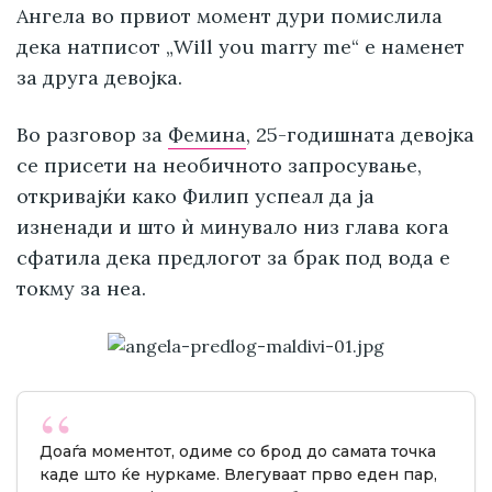
Ангела во првиот момент дури помислила
дека натписот „Will you marry me“ е наменет
за друга девојка.
Во разговор за
Фемина
, 25-годишната девојка
се присети на необичното запросување,
откривајќи како Филип успеал да ја
изненади и што ѝ минувало низ глава кога
сфатила дека предлогот за брак под вода е
токму за неа.
Доаѓа моментот, одиме со брод до самата точка
каде што ќе нуркаме. Влегуваат прво еден пар,