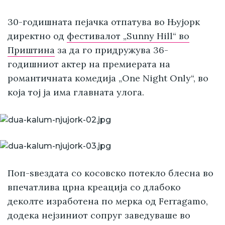
30-годишната пејачка отпатува во Њујорк
директно од
фестивалот „Sunny Hill“ во
Приштина
за да го придружува 36-
годишниот актер на премиерата на
романтичната комедија „One Night Only“, во
која тој ја има главната улога.
Поп-ѕвездата со косовско потекло блесна во
впечатлива црна креација со длабоко
деколте изработена по мерка од Ferragamo,
додека нејзиниот сопруг заведуваше во