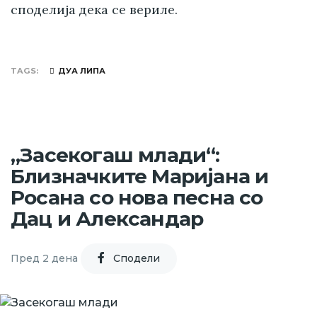
споделија дека се вериле.
TAGS
ДУА ЛИПА
„Засекогаш млади“:
Близначките Маријана и
Росана со нова песна со
Дац и Александар
Пред 2 дена
Cподели