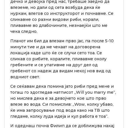
дечко и девојка пред нас, требаше заедно да
влеземе, но дали од сета возбуда дека ќе
нуркам, влегов со инструкторот и почнавме. Се
сликавме со разни видови риби, корали,
пливавме во длабочините, незнаејќи што ме
чека следно.
Планот им бил да влезам прво јас, па после 5-10
минути тие и да ме чекаат на договорена
локација каде што ќе се случи сето тоа. Се
сликав со рибите, коралите, пливавме околу
гребените и се упативме на друг дел од
гребенот со надеж да видам некој нов вид од
водниот свет.
Се сеќавам дека помина јато риби пред мене и
тогаш го здогледав натписот „Will you marry me“,
но мислев дека е за девојчето кое што прво
влезе во вода. Си помислив: „Wow, колку убаво,
ќе има запросување под вода како на ТВ што
гледаме, колку луда идеја и кул работа е тоа“.
И одеднаш почна Филип да се доближува накај