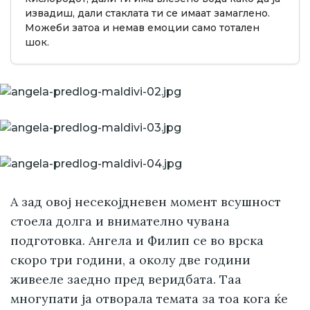
извадиш, дали стаклата ти се имаат замаглено.
Можеби затоа и немав емоции само тотален
шок.
А зад овој несекојдневен момент всушност
стоела долга и внимателно чувана
подготовка. Ангела и Филип се во врска
скоро три години, а околу две години
живееле заедно пред веридбата. Таа
многупати ја отворала темата за тоа кога ќе