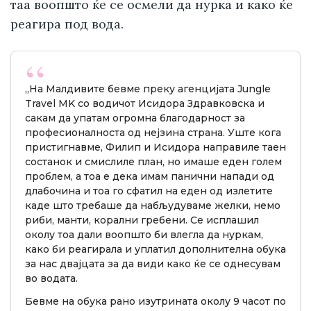
таа воопшто ќе се осмели да нурка и како ќе
реагира под вода.
„На Малдивите бевме преку агенцијата Jungle
Travel MK со водичот Исидора Здравковска и
сакам да упатам огромна благодарност за
професионалноста од нејзина страна. Уште кога
пристигнавме, Филип и Исидора направиле таен
состанок и смислиле план, но имаше еден голем
проблем, а тоа е дека имам панични напади од
длабочина и тоа го сфатил на еден од излетите
каде што требаше да набљудуваме желки, немо
риби, манти, корални гребени. Се исплашил
околу тоа дали воопшто би влегла да нуркам,
како би реагирала и уплатил дополнителна обука
за нас двајцата за да види како ќе се однесувам
во водата.
Бевме на обука рано изутрината околу 9 часот по