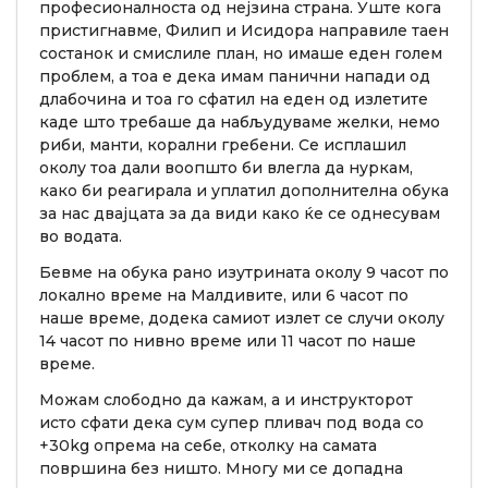
професионалноста од нејзина страна. Уште кога
пристигнавме, Филип и Исидора направиле таен
состанок и смислиле план, но имаше еден голем
проблем, а тоа е дека имам панични напади од
длабочина и тоа го сфатил на еден од излетите
каде што требаше да набљудуваме желки, немо
риби, манти, корални гребени. Се исплашил
околу тоа дали воопшто би влегла да нуркам,
како би реагирала и уплатил дополнителна обука
за нас двајцата за да види како ќе се однесувам
во водата.
Бевме на обука рано изутрината околу 9 часот по
локално време на Малдивите, или 6 часот по
наше време, додека самиот излет се случи околу
14 часот по нивно време или 11 часот по наше
време.
Можам слободно да кажам, а и инструкторот
исто сфати дека сум супер пливач под вода со
+30kg опрема на себе, отколку на самата
површина без ништо. Многу ми се допадна