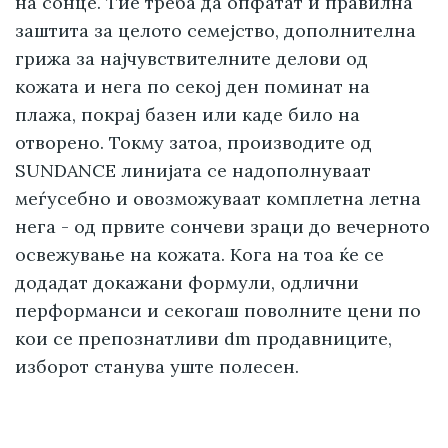
на сонце. Тие треба да опфатат и правилна
заштита за целото семејство, дополнителна
грижа за најчувствителните делови од
кожата и нега по секој ден поминат на
плажа, покрај базен или каде било на
отворено. Токму затоа, производите од
SUNDANCE линијата се надополнуваат
меѓусебно и овозможуваат комплетна летна
нега - од првите сончеви зраци до вечерното
освежување на кожата. Кога на тоа ќе се
додадат докажани формули, одлични
перформанси и секогаш поволните цени по
кои се препознатливи dm продавниците,
изборот станува уште полесен.