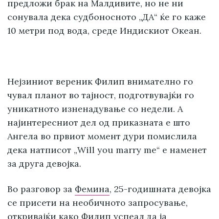
предложи брак на Малдивите, но не ни
сонувала дека судбоносното „ДА“ ќе го каже
10 метри под вода, среде Индискиот Океан.
Нејзиниот вереник Филип внимателно го
чувал планот во тајност, подготвувајќи го
уникатното изненадување со недели. А
најинтересниот дел од приказната е што
Ангела во првиот момент дури помислила
дека натписот „Will you marry me“ е наменет
за друга девојка.
Во разговор за
Фемина
, 25-годишната девојка
се присети на необичното запросување,
откривајќи како Филип успеал да ја