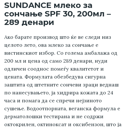
SUNDANCE млеко за
сончање SPF 30, 200мл –
289 денари
Ако барате производ што ќе ве следи низ
целото лето, ова млеко за сончање е
вистинскиот избор. Со голема амбалажа од
200 мл и цена од само 289 денари, нуди
одличен сооднос помеѓу квалитетот и
цената. Формулата обезбедува сигурна
заштита од штетните сончеви зраци веднаш
по нанесувањето, ја хидрира кожата до 24
часа и помага да се спречи нејзиното
сушење. Водоотпорната, веганска формула е
дерматолошки тестирана и не содржи
октокрилен, октиноксат и оксибензон, што ја