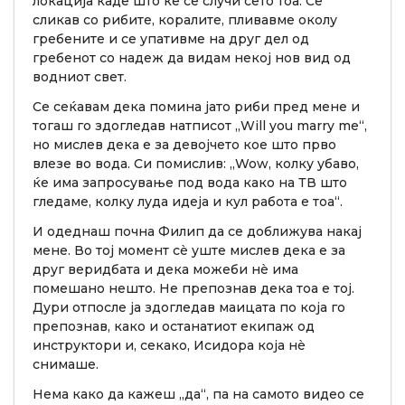
локација каде што ќе се случи сето тоа. Се
сликав со рибите, коралите, пливавме околу
гребените и се упативме на друг дел од
гребенот со надеж да видам некој нов вид од
водниот свет.
Се сеќавам дека помина јато риби пред мене и
тогаш го здогледав натписот „Will you marry me“,
но мислев дека е за девојчето кое што прво
влезе во вода. Си помислив: „Wow, колку убаво,
ќе има запросување под вода како на ТВ што
гледаме, колку луда идеја и кул работа е тоа“.
И одеднаш почна Филип да се доближува накај
мене. Во тој момент сè уште мислев дека е за
друг веридбата и дека можеби нè има
помешано нешто. Не препознав дека тоа е тој.
Дури отпосле ја здогледав маицата по која го
препознав, како и останатиот екипаж од
инструктори и, секако, Исидора која нè
снимаше.
Нема како да кажеш „да“, па на самото видео се