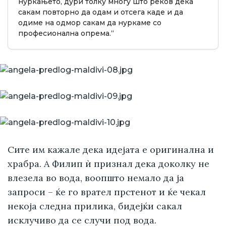
нуркањето, дури толку многу што реков дека
сакам повторно да одам и отсега каде и да
одиме на одмор сакам да нуркаме со
професионална опрема.“
Сите им кажале дека идејата е оригинална и
храбра. А Филип ѝ признал дека доколку не
влезела во вода, воопшто немало да ја
запроси – ќе го врател прстенот и ќе чекал
некоја следна прилика, бидејќи сакал
исклучиво да се случи под вода.