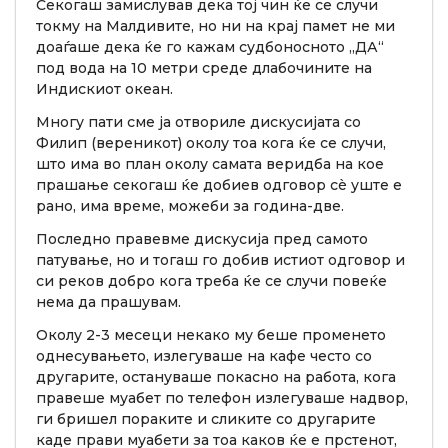
Секогаш замислував дека тој чин ќе се случи
токму на Малдивите, но ни на крај памет не ми
доаѓаше дека ќе го кажам судбоносното „ДА“
под вода на 10 метри среде длабочините на
Индискиот океан.
Многу пати сме ја отвориле дискусијата со
Филип (вереникот) околу тоа кога ќе се случи,
што има во план околу самата веридба на кое
прашање секогаш ќе добиев одговор сè уште е
рано, има време, можеби за година-две.
Последно правевме дискусија пред самото
патување, но и тогаш го добив истиот одговор и
си реков добро кога треба ќе се случи повеќе
нема да прашувам.
Околу 2-3 месеци некако му беше променето
однесувањето, излегуваше на кафе често со
другарите, остануваше покасно на работа, кога
правеше муабет по телефон излегуваше надвор,
ги бришел пораките и сликите со другарите
каде прави муабети за тоа каков ќе е прстенот,