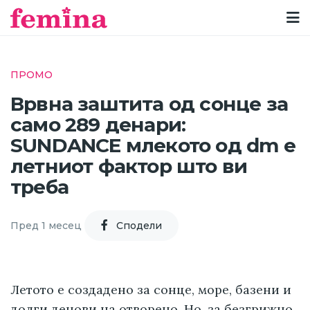
ПРОМО
Врвна заштита од сонце за
само 289 денари:
SUNDANCE млекото од dm е
летниот фактор што ви
треба
Пред 1 месец
Cподели
Летото е создадено за сонце, море, базени и
долги денови на отворено. Но, за безгрижно