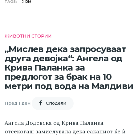
TAGS
DM
ЖИВОТНИ СТОРИИ
„Мислев дека запросуваат
друга девојка“: Ангела од
Крива Паланка за
предлогот за брак на 10
метри под вода на Малдиви
Пред 1 ден
Cподели
Ангела Додевска од Крива Паланка
отсекогаш замислувала дека саканиот ќе ѝ