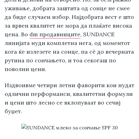
уживање, добрата заштита од сонце не смее
да биде случаен избор. Најдобрата вест е што
за врвен квалитет не мора да плаќате висока
цена. Во
dm продавниците
, SUNDANCE
линијата нуди комплетна нега, од моментот
кога ќе излезете на сонце, па сè до вечерната
рутина по сончањето, и тоа секогаш по
поволни цени.
Издвоивме четири летни фаворити кои нудат
одлични перформанси, квалитетни формули
и цени што лесно се вклопуваат во сечиј
буџет.