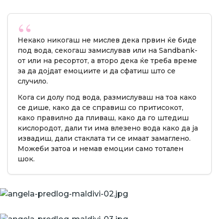
Некако никогаш не мислев дека првин ќе биде
под вода, секогаш замислував или на Sandbank-
от или на ресортот, а второ дека ќе треба време
за да дојдат емоциите и да сфатиш што се
случило.
Кога си долу под вода, размислуваш на тоа како
се дише, како да се справиш со притисокот,
како правилно да пливаш, како да го штедиш
кислородот, дали ти има влезено вода како да ја
извадиш, дали стаклата ти се имаат замаглено.
Можеби затоа и немав емоции само тотален
шок.