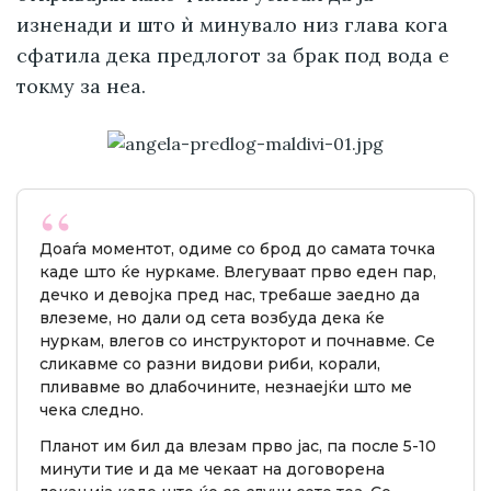
изненади и што ѝ минувало низ глава кога
сфатила дека предлогот за брак под вода е
токму за неа.
Доаѓа моментот, одиме со брод до самата точка
каде што ќе нуркаме. Влегуваат прво еден пар,
дечко и девојка пред нас, требаше заедно да
влеземе, но дали од сета возбуда дека ќе
нуркам, влегов со инструкторот и почнавме. Се
сликавме со разни видови риби, корали,
пливавме во длабочините, незнаејќи што ме
чека следно.
Планот им бил да влезам прво јас, па после 5-10
минути тие и да ме чекаат на договорена