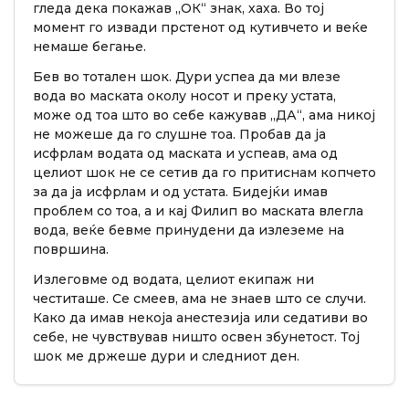
гледа дека покажав „ОК“ знак, хаха. Во тој
момент го извади прстенот од кутивчето и веќе
немаше бегање.
Бев во тотален шок. Дури успеа да ми влезе
вода во маската околу носот и преку устата,
може од тоа што во себе кажував „ДА“, ама никој
не можеше да го слушне тоа. Пробав да ја
исфрлам водата од маската и успеав, ама од
целиот шок не се сетив да го притиснам копчето
за да ја исфрлам и од устата. Бидејќи имав
проблем со тоа, а и кај Филип во маската влегла
вода, веќе бевме принудени да излеземе на
површина.
Излеговме од водата, целиот екипаж ни
честиташе. Се смеев, ама не знаев што се случи.
Како да имав некоја анестезија или седативи во
себе, не чувствував ништо освен збунетост. Тој
шок ме држеше дури и следниот ден.