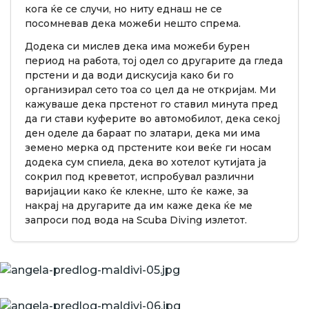
кога ќе се случи, но ниту еднаш не се
посомневав дека можеби нешто спрема.
Додека си мислев дека има можеби бурен
период на работа, тој одел со другарите да гледа
прстени и да води дискусија како би го
организирал сето тоа со цел да не откријам. Ми
кажуваше дека прстенот го ставил минута пред
да ги стави куферите во автомобилот, дека секој
ден оделе да бараат по златари, дека ми има
земено мерка од прстените кои веќе ги носам
додека сум спиела, дека во хотелот кутијата ја
сокрил под креветот, испробувал различни
варијации како ќе клекне, што ќе каже, за
накрај на другарите да им каже дека ќе ме
запроси под вода на Scuba Diving излетот.