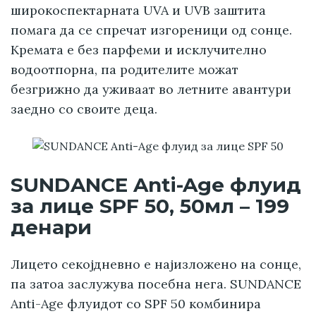
широкоспектарната UVA и UVB заштита
помага да се спречат изгореници од сонце.
Кремата е без парфеми и исклучително
водоотпорна, па родителите можат
безгрижно да уживаат во летните авантури
заедно со своите деца.
SUNDANCE Anti-Age флуид
за лице SPF 50, 50мл – 199
денари
Лицето секојдневно е најизложено на сонце,
па затоа заслужува посебна нега. SUNDANCE
Anti-Age флуидот со SPF 50 комбинира