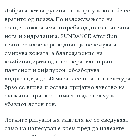
Добрата летна рутина не завршува кога ќе се
вратите од плажа. По изложувањето на
сонце, кожата има потреба од дополнителна
нега и хидратација. SUNDANCE After Sun
гелот со алое вера веднаш ја освежува и
смирува кожата, а благодарение на
комбинацијата од алое вера, глицерин,
пантенол и хијалурон, обезбедува
хидратација до 48 часа. Лесната гел-текстура
брзо се впива и остава пријатно чувство на
свежина, при што помага и да се зачува
убавиот летен тен.
Летните ритуали на заштита не се сведуваат
само на нанесување крем пред да излезете