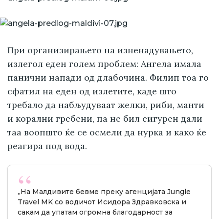
При организирањето на изненадувањето,
излегол еден голем проблем: Ангела имала
панични напади од длабочина. Филип тоа го
сфатил на еден од излетите, каде што
требало да набљудуваат желки, риби, манти
и корални гребени, па не бил сигурен дали
таа воопшто ќе се осмели да нурка и како ќе
реагира под вода.
„На Малдивите бевме преку агенцијата Jungle
Travel MK со водичот Исидора Здравковска и
сакам да упатам огромна благодарност за