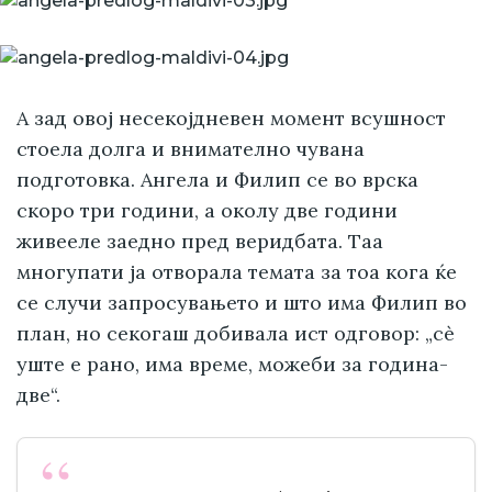
А зад овој несекојдневен момент всушност
стоела долга и внимателно чувана
подготовка. Ангела и Филип се во врска
скоро три години, а околу две години
живееле заедно пред веридбата. Таа
многупати ја отворала темата за тоа кога ќе
се случи запросувањето и што има Филип во
план, но секогаш добивала ист одговор: „сè
уште е рано, има време, можеби за година-
две“.