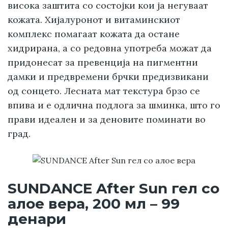
висока заштита со состојки кои ја негуваат
кожата. Хијалуронот и витаминскиот
комплекс помагаат кожата да остане
хидрирана, а со редовна употреба можат да
придонесат за превенција на пигментни
дамки и предвремени брчки предизвикани
од сонцето. Лесната мат текстура брзо се
впива и е одлична подлога за шминка, што го
прави идеален и за деновите поминати во
град.
SUNDANCE After Sun гел со
алое вера, 200 мл – 99
денари