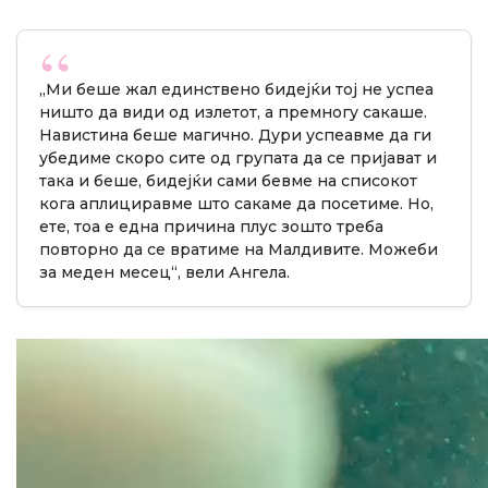
„Ми беше жал единствено бидејќи тој не успеа
ништо да види од излетот, а премногу сакаше.
Навистина беше магично. Дури успеавме да ги
убедиме скоро сите од групата да се пријават и
така и беше, бидејќи сами бевме на списокот
кога аплициравме што сакаме да посетиме. Но,
ете, тоа е една причина плус зошто треба
повторно да се вратиме на Малдивите. Можеби
за меден месец“, вели Ангела.