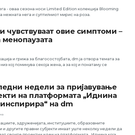
га - оваа сезона носи Limited Edition колекција Blooming
 нежната нега и суптилниот мирис на роза.
и чувствуваат овие симптоми –
а менопаузата
ација и грижа за благосостојбата, dm ја отвора темата за
з кој поминува секоја жена, а за кој и понатаму се
ледни недели за пријавување
екти на платформата „Иднина
а инспирира“ на dm
ена
ациите, здруженијата, институциите, образовните
и и другите правни субјекти имаат уште неколку недели да
ават своите проектни идеи на платформата „Иднина која