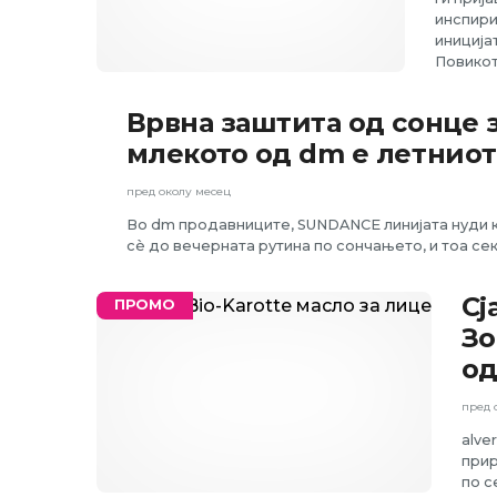
инспири
иниција
Повикот
Врвна заштита од сонце 
ПРОМО
млекото од dm е летниот
пред околу месец
Во dm продавниците, SUNDANCE линијата нуди ко
сè до вечерната рутина по сончањето, и тоа се
Сј
ПРОМО
Зо
од
пред 
alve
прир
по с