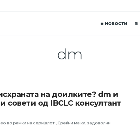
🔥 НОВОСТИ
♏
dm
 исхраната на доилките? dm и
и совети од IBCLC консултант
ео во рамки на серијалот „Среќни мајки, задоволни