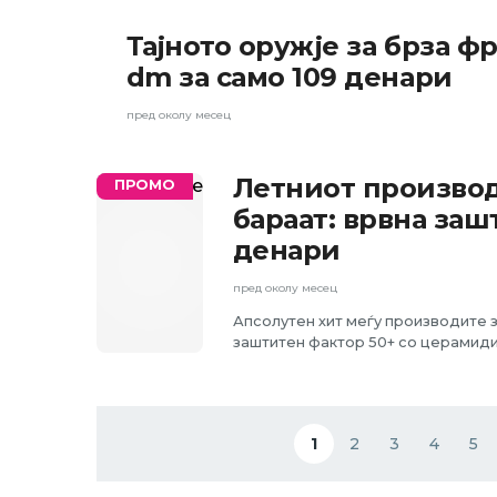
Тајното оружје за брза ф
ПРОМО
dm за само 109 денари
пред околу месец
Летниот производ
ПРОМО
бараат: врвна заш
денари
пред околу месец
Апсолутен хит меѓу производите 
заштитен фактор 50+ со церамиди
Pagination
1
2
3
4
5
Current page
Page
Page
Page
Page