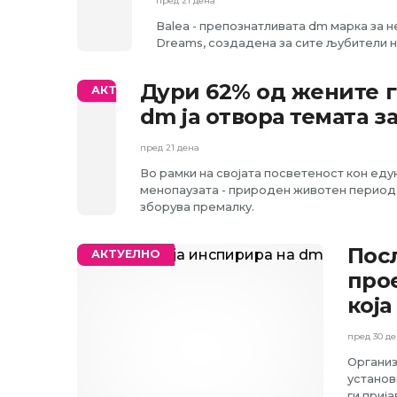
пред 21 дена
Balea - препознатливата dm марка за не
Dreams, создадена за сите љубители на
Дури 62% од жените г
АКТУЕЛНО
dm ја отвора темата з
пред 21 дена
Во рамки на својата посветеност кон едук
менопаузата - природен животен период ни
зборува премалку.
Пос
АКТУЕЛНО
про
кој
пред 30 д
Организ
установ
ги приј