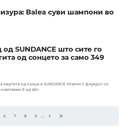
ризура: Balea суви шампони во
 од SUNDANCE што сите го
тита од сонцето за само 349
за заштита од сонце е SUNDANCE Vitamin C флуидот со
 и витамин Е од dm.
6
7
8
9
…
Page
Page
Page
Page
Next page
Last page