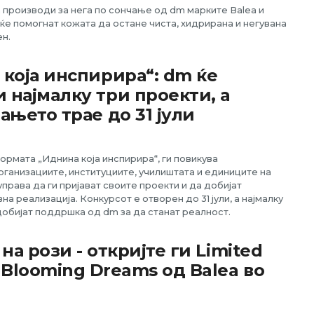
 производи за нега по сончање од dm марките Balea и
ќе помогнат кожата да остане чиста, хидрирана и негувана
ен.
која инспирира“: dm ќе
 најмалку три проекти, а
ањето трае до 31 јули
ормата „Иднина која инспирира“, ги повикува
рганизациите, институциите, училиштата и единиците на
права да ги пријават своите проекти и да добијат
а реализација. Конкурсот е отворен до 31 јули, а најмалку
добијат поддршка од dm за да станат реалност.
на рози - откријте ги Limited
 Blooming Dreams од Balea во