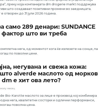
ра“, преку која компанијата dm drogerie markt поддржува
тиви што создаваат позитивни промени во заедницата.
 е отворен до 31 јули 2026 година.
за само 289 денари: SUNDANCE
 фактор што ви треба
мплетна нега, од моментот кога ќе излезете на сонце, па
когаш по поволни цени.
ајна, негувана и свежа кожа:
што alverde маслото од морков
 dm е хит ова лето?
околу месец
rde Bio-Karotte маслото за лице e производ кој комбинира
одна нега, квалитетни состојки и одлични перформанси,
екогаш поволна цена.