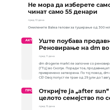
Не мора да изберете само
ПРОМО
чинат само 55 денари
пред 10 дена
Омилените Balea гелови за туширање од 300 мл
Уште поубава продавн
АКТУЕЛНО
Реновирање на dm во 
пред 11 дена
dm drogerie markt ќе започне со реновир
(ГТЦ) во Скопје. Поради тоа, продавницат
привремено затворена. По тој повод, dm
СЀ! Овој попуст ќе трае од 29 јули до 1 авгу
Откријте ја „after sun
ПРОМО
целото семејство по 
пред 15 дена