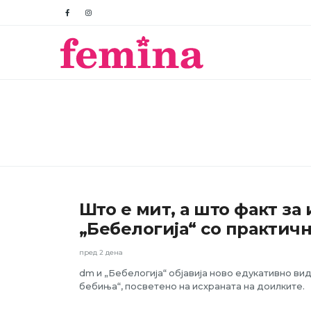
Што е мит, а што факт за
АКТУЕЛНО
„Бебелогија“ со практичн
пред 2 дена
dm и „Бебелогија“ објавија ново едукативно вид
бебиња“, посветено на исхраната на доилките.