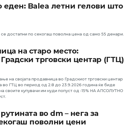
 еден: Balea летни гелови што
 се достапни по секогаш поволна цена од само 55 денари.
ица на старо место:
Градски трговски центар (ГТЦ)
ање на својата продавница во Градскиот трговски центар
а во ГТЦ во период од 2.8 до 23.9.2026 година ќе биде
 на своите купувачи им нуди попуст од -15% НА АПСОЛУТНО
ст.
“ рутината во dm – нега за
секогаш поволни цени