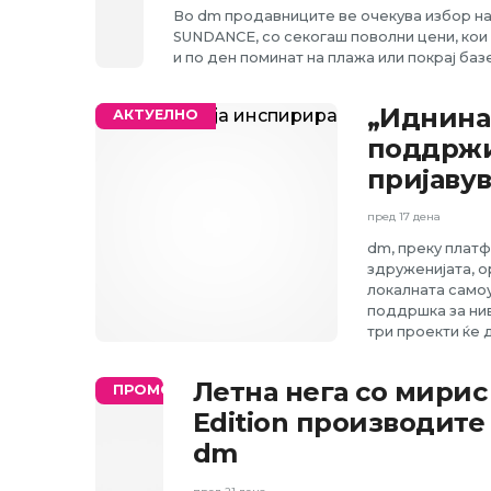
Во dm продавниците ве очекува избор на
SUNDANCE, со секогаш поволни цени, кои 
и по ден поминат на плажа или покрај баз
„Иднина 
АКТУЕЛНО
поддржи
пријавув
пред 17 дена
dm, преку платф
здруженијата, о
локалната самоу
поддршка за нивн
три проекти ќе 
Летна нега со мирис 
ПРОМО
Edition производите
dm