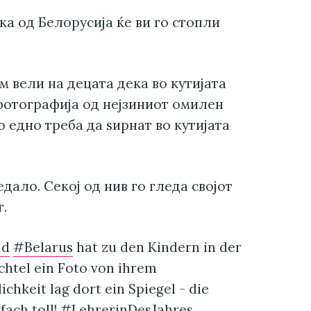
ка од Белорусија ќе ви го стопли
им вели на децата дека во кутијата
 фотографија од нејзиниот омилен
о едно треба да ѕирнат во кутијата
ледало. Секој од нив го гледа својот
т.
nd
#Belarus
hat zu den Kindern in der
achtel ein Foto von ihrem
lichkeit lag dort ein Spiegel - die
fach toll!
#LehrerinDesJahres