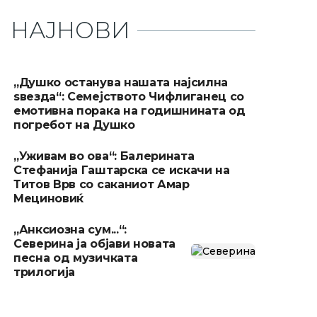
НАЈНОВИ
„Душко останува нашата најсилна
ѕвезда“: Семејството Чифлиганец со
емотивна порака на годишнината од
погребот на Душко
„Уживам во ова“: Балерината
Стефанија Гаштарска се искачи на
Титов Врв со саканиот Амар
Мециновиќ
„Анксиозна сум...“:
Северина ја објави новата
песна од музичката
трилогија