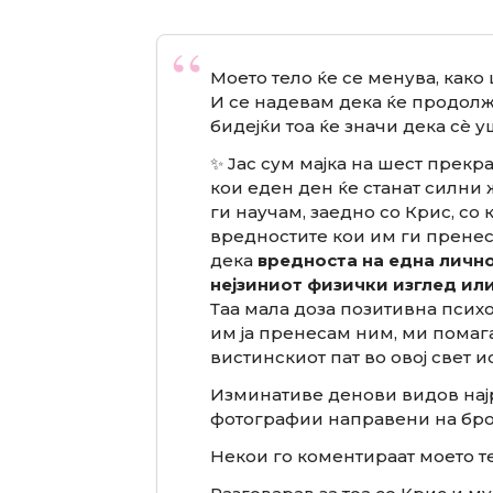
Моето тело ќе се менува, како 
И се надевам дека ќе продолж
бидејќи тоа ќе значи дека сè 
✨ Јас сум мајка на шест прекр
кои еден ден ќе станат силни 
ги научам, заедно со Крис, со
вредностите кои им ги пренесув
дека
вредноста на една лично
нејзиниот физички изглед или
Таа мала доза позитивна психол
им ја пренесам ним, ми помага
вистинскиот пат во овој свет и
Изминативе денови видов нај
фотографии направени на бро
Некои го коментираат моето тел