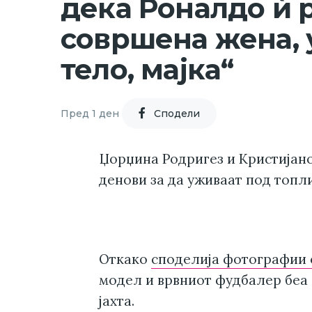
дека Роналдо ѝ р
совршена жена, 
тело, мајка“
Пред 1 ден
Cподели
Џорџина Родригез и Кристијано
денови за да уживаат под топли
Откако
споделија фотографии 
модел и врвниот фудбалер беа
јахта.