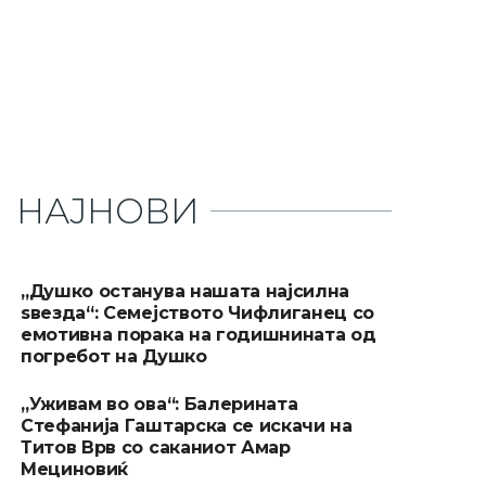
НАЈНОВИ
„Душко останува нашата најсилна
ѕвезда“: Семејството Чифлиганец со
емотивна порака на годишнината од
погребот на Душко
„Уживам во ова“: Балерината
Стефанија Гаштарска се искачи на
Титов Врв со саканиот Амар
Мециновиќ