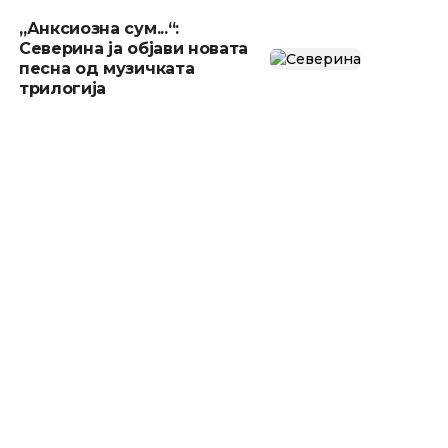
„Анксиозна сум...“:
Северина ја објави новата
песна од музичката
трилогија