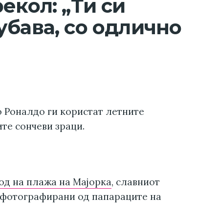
екол: „Ти си
убава, со одлично
 Роналдо ги користат летните
те сончеви зраци.
од на плажа на Мајорка
, славниот
 фотографирани од папараците на