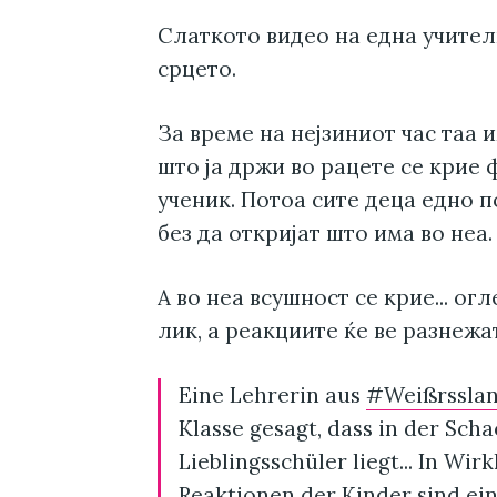
Слаткото видео на една учител
срцето.
За време на нејзиниот час таа 
што ја држи во рацете се крие
ученик. Потоа сите деца едно п
без да откријат што има во неа.
А во неа всушност се крие... ог
лик, а реакциите ќе ве разнежа
Eine Lehrerin aus
#Weißrssla
Klasse gesagt, dass in der Sch
Lieblingsschüler liegt... In Wirk
Reaktionen der Kinder sind ein