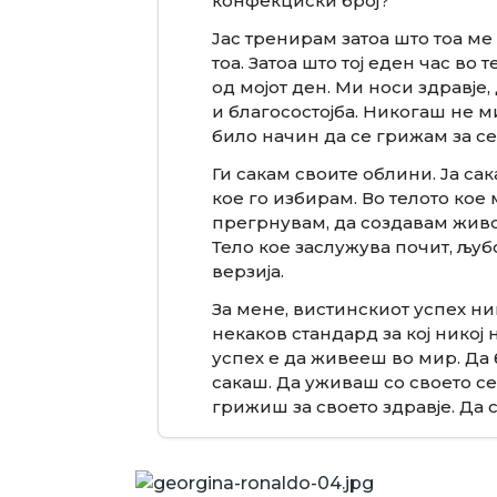
конфекциски број?
Јас тренирам затоа што тоа ме
тоа. Затоа што тој еден час во
од мојот ден. Ми носи здравје
и благосостојба. Никогаш не м
било начин да се грижам за се
Ги сакам своите облини. Ја са
кое го избирам. Во телото кое
прегрнувам, да создавам живот
Тело кое заслужува почит, љубо
верзија.
За мене, вистинскиот успех ни
некаков стандард за кој никој 
успех е да живееш во мир. Да
сакаш. Да уживаш со своето се
грижиш за своето здравје. Да 