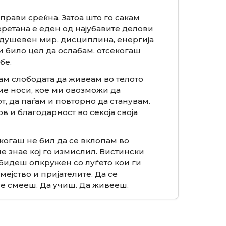
 прави среќна. Затоа што го сакам
 теретана е еден од најубавите делови
, душевен мир, дисциплина, енергија
и било цел да ослабам, отсекогаш
бе.
кам слободата да живеам во телото
 ме носи, кое ми овозможи да
, да паѓам и повторно да станувам.
в и благодарност во секоја своја
когаш не бил да се вклопам во
не знае кој го измислил. Вистински
 бидеш опкружен со луѓето кои ги
мејство и пријателите. Да се
се смееш. Да учиш. Да живееш.