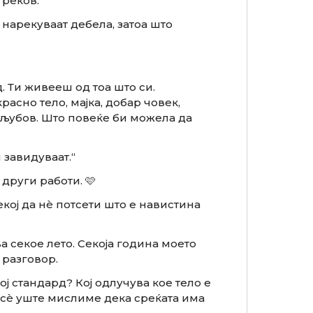
 реков:
 нарекуваат дебела, затоа што
. Ти живееш од тоа што си.
расно тело, мајка, добар човек,
љубов. Што повеќе би можела да
 завидуваат.“
други работи. 🩷
кој да нè потсети што е навистина
а секое лето. Секоја година моето
 разговор.
тој стандард? Кој одлучува кое тело е
сè уште мислиме дека среќата има