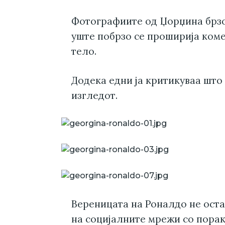
Фотографиите од Џорџина брзо 
уште побрзо се проширија коме
тело.
Додека едни ја критикуваа што 
изгледот.
Вереницата на Роналдо не оста
на социјалните мрежи со порак