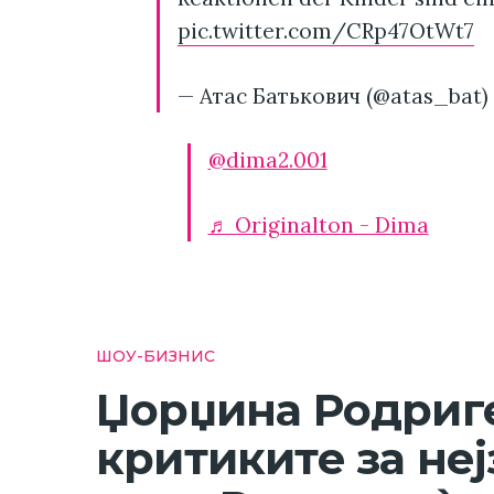
pic.twitter.com/CRp47OtWt7
— Атас Батькович (@atas_bat)
@dima2.001
♬ Originalton - Dima
ШОУ-БИЗНИС
Џорџина Родриге
критиките за неј