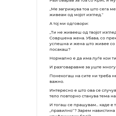
Разговарав за тоа со Крис и му
„Ме загрижува тоа што сега ме
живеам од мојот изглед.“
А тој ми одговори:
„Ти не живееш од твојот изглед
Совршена жена. Убава, со прек
успешна и жена што живее со 
посакаш?
Нормално е да има луѓе кои ти
И разговаравме за уште многу 
Понекогаш на сите ни треба не
важно.
Интересно е што ова се случув
тело повторно станува тема на
И тогаш се прашувам... каде е 
„правилно“? Зарем навистина 