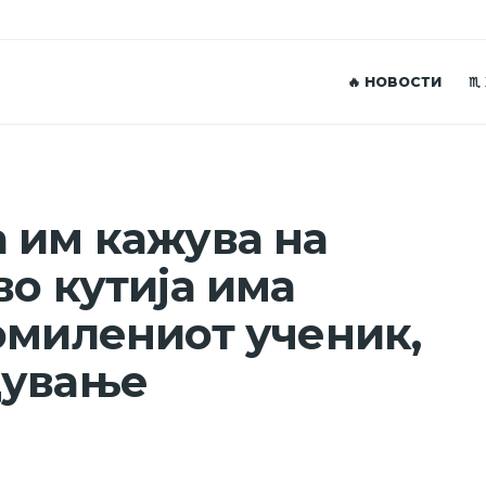
🔥 НОВОСТИ
♏
 им кажува на
во кутија има
омилениот ученик,
дување