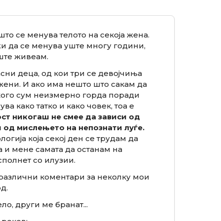
што се менува телото на секоја жена.
и да се менува уште многу години,
уште живеам.
асни деца, од кои три се девојчиња
жени. И ако има нешто што сакам да
 кого сум неизмерно горда поради
а како татко и како човек, тоа е
ст никогаш не смее да зависи од
 од мислењето на непознати луѓе.
огија која секој ден се трудам да
 и мене самата да останам на
сполнет со илузии.
различни коментари за неколку мои
д.
о, други ме бранат...