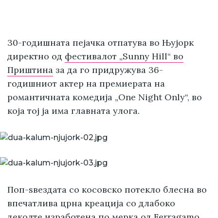
30-годишната пејачка отпатува во Њујорк
директно од
фестивалот „Sunny Hill“ во
Приштина
за да го придружува 36-
годишниот актер на премиерата на
романтичната комедија „One Night Only“, во
која тој ја има главната улога.
Поп-ѕвездата со косовско потекло блесна во
впечатлива црна креација со длабоко
деколте изработена по мерка од Ferragamo,