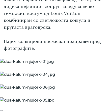
додека нејзиниот сопруг заведуваше во
темносин костум од Louis Vuitton
комбиниран со светложолта кошула и
пругаста вратоврска.
Парот со широки насмевки позираше пред
фотографите.