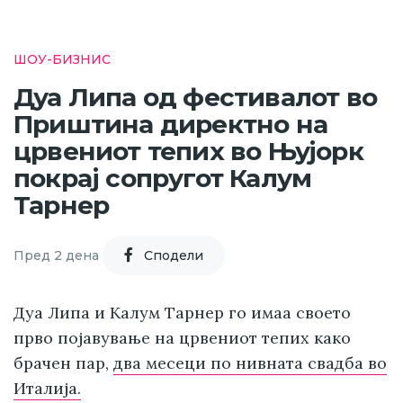
ШОУ-БИЗНИС
Дуа Липа од фестивалот во
Приштина директно на
црвениот тепих во Њујорк
покрај сопругот Калум
Тарнер
Пред 2 дена
Cподели
Дуа Липа и Калум Тарнер го имаа своето
прво појавување на црвениот тепих како
брачен пар,
два месеци по нивната свадба во
Италија.