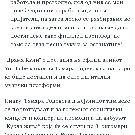
работела и претходно, дел од нив се мои
повеќегодишни соработници, но и
пријатели, па затоа лесно се разбиравме во
креативниот дел и во она што сакаме да го
постигнеме како финален производ, не
само за оваа песна туку и за останатите“.
„Драма Квин" е достапна на официјалниот
YouTube канал на Тамара Тодевска а наскоро
ќе биде достапен и на сите дигитални
музички платформи.
Инаку, Тамара Тодевска и нејзиниот тим веќе
се подготвуваат и за големиот солистички
концерт и концертна промоција на албумот
„Кукла жива“, која ќе се случи на 3. октомври
(сабота) во арената „Борис Трајковски“.