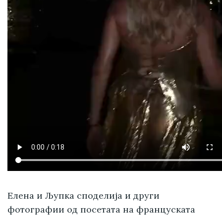
Елена и Љупка споделија и други
фотографии од посетата на француската