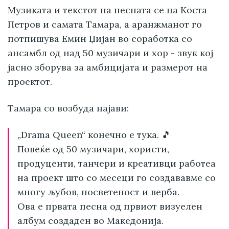
Музиката и текстот на песната се на Коста
Петров и самата Тамара, а аранжманот го
потпишува Емин Џијан во соработка со
ансамбл од над 50 музичари и хор - звук кој
јасно зборува за амбицијата и размерот на
проектот.
Тамара со возбуда најави:
„Drama Queen“ конечно е тука. 🎵
Повеќе од 50 музичари, хористи,
продуценти, танчери и креативци работеа
на проект што со месеци го создававме со
многу љубов, посветеност и верба.
Ова е првата песна од првиот визуелен
албум создаден во Македонија.