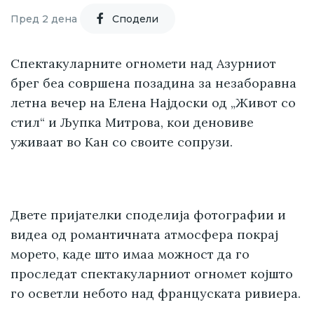
Пред 2 дена
Cподели
Спектакуларните огномети над Азурниот
брег беа совршена позадина за незаборавна
летна вечер на Елена Најдоски од „Живот со
стил“ и Љупка Митрова, кои деновиве
уживаат во Кан со своите сопрузи.
Двете пријателки споделија фотографии и
видеа од романтичната атмосфера покрај
морето, каде што имаа можност да го
проследат спектакуларниот огномет којшто
го осветли небото над француската ривиера.