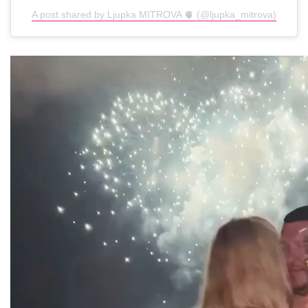
A post shared by Ljupka MITROVA 🫀 (@ljupka_mitrova)