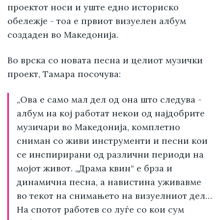
проектот носи и уште едно историско
обележје - тоа е првиот визуелен албум
создаден во Македонија.
Во врска со новата песна и целиот музички
проект, Тамара посочува:
„Ова е само мал дел од она што следува -
албум на кој работат некои од најдобрите
музичари во Македонија, комплетно
сниман со живи инструменти и песни кои
се инспирирани од различни периоди на
мојот живот. „Драма квин“ е брза и
динамична песна, а навистина уживавме
во текот на снимањето на визуелниот дел…
На спотот работев со луѓе со кои сум