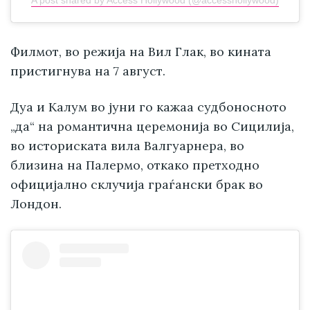
A post shared by Access Hollywood (@accesshollywood)
Филмот, во режија на Вил Глак, во кината
пристигнува на 7 август.
Дуа и Калум во јуни го кажаа судбоносното
„да“ на романтична церемонија во Сицилија,
во историската вила Валгуарнера, во
близина на Палермо, откако претходно
официјално склучија граѓански брак во
Лондон.