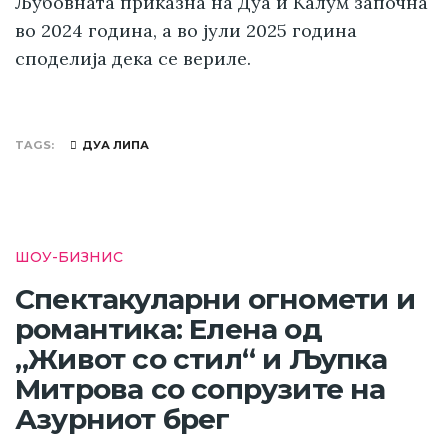
Љубовната приказна на Дуа и Калум започна
во 2024 година, а во јули 2025 година
споделија дека се вериле.
TAGS
ДУА ЛИПА
ШОУ-БИЗНИС
Спектакуларни огномети и
романтика: Елена од
„Живот со стил“ и Љупка
Митрова со сопрузите на
Азурниот брег