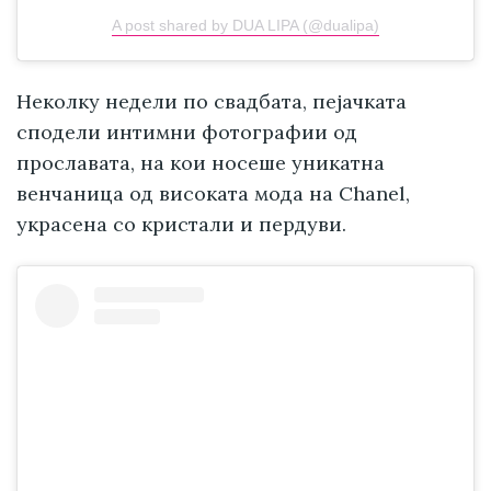
A post shared by DUA LIPA (@dualipa)
Неколку недели по свадбата, пејачката
сподели интимни фотографии од
прославата, на кои носеше уникатна
венчаница од високата мода на Chanel,
украсена со кристали и пердуви.