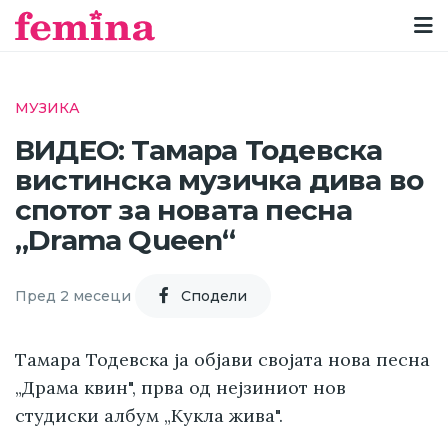
МУЗИКА
ВИДЕО: Тамара Тодевска
вистинска музичка дива во
спотот за новата песна
„Drama Queen“
Пред 2 месеци
Cподели
Тамара Тодевска ја објави својата нова песна
„Драма квин", прва од нејзиниот нов
студиски албум „Кукла жива".