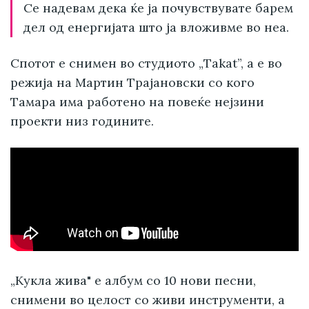
Се надевам дека ќе ја почувствувате барем
дел од енергијата што ја вложивме во неа.
Спотот е снимен во студиото „Takat”, а е во
режија на Мартин Трајановски со кого
Тамара има работено на повеќе нејзини
проекти низ годините.
„Кукла жива" е албум со 10 нови песни,
снимени во целост со живи инструменти, а