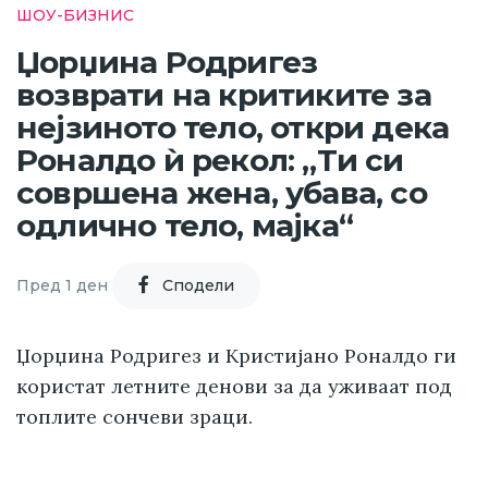
ШОУ-БИЗНИС
Џорџина Родригез
возврати на критиките за
нејзиното тело, откри дека
Роналдо ѝ рекол: „Ти си
совршена жена, убава, со
одлично тело, мајка“
Пред 1 ден
Cподели
Џорџина Родригез и Кристијано Роналдо ги
користат летните денови за да уживаат под
топлите сончеви зраци.