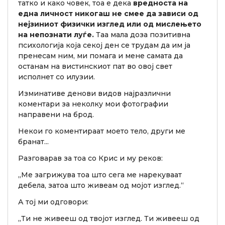
татко и како човек, тоа е дека
вредноста на
една личност никогаш не смее да зависи од
нејзиниот физички изглед или од мислењето
на непознати луѓе.
Таа мала доза позитивна
психологија која секој ден се трудам да им ја
пренесам ним, ми помага и мене самата да
останам на вистинскиот пат во овој свет
исполнет со илузии.
Изминативе денови видов најразлични
коментари за неколку мои фотографии
направени на брод.
Некои го коментираат моето тело, други ме
бранат...
Разговарав за тоа со Крис и му реков:
„Ме загрижува тоа што сега ме нарекуваат
дебела, затоа што живеам од мојот изглед.“
А тој ми одговори:
„Ти не живееш од твојот изглед. Ти живееш од