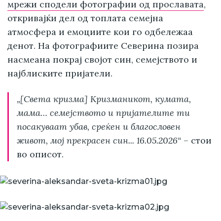
мрежи сподели фотографии од прославата
,
откривајќи дел од топлата семејна
атмосфера и емоциите кои го одбележаа
денот. На фотографиите Северина позира
насмеана покрај својот син, семејството и
најблиските пријатели.
„[Света кризма] Кризманикот, кумата,
мама… семејството и пријателите ти
посакуваат убав, среќен и благословен
живот, мој прекрасен син... 16.05.2026“
– стои
во описот.