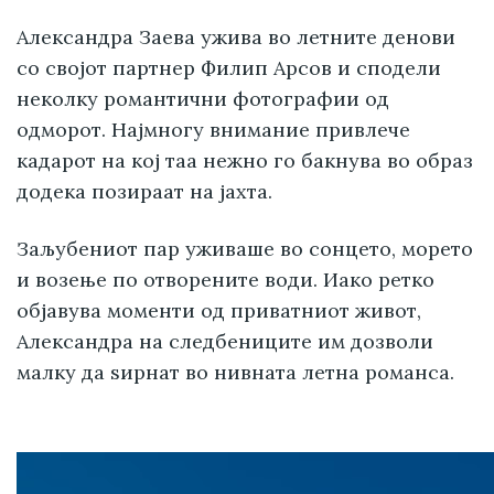
Александра Заева ужива во летните денови
со својот партнер Филип Арсов и сподели
неколку романтични фотографии од
одморот. Најмногу внимание привлече
кадарот на кој таа нежно го бакнува во образ
додека позираат на јахта.
Заљубениот пар уживаше во сонцето, морето
и возење по отворените води. Иако ретко
објавува моменти од приватниот живот,
Александра на следбениците им дозволи
малку да ѕирнат во нивната летна романса.