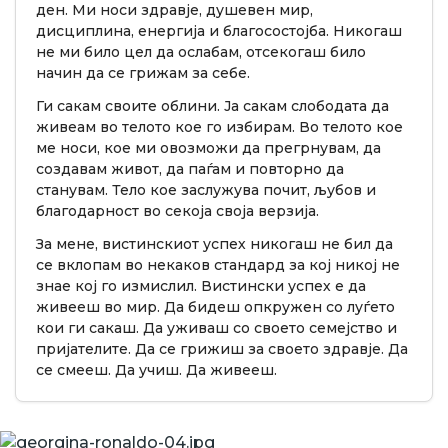
ден. Ми носи здравје, душевен мир,
дисциплина, енергија и благосостојба. Никогаш
не ми било цел да ослабам, отсекогаш било
начин да се грижам за себе.
Ги сакам своите облини. Ја сакам слободата да
живеам во телото кое го избирам. Во телото кое
ме носи, кое ми овозможи да прегрнувам, да
создавам живот, да паѓам и повторно да
станувам. Тело кое заслужува почит, љубов и
благодарност во секоја своја верзија.
За мене, вистинскиот успех никогаш не бил да
се вклопам во некаков стандард за кој никој не
знае кој го измислил. Вистински успех е да
живееш во мир. Да бидеш опкружен со луѓето
кои ги сакаш. Да уживаш со своето семејство и
пријателите. Да се грижиш за своето здравје. Да
се смееш. Да учиш. Да живееш.