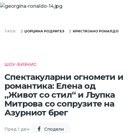
TAGS
ЏОРЏИНА РОДРИГЕЗ
КРИСТИЈАНО РОНАЛДО
ШОУ-БИЗНИС
Спектакуларни огномети и
романтика: Елена од
„Живот со стил“ и Љупка
Митрова со сопрузите на
Азурниот брег
Пред 1 ден
Cподели