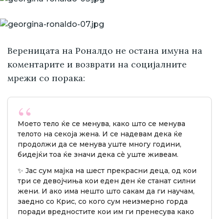
Вереницата на Роналдо не остана имуна на
коментарите и возврати на социјалните
мрежи со порака:
Моето тело ќе се менува, како што се менува
телото на секоја жена. И се надевам дека ќе
продолжи да се менува уште многу години,
бидејќи тоа ќе значи дека сè уште живеам.
✨ Јас сум мајка на шест прекрасни деца, од кои
три се девојчиња кои еден ден ќе станат силни
жени. И ако има нешто што сакам да ги научам,
заедно со Крис, со кого сум неизмерно горда
поради вредностите кои им ги пренесува како