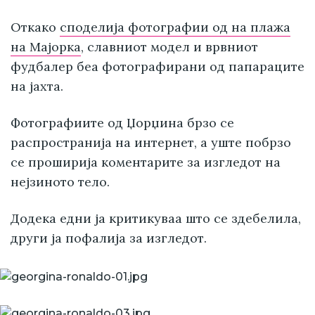
Откако
споделија фотографии од на плажа
на Мајорка
, славниот модел и врвниот
фудбалер беа фотографирани од папараците
на јахта.
Фотографиите од Џорџина брзо се
распространија на интернет, а уште побрзо
се проширија коментарите за изгледот на
нејзиното тело.
Додека едни ја критикуваа што се здебелила,
други ја пофалија за изгледот.