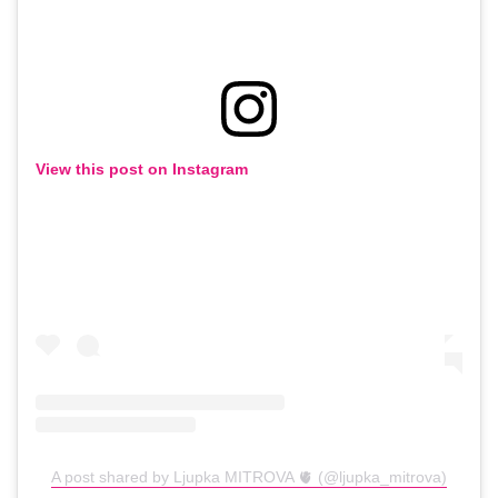
View this post on Instagram
A post shared by Ljupka MITROVA 🫀 (@ljupka_mitrova)