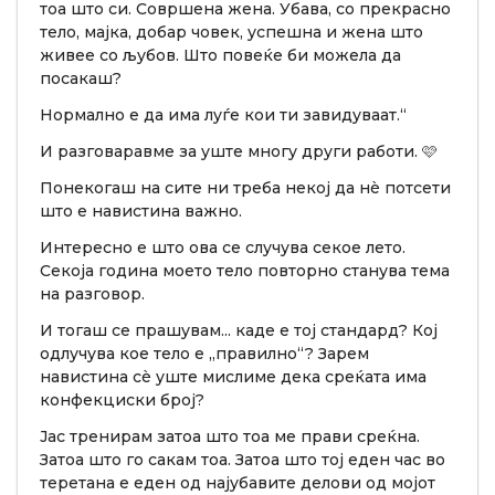
тоа што си. Совршена жена. Убава, со прекрасно
тело, мајка, добар човек, успешна и жена што
живее со љубов. Што повеќе би можела да
посакаш?
Нормално е да има луѓе кои ти завидуваат.“
И разговаравме за уште многу други работи. 🩷
Понекогаш на сите ни треба некој да нè потсети
што е навистина важно.
Интересно е што ова се случува секое лето.
Секоја година моето тело повторно станува тема
на разговор.
И тогаш се прашувам... каде е тој стандард? Кој
одлучува кое тело е „правилно“? Зарем
навистина сè уште мислиме дека среќата има
конфекциски број?
Јас тренирам затоа што тоа ме прави среќна.
Затоа што го сакам тоа. Затоа што тој еден час во
теретана е еден од најубавите делови од мојот