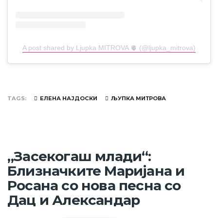
A post shared by Ljupka MITROVA 🫀 (@ljupka_mitrova)
TAGS
ЕЛЕНА НАЈДОСКИ
ЉУПКА МИТРОВА
„Засекогаш млади“:
Близначките Маријана и
Росана со нова песна со
Дац и Александар