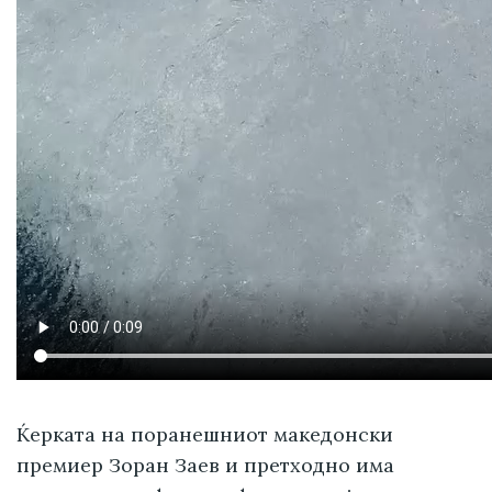
Ќерката на поранешниот македонски
премиер Зоран Заев и претходно има