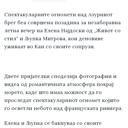
Спектакуларните огномети над Азурниот
брег беа совршена позадина за незаборавна
летна вечер на Елена Најдоски од „Живот со
стил“ и Љупка Митрова, кои деновиве
уживаат во Кан со своите сопрузи.
Двете пријателки споделија фотографии и
видеа од романтичната атмосфера покрај
морето, каде што имаа можност да го
проследат спектакуларниот огномет којшто
го осветли небото над француската ривиера.
Елена и Љупка се бакнуваа со своите