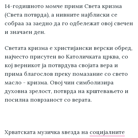
14-годишното момче прими Света кризма
(Света потврда), а нивните најблиски се
собраа за заедно да го одбележат овој свечен
и значаен ден.
Светата кризма е христијански верски обред,
најчесто присутен во Католичката црква, со
кој верникот ја потврдува својата вера и
прима благослов преку помазание со свето
масло - кризма. Овој чин симболизира
духовна зрелост, потврда на крштевањето и
посилна поврзаност со верата.
Хрватската музичка ѕвезда на
социјалните