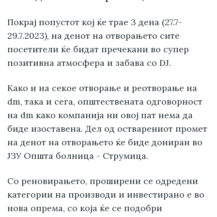
Покрај попустот кој ќе трае 3 дена (27.7-
29.7.2023), на денот на отворањето сите
посетители ќе бидат пречекани во супер
позитивна атмосфера и забава со DJ.
Како и на секое отворање и реотворање на
dm, така и сега, општествената одговорност
на dm како компанија ни овој пат нема да
биде изоставена. Дел од остварениот промет
на денот на отворањето ќе биде дониран во
ЈЗУ Општа болница - Струмица.
Со реновирањето, проширени се одредени
категории на производи и инвестирано е во
нова опрема, со која ќе се подобри