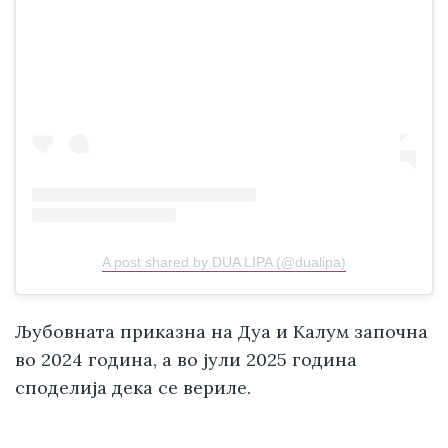
A post shared by DUA LIPA (@dualipa)
Љубовната приказна на Дуа и Калум започна
во 2024 година, а во јули 2025 година
споделија дека се вериле.