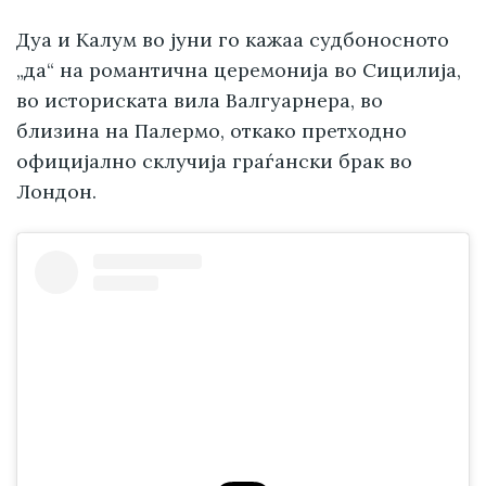
Дуа и Калум во јуни го кажаа судбоносното
„да“ на романтична церемонија во Сицилија,
во историската вила Валгуарнера, во
близина на Палермо, откако претходно
официјално склучија граѓански брак во
Лондон.