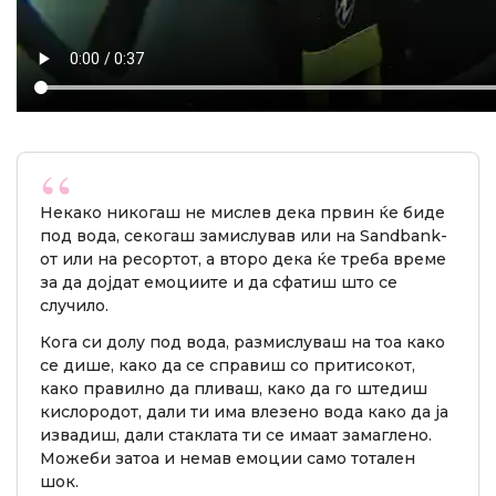
Некако никогаш не мислев дека првин ќе биде
под вода, секогаш замислував или на Sandbank-
от или на ресортот, а второ дека ќе треба време
за да дојдат емоциите и да сфатиш што се
случило.
Кога си долу под вода, размислуваш на тоа како
се дише, како да се справиш со притисокот,
како правилно да пливаш, како да го штедиш
кислородот, дали ти има влезено вода како да ја
извадиш, дали стаклата ти се имаат замаглено.
Можеби затоа и немав емоции само тотален
шок.