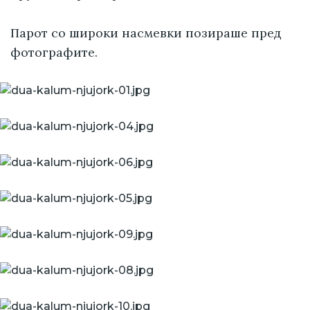
Парот со широки насмевки позираше пред
фотографите.