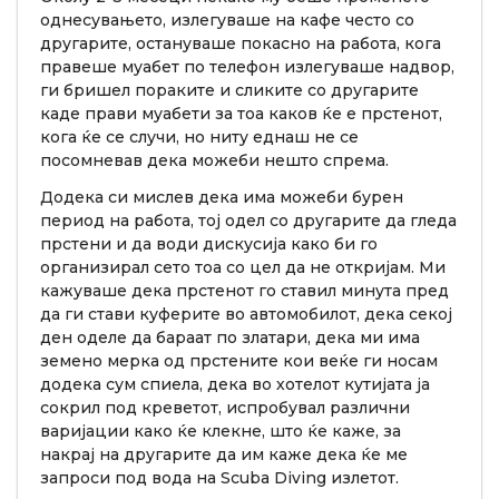
однесувањето, излегуваше на кафе често со
другарите, остануваше покасно на работа, кога
правеше муабет по телефон излегуваше надвор,
ги бришел пораките и сликите со другарите
каде прави муабети за тоа каков ќе е прстенот,
кога ќе се случи, но ниту еднаш не се
посомневав дека можеби нешто спрема.
Додека си мислев дека има можеби бурен
период на работа, тој одел со другарите да гледа
прстени и да води дискусија како би го
организирал сето тоа со цел да не откријам. Ми
кажуваше дека прстенот го ставил минута пред
да ги стави куферите во автомобилот, дека секој
ден оделе да бараат по златари, дека ми има
земено мерка од прстените кои веќе ги носам
додека сум спиела, дека во хотелот кутијата ја
сокрил под креветот, испробувал различни
варијации како ќе клекне, што ќе каже, за
накрај на другарите да им каже дека ќе ме
запроси под вода на Scuba Diving излетот.