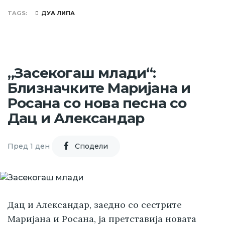
TAGS
ДУА ЛИПА
„Засекогаш млади“:
Близначките Маријана и
Росана со нова песна со
Дац и Александар
Пред 1 ден
Cподели
Дац и Александар, заедно со сестрите
Маријана и Росана, ја претставија новата