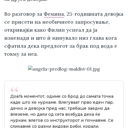
Во разговор за
Фемина
, 25-годишната девојка
се присети на необичното запросување,
откривајќи како Филип успеал да ја
изненади и што ѝ минувало низ глава кога
сфатила дека предлогот за брак под вода е
токму за неа.
Доаѓа моментот, одиме со брод до самата точка
каде што ќе нуркаме. Влегуваат прво еден пар,
дечко и девојка пред нас, требаше заедно да
влеземе, но дали од сета возбуда дека ќе
нуркам, влегов со инструкторот и почнавме. Се
сликавме со разни видови риби, корали,