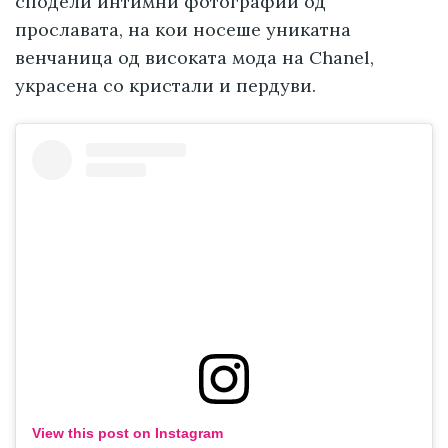
сподели интимни фотографии од
прославата, на кои носеше уникатна
венчаница од високата мода на Chanel,
украсена со кристали и пердуви.
View this post on Instagram