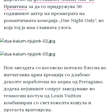
Приштина
за да го придружува 36-
годишниот актер на премиерата на
романтичната комедија „One Night Only“, во
која тој ја има главната улога.
Поп-ѕвездата со косовско потекло блесна во
впечатлива црна креација со длабоко
деколте изработена по мерка од Ferragamo,
додека нејзиниот сопруг заведуваше во
темносин костум од Louis Vuitton
комбиниран со светложолта кошула и
пругаста вратоврска.