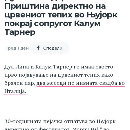
Приштина директно на
црвениот тепих во Њујорк
покрај сопругот Калум
Тарнер
Пред 1 ден
Cподели
Дуа Липа и Калум Тарнер го имаа своето
прво појавување на црвениот тепих како
брачен пар,
два месеци по нивната свадба во
Италија.
30-годишната пејачка отпатува во Њујорк
директно од
фестивалот „Sunny Hill“ во