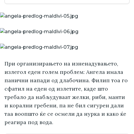
При организирањето на изненадувањето,
излегол еден голем проблем: Ангела имала
панични напади од длабочина. Филип тоа го
сфатил на еден од излетите, каде што
требало да набљудуваат желки, риби, манти
и корални гребени, па не бил сигурен дали
таа воопшто ќе се осмели да нурка и како ќе
реагира под вода.