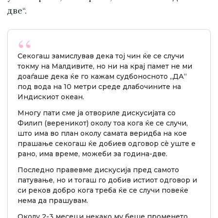
две“.
Секогаш замислував дека тој чин ќе се случи
токму на Малдивите, но ни на крај памет не ми
доаѓаше дека ќе го кажам судбоносното „ДА“
под вода на 10 метри среде длабочините на
Индискиот океан.
Многу пати сме ја отвориле дискусијата со
Филип (вереникот) околу тоа кога ќе се случи,
што има во план околу самата веридба на кое
прашање секогаш ќе добиев одговор сè уште е
рано, има време, можеби за година-две.
Последно правевме дискусија пред самото
патување, но и тогаш го добив истиот одговор и
си реков добро кога треба ќе се случи повеќе
нема да прашувам.
Околу 2-3 месеци некако му беше променето