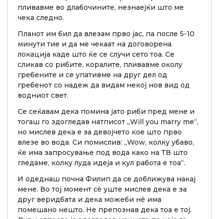
пливавме во длабочините, незнаејќи што ме
чека следно.
Планот им бил да влезам прво јас, па после 5-10
минути тие и да ме чекаат на договорена
локација каде што ќе се случи сето тоа. Се
сликав со рибите, коралите, пливавме околу
гребените и се упативме на друг дел од
гребенот со надеж да видам некој нов вид од
водниот свет.
Се сеќавам дека помина јато риби пред мене и
тогаш го здогледав натписот „Will you marry me“,
но мислев дека е за девојчето кое што прво
влезе во вода. Си помислив: „Wow, колку убаво,
ќе има запросување под вода како на ТВ што
гледаме, колку луда идеја и кул работа е тоа“.
И одеднаш почна Филип да се доближува накај
мене. Во тој момент сè уште мислев дека е за
друг веридбата и дека можеби нè има
помешано нешто. Не препознав дека тоа е тој.