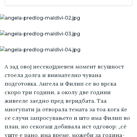
А зад овој несекојдневен момент всушност
стоела долга и внимателно чувана
подготовка. Ангела и Филип се во врска
скоро три години, а околу две години
живееле заедно пред веридбата. Таа
многупати ја отворала темата за тоа кога ќе
се случи запросувањето и што има Филип во
план, но секогаш добивала ист одговор: „сè
уште е рано, има време, можеби за година-