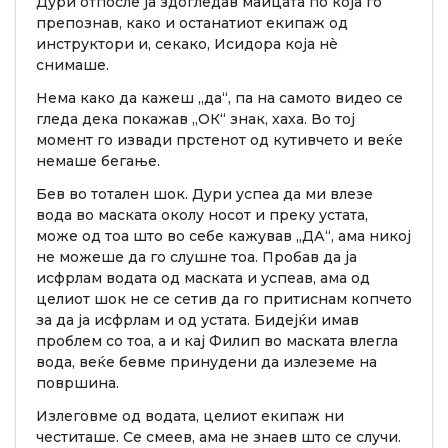
Дури отпосле ја здогледав маицата по која го
препознав, како и останатиот екипаж од
инструктори и, секако, Исидора која нè
снимаше.
Нема како да кажеш „да“, па на самото видео се
гледа дека покажав „ОК“ знак, хаха. Во тој
момент го извади прстенот од кутивчето и веќе
немаше бегање.
Бев во тотален шок. Дури успеа да ми влезе
вода во маската околу носот и преку устата,
може од тоа што во себе кажував „ДА“, ама никој
не можеше да го слушне тоа. Пробав да ја
исфрлам водата од маската и успеав, ама од
целиот шок не се сетив да го притиснам копчето
за да ја исфрлам и од устата. Бидејќи имав
проблем со тоа, а и кај Филип во маската влегла
вода, веќе бевме принудени да излеземе на
површина.
Излеговме од водата, целиот екипаж ни
честиташе. Се смеев, ама не знаев што се случи.