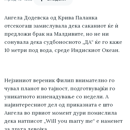
Ангела Додевска од Крива Паланка
отсекогаш замислувала дека саканиот ќе ѝ
предложи брак на Малдивите, но не ни
сонувала дека судбоносното „ДА“ ќе го каже
10 метри под вода, среде Индискиот Океан.
Нејзиниот вереник Филип внимателно го
чувал планот во тајност, подготвувајќи го
уникатното изненадување со недели. А
најинтересниот дел од приказната е што
Ангела во првиот момент дури помислила
дека натписот „Will you marry me“ е наменет
за друга девојка.