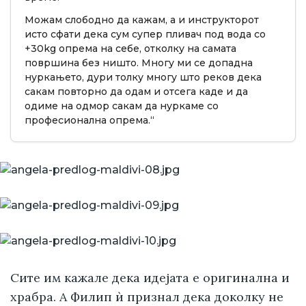
Можам слободно да кажам, а и инструкторот
исто сфати дека сум супер пливач под вода со
+30kg опрема на себе, отколку на самата
површина без ништо. Многу ми се допадна
нуркањето, дури толку многу што реков дека
сакам повторно да одам и отсега каде и да
одиме на одмор сакам да нуркаме со
професионална опрема.“
Сите им кажале дека идејата е оригинална и
храбра. А Филип ѝ признал дека доколку не