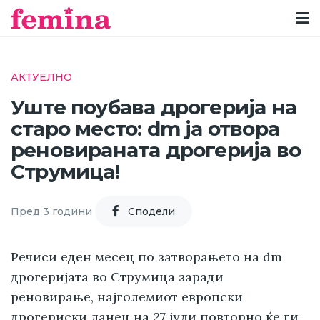
АКТУЕЛНО
Уште поубава дрогерија на
старо место: dm ја отвора
реновираната дрогерија во
Струмица!
Пред 3 години
Cподели
Речиси еден месец по затворањето на dm
дрогеријата во Струмица заради
реновирање, најголемиот европски
дрогериски ланец на 27 јули повторно ќе ги