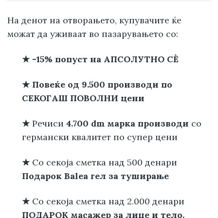
На денот на отворањето, купувачите ќе
можат да уживаат во пазарувањето со:
★ -15% попуст
на
АПСОЛУТНО
СЀ
★ Повеќе од 9.500 производи
по
СЕКОГАШ ПОВОЛНИ цени
★
Речиси
4.700
dm
марка производи
со
германски квалитет по супер цени
★
Со секоја сметка над 500 денари
Подарок Balea гел за туширање
★
Со секоја сметка над 2.000 денари
ПОДАРОК масажер за лице и тело.