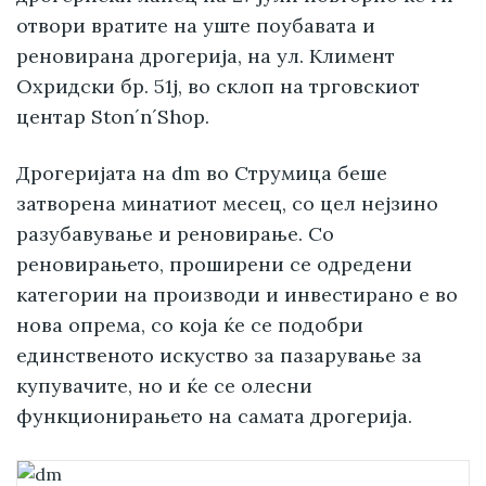
отвори вратите на уште поубавата и
реновирана дрогерија, на ул. Климент
Охридски бр. 51ј, во склоп на трговскиот
центар Ston´n´Shop.
Дрогеријата на dm во Струмица беше
затворена минатиот месец, со цел нејзино
разубавување и реновирање. Со
реновирањето, проширени се одредени
категории на производи и инвестирано е во
нова опрема, со која ќе се подобри
единственото искуство за пазарување за
купувачите, но и ќе се олесни
функционирањето на самата дрогерија.