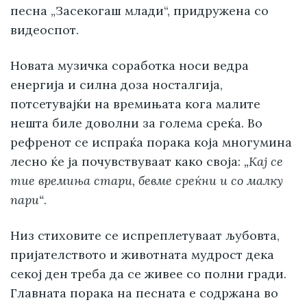
песна „Засекогаш млади“, придружена со
видеоспот.
Новата музичка соработка носи ведра
енергија и силна доза носталгија,
потсетувајќи на времињата кога малите
нешта биле доволни за голема среќа. Во
рефренот се испраќа порака која многумина
лесно ќе ја почувствуваат како своја:
„Кај се
тие времиња стари, бевме среќни и со малку
пари“
.
Низ стиховите се испреплетуваат љубовта,
пријателството и животната мудрост дека
секој ден треба да се живее со полни гради.
Главната порака на песната е содржана во