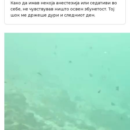
Како да имав некоја анестезија или седативи во
себе, не чувствував ништо освен збунетост. Тој
шок ме држеше дури и следниот ден.