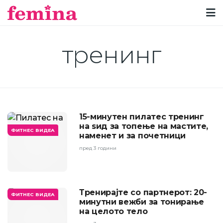
тренинг
15-минутен пилатес тренинг
на ѕид за топење на мастите,
ФИТНЕС ВИДЕА
наменет и за почетници
пред 3 години
Тренирајте со партнерот: 20-
ФИТНЕС ВИДЕА
минутни вежби за тонирање
на целото тело