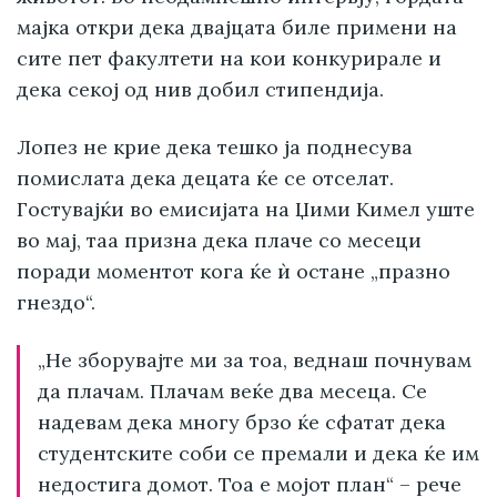
мајка откри дека двајцата биле примени на
сите пет факултети на кои конкурирале и
дека секој од нив добил стипендија.
Лопез не крие дека тешко ја поднесува
помислата дека децата ќе се отселат.
Гостувајќи во емисијата на Џими Кимел уште
во мај, таа призна дека плаче со месеци
поради моментот кога ќе ѝ остане „празно
гнездо“.
„Не зборувајте ми за тоа, веднаш почнувам
да плачам. Плачам веќе два месеца. Се
надевам дека многу брзо ќе сфатат дека
студентските соби се премали и дека ќе им
недостига домот. Тоа е мојот план“ – рече