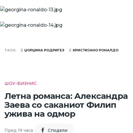
TAGS
ЏОРЏИНА РОДРИГЕЗ
КРИСТИЈАНО РОНАЛДО
ШОУ-БИЗНИС
Летна романса: Александра
Заева со саканиот Филип
ужива на одмор
Пред 19 часа
Cподели