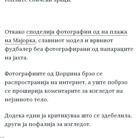
Откако
споделија фотографии од на плажа
на Мајорка
, славниот модел и врвниот
фудбалер беа фотографирани од папараците
на јахта.
Фотографиите од Џорџина брзо се
распространија на интернет, а уште побрзо
се проширија коментарите за изгледот на
нејзиното тело.
Додека едни ја критикуваа што се здебелила,
други ја пофалија за изгледот.