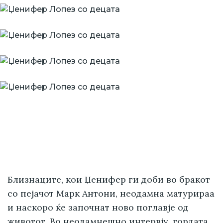
Близнаците, кои Џенифер ги доби во бракот
со пејачот Марк Антони, неодамна матурираа
и наскоро ќе започнат ново поглавје од
животот. Во неодамнешно интервју, гордата