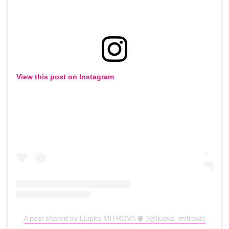
View this post on Instagram
A post shared by Ljupka MITROVA 🫀 (@ljupka_mitrova)