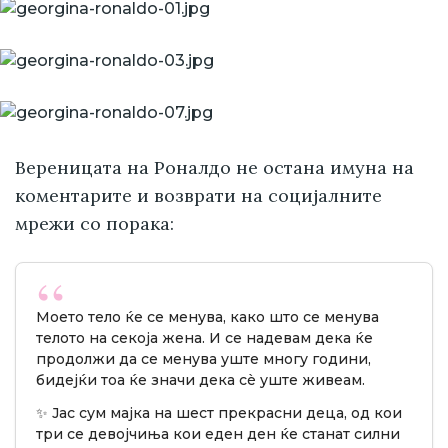
Вереницата на Роналдо не остана имуна на
коментарите и возврати на социјалните
мрежи со порака:
Моето тело ќе се менува, како што се менува
телото на секоја жена. И се надевам дека ќе
продолжи да се менува уште многу години,
бидејќи тоа ќе значи дека сè уште живеам.
✨ Јас сум мајка на шест прекрасни деца, од кои
три се девојчиња кои еден ден ќе станат силни