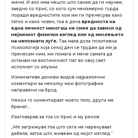
жени. И ако има нешто што сакам да ги научам,
заедно со Крис, со кого сум неизмерно горда
поради вредностите кои им ги пренесува како
татко и како човек, тоа е дека
вредноста на
една личност никогаш не смее да зависи од
нејзиниот физички изглед или од мислењето
на непознати луѓе.
Таа мала доза позитивна
психологија која секој ден се трудам да им ја
пренесам ним, ми помага и мене самата да
останам на вистинскиот пат во овој свет
исполнет со илузии.
Изминативе денови видов најразлични
коментари за неколку мои фотографии
направени на брод.
Некои го коментираат моето тело, други ме
бранат...
Разговарав за тоа со Крис и му реков:
„Ме загрижува тоа што сега ме нарекуваат
дебела, затоа што живеам од мојот изглед.“