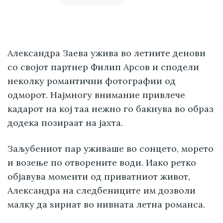
Александра Заева ужива во летните денови
со својот партнер Филип Арсов и сподели
неколку романтични фотографии од
одморот. Најмногу внимание привлече
кадарот на кој таа нежно го бакнува во образ
додека позираат на јахта.
Заљубениот пар уживаше во сонцето, морето
и возење по отворените води. Иако ретко
објавува моменти од приватниот живот,
Александра на следбениците им дозволи
малку да ѕирнат во нивната летна романса.