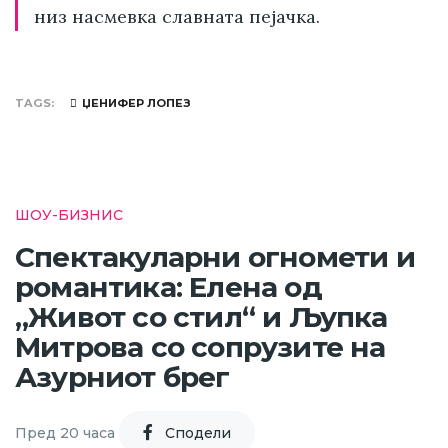
низ насмевка славната пејачка.
TAGS
ЏЕНИФЕР ЛОПЕЗ
ШОУ-БИЗНИС
Спектакуларни огномети и
романтика: Елена од
„Живот со стил“ и Љупка
Митрова со сопрузите на
Азурниот брег
Пред 20 часа
Cподели