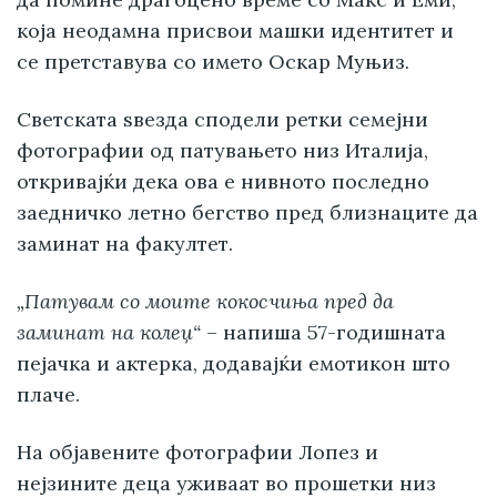
која неодамна присвои машки идентитет и
се претставува со името Оскар Муњиз.
Светската ѕвезда сподели ретки семејни
фотографии од патувањето низ Италија,
откривајќи дека ова е нивното последно
заедничко летно бегство пред близнаците да
заминат на факултет.
„Патувам со моите кокосчиња пред да
заминат на колеџ“
– напиша 57-годишната
пејачка и актерка, додавајќи емотикон што
плаче.
На објавените фотографии Лопез и
нејзините деца уживаат во прошетки низ