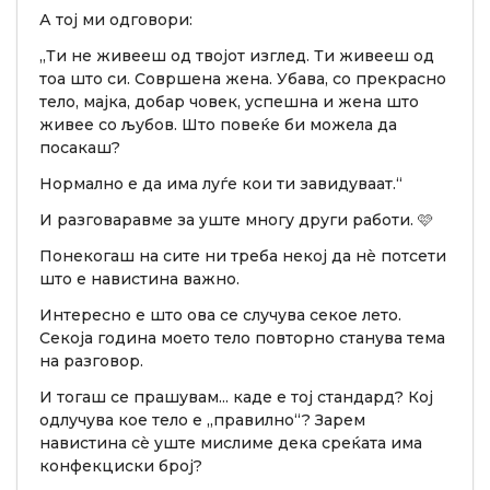
А тој ми одговори:
„Ти не живееш од твојот изглед. Ти живееш од
тоа што си. Совршена жена. Убава, со прекрасно
тело, мајка, добар човек, успешна и жена што
живее со љубов. Што повеќе би можела да
посакаш?
Нормално е да има луѓе кои ти завидуваат.“
И разговаравме за уште многу други работи. 🩷
Понекогаш на сите ни треба некој да нè потсети
што е навистина важно.
Интересно е што ова се случува секое лето.
Секоја година моето тело повторно станува тема
на разговор.
И тогаш се прашувам... каде е тој стандард? Кој
одлучува кое тело е „правилно“? Зарем
навистина сè уште мислиме дека среќата има
конфекциски број?