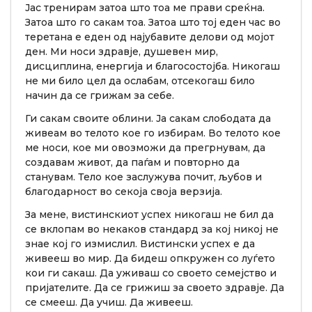
Јас тренирам затоа што тоа ме прави среќна.
Затоа што го сакам тоа. Затоа што тој еден час во
теретана е еден од најубавите делови од мојот
ден. Ми носи здравје, душевен мир,
дисциплина, енергија и благосостојба. Никогаш
не ми било цел да ослабам, отсекогаш било
начин да се грижам за себе.
Ги сакам своите облини. Ја сакам слободата да
живеам во телото кое го избирам. Во телото кое
ме носи, кое ми овозможи да прегрнувам, да
создавам живот, да паѓам и повторно да
станувам. Тело кое заслужува почит, љубов и
благодарност во секоја своја верзија.
За мене, вистинскиот успех никогаш не бил да
се вклопам во некаков стандард за кој никој не
знае кој го измислил. Вистински успех е да
живееш во мир. Да бидеш опкружен со луѓето
кои ги сакаш. Да уживаш со своето семејство и
пријателите. Да се грижиш за своето здравје. Да
се смееш. Да учиш. Да живееш.