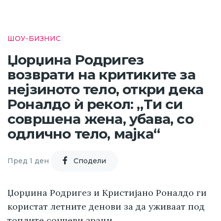
ШОУ-БИЗНИС
Џорџина Родригез
возврати на критиките за
нејзиното тело, откри дека
Роналдо ѝ рекол: „Ти си
совршена жена, убава, со
одлично тело, мајка“
Пред 1 ден
Cподели
Џорџина Родригез и Кристијано Роналдо ги
користат летните денови за да уживаат под
топлите сончеви зраци.