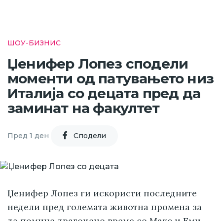
ШОУ-БИЗНИС
Џенифер Лопез сподели
моменти од патувањето низ
Италија со децата пред да
заминат на факултет
Пред 1 ден
Cподели
Џенифер Лопез ги искористи последните
недели пред големата животна промена за
да помине драгоцено време со Макс и Еми,