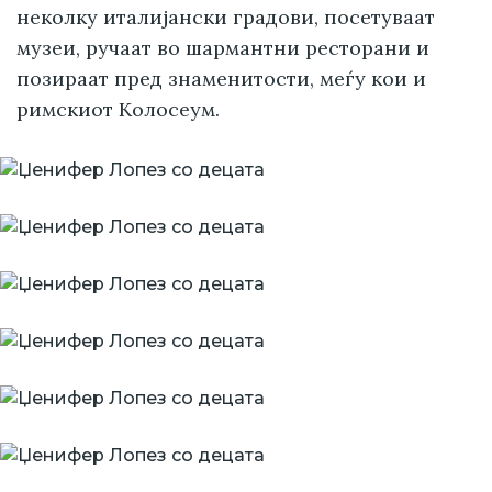
неколку италијански градови, посетуваат
музеи, ручаат во шармантни ресторани и
позираат пред знаменитости, меѓу кои и
римскиот Колосеум.