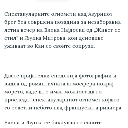
Спектакуларните огномети над Азурниот
брег беа совршена позадина за незаборавна
летна вечер на Елена Најдоски од „Живот со
стил“ и Љупка Митрова, кои деновиве
уживаат во Кан со своите сопрузи.
Двете пријателки споделија фотографии и
видеа од романтичната атмосфера покрај
морето, каде што имаа можност да го
проследат спектакуларниот огномет којшто
го осветли небото над француската ривиера.
Елена и Љупка се бакнуваа со своите