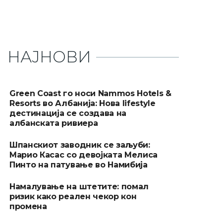
НАЈНОВИ
Green Coast го носи Nammos Hotels &
Resorts во Албанија: Нова lifestyle
дестинација се создава на
албанската ривиера
Шпанскиот заводник се заљуби:
Марио Касас со девојката Мелиса
Пинто на патување во Намибија
Намалување на штетите: помал
ризик како реален чекор кон
промена