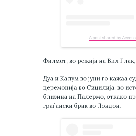
A post shared by Acces
Филмот, во режија на Вил Глак, 
Дуа и Калум во јуни го кажаа с
церемонија во Сицилија, во ис
близина на Палермо, откако п
граѓански брак во Лондон.