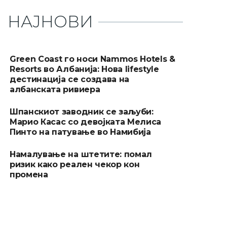
НАЈНОВИ
Green Coast го носи Nammos Hotels &
Resorts во Албанија: Нова lifestyle
дестинација се создава на
албанската ривиера
Шпанскиот заводник се заљуби:
Марио Касас со девојката Мелиса
Пинто на патување во Намибија
Намалување на штетите: помал
ризик како реален чекор кон
промена