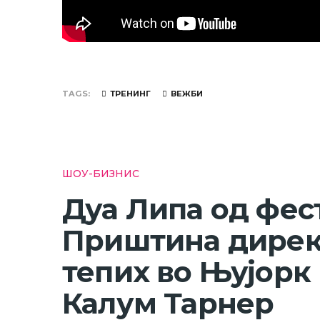
TAGS
ТРЕНИНГ
ВЕЖБИ
ШОУ-БИЗНИС
Дуа Липа од фес
Приштина дирек
тепих во Њујорк 
Калум Тарнер