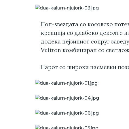
Поп-ѕвездата со косовско поте
креација со длабоко деколте и
додека нејзиниот сопруг завед
Vuitton комбиниран со светлож
Парот со широки насмевки поз