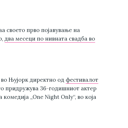
аа своето прво појавување на
р,
два месеци по нивната свадба во
 во Њујорк директно од
фестивалот
го придружува 36-годишниот актер
комедија „One Night Only“, во која