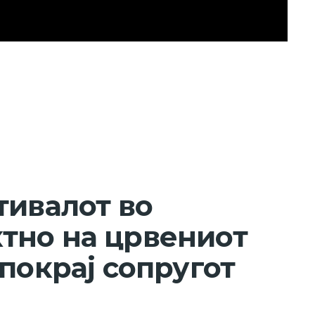
тивалот во
тно на црвениот
покрај сопругот