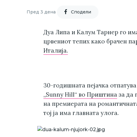
Пред 3 дена
Cподели
Дуа Липа и Калум Тарнер го им
црвениот тепих како брачен па
Италија.
30-годишната пејачка отпатува
„Sunny Hill“ во Приштина
за да 
на премиерата на романтичната 
тој ја има главната улога.