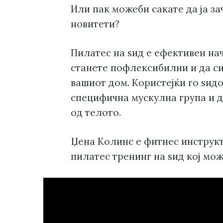
Или пак можеби сакате да ја з
новитети?
Пилатес на ѕид е ефективен нач
станете пофлексибилни и да си
вашиот дом. Користејќи го ѕидо
специфична мускулна група и д
од телото.
Џена Колинс е фитнес инструкт
пилатес тренинг на ѕид кој мож