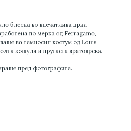
кло блесна во впечатлива црна
зработена по мерка од Ferragamo,
уваше во темносин костум од Louis
олта кошула и пругаста вратоврска.
ираше пред фотографите.