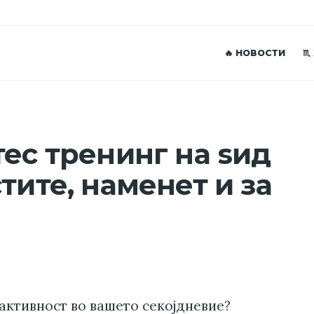
🔥 НОВОСТИ
♏
тес тренинг на ѕид
тите, наменет и за
активност во вашето секојдневие?