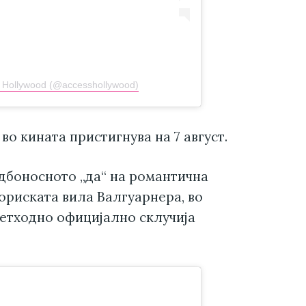
s Hollywood (@accesshollywood)
во кината пристигнува на 7 август.
удбоносното „да“ на романтична
ториската вила Валгуарнера, во
ретходно официјално склучија