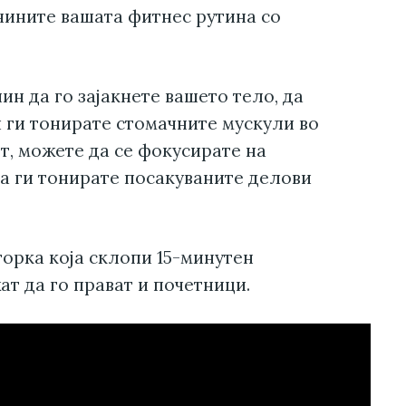
ачините вашата фитнес рутина со
ин да го зајакнете вашето тело, да
 ги тонирате стомачните мускули во
т, можете да се фокусирате на
а ги тонирате посакуваните делови
орка која склопи 15-минутен
ат да го прават и почетници.