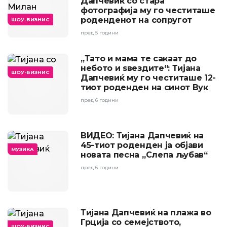
Дапчевиќ со стара
фотографија му го честиташе
роденденот на сопругот
ШОУ-БИЗНИС
пред 5 години
„Тато и мама те сакаат до
небото и ѕвездите“: Тијана
ШОУ-БИЗНИС
Дапчевиќ му го честиташе 12-
тиот роденден на синот Вук
пред 6 години
ВИДЕО: Тијана Дапчевиќ на
45-тиот роденден ја објави
МУЗИКА
новата песна „Слепа љубав“
пред 6 години
Тијана Дапчевиќ на плажа во
Грција со семејството,
ШОУ-БИЗНИС