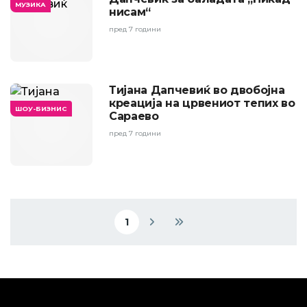
МУЗИКА
нисам“
пред 7 години
Тијана Дапчевиќ во двобојна
креација на црвениот тепих во
ШОУ-БИЗНИС
Сараево
пред 7 години
Pagination
1
Current page
Next page
Last page