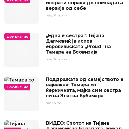
испрати порака до помладата
верзија од себе
пред 6 години
„Една е сестра“: Тијана
ШОУ-БИЗНИС
Дапчевиќ ја испеа
евровизиската „Proud“ на
Тамара на Беовизија
пред 6 години
Поддршката од семејството е
најважна: Тамара со
ШОУ-БИЗНИС
ќеркичката, мајка си и сестра
си на Златна бубамара
пред 6 години
ВИДЕО: Спотот на Тијана
Дапчевиќ за баладата „Никад