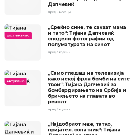
Дапчевиќ
пред 6 месеци
„Среќно сине, те сакаат мама
и тато“: Тијана Дапчевиќ
ШОУ-БИЗНИС
сподели фотографии од
полуматурата на синот
пред 3 години
„Само гледаш на телевизија
како некој фрла бомби на сите
АКТУЕЛНО
твои“: Тијана Дапчевиќ за
бомбардирањето на Србија и
бричењето на главата во
револт
пред 5 години
„Најдобриот маж, татко,
пријател, сопатник“: Тијана