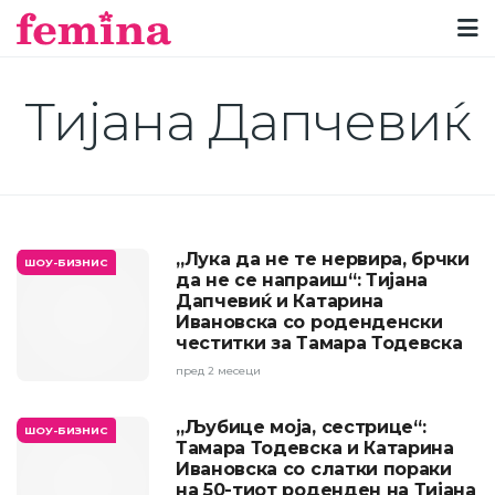
Тијана Дапчевиќ
„Лука да не те нервира, брчки
ШОУ-БИЗНИС
да не се напраиш“: Тијана
Дапчевиќ и Катарина
Ивановска со роденденски
честитки за Тамара Тодевска
пред 2 месеци
„Љубице моја, сестрице“:
ШОУ-БИЗНИС
Тамара Тодевска и Катарина
Ивановска со слатки пораки
на 50-тиот роденден на Тијана