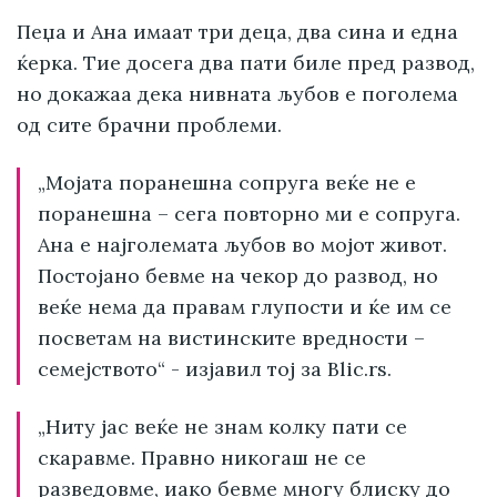
Пеџа и Ана имаат три деца, два сина и една
ќерка. Тие досега два пати биле пред развод,
но докажаа дека нивната љубов е поголема
од сите брачни проблеми.
„Мојата поранешна сопруга веќе не е
поранешна – сега повторно ми е сопруга.
Ана е најголемата љубов во мојот живот.
Постојано бевме на чекор до развод, но
веќе нема да правам глупости и ќе им се
посветам на вистинските вредности –
семејството“ - изјавил тој за Blic.rs.
„Ниту јас веќе не знам колку пати се
скаравме. Правно никогаш не се
разведовме, иако бевме многу блиску до