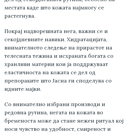
местата каде што кожата најмногу се
растегнува.
Покрај надворешната нега, важни се и
секојдневните навики. Хидратацијата,
внимателното следење на прирастот на
телесната тежина и исхраната богата со
хранливи материи кои ја поддржуваат
еластичноста на кожата се дел од
препораките што Јасна ги споделува со
идните мајки.
Со внимателно избрани производи и
редовна рутина, негата на кожата во
бременоста може да стане нежен ритуал кој
носи чувство на удобност, смиреност и