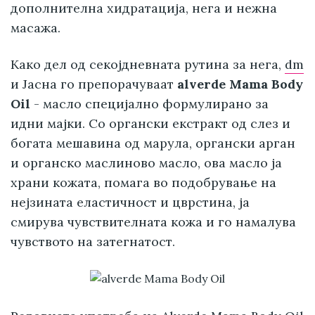
дополнителна хидратација, нега и нежна
масажа.
Како дел од секојдневната рутина за нега,
dm
и Јасна го препорачуваат
alverde Mama Body
Oil
- масло специјално формулирано за
идни мајки. Со органски екстракт од слез и
богата мешавина од марула, органски арган
и органско маслиново масло, ова масло ја
храни кожата, помага во подобрување на
нејзината еластичност и цврстина, ја
смирува чувствителната кожа и го намалува
чувството на затегнатост.