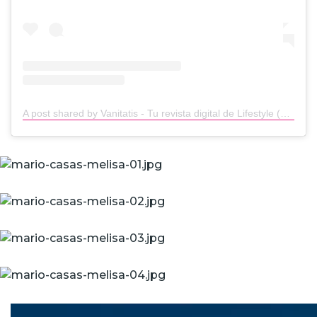
A post shared by Vanitatis - Tu revista digital de Lifestyle (@vanitatis)