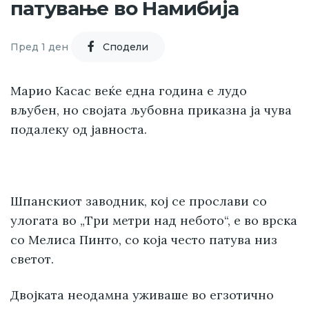
патување во Намибија
Пред 1 ден
Cподели
Марио Касас веќе една година е лудо
вљубен, но својата љубовна приказна ја чува
подалеку од јавноста.
Шпанскиот заводник, кој се прослави со
улогата во „Три метри над небото“, е во врска
со Мелиса Пинто, со која често патува низ
светот.
Двојката неодамна уживаше во егзотично