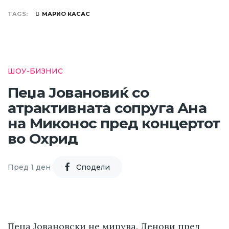
TAGS
МАРИО КАСАС
ШОУ-БИЗНИС
Пеџа Јовановиќ со
атрактивната сопруга Ана
на Миконос пред концертот
во Охрид
Пред 1 ден
Cподели
Пеџа Јовановски не мирува. Денови пред