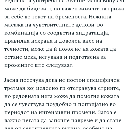
Редовната употреба на Alverde Mama Body Oil
може да биде мал, но важен момент на грижа
за себе во текот на бременоста. Нежната
масажа на чувствителните делови, во
комбинација со соодветна хидратација,
правилна исхрана и доволен внес на
течности, може да ѝ помогне на кожата да
остане мека, негувана и подготвена за
промените што следуваат.
Јасна посочува дека не постои специфичен
третман кој целосно ги отстранува стриите,
но редовната нега може да помогне кожата
да се чувствува поудобно и попријатно во
периодот на интензивни промени. Затоа е
важно негата да започне навреме и да стане
дел од секојдневната рутина, особено на