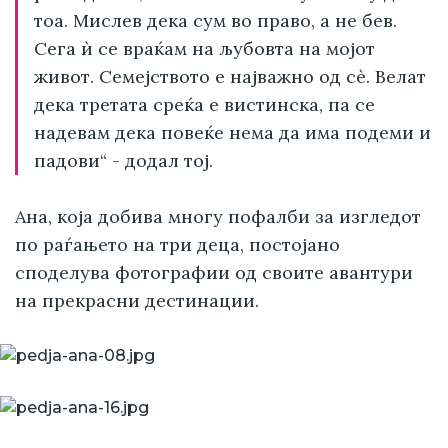
тоа. Мислев дека сум во право, а не бев.
Сега ѝ се враќам на љубовта на мојот
живот. Семејството е најважно од сè. Велат
дека третата среќа е вистинска, па се
надевам дека повеќе нема да има подеми и
падови“ - додал тој.
Ана, која добива многу пофалби за изгледот
по раѓањето на три деца, постојано
споделува фотографии од своите авантури
на прекрасни дестинации.