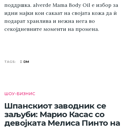
поддршка. alverde Mama Body Oil е избор за
идни мајки кои сакаат на својата кожа да ѝ
подарат хранлива и нежна нега во
секојдневните моменти на промена.
TAGS
DM
ШОУ-БИЗНИС
Шпанскиот заводник се
заљуби: Марио Касас со
девојката Мелиса Пинто на