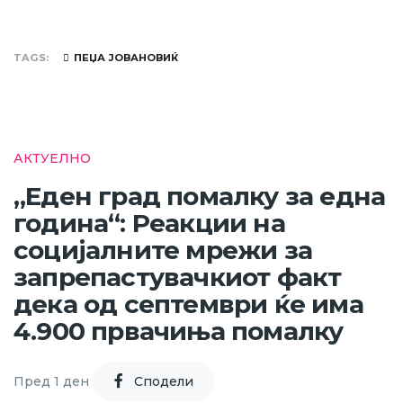
TAGS
ПЕЏА ЈОВАНОВИЌ
АКТУЕЛНО
„Еден град помалку за една
година“: Реакции на
социјалните мрежи за
запрепастувачкиот факт
дека од септември ќе има
4.900 првачиња помалку
Пред 1 ден
Cподели