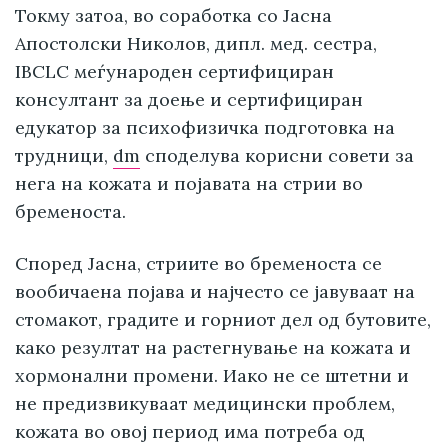
Токму затоа, во соработка со Јасна
Апостолски Николов, дипл. мед. сестра,
IBCLC меѓународен сертифициран
консултант за доење и сертифициран
едукатор за психофизичка подготовка на
трудници,
dm
споделува корисни совети за
нега на кожата и појавата на стрии во
бременоста.
Според Јасна, стриите во бременоста се
вообичаена појава и најчесто се јавуваат на
стомакот, градите и горниот дел од бутовите,
како резултат на растегнување на кожата и
хормонални промени. Иако не се штетни и
не предизвикуваат медицински проблем,
кожата во овој период има потреба од