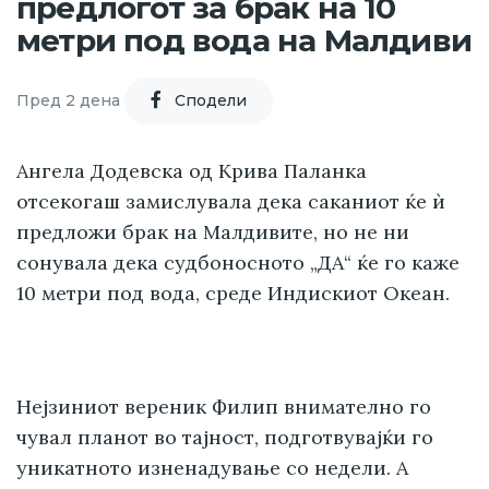
предлогот за брак на 10
метри под вода на Малдиви
Пред 2 дена
Cподели
Ангела Додевска од Крива Паланка
отсекогаш замислувала дека саканиот ќе ѝ
предложи брак на Малдивите, но не ни
сонувала дека судбоносното „ДА“ ќе го каже
10 метри под вода, среде Индискиот Океан.
Нејзиниот вереник Филип внимателно го
чувал планот во тајност, подготвувајќи го
уникатното изненадување со недели. А