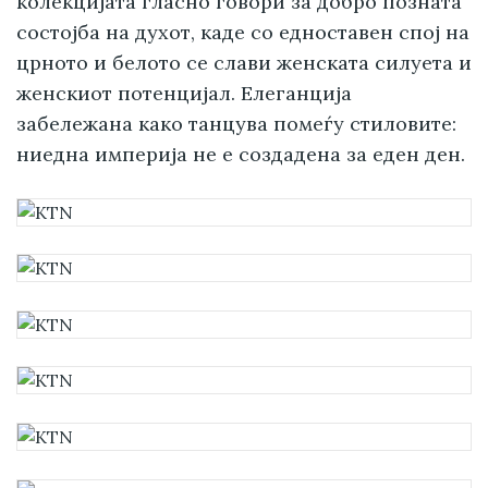
колекцијата гласно говори за добро позната
состојба на духот, каде со едноставен спој на
црното и белото се слави женската силуета и
женскиот потенцијал. Елеганција
забележана како танцува помеѓу стиловите:
ниедна империја не е создадена за еден ден.