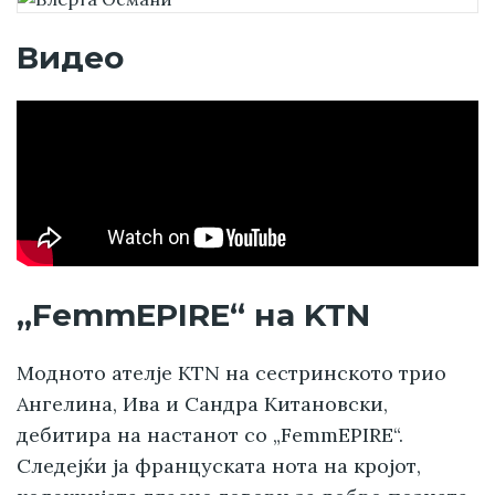
Видео
„FemmEPIRE“ на KTN
Модното ателје KTN на сестринското трио
Ангелина, Ива и Сандра Китановски,
дебитира на настанот со „FemmEPIRE“.
Следејќи ја француската нота на кројот,