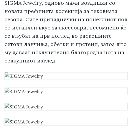
SIGMA Jewelry, одново мами воздишки со
новата префинета колекција за тековната
сезона. Сите припаднички на понежниот пол
со истанчен вкус за аксесоари, несомнено ќе
се вљубат на прв поглед во раскошните
сетови ланчиња, обетки и прстени, затоа што
му даваат исклучително благородна нота на
севкупниот изглед.