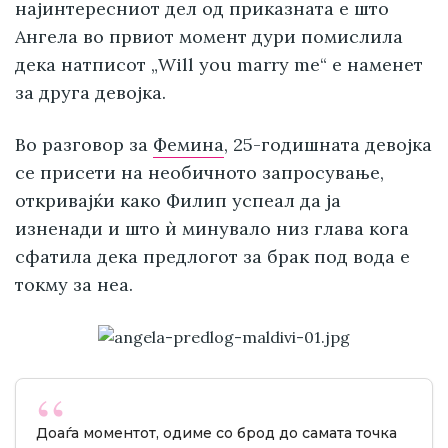
најинтересниот дел од приказната е што
Ангела во првиот момент дури помислила
дека натписот „Will you marry me“ е наменет
за друга девојка.
Во разговор за
Фемина
, 25-годишната девојка
се присети на необичното запросување,
откривајќи како Филип успеал да ја
изненади и што ѝ минувало низ глава кога
сфатила дека предлогот за брак под вода е
токму за неа.
Доаѓа моментот, одиме со брод до самата точка