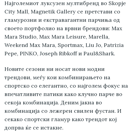
Најголемиот луксузен мултибренд во Skopje
City Mall, Magnetik Gallery се претстави со
гламурозни и екстравагантни парчиња од
своето портфолио на врвни брендови: Max
Mara Studio, Max Mara Leisure, Marella,
Weekend Max Mara, Sportmax, Liu Jo, Patrizia
Pepe, PINKO, Joseph Ribkoff и Paul&Shark.
Новите сезони ни носат нови модни
трендови, меѓу кои комбинирањето на
спортско со елегантно, со најголем фокус на
впечатливите патики како клучно парче во
секоја комбинација. Деним јакна во
комбинација со лежерен свилен фустан. И
секако спортски гламур како трендот кој
допрва ќе се истакне.