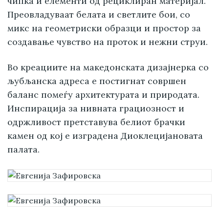
чипка и елементи од рециклиран материјал.
Преовладуваат белата и светлите бои, со
микс на геометриски образци и простор за
создавање чувство на проток и нежни струи.
Во креациите на македонската дизајнерка со
љубљанска адреса е постигнат совршен
баланс помеѓу архитектурата и природата.
Инспирација за нивната грациозност и
одржливост претставува белиот брачки
камен од кој е изградена Диоклецијановата
палата.