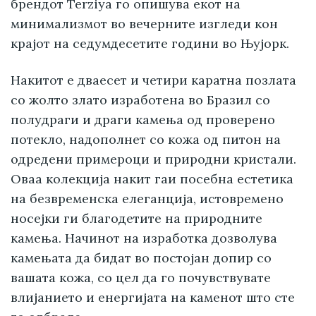
брендот Terziya го опишува екот на
минимализмот во вечерните изгледи кон
крајот на седумдесетите години во Њујорк.
Накитот е дваесет и четири каратна позлата
со жолто злато изработена во Бразил со
полудраги и драги камења од проверено
потекло, надополнет со кожа од питон на
одредени примероци и природни кристали.
Оваа колекција накит гаи посебна естетика
на безвременска елеганција, истовремено
носејки ги благодетите на природните
камења. Начинот на изработка дозволува
камењата да бидат во постојан допир со
вашата кожа, со цел да го почувствувате
влијанието и енергијата на каменот што сте