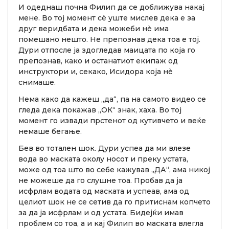
И одеднаш почна Филип да се доближува накај
мене. Во тој момент сè уште мислев дека е за
друг веридбата и дека можеби нè има
помешано нешто. Не препознав дека тоа е тој.
Дури отпосле ја здогледав маицата по која го
препознав, како и останатиот екипаж од
инструктори и, секако, Исидора која нè
снимаше.
Нема како да кажеш „да“, па на самото видео се
гледа дека покажав „ОК“ знак, хаха. Во тој
момент го извади прстенот од кутивчето и веќе
немаше бегање.
Бев во тотален шок. Дури успеа да ми влезе
вода во маската околу носот и преку устата,
може од тоа што во себе кажував „ДА“, ама никој
не можеше да го слушне тоа. Пробав да ја
исфрлам водата од маската и успеав, ама од
целиот шок не се сетив да го притиснам копчето
за да ја исфрлам и од устата. Бидејќи имав
проблем со тоа, а и кај Филип во маската влегла