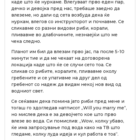
каде што ќе нуркаме. Влегуваат прво еден пар,
дечко и девојка пред нас, требаше заедно да
влеземе, но дали од сета возбуда дека ќе
нуркам, влегов со инструкторот и почнавме. Се
сликавме со разни видови риби, корали,
пливавме во длабочините, незнаејќи што ме
чека следно.
Планот им бил да влезам прво јас, па после 5-10
минути тие и да ме чекаат на договорена
локација каде што ќе се случи сето тоа. Се
сликав со рибите, коралите, пливавме околу
гребените и се упативме на друг дел од
гребенот со надеж да видам некој нов вид од
водниот свет.
Се сеќавам дека помина јато риби пред мене и
тогаш го здогледав натписот „Will you marry me“,
но мислев дека е за девојчето кое што прво
влезе во вода. Си помислив: „Wow, колку убаво,
ќе има запросување под вода како на ТВ што
гледаме, колку луда идеја и кул работа е тоа“.