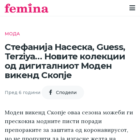
МОДА
Стефанија Насеска, Guess,
Terziya… Новите колекции
од дигиталниот Моден
викенд Скопје
Пред 6 години
Cподели
Моден викенд Скопје оваа сезона можеби ги
прескокна модните писти поради
препораките за заштита од коронавирусот,
но не пропушти да ја изгасне жедта на