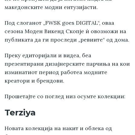
македонските модни ентузијасти.
Под слоганот „FWSK goes DIGITAL“, оваа
сезона Моден Викенд Скопје ѝ овозможи на
публиката да ги проследи „ревиите“ од дома.
Преку едиторијали и видеа, беа
презентирани дизајнерските парчиња на кои
изминатиот период работеа модните
креатори и брендови.
Прошетајте со поглед низ осумте колекции:
Terziya
Новата колекција на накит и облека од