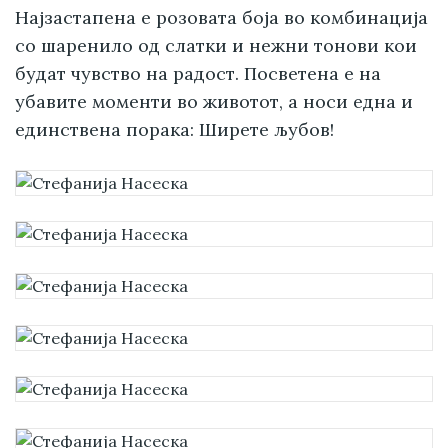
Најзастапена е розовата боја во комбинација
со шаренило од слатки и нежни тонови кои
будат чувство на радост. Посветена е на
убавите моменти во животот, а носи една и
единствена порака: Ширете љубов!