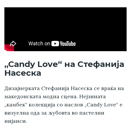
„Candy Love“ на Стефанија
Насеска
Дизајнерката Стефанија Насеска се враќа на
македонската модна сцена. Нејзината
„камбек“ колекција со наслов „Candy Love“ e
визуелна ода за љубовта во пастелни
нијанси.