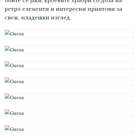
боите се јаки, кроевите храбри со доза на
ретро елементи и интересни принтови за
свеж, младешки изглед.