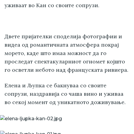
уживаат во Кан со своите сопрузи.
Двете пријателки споделија фотографии и
видеа од романтичната атмосфера покрај
морето, каде што имаа можност да го
проследат спектакуларниот огномет којшто
го осветли небото над француската ривиера.
Елена и Љупка се бакнуваа со своите
сопрузи, наздравија со чаша вино и уживаа
во секој момент од уникатното доживување.