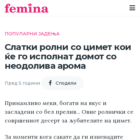
ПОПУЛАРНИ ЈАДЕЊА
Слатки ролни со цимет кои
ќе го исполнат домот со
неодолива арома
Пред 5 години
Cподели
Примамливо меки, богати на вкус и
засладени со бел прелив... Овие ролнички се
совршениот десерт за љубителите на цимет.
За моменти кога сакате да ги изненадите