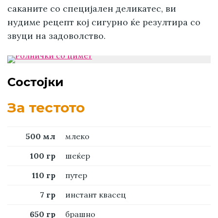
саканите со специјален деликатес, ви
нудиме рецепт кој сигурно ќе резултира со
звуци на задоволство.
Состојки
За тестото
500 мл
млеко
100 гр
шеќер
110 гр
путер
7 гр
инстант квасец
650 гр
брашно