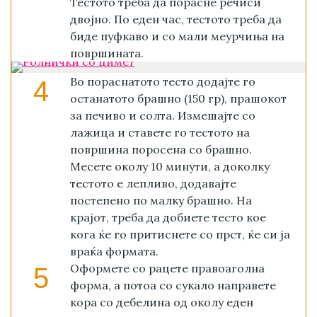
Тестото треба да порасне речиси
двојно. По еден час, тестото треба да
биде пуфкаво и со мали меурчиња на
површината.
Во пораснатото тесто додајте го
4
останатото брашно (150 гр), прашокот
за печиво и солта. Измешајте со
лажица и ставете го тестото на
површина поросена со брашно.
Месете околу 10 минути, а доколку
тестото е лепливо, додавајте
постепено по малку брашно. На
крајот, треба да добиете тесто кое
кога ќе го притиснете со прст, ќе си ја
враќа формата.
Оформете со рацете правоаголна
5
форма, а потоа со сукало направете
кора со дебелина од околу еден