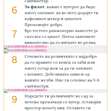
сантиметар.
За филот
, важно е путерот да биде
6
многу омекнат, па во него додајте ги
кафеавиот шеќер и циметот.
Промешајте добро.
Врз тестото рамномерно нанесете ја
7
смесата со цимет. Потоа започнете
внимателно да го виткате во ролна.
Сечењето на ролничките е најдобро
8
да го правите со конец за заби или
многу остар нож за да ги зачувате
слоевите. Дебелината зависи од
вашите желби. Ние ги сечевме на 5-6
сантиметри.
Наредете ги ролничките во сад за
9
печење премачкан со путер, оставајќи
простор помеѓу нив. Оставете ги