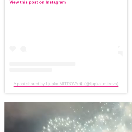
View this post on Instagram
A post shared by Ljupka MITROVA 🫀 (@ljupka_mitrova)