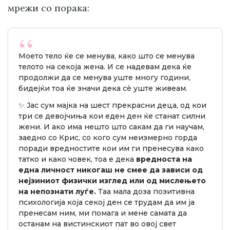
мрежи со порака:
Моето тело ќе се менува, како што се менува
телото на секоја жена. И се надевам дека ќе
продолжи да се менува уште многу години,
бидејќи тоа ќе значи дека сè уште живеам.
✨ Јас сум мајка на шест прекрасни деца, од кои
три се девојчиња кои еден ден ќе станат силни
жени. И ако има нешто што сакам да ги научам,
заедно со Крис, со кого сум неизмерно горда
поради вредностите кои им ги пренесува како
татко и како човек, тоа е дека
вредноста на
една личност никогаш не смее да зависи од
нејзиниот физички изглед или од мислењето
на непознати луѓе.
Таа мала доза позитивна
психологија која секој ден се трудам да им ја
пренесам ним, ми помага и мене самата да
останам на вистинскиот пат во овој свет