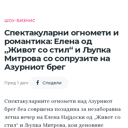
ШОУ-БИЗНИС
Спектакуларни огномети и
романтика: Елена од
„Живот со стил“ и Љупка
Митрова со сопрузите на
Азурниот брег
Пред 1 ден
Cподели
Спектакуларните огномети над Азурниот
брег беа совршена позадина за незаборавна
летна вечер на Елена Најдоски од „Живот со
стил“ и Љупка Митрова, кои деновиве