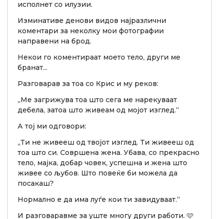
исполнет со илузии.
Изминативе денови видов најразлични
коментари за неколку мои фотографии
направени на брод.
Некои го коментираат моето тело, други ме
бранат...
Разговарав за тоа со Крис и му реков:
„Ме загрижува тоа што сега ме нарекуваат
дебела, затоа што живеам од мојот изглед.“
А тој ми одговори:
„Ти не живееш од твојот изглед. Ти живееш од
тоа што си. Совршена жена. Убава, со прекрасно
тело, мајка, добар човек, успешна и жена што
живее со љубов. Што повеќе би можела да
посакаш?
Нормално е да има луѓе кои ти завидуваат.“
И разговаравме за уште многу други работи. 🩷