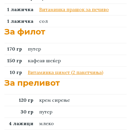
1 лажичка
Витаминка прашок за печиво
1 лажичка
сол
За филот
170 гр
путер
150 гр
кафеав шеќер
10 гр
Витаминка цимет (2 пакетчиња)
За преливот
120 гр
крем сирење
30 гр
путер
4 лажици
млеко