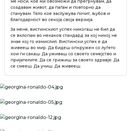
ме носи, кое ми овозможи да прегрнувам, да
создавам живот, да паѓам и повторно да
станувам. Тело кое заслужува почит, љубов и
благодарност во секоја своја верзија.
За мене, вистинскиот успех никогаш не бил да
се вклопам во некаков стандард за кој никој не
знае кој го измислил. Вистински успех е да
живееш во мир. Да бидеш опкружен со луѓето
кои ги сакаш. Да уживаш со своето семејство и
пријателите. Да се грижиш за своето здравје. Да
се смееш. Да учиш. Да живееш.