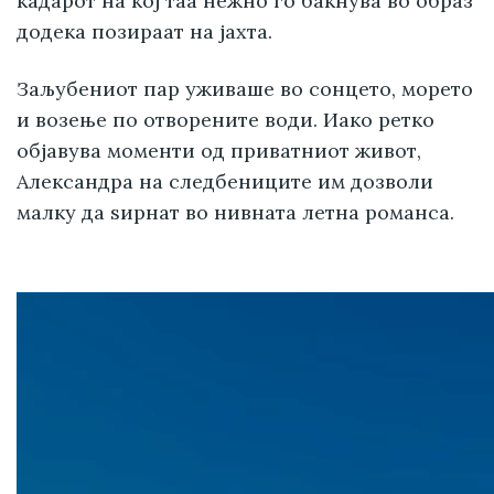
кадарот на кој таа нежно го бакнува во образ
додека позираат на јахта.
Заљубениот пар уживаше во сонцето, морето
и возење по отворените води. Иако ретко
објавува моменти од приватниот живот,
Александра на следбениците им дозволи
малку да ѕирнат во нивната летна романса.