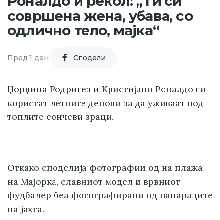
Роналдо ѝ рекол: „Ти си
совршена жена, убава, со
одлично тело, мајка“
Пред 1 ден
Cподели
Џорџина Родригез и Кристијано Роналдо ги
користат летните денови за да уживаат под
топлите сончеви зраци.
Откако
споделија фотографии од на плажа
на Мајорка
, славниот модел и врвниот
фудбалер беа фотографирани од папараците
на јахта.