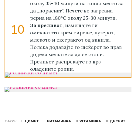
околу 35-40 минути на топло место за
да „пораснат“. Печете во загреана
рерна на 180°С околу 25-30 минути.
За преливот
, измешајте ги
10
омекнатото крем сирење, путерот,
млекото и екстрактот од ванила.
Полека додавајте го шеќерот во прав
додека мешате за да се стопи.
Преливот распрскајте го врз
оладените ролни.
TAGS
ЦИМЕТ
ВИТАМИНКА
VITAMINKA
ДЕСЕРТ