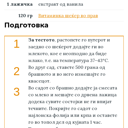
1 лажичка
екстракт од ванила
120 гр
Витаминка шеќер во прав
Подготовка
За тестото
, растопете го путерот и
1
заедно со шеќерот додајте ги во
млекото, кое е неопходно да биде
млако, т.е. на температура 37-43°С.
Во друг сад, ставете 500 грама од
2
брашното и во него измешајте го
квасецот.
Во садот со брашно додајте ја смесата
3
со млеко и мешајте со дрвена лажица
додека сувите состојки не ги впијат
течните. Покријте го садот со
најлонска фолија или крпа и оставете
го во топол дел од кујната 1 час.