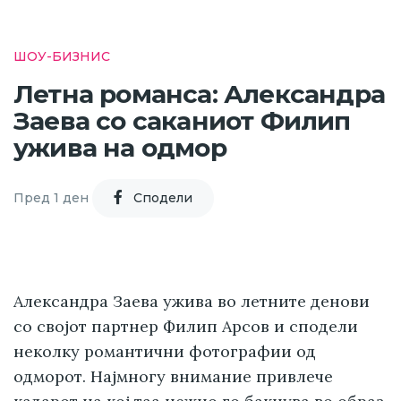
ШОУ-БИЗНИС
Летна романса: Александра
Заева со саканиот Филип
ужива на одмор
Пред 1 ден
Cподели
Александра Заева ужива во летните денови
со својот партнер Филип Арсов и сподели
неколку романтични фотографии од
одморот. Најмногу внимание привлече