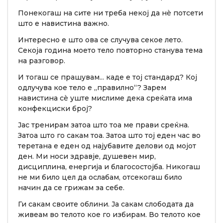
Понекогаш на сите ни треба некој да нè потсети
што е навистина важно.
Интересно е што ова се случува секое лето.
Секоја година моето тело повторно станува тема
на разговор.
И тогаш се прашувам... каде е тој стандард? Кој
одлучува кое тело е „правилно“? Зарем
навистина сè уште мислиме дека среќата има
конфекциски број?
Јас тренирам затоа што тоа ме прави среќна.
Затоа што го сакам тоа. Затоа што тој еден час во
теретана е еден од најубавите делови од мојот
ден. Ми носи здравје, душевен мир,
дисциплина, енергија и благосостојба. Никогаш
не ми било цел да ослабам, отсекогаш било
начин да се грижам за себе.
Ги сакам своите облини. Ја сакам слободата да
живеам во телото кое го избирам. Во телото кое