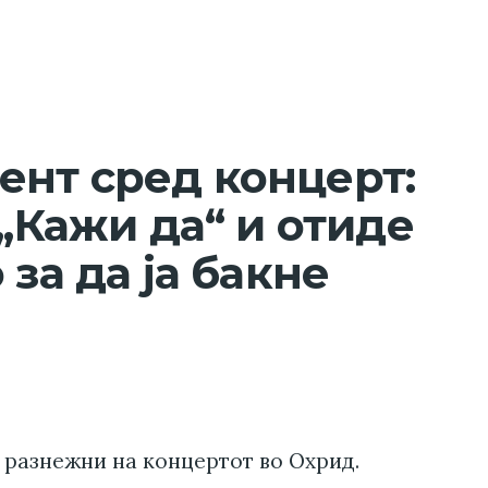
нт сред концерт:
 „Кажи да“ и отиде
 за да ја бакне
разнежни на концертот во Охрид.