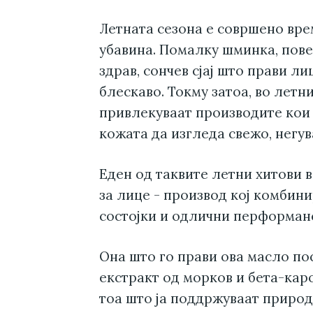
Летната сезона е совршено вре
убавина. Помалку шминка, пове
здрав, сончев сјај што прави л
блескаво. Токму затоа, во лет
привлекуваат производите кои 
кожата да изгледа свежо, негу
Еден од таквите летни хитови в
за лице - производ кој комбин
состојки и одлични перформанс
Она што го прави ова масло по
екстракт од морков и бета-каро
тоа што ја поддржуваат природ