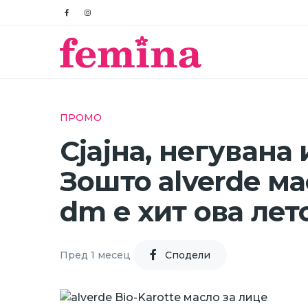
ПРОМО
Сјајна, негувана
Зошто alverde м
dm е хит ова лет
Пред 1 месец
Cподели