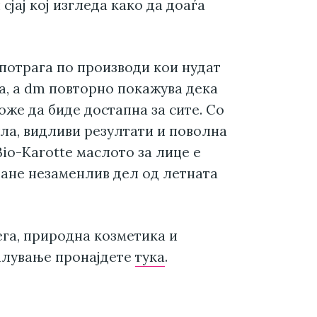
јај кој изгледа како да доаѓа
 потрага по производи кои нудат
а, а dm повторно покажува дека
оже да биде достапна за сите. Со
ла, видливи резултати и поволна
io-Karotte маслото за лице е
тане незаменлив дел од летната
ега, природна козметика и
галување пронајдете
тука
.