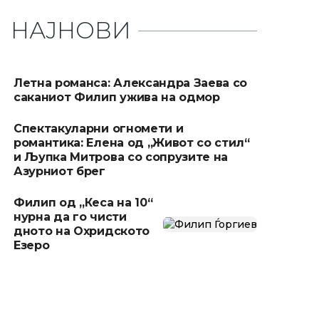
НАЈНОВИ
Летна романса: Александра Заева со
саканиот Филип ужива на одмор
Спектакуларни огномети и
романтика: Елена од „Живот со стил“
и Љупка Митрова со сопрузите на
Азурниот брег
Филип од „Кеса на 10“
нурна да го чисти
дното на Охридското
Езеро