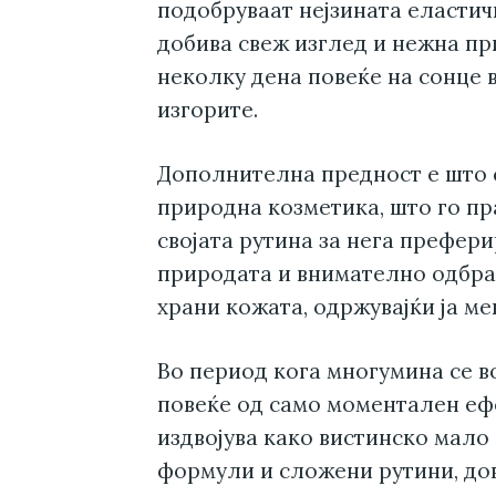
подобруваат нејзината еластич
добива свеж изглед и нежна пр
неколку дена повеќе на сонце 
изгорите.
Дополнителна предност е што 
природна козметика, што го пр
својата рутина за нега префер
природата и внимателно одбран
храни кожата, одржувајќи ја ме
Во период кога многумина се в
повеќе од само моментален ефе
издвојува како вистинско мало
формули и сложени рутини, дов