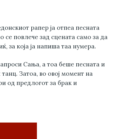
донскиот рапер ја отпеа песната
ко се повлече зад сцената само за да
ќ, за која ја напиша таа нумера.
запроси Сања, а тоа беше песната и
 танц. Затоа, во овој момент на
и од предлогот за брак и