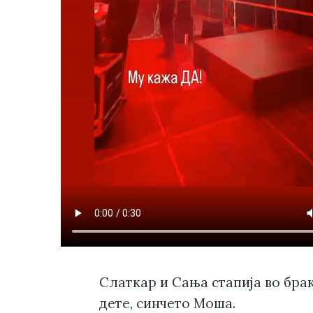
Слаткар и Сања стапија во брак
дете, синчето Моша.