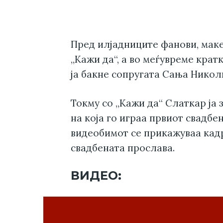
Пред илјадниците фанови, маке
„Кажи да“, а во меѓувреме крат
ја бакне сопругата Сања Николи
Токму со „Кажи да“ Слаткар ја 
на која го играа првиот свадбен
видеобимот се прикажуваа кадр
свадбената прослава.
ВИДЕО: