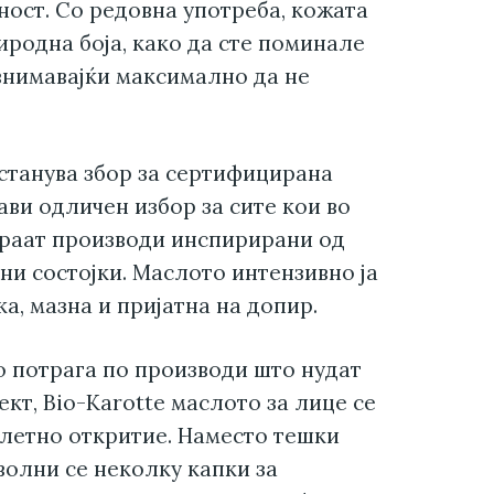
ност. Со редовна употреба, кожата
иродна боја, како да сте поминале
внимавајќи максимално да не
станува збор за сертифицирана
ави одличен избор за сите кои во
ираат производи инспирирани од
и состојки. Маслото интензивно ја
ка, мазна и пријатна на допир.
о потрага по производи што нудат
кт, Bio-Karotte маслото за лице се
 летно откритие. Наместо тешки
олни се неколку капки за