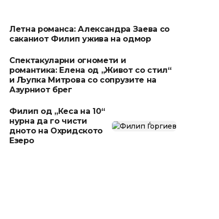
Летна романса: Александра Заева со
саканиот Филип ужива на одмор
Спектакуларни огномети и
романтика: Елена од „Живот со стил“
и Љупка Митрова со сопрузите на
Азурниот брег
Филип од „Кеса на 10“
нурна да го чисти
дното на Охридското
Езеро