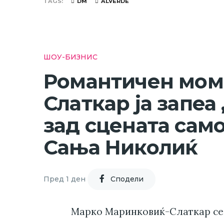
TAGS
DM
ALVERDE
ШОУ-БИЗНИС
Романтичен моме
Слаткар ја запеа
зад сцената само
Сања Николиќ
Пред 1 ден
Cподели
Марко Маринковиќ-Слаткар се 