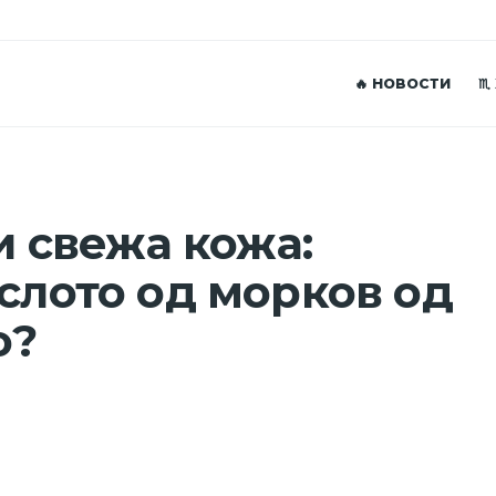
🔥 НОВОСТИ
♏
 и свежа кожа:
аслото од морков од
о?