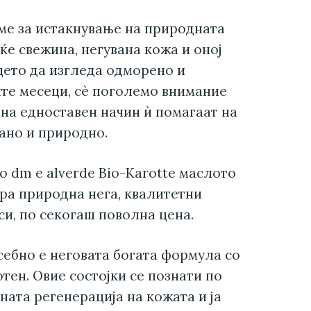
ме за истакнување на природната
ќе свежина, негувана кожа и оној
ицето да изгледа одморено и
ните месеци, сè поголемо внимание
на едноставен начин ѝ помагаат на
вано и природно.
о dm е alverde Bio-Karotte маслото
ира природна нега, квалитетни
и, по секогаш поволна цена.
себно е неговата богата формула со
тен. Овие состојки се познати по
ната регенерација на кожата и ја