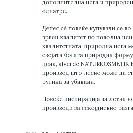
дополнителна нега и природен с
однатре.
Денес сè повеќе купувачи се во
врвен квалитет по поволна цен
квалитетната, природна нега м
својата богата природна форму
цена, alverde NATURKOSMETIK B
производ што лесно може да с
рутина за убавина.
Повеќе инспирација за летна н
производи за секојдневно раз