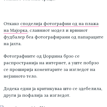
Откако
споделија фотографии од на плажа
на Мајорка
, славниот модел и врвниот
фудбалер беа фотографирани од папараците
на јахта.
Фотографиите од Џорџина брзо се
распространија на интернет, а уште побрзо
се проширија коментарите за изгледот на
нејзиното тело.
Додека едни ја критикуваа што се здебелила,
други ја пофалија за изгледот.