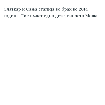
Слаткар и Сања стапија во брак во 2014
година. Тие имаат едно дете, синчето Моша.