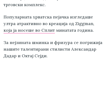
трговски комплекс.
Популарната хрватска пејачка изгледаше
ултра атрактивно во креација од Ziggman,
која ја носеше во Сплит
минатата година.
За нејзината шминка и фризура се погрижија
нашите талентирани стилисти Александар
Дадар и Октај Сејди.