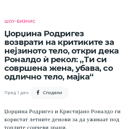
ШОУ-БИЗНИС
Џорџина Родригез
возврати на критиките за
нејзиното тело, откри дека
Роналдо ѝ рекол: „Ти си
совршена жена, убава, со
одлично тело, мајка“
Пред 1 ден
Cподели
Џорџина Родригез и Кристијано Роналдо ги
користат летните денови за да уживаат под
топлите сончеви зраци.