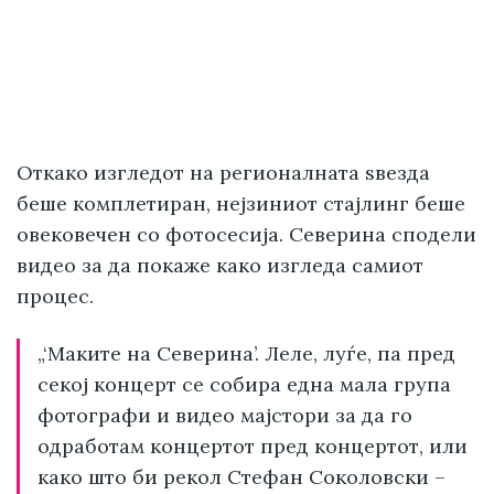
Откако изгледот на регионалната ѕвезда
беше комплетиран, нејзиниот стајлинг беше
овековечен со фотосесија. Северина сподели
видео за да покаже како изгледа самиот
процес.
„‘Маките на Северина’. Леле, луѓе, па пред
секој концерт се собира една мала групa
фотографи и видео мајстори за да го
одработам концертот пред концертот, или
како што би рекол Стефан Соколовски –