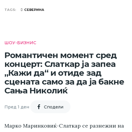
TAGS
СЕВЕРИНА
ШОУ-БИЗНИС
Романтичен момент сред
концерт: Слаткар ја запеа
„Кажи да“ и отиде зад
сцената само за да ја бакне
Сања Николиќ
Пред 1 ден
Cподели
Марко Маринковиќ-Слаткар се разнежни на