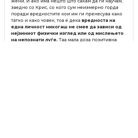
жени. И ако има нешто што сакам да ги научам,
заедно со Крис, со кого сум неизмерно горда
поради вредностите кои им ги пренесува како
татко и како човек, тоа е дека
вредноста на
една личност никогаш не смее да зависи од
нејзиниот физички изглед или од мислењето
на непознати луѓе.
Таа мала доза позитивна
психологија која секој ден се трудам да им ја
пренесам ним, ми помага и мене самата да
останам на вистинскиот пат во овој свет
исполнет со илузии.
Изминативе денови видов најразлични
коментари за неколку мои фотографии
направени на брод.
Некои го коментираат моето тело, други ме
бранат...
Разговарав за тоа со Крис и му реков:
„Ме загрижува тоа што сега ме нарекуваат
дебела, затоа што живеам од мојот изглед.“