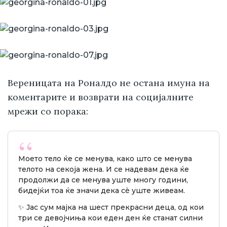
Вереницата на Роналдо не остана имуна на
коментарите и возврати на социјалните
мрежи со порака:
Моето тело ќе се менува, како што се менува
телото на секоја жена. И се надевам дека ќе
продолжи да се менува уште многу години,
бидејќи тоа ќе значи дека сè уште живеам.
✨ Јас сум мајка на шест прекрасни деца, од кои
три се девојчиња кои еден ден ќе станат силни