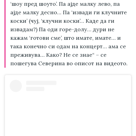
‘шоу пред шоуто’. Па ајде малку лево, па
ајде малку десно… Па ‘извади ги клучните
коски’ (чуј, ‘клучни коски’… Каде да ги
извадам?) Па оди горе-долу… дури не
кажам ‘готови сме’, што имате, имате… и
така конечно си одам на концерт… ама се
преживува… Како? Не се знае“ – се
пошегува Северина во описот на видеото.