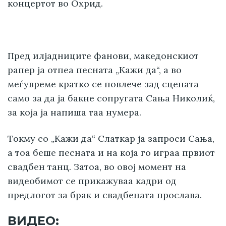
концертот во Охрид.
Пред илјадниците фанови, македонскиот
рапер ја отпеа песната „Кажи да“, а во
меѓувреме кратко се повлече зад сцената
само за да ја бакне сопругата Сања Николиќ,
за која ја напиша таа нумера.
Токму со „Кажи да“ Слаткар ја запроси Сања,
а тоа беше песната и на која го играа првиот
свадбен танц. Затоа, во овој момент на
видеобимот се прикажуваа кадри од
предлогот за брак и свадбената прослава.
ВИДЕО: