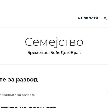
🔥 НОВОСТИ
♏
Семејство
Бременост
Бебе
Дете
Брак
те за развод
е шансите за развод.