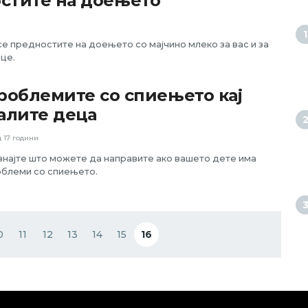
стите на доењето
се предностите на доењето со мајчино млеко за вас и за
це.
роблемите со спиењето кај
алите деца
 17 години
најте што можете да направите ако вашето дете има
блеми со спиењето.
0
11
12
13
14
15
16
ge
Page
Page
Page
Page
Page
Current page