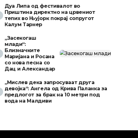
Дуа Липа од фестивалот во
Приштина директно на црвениот
тепих во Њујорк покрај сопругот
Калум Тарнер
„Засекогаш
млади“:
Близначките
Маријана и Росана
со нова песна со
Дац и Александар
„Мислев дека запросуваат друга
девојка“: Ангела од Крива Паланка за
предлогот за брак на 10 метри под
вода на Малдиви