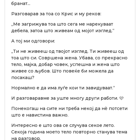
бранат...
Разговарав за тоа со Крис и му реков:
„Ме загрижува тоа што сега ме нарекуваат
дебела, затоа што живеам од мојот изглед.“
А тој ми одговори:
„Ти не живееш од твојот изглед. Ти живееш од
тоа што си. Совршена жена. Убава, со прекрасно
тело, мајка, добар човек, успешна и жена што
живее со љубов. Што повеќе би можела да
посакаш?
Нормално е да има луѓе кои ти завидуваат.“
И разговаравме за уште многу други работи. 🩷
Понекогаш на сите ни треба некој да нè потсети
што е навистина важно.
Интересно е што ова се случува секое лето.
Секоја година моето тело повторно станува тема
на разговор.