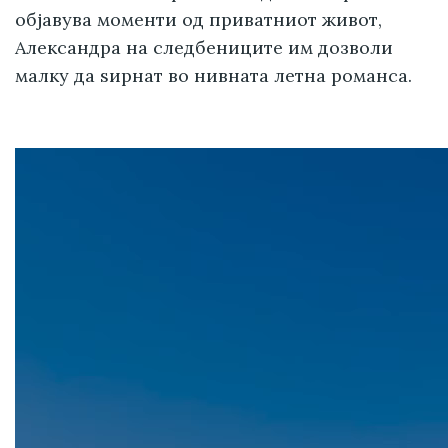
објавува моменти од приватниот живот,
Александра на следбениците им дозволи
малку да ѕирнат во нивната летна романса.