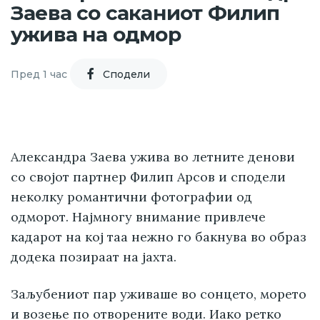
Заева со саканиот Филип
ужива на одмор
Пред 1 час
Cподели
Александра Заева ужива во летните денови
со својот партнер Филип Арсов и сподели
неколку романтични фотографии од
одморот. Најмногу внимание привлече
кадарот на кој таа нежно го бакнува во образ
додека позираат на јахта.
Заљубениот пар уживаше во сонцето, морето
и возење по отворените води. Иако ретко