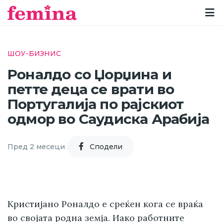
ШОУ-БИЗНИС
Роналдо со Џорџина и
петте деца се врати во
Португалија по рајскиот
одмор во Саудиска Арабија
Пред 2 месеци
Cподели
Кристијано Роналдо е среќен кога се враќа
во својата родна земја. Иако работните