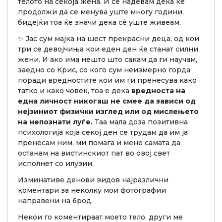
телото на секоја жена. И се надевам дека ќе
продолжи да се менува уште многу години,
бидејќи тоа ќе значи дека сè уште живеам.
✨ Јас сум мајка на шест прекрасни деца, од кои
три се девојчиња кои еден ден ќе станат силни
жени. И ако има нешто што сакам да ги научам,
заедно со Крис, со кого сум неизмерно горда
поради вредностите кои им ги пренесува како
татко и како човек, тоа е дека
вредноста на
една личност никогаш не смее да зависи од
нејзиниот физички изглед или од мислењето
на непознати луѓе.
Таа мала доза позитивна
психологија која секој ден се трудам да им ја
пренесам ним, ми помага и мене самата да
останам на вистинскиот пат во овој свет
исполнет со илузии.
Изминативе денови видов најразлични
коментари за неколку мои фотографии
направени на брод.
Некои го коментираат моето тело, други ме