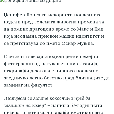
Џенифер Лопез ги искористи последните
недели пред големата животна промена за
да помине драгоцено време со Макс и Еми,
која неодамна присвои машки идентитет и
се претставува со името Оскар Муњиз.
Светската ѕвезда сподели ретки семејни
фотографии од патувањето низ Италија,
откривајќи дека ова е нивното последно
заедничко летно бегство пред близнаците да
заминат на факултет.
„Патувам со моите кокосчиња пред да
заминат на колеџ“
– напиша 57-годишната
пејачка и актерка, додавајќи емотикон што