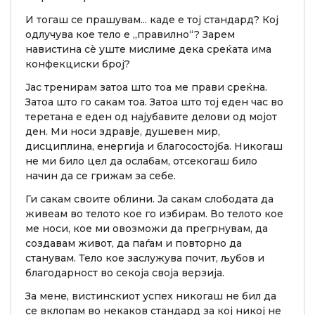
И тогаш се прашувам... каде е тој стандард? Кој
одлучува кое тело е „правилно“? Зарем
навистина сè уште мислиме дека среќата има
конфекциски број?
Јас тренирам затоа што тоа ме прави среќна.
Затоа што го сакам тоа. Затоа што тој еден час во
теретана е еден од најубавите делови од мојот
ден. Ми носи здравје, душевен мир,
дисциплина, енергија и благосостојба. Никогаш
не ми било цел да ослабам, отсекогаш било
начин да се грижам за себе.
Ги сакам своите облини. Ја сакам слободата да
живеам во телото кое го избирам. Во телото кое
ме носи, кое ми овозможи да прегрнувам, да
создавам живот, да паѓам и повторно да
станувам. Тело кое заслужува почит, љубов и
благодарност во секоја своја верзија.
За мене, вистинскиот успех никогаш не бил да
се вклопам во некаков стандард за кој никој не