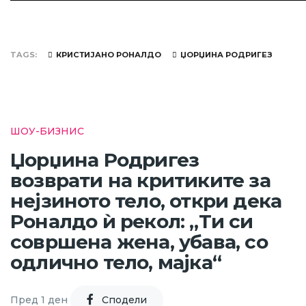
TAGS
КРИСТИЈАНО РОНАЛДО
ЏОРЏИНА РОДРИГЕЗ
ШОУ-БИЗНИС
Џорџина Родригез
возврати на критиките за
нејзиното тело, откри дека
Роналдо ѝ рекол: „Ти си
совршена жена, убава, со
одлично тело, мајка“
Пред 1 ден
Cподели