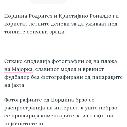
Џорџина Родригез и Кристијано Роналдо ги
користат летните денови за да уживаат под
топлите сончеви зраци.
Откако
споделија фотографии од на плажа
на Мајорка
, славниот модел и врвниот
фудбалер беа фотографирани од папараците
на јахта.
Фотографиите од Џорџина брзо се
распространија на интернет, а уште побрзо
се проширија коментарите за изгледот на
нејзиното тело.