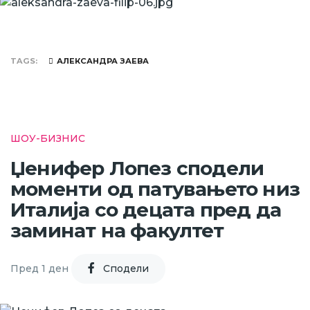
TAGS
АЛЕКСАНДРА ЗАЕВА
ШОУ-БИЗНИС
Џенифер Лопез сподели
моменти од патувањето низ
Италија со децата пред да
заминат на факултет
Пред 1 ден
Cподели