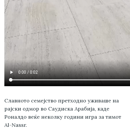
Славното семејство претходно уживаше на
рајски одмор во Саудиска Арабија, каде
Роналдо веќе неколку години игра за тимот
Al-Nassr.