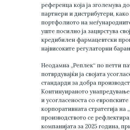
референца која ја зголемува д
партнери и дистрибутери, како
портфолиото на меѓународните
уште посилно ја зацврстува сво
кредибилен фармацевтски прои
највисоките регулаторни бара
Неодамна „Реплек“ по петти па
потврдувајќи ја својата усогла
стандарди за добра производст
Континуираното унапредување 
и усогласеноста со европските
корпоративната стратегија на „
производството се рефлектира 
компанијата за 2025 година, пр