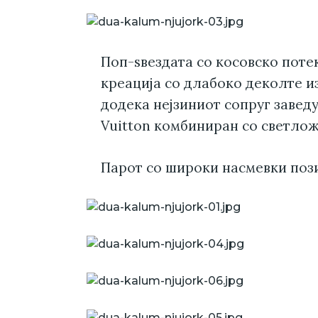
Поп-ѕвездата со косовско поте
креација со длабоко деколте и
додека нејзиниот сопруг завед
Vuitton комбиниран со светлож
Парот со широки насмевки поз