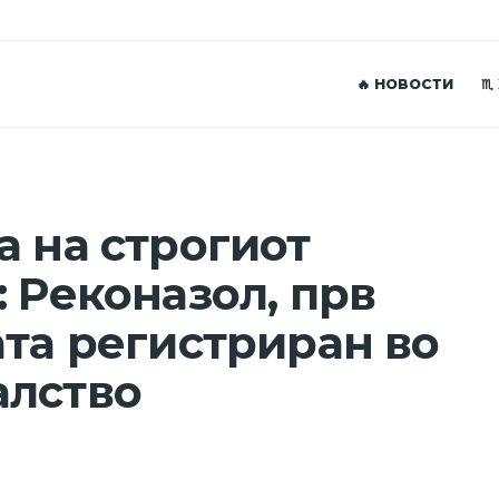
🔥 НОВОСТИ
♏
а на строгиот
 Реконазол, прв
ата регистриран во
алство