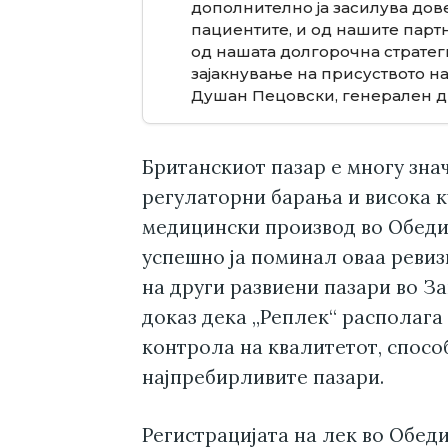
дополнително ја засилува дове
пациентите, и од нашите партн
од нашата долгорочна стратег
зајакнување на присуството на
Душан Пецовски, генерален ди
Британскиот пазар е многу знач
регулаторни барања и висока к
медицински производ во Обедин
успешно ја поминал оваа ревизи
на други развиени пазари во За
доказ дека „Реплек“ располага
контрола на квалитетот, спосо
најпребирливите пазари.
Регистрацијата на лек во Обед