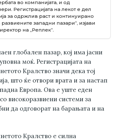
рбата во компанијата, и од
ери. Регистрацијата на лекот е дел
ија за одржлив раст и континуирано
 развиените западни пазари“, изјави
ректор на „Реплек“.
аен глобален пазар, кој има јасни
уповна моќ. Регистрацијата на
етото Кралство значи дека тој
ја, што ќе отвори врата и за настап
падна Европа. Ова е уште еден
 со високоразвиени системи за
бни да одговорат на барањата и на
инетото Кралство е силна