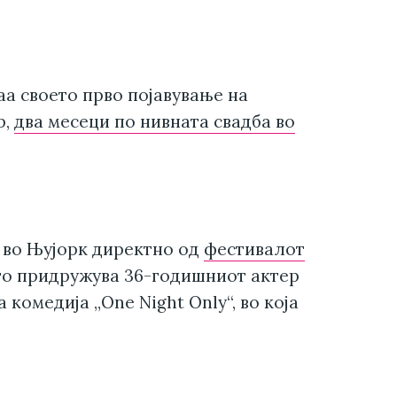
аа своето прво појавување на
р,
два месеци по нивната свадба во
 во Њујорк директно од
фестивалот
го придружува 36-годишниот актер
комедија „One Night Only“, во која