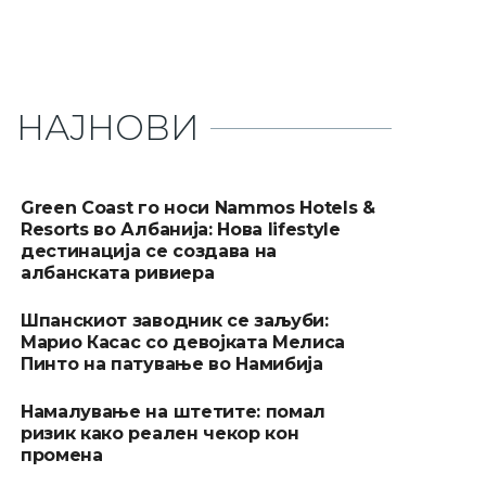
НАЈНОВИ
Green Coast го носи Nammos Hotels &
Resorts во Албанија: Нова lifestyle
дестинација се создава на
албанската ривиера
Шпанскиот заводник се заљуби:
Марио Касас со девојката Мелиса
Пинто на патување во Намибија
Намалување на штетите: помал
ризик како реален чекор кон
промена