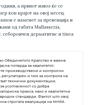
години, а првиот извоз ќе се
ер кон крајот на овој месец.
ампон е наменет за превенција и
ани од габата Mallassezia,
т, себороичен дерматитис и tinea
 во Обединетото Кралство е важна
јасна потврда за квалитетот,
ите производствени и контролни
, регулаторен и тим за контрола на
тват технички документации,
за усогласеност со добра
аториска пракса, како и квалитетни
родни стандарди. Фактот што овој
на строгата евалуација на MHRA