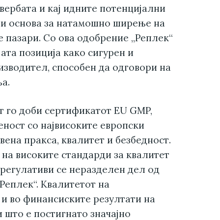
овербата и кај идните потенцијални
 и основа за натамошно ширење на
 пазари. Со ова одобрение „Реплек“
јата позиција како сигурен и
зводител, способен да одговори на
ња.
т го доби сертификатот EU GMP,
сеност со највисоките европски
вена пракса, квалитет и безбедност.
на високите стандарди за квалитет
 регулативи се неразделен дел од
Реплек“. Квалитетот на
и во финансиските резултати на
и што е постигнато значајно