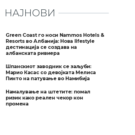
НАЈНОВИ
Green Coast го носи Nammos Hotels &
Resorts во Албанија: Нова lifestyle
дестинација се создава на
албанската ривиера
Шпанскиот заводник се заљуби:
Марио Касас со девојката Мелиса
Пинто на патување во Намибија
Намалување на штетите: помал
ризик како реален чекор кон
промена