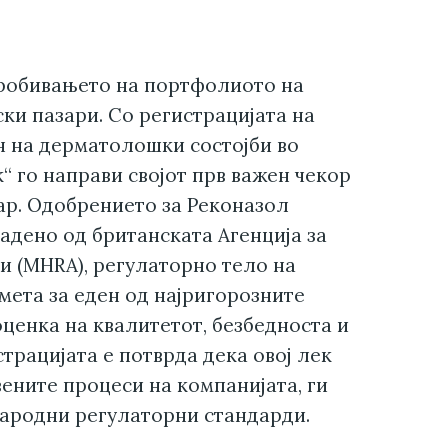
пробивањето на портфолиото на
ки пазари. Со регистрацијата на
н на дерматолошки состојби во
“ го направи својот прв важен чекор
ар. Одобрението за Реконазол
дадено од британската Агенција за
и (MHRA), регулаторно тело на
мета за еден од најригорозните
оценка на квалитетот, безбедноста и
трацијата е потврда дека овој лек
вените процеси на компанијата, ги
народни регулаторни стандарди.