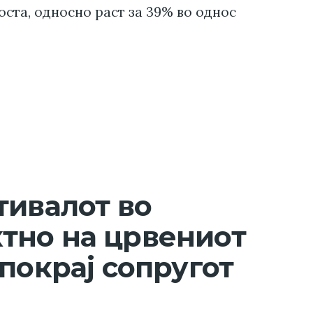
ста, односно раст за 39% во однос
тивалот во
тно на црвениот
покрај сопругот