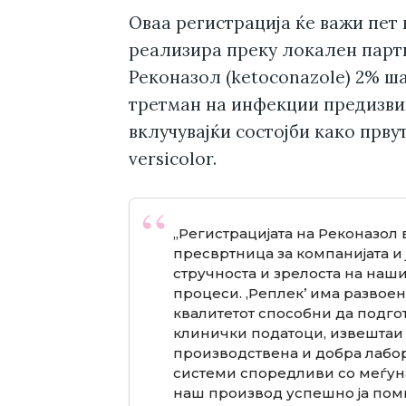
Оваа регистрација ќе важи пет 
реализира преку локален партн
Реконазол (ketoconazole) 2% ш
третман на инфекции предизвик
вклучувајќи состојби како прву
versicolor.
„Регистрацијата на Реконазол
пресвртница за компанијата и 
стручноста и зрелоста на наш
процеси. ‚Реплек’ има развоен
квалитетот способни да подго
клинички податоци, извештаи 
производствена и добра лабор
системи споредливи со меѓуна
наш производ успешно ја поми