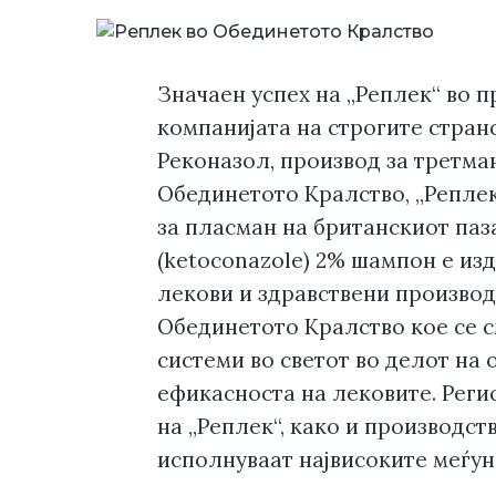
Значаен успех на „Реплек“ во 
компанијата на строгите странс
Реконазол, производ за третма
Обединетото Кралство, „Реплек
за пласман на британскиот паз
(ketoconazole) 2% шампон е из
лекови и здравствени производ
Обединетото Кралство кое се с
системи во светот во делот на 
ефикасноста на лековите. Регис
на „Реплек“, како и производст
исполнуваат највисоките меѓу