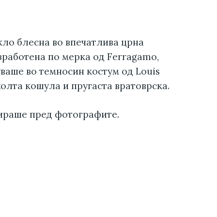
кло блесна во впечатлива црна
зработена по мерка од Ferragamo,
уваше во темносин костум од Louis
олта кошула и пругаста вратоврска.
ираше пред фотографите.