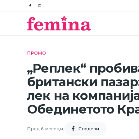
ПРОМО
„Реплек“ пробив
британски пазар:
лек на компаниј
Обединетото Кр
Пред 6 месеци
Cподели