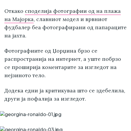
Откако
споделија фотографии од на плажа
на Мајорка
, славниот модел и врвниот
фудбалер беа фотографирани од папараците
на јахта.
Фотографиите од Џорџина брзо се
распространија на интернет, а уште побрзо
се проширија коментарите за изгледот на
нејзиното тело.
Додека едни ја критикуваа што се здебелила,
други ја пофалија за изгледот.