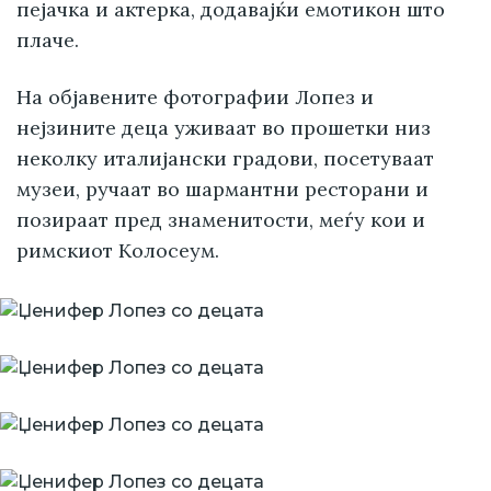
пејачка и актерка, додавајќи емотикон што
плаче.
На објавените фотографии Лопез и
нејзините деца уживаат во прошетки низ
неколку италијански градови, посетуваат
музеи, ручаат во шармантни ресторани и
позираат пред знаменитости, меѓу кои и
римскиот Колосеум.