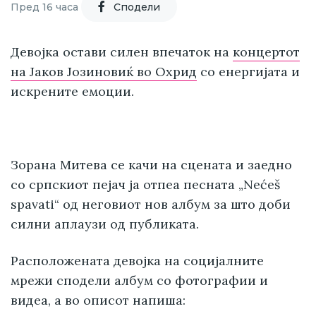
Пред 16 часа
Cподели
Девојка
остави силен впечаток на
концертот
на Јаков Јозиновиќ во Охрид
со енергијата и
искрените емоции.
Зорана Митева се качи на сцената и заедно
со српскиот пејач ја отпеа песната „Nećeš
spavati“ од неговиот нов албум за што доби
силни аплаузи од публиката.
Расположената девојка на социјалните
мрежи сподели албум со фотографии и
видеа, а во описот напиша: