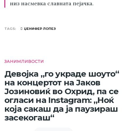
низ насмевка славната пејачка.
TAGS
ЏЕНИФЕР ЛОПЕЗ
ЗАНИМЛИВОСТИ
Девојка „го украде шоуто“
на концертот на Јаков
Јозиновиќ во Охрид, па се
огласи на Instagram: „Ноќ
која сакаш да ја паузираш
засекогаш“