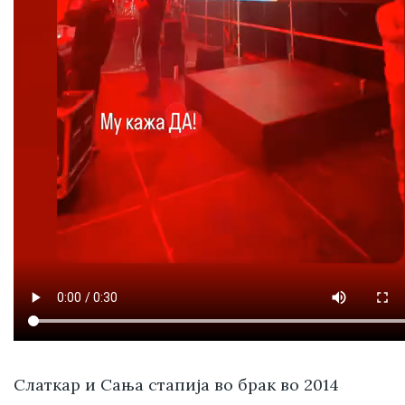
Слаткар и Сања стапија во брак во 2014