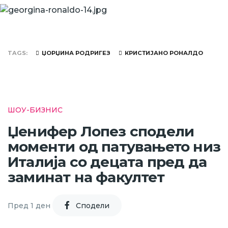
TAGS
ЏОРЏИНА РОДРИГЕЗ
КРИСТИЈАНО РОНАЛДО
ШОУ-БИЗНИС
Џенифер Лопез сподели
моменти од патувањето низ
Италија со децата пред да
заминат на факултет
Пред 1 ден
Cподели