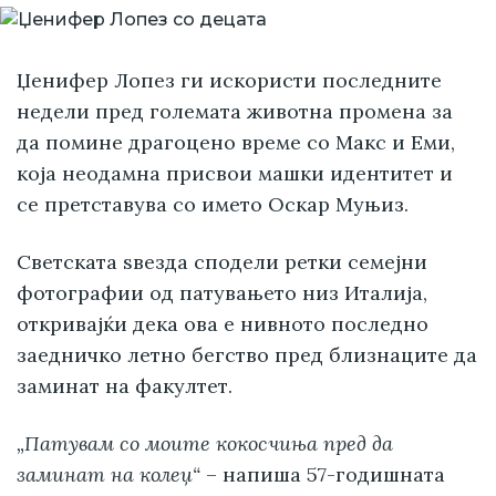
Џенифер Лопез ги искористи последните
недели пред големата животна промена за
да помине драгоцено време со Макс и Еми,
која неодамна присвои машки идентитет и
се претставува со името Оскар Муњиз.
Светската ѕвезда сподели ретки семејни
фотографии од патувањето низ Италија,
откривајќи дека ова е нивното последно
заедничко летно бегство пред близнаците да
заминат на факултет.
„Патувам со моите кокосчиња пред да
заминат на колеџ“
– напиша 57-годишната