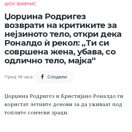
ШОУ-БИЗНИС
Џорџина Родригез
возврати на критиките за
нејзиното тело, откри дека
Роналдо ѝ рекол: „Ти си
совршена жена, убава, со
одлично тело, мајка“
Пред 18 часа
Cподели
Џорџина Родригез и Кристијано Роналдо ги
користат летните денови за да уживаат под
топлите сончеви зраци.