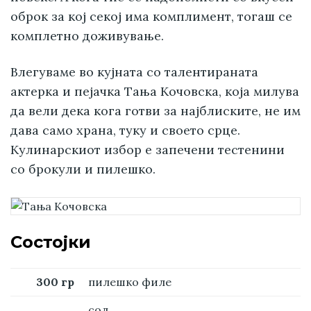
оброк за кој секој има комплимент, тогаш се
комплетно доживување.
Влегуваме во кујната со талентираната
актерка и пејачка Тања Кочовска, која милува
да вели дека кога готви за најблиските, не им
дава само храна, туку и своето срце.
Кулинарскиот избор е запечени тестенини
со брокули и пилешко.
Состојки
300 гр
пилешко филе
сол