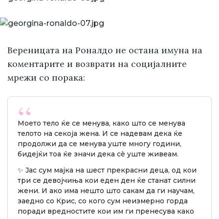
Вереницата на Роналдо не остана имуна на
коментарите и возврати на социјалните
мрежи со порака:
Моето тело ќе се менува, како што се менува
телото на секоја жена. И се надевам дека ќе
продолжи да се менува уште многу години,
бидејќи тоа ќе значи дека сè уште живеам.
✨ Јас сум мајка на шест прекрасни деца, од кои
три се девојчиња кои еден ден ќе станат силни
жени. И ако има нешто што сакам да ги научам,
заедно со Крис, со кого сум неизмерно горда
поради вредностите кои им ги пренесува како