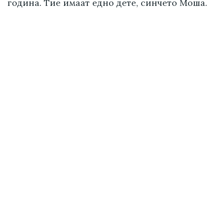
година. Тие имаат едно дете, синчето Моша.