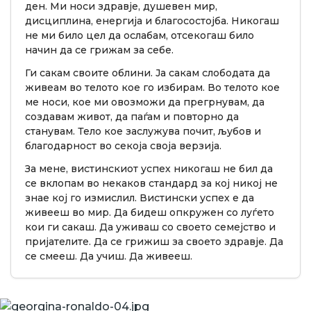
ден. Ми носи здравје, душевен мир,
дисциплина, енергија и благосостојба. Никогаш
не ми било цел да ослабам, отсекогаш било
начин да се грижам за себе.
Ги сакам своите облини. Ја сакам слободата да
живеам во телото кое го избирам. Во телото кое
ме носи, кое ми овозможи да прегрнувам, да
создавам живот, да паѓам и повторно да
станувам. Тело кое заслужува почит, љубов и
благодарност во секоја своја верзија.
За мене, вистинскиот успех никогаш не бил да
се вклопам во некаков стандард за кој никој не
знае кој го измислил. Вистински успех е да
живееш во мир. Да бидеш опкружен со луѓето
кои ги сакаш. Да уживаш со своето семејство и
пријателите. Да се грижиш за своето здравје. Да
се смееш. Да учиш. Да живееш.