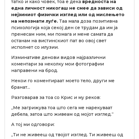
татко и како човек, тоа е дека
вредноста на
една личност никогаш не смее да зависи од
нејзиниот физички изглед или од мислењето
на непознати луѓе.
Таа мала доза позитивна
психологија која секој ден се трудам да им ја
пренесам ним, ми помага и мене самата да
останам на вистинскиот пат во овој свет
исполнет со илузии.
Изминативе денови видов најразлични
коментари за неколку мои фотографии
направени на брод.
Некои го коментираат моето тело, други ме
бранат...
Разговарав за тоа со Крис и му реков:
„Ме загрижува тоа што сега ме нарекуваат
дебела, затоа што живеам од мојот изглед.“
А тој ми одговори:
„Ти не живееш од твојот изглед. Ти живееш од