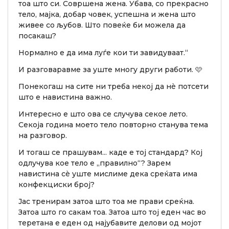
тоа што си. Совршена жена. Убава, со прекрасно
тело, мајка, добар човек, успешна и жена што
живее со љубов. Што повеќе би можела да
посакаш?
Нормално е да има луѓе кои ти завидуваат.“
И разговаравме за уште многу други работи. 🩷
Понекогаш на сите ни треба некој да нè потсети
што е навистина важно.
Интересно е што ова се случува секое лето.
Секоја година моето тело повторно станува тема
на разговор.
И тогаш се прашувам... каде е тој стандард? Кој
одлучува кое тело е „правилно“? Зарем
навистина сè уште мислиме дека среќата има
конфекциски број?
Јас тренирам затоа што тоа ме прави среќна.
Затоа што го сакам тоа. Затоа што тој еден час во
теретана е еден од најубавите делови од мојот