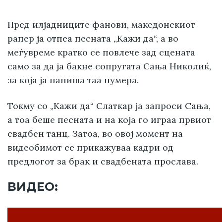
Пред илјадниците фанови, македонскиот
рапер ја отпеа песната „Кажи да“, а во
меѓувреме кратко се повлече зад сцената
само за да ја бакне сопругата Сања Николиќ,
за која ја напиша таа нумера.
Токму со „Кажи да“ Слаткар ја запроси Сања,
а тоа беше песната и на која го играа првиот
свадбен танц. Затоа, во овој момент на
видеобимот се прикажуваа кадри од
предлогот за брак и свадбената прослава.
ВИДЕО: