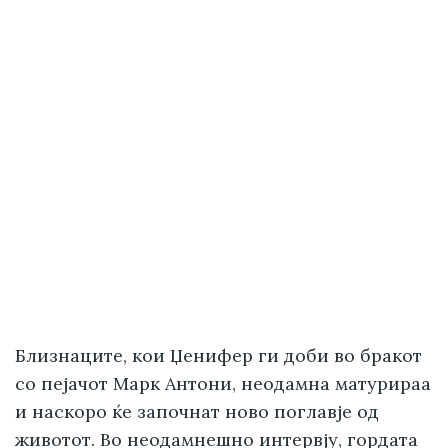
Близнаците, кои Џенифер ги доби во бракот
со пејачот Марк Антони, неодамна матурираа
и наскоро ќе започнат ново поглавје од
животот. Во неодамнешно интервју, гордата