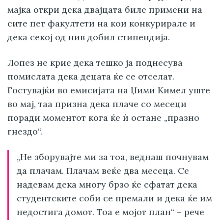
мајка откри дека двајцата биле примени на
сите пет факултети на кои конкурирале и
дека секој од нив добил стипендија.
Лопез не крие дека тешко ја поднесува
помислата дека децата ќе се отселат.
Гостувајќи во емисијата на Џими Кимел уште
во мај, таа призна дека плаче со месеци
поради моментот кога ќе ѝ остане „празно
гнездо“.
„Не зборувајте ми за тоа, веднаш почнувам
да плачам. Плачам веќе два месеца. Се
надевам дека многу брзо ќе сфатат дека
студентските соби се премали и дека ќе им
недостига домот. Тоа е мојот план“ – рече