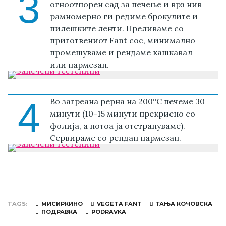
3
огноотпорен сад за печење и врз нив
рамномерно ги редиме брокулите и
пилешките ленти. Преливаме со
приготвениот Fant сос, минимално
промешуваме и рендаме кашкавал
или пармезан.
4
Во загреана рерна на 200°C печеме 30
минути (10-15 минути прекриено со
фолија, а потоа ја отстрануваме).
Сервираме со рендан пармезан.
TAGS
МИСИРКИНО
VEGETA FANT
ТАЊА КОЧОВСКА
ПОДРАВКА
PODRAVKA