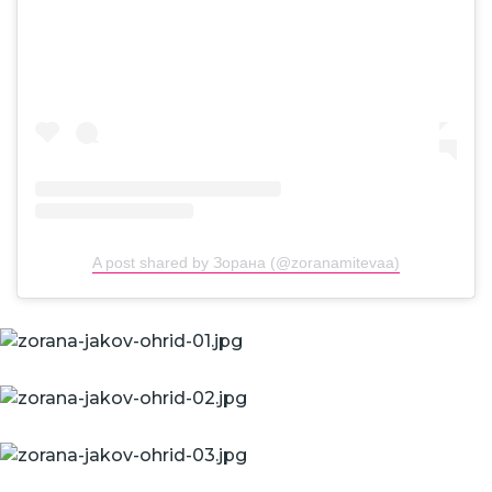
A post shared by Зорана (@zoranamitevaa)