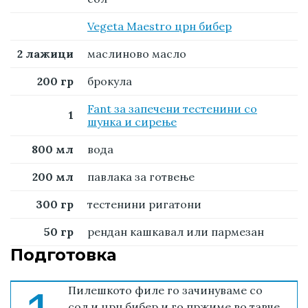
Vegeta Maestro црн бибер
2 лажици
маслиново масло
200 гр
брокула
Fant за запечени тестенини со
1
шунка и сирење
800 мл
вода
200 мл
павлака за готвење
300 гр
тестенини ригатони
50 гр
рендан кашкавал или пармезан
Подготовка
Пилешкото филе го зачинуваме со
сол и црн бибер и го пржиме во тавче