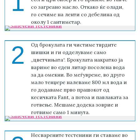
1
со загреано масло. Откако ќе олади,
го сечиме на ленти со дебелина од
околу 1 сантиметар.
2
Од брокулата ги чистиме тврдите
шишки и ги одделуваме само
„цветчињата“. Брокулата накратко ја
вариме во еден литар посолена вода
за да омекни. Во меѓувреме, во друго
мало тенџере налеваме 800 мл вода и
го додаваме прво прашокот од
кесичката Fant, а потоа и павлаката за
готвење. Мешаме додека зоврие и
готвиме само 1 минута.
Несварените тестенини ги ставаме во