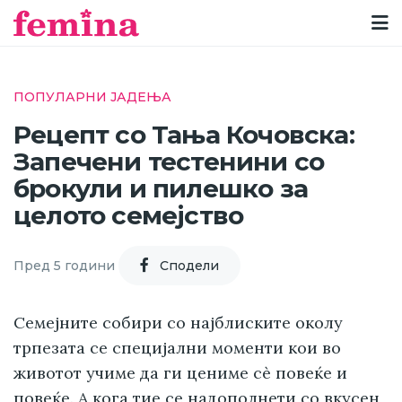
ПОПУЛАРНИ ЈАДЕЊА
Рецепт со Тања Кочовска:
Запечени тестенини со
брокули и пилешко за
целото семејство
Пред 5 години
Cподели
Семејните собири со најблиските околу
трпезата се специјални моменти кои во
животот учиме да ги цениме сè повеќе и
повеќе. А кога тие се надополнети со вкусен