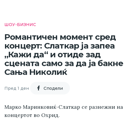
ШОУ-БИЗНИС
Романтичен момент сред
концерт: Слаткар ја запеа
„Кажи да“ и отиде зад
сцената само за да ја бакне
Сања Николиќ
Пред 1 ден
Cподели
Марко Маринковиќ-Слаткар се разнежни на
концертот во Охрид.