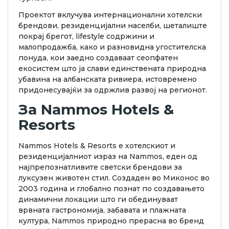
Проектот вклучува интернационални хотелски
брендови, резиденцијални населби, шеталиште
покрај брегот, lifestyle содржини и
малопродажба, како и разновидна угостителска
понуда, кои заедно создаваат сеопфатен
екосистем што ја слави единствената природна
убавина на aлбанската ривиера, истовремено
придонесувајќи за одржлив развој на регионот.
За Nammos Hotels &
Resorts
Nammos Hotels & Resorts е хотелскиот и
резиденцијалниот израз на Nammos, еден од
најпрепознатливите светски брендови за
луксузен животен стил. Создаден во Миконос во
2003 година и глобално познат по создавањето
динамични локации што ги обединуваат
врвната гастрономија, забавата и плажната
култура, Nammos природно прерасна во бренд