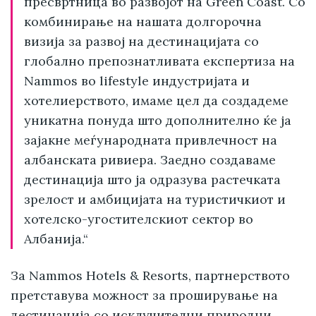
пресвртница во развојот на Green Coast. Со
комбинирање на нашата долгорочна
визија за развој на дестинацијата со
глобално препознатливата експертиза на
Nammos во lifestyle индустријата и
хотелиерството, имаме цел да создадеме
уникатна понуда што дополнително ќе ја
зајакне меѓународната привлечност на
албанската ривиера. Заедно создаваме
дестинација што ја одразува растечката
зрелост и амбицијата на туристичкиот и
хотелско-угостителскиот сектор во
Албанија.“
За Nammos Hotels & Resorts, партнерството
претставува можност за проширување на
дестинација со исклучителни природни