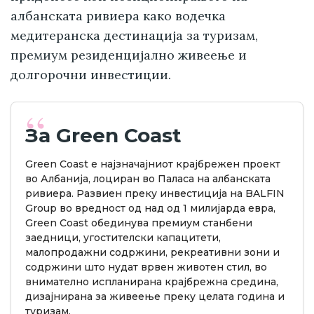
албанската ривиера како водечка
медитеранска дестинација за туризам,
премиум резиденцијално живеење и
долгорочни инвестиции.
За Green Coast
Green Coast е најзначајниот крајбрежен проект
во Албанија, лоциран во Паласа на албанската
ривиера. Развиен преку инвестиција на BALFIN
Group во вредност од над од 1 милијарда евра,
Green Coast обединува премиум станбени
заедници, угостителски капацитети,
малопродажни содржини, рекреативни зони и
содржини што нудат врвен животен стил, во
внимателно испланирана крајбрежна средина,
дизајнирана за живеење преку целата година и
туризам.