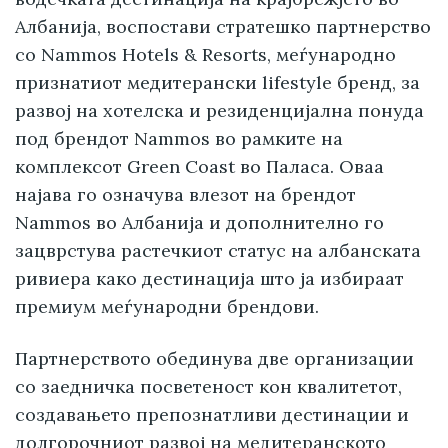
Албанија, воспостави стратешко партнерство
со Nammos Hotels & Resorts, меѓународно
признатиот медитерански lifestyle бренд, за
развој на хотелска и резиденцијална понуда
под брендот Nammos во рамките на
комплексот Green Coast во Паласа. Оваа
најава го означува влезот на брендот
Nammos во Албанија и дополнително го
зацврстува растечкиот статус на албанската
ривиера како дестинација што ја избираат
премиум меѓународни брендови.
Партнерството обединува две организации
со заедничка посветеност кон квалитетот,
создавањето препознатливи дестинации и
долгорочниот развој на медитеранското