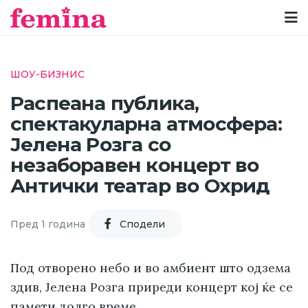
ШОУ-БИЗНИС
Распеана публика,
спектакуларна атмосфера:
Јелена Розга со
незаборавен концерт во
Антички театар во Охрид
Пред 1 година
Cподели
Под отворено небо и во амбиент што одзема
здив, Јелена Розга приреди концерт кој ќе се
памети долго време.