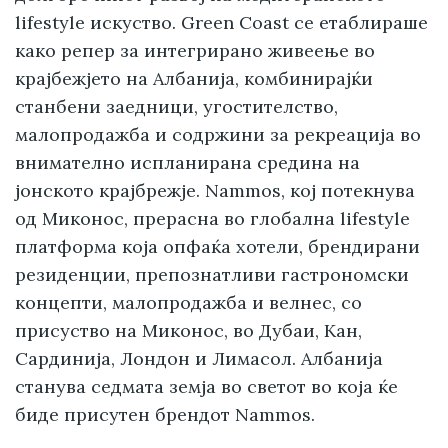
lifestyle искуство. Green Coast се етаблираше
како репер за интегрирано живеење во
крајбежјето на Албанија, комбинирајќи
станбени заедници, угостителство,
малопродажба и содржини за рекреација во
внимателно испланирана средина на
јонското крајбрежје. Nammos, кој потекнува
од Миконос, прерасна во глобална lifestyle
платформа која опфаќа хотели, брендирани
резиденции, препознатливи гастрономски
концепти, малопродажба и велнес, со
присуство на Миконос, во Дубаи, Кан,
Сардинија, Лондон и Лимасол. Албанија
станува седмата земја во светот во која ќе
биде присутен брендот Nammos.