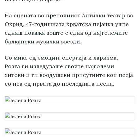
На сцената во преполниот Антички театар во
Охрид, 47-годишната хрватска пејачка уште
еднаш покажа зошто е една од најголемите
балкански музички ѕвезди.
Со микс од емоции, енергија и харизма,
Розга ги изведуваше своите најголеми
хитови и ги воодушеви присутните кои пееја
со неа од првата до последната песна.