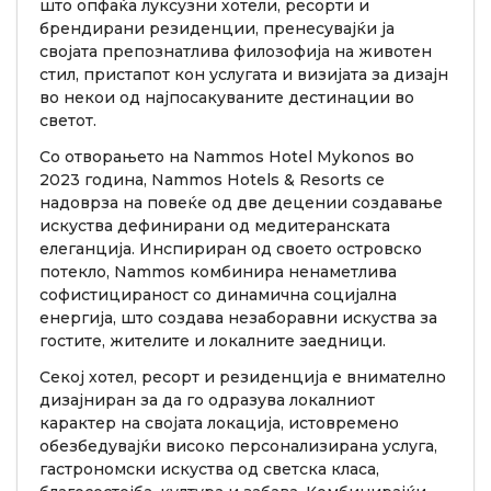
што опфаќа луксузни хотели, ресорти и
брендирани резиденции, пренесувајќи ја
својата препознатлива филозофија на животен
стил, пристапот кон услугата и визијата за дизајн
во некои од најпосакуваните дестинации во
светот.
Со отворањето на Nammos Hotel Mykonos во
2023 година, Nammos Hotels & Resorts се
надоврза на повеќе од две децении создавање
искуства дефинирани од медитеранската
елеганција. Инспириран од своето островско
потекло, Nammos комбинира ненаметлива
софистицираност со динамична социјална
енергија, што создава незаборавни искуства за
гостите, жителите и локалните заедници.
Секој хотел, ресорт и резиденција е внимателно
дизајниран за да го одразува локалниот
карактер на својата локација, истовремено
обезбедувајќи високо персонализирана услуга,
гастрономски искуства од светска класа,