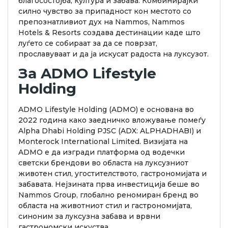
благосостојба, култура и забава. Комбинирајќи
силно чувство за припадност кон местото со
препознатливиот дух на Nammos, Nammos
Hotels & Resorts создава дестинации каде што
луѓето се собираат за да се поврзат,
прославуваат и да ја искусат радоста на луксузот.
За ADMO Lifestyle
Holding
ADMO Lifestyle Holding (ADMO) е основана во
2022 година како заедничко вложување помеѓу
Alpha Dhabi Holding PJSC (ADX: ALPHADHABI) и
Monterock International Limited. Визијата на
ADMO е да изгради платформа од водечки
светски брендови во областа на луксузниот
животен стил, угостителството, гастрономијата и
забавата. Нејзината прва инвестиција беше во
Nammos Group, глобално реномиран бренд во
областа на животниот стил и гастрономијата,
синоним за луксузна забава и врвни
гастрономски искуства.