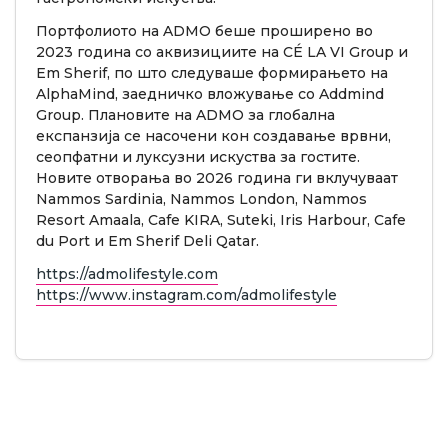
Портфолиото на ADMO беше проширено во
2023 година со аквизициите на CÉ LA VI Group и
Em Sherif, по што следуваше формирањето на
AlphaMind, заедничко вложување со Addmind
Group. Плановите на ADMO за глобална
експанзија се насочени кон создавање врвни,
сеопфатни и луксузни искуства за гостите.
Новите отворања во 2026 година ги вклучуваат
Nammos Sardinia, Nammos London, Nammos
Resort Amaala, Cafe KIRA, Suteki, Iris Harbour, Cafe
du Port и Em Sherif Deli Qatar.
https://admolifestyle.com
https://www.instagram.com/admolifestyle