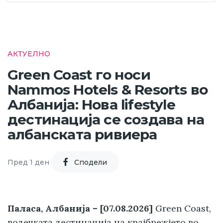
АКТУЕЛНО
Green Coast го носи
Nammos Hotels & Resorts во
Албанија: Нова lifestyle
дестинација се создава на
албанската ривиера
Пред 1 ден
Cподели
Паласа, Албанија – [07.08.2026]
Green Coast,
водечката дестинација на крајбрежјето во