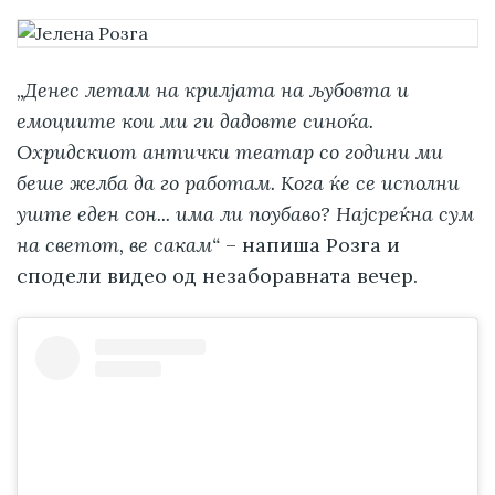
„Денес летам на крилјата на љубовта и
емоциите кои ми ги дадовте синоќа.
Охридскиот антички театар со години ми
беше желба да го работам. Кога ќе се исполни
уште еден сон... има ли поубаво? Најсреќна сум
на светот, ве сакам“
– напиша Розга и
сподели видео од незаборавната вечер.