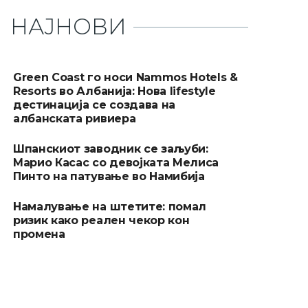
НАЈНОВИ
Green Coast го носи Nammos Hotels &
Resorts во Албанија: Нова lifestyle
дестинација се создава на
албанската ривиера
Шпанскиот заводник се заљуби:
Марио Касас со девојката Мелиса
Пинто на патување во Намибија
Намалување на штетите: помал
ризик како реален чекор кон
промена