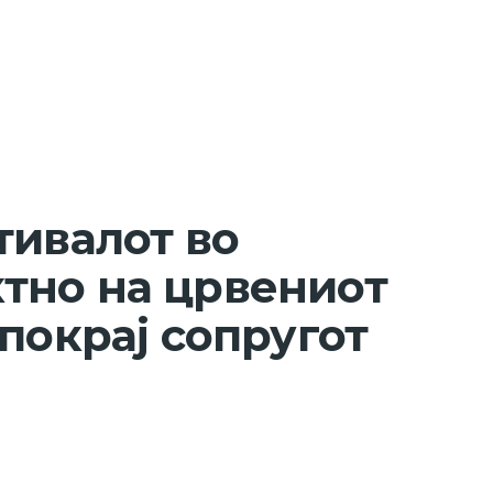
тивалот во
тно на црвениот
покрај сопругот