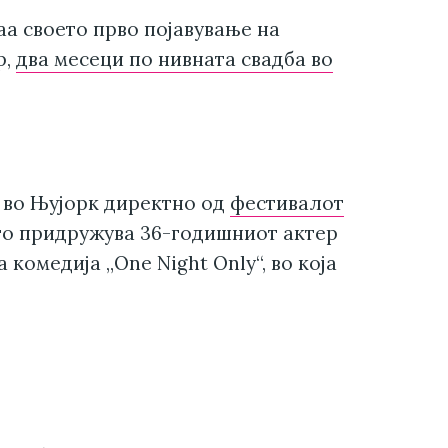
аа своето прво појавување на
р,
два месеци по нивната свадба во
 во Њујорк директно од
фестивалот
го придружува 36-годишниот актер
комедија „One Night Only“, во која