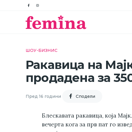
ШОУ-БИЗНИС
Ракавица на Мај
продадена за 35
Пред 16 години
Cподели
Блескавата ракавица, која Мајк
вечерта кога за прв пат го изве