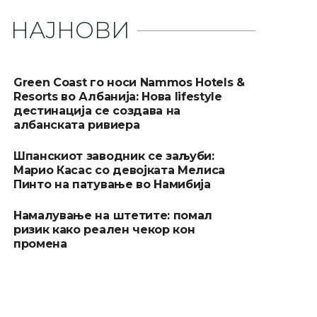
НАЈНОВИ
Green Coast го носи Nammos Hotels &
Resorts во Албанија: Нова lifestyle
дестинација се создава на
албанската ривиера
Шпанскиот заводник се заљуби:
Марио Касас со девојката Мелиса
Пинто на патување во Намибија
Намалување на штетите: помал
ризик како реален чекор кон
промена