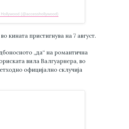
s Hollywood (@accesshollywood)
во кината пристигнува на 7 август.
удбоносното „да“ на романтична
ториската вила Валгуарнера, во
ретходно официјално склучија