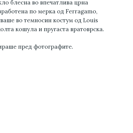
кло блесна во впечатлива црна
зработена по мерка од Ferragamo,
уваше во темносин костум од Louis
олта кошула и пругаста вратоврска.
ираше пред фотографите.