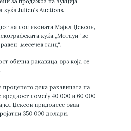
ени за продажба на аукција
куќа Julien's Auctions.
џот на поп иконата Мајкл Џексон,
искографската куќа „Мотаун“ во
оравен „месечев танц“.
т обична ракавица, врз која се
.
е проценето дека ракавицата на
е вредност помеѓу 40 000 и 60 000
ајкл Џексон придонесе оваа
ројатни 350 000 долари.