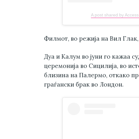
A post shared by Acces
Филмот, во режија на Вил Глак, 
Дуа и Калум во јуни го кажаа с
церемонија во Сицилија, во ис
близина на Палермо, откако п
граѓански брак во Лондон.