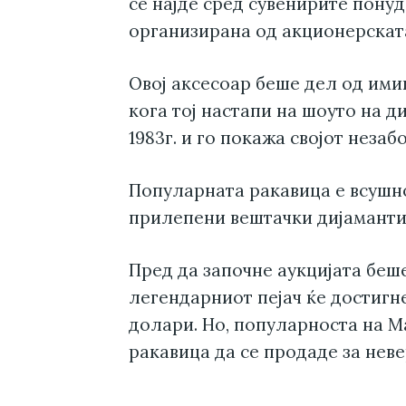
се најде сред сувенирите понуд
организирана од акционерската 
Овој аксесоар беше дел од ими
кога тој настапи на шоуто на д
1983г. и го покажа својот незаб
Популарната ракавица е всушнос
прилепени вештачки дијаманти
Пред да започне аукцијата беш
легендарниот пејач ќе достигн
долари. Но, популарноста на М
ракавица да се продаде за неве