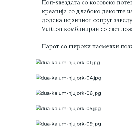
Поп-ѕвездата со косовско поте
креација со длабоко деколте и
додека нејзиниот сопруг завед
Vuitton комбиниран со светлож
Парот со широки насмевки поз