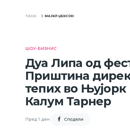
TAGS
МАЈКЛ ЏЕКСОН
ШОУ-БИЗНИС
Дуа Липа од фес
Приштина дирек
тепих во Њујорк 
Калум Тарнер
Пред 1 ден
Cподели