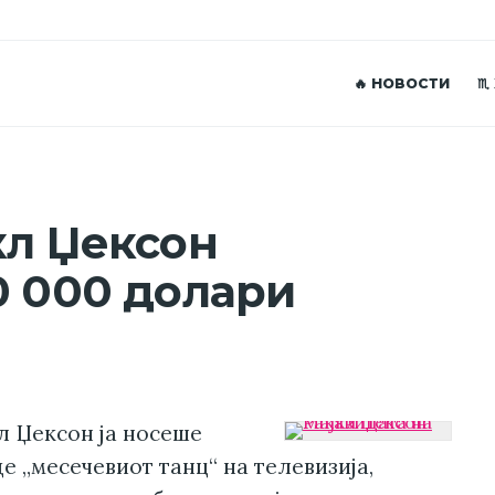
🔥 НОВОСТИ
♏
кл Џексон
0 000 долари
л Џексон ја носеше
де „месечевиот танц“ на телевизија,