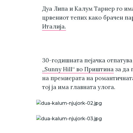
Дуа Липа и Калум Тарнер го им
црвениот тепих како брачен па
Италија.
30-годишната пејачка отпатува
„Sunny Hill“ во Приштина
за да 
на премиерата на романтичната 
тој ја има главната улога.