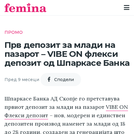
ПРОМО
Прв депозит за млади на
пазарот – VIBE ON флекси
депозит од Шпаркасе Банка
Пред 9 месеци
Cподели
Шпаркасе Банка АД Скопје го претставува
првиот депозит за млади на пазарот
VIBE ON
Флекси депозит
– нов, модерен и единствен
депозитен производ наменет за млади од 18
до 28 години, создаден за генерацијата што