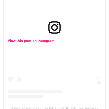
View this post on Instagram
A post shared by Ljupka MITROVA 🫀 (@ljupka_mitrova)