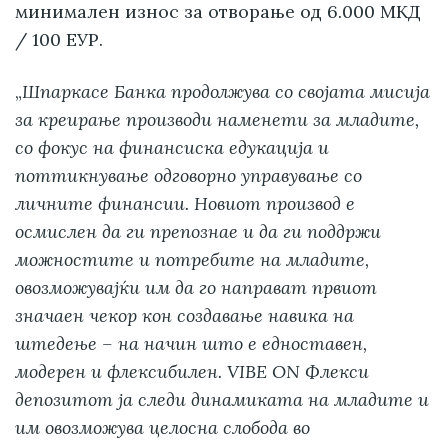
минимален износ за отворање од 6.000 МКД
/ 100 ЕУР.
„
Шпаркасе Банка продолжува со својата мисија
за креирање производи наменети за младите,
со фокус на финансиска едукација и
поттикнување одговорно управување со
личните финансии. Новиот производ е
осмислен да ги препознае и да ги поддржи
можностите и потребите на младите,
овозможувајќи им да го направат првиот
значаен чекор кон создавање навика на
штедење – на начин што е едноставен,
модерен и флексибилен. VIBE ON Флекси
депозитот ја следи динамиката на младите и
им овозможува целосна слобода во