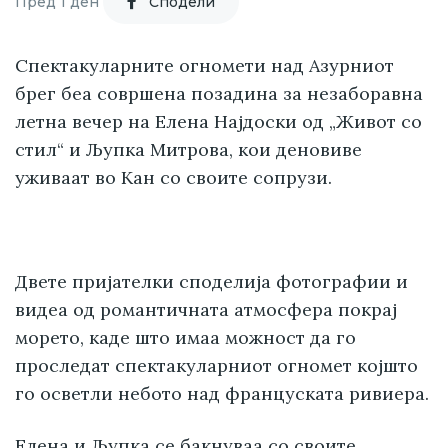
Пред 1 ден
Cподели
Спектакуларните огномети над Азурниот
брег беа совршена позадина за незаборавна
летна вечер на Елена Најдоски од „Живот со
стил“ и Љупка Митрова, кои деновиве
уживаат во Кан со своите сопрузи.
Двете пријателки споделија фотографии и
видеа од романтичната атмосфера покрај
морето, каде што имаа можност да го
проследат спектакуларниот огномет којшто
го осветли небото над француската ривиера.
Елена и Љупка се бакнуваа со своите