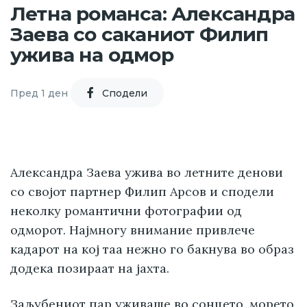
Летна романса: Александра
Заева со саканиот Филип
ужива на одмор
Пред 1 ден
Cподели
Александра Заева ужива во летните денови
со својот партнер Филип Арсов и сподели
неколку романтични фотографии од
одморот. Најмногу внимание привлече
кадарот на кој таа нежно го бакнува во образ
додека позираат на јахта.
Заљубениот пар уживаше во сонцето, морето