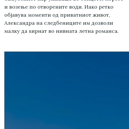
и возење по отворените води. Иако ретко
објавува моменти од приватниот живот,
Александра на следбениците им дозволи
малку да ѕирнат во нивната летна романса.