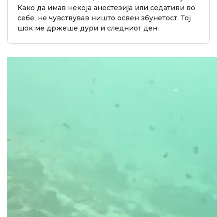
Како да имав некоја анестезија или седативи во
себе, не чувствував ништо освен збунетост. Тој
шок ме држеше дури и следниот ден.