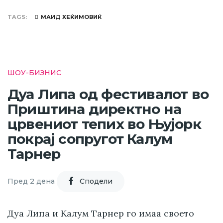
TAGS
МАИД ХЕЌИМОВИЌ
ШОУ-БИЗНИС
Дуа Липа од фестивалот во
Приштина директно на
црвениот тепих во Њујорк
покрај сопругот Калум
Тарнер
Пред 2 дена
Cподели
Дуа Липа и Калум Тарнер го имаа своето