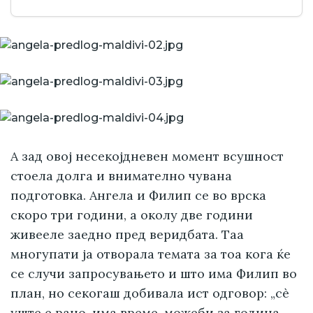
А зад овој несекојдневен момент всушност
стоела долга и внимателно чувана
подготовка. Ангела и Филип се во врска
скоро три години, а околу две години
живееле заедно пред веридбата. Таа
многупати ја отворала темата за тоа кога ќе
се случи запросувањето и што има Филип во
план, но секогаш добивала ист одговор: „сè
уште е рано, има време, можеби за година-