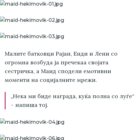
Малите батковци Рајан, Енди и Лени со
огромна возбуда ја пречекаа својата
сестричка, а Маид сподели емотивни
моменти на социјалните мрежи.
„Нека ми биде награда, куќа полна со луѓе“
– напиша тој.