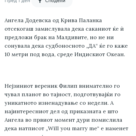
Пред 1 ден
Cподели
Ангела Додевска од Крива Паланка
отсекогаш замислувала дека саканиот ќе ѝ
предложи брак на Малдивите, но не ни
сонувала дека судбоносното „ДА“ ќе го каже
10 метри под вода, среде Индискиот Океан.
Нејзиниот вереник Филип внимателно го
чувал планот во тајност, подготвувајќи го
уникатното изненадување со недели. А
најинтересниот дел од приказната е што
Ангела во првиот момент дури помислила
дека натписот „Will you marry me“ е наменет