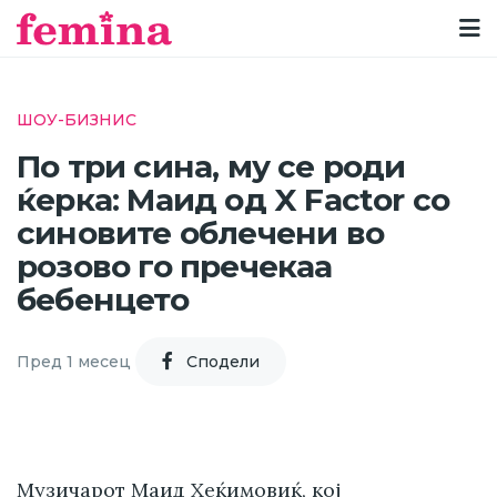
ШОУ-БИЗНИС
По три сина, му се роди
ќерка: Маид од X Factor со
синовите облечени во
розово го пречекаа
бебенцето
Пред 1 месец
Cподели
Музичарот Маид Хеќимовиќ, кој