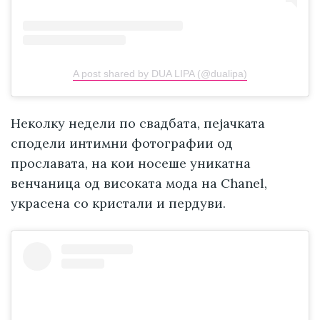
A post shared by DUA LIPA (@dualipa)
Неколку недели по свадбата, пејачката
сподели интимни фотографии од
прославата, на кои носеше уникатна
венчаница од високата мода на Chanel,
украсена со кристали и пердуви.