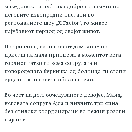
македонската публика добро го памети по
неговите извонредни настапи во
регионалното шоу „X Factor“, го живее
најубавиот период од својот живот.
По три сина, во неговиот дом конечно
пристигна мала принцеза, а моментот кога
гордиот татко ги зема сопругата и
новородената ќеркичка од болница ги стопи
срцата на неговите обожаватели.
Во чест на долгоочекуваното девојче, Маид,
неговата сопруга Ајла и нивните три сина
беа стилски координирани во нежни розови
нијанси.