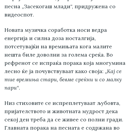
песна „Засекогаш млади“, придружена со
видеоспот.
Новата музичка соработка носи ведра
енергија и силна доза носталгија,
потсетувајќи на времињата кога малите
нешта биле доволни за голема среќа. Во
рефренот се испраќа порака која многумина
лесно ќе ја почувствуваат како своја:
„Кај се
тие времиња стари, бевме среќни и со малку
пари“
.
Низ стиховите се испреплетуваат љубовта,
пријателството и животната мудрост дека
секој ден треба да се живее со полни гради.
Главната порака на песната е содржана во