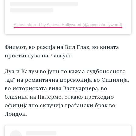
A post shared by Access Hollywood (@accesshollywood)
Филмот, во режија на Вил Глак, во кината
пристигнува на 7 август.
Дуа и Калум во јуни го кажаа судбоносното
„да“ на романтична церемонија во Сицилија,
во историската вила Валгуарнера, во
близина на Палермо, откако претходно
официјално склучија граѓански брак во
Лондон.