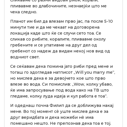
пливавме во длабочините, незнаејќи што ме
чека следно.
Планот им бил да влезам прво јас, па после 5-10
минути тие и да ме чекаат на договорена
локација каде што ќе се случи сето тоа. Се
сликав со рибите, коралите, пливавме околу
гребените и се упативме на друг дел од
гребенот со надеж да видам некој нов вид од
водниот свет.
Се сеќавам дека помина јато риби пред мене и
тогаш го здогледав натписот „Will you marry me“,
но мислев дека е за девојчето кое што прво
влезе во вода. Си помислив: „Wow, колку убаво,
ќе има запросување под вода како на ТВ што
гледаме, колку луда идеја и кул работа е тоа“.
И одеднаш почна Филип да се доближува накај
мене. Во тој момент сè уште мислев дека е за
друг веридбата и дека можеби нè има
помешано нешто. Не препознав дека тоа е тој.