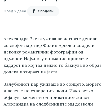
Пред 2 дена
Cподели
Александра Заева ужива во летните денови
со својот партнер Филип Арсов и сподели
неколку романтични фотографии од
одморот. Најмногу внимание привлече
кадарот на кој таа нежно го бакнува во образ
додека позираат на јахта.
Заљубениот пар уживаше во сонцето, морето
и возење по отворените води. Иако ретко
објавува моменти од приватниот живот,
Александра на следбениците им дозволи