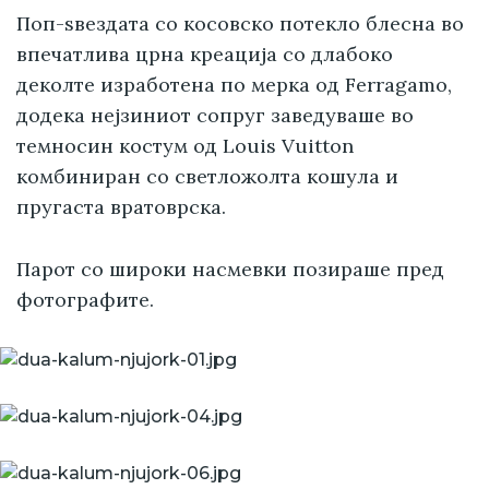
Поп-ѕвездата со косовско потекло блесна во
впечатлива црна креација со длабоко
деколте изработена по мерка од Ferragamo,
додека нејзиниот сопруг заведуваше во
темносин костум од Louis Vuitton
комбиниран со светложолта кошула и
пругаста вратоврска.
Парот со широки насмевки позираше пред
фотографите.