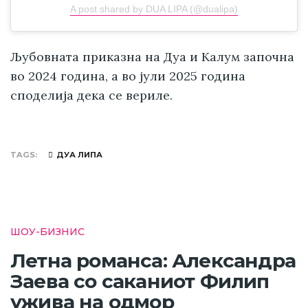
A post shared by DUA LIPA (@dualipa)
Љубовната приказна на Дуа и Калум започна
во 2024 година, а во јули 2025 година
споделија дека се вериле.
TAGS
ДУА ЛИПА
ШОУ-БИЗНИС
Летна романса: Александра
Заева со саканиот Филип
ужива на одмор