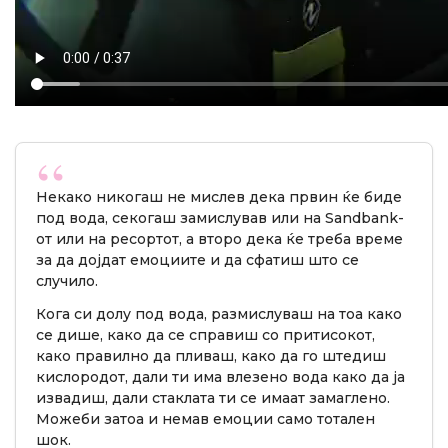
Некако никогаш не мислев дека првин ќе биде
под вода, секогаш замислував или на Sandbank-
от или на ресортот, а второ дека ќе треба време
за да дојдат емоциите и да сфатиш што се
случило.
Кога си долу под вода, размислуваш на тоа како
се дише, како да се справиш со притисокот,
како правилно да пливаш, како да го штедиш
кислородот, дали ти има влезено вода како да ја
извадиш, дали стаклата ти се имаат замаглено.
Можеби затоа и немав емоции само тотален
шок.