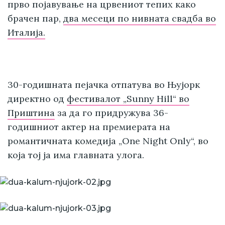
прво појавување на црвениот тепих како
брачен пар,
два месеци по нивната свадба во
Италија.
30-годишната пејачка отпатува во Њујорк
директно од
фестивалот „Sunny Hill“ во
Приштина
за да го придружува 36-
годишниот актер на премиерата на
романтичната комедија „One Night Only“, во
која тој ја има главната улога.