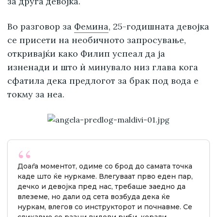
за друга девојка.
Во разговор за
Фемина
, 25-годишната девојка
се присети на необичното запросување,
откривајќи како Филип успеал да ја
изненади и што ѝ минувало низ глава кога
сфатила дека предлогот за брак под вода е
токму за неа.
Доаѓа моментот, одиме со брод до самата точка
каде што ќе нуркаме. Влегуваат прво еден пар,
дечко и девојка пред нас, требаше заедно да
влеземе, но дали од сета возбуда дека ќе
нуркам, влегов со инструкторот и почнавме. Се
сликавме со разни видови риби, корали,