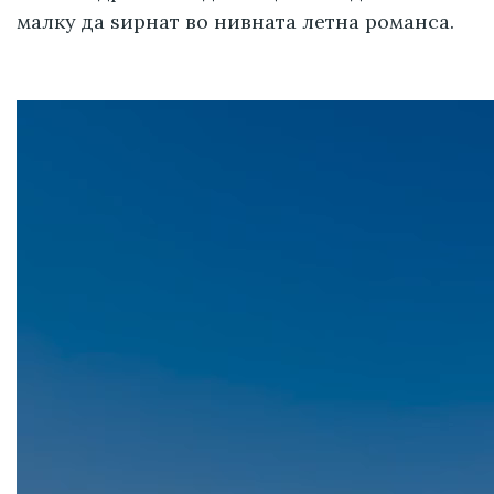
малку да ѕирнат во нивната летна романса.