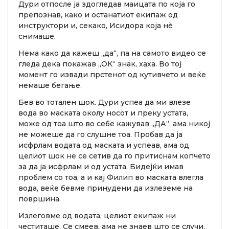
Дури отпосле ја здогледав маицата по која го
препознав, како и останатиот екипаж од
инструктори и, секако, Исидора која нè
снимаше.
Нема како да кажеш „да“, па на самото видео се
гледа дека покажав „ОК“ знак, хаха. Во тој
момент го извади прстенот од кутивчето и веќе
немаше бегање.
Бев во тотален шок. Дури успеа да ми влезе
вода во маската околу носот и преку устата,
може од тоа што во себе кажував „ДА“, ама никој
не можеше да го слушне тоа. Пробав да ја
исфрлам водата од маската и успеав, ама од
целиот шок не се сетив да го притиснам копчето
за да ја исфрлам и од устата. Бидејќи имав
проблем со тоа, а и кај Филип во маската влегла
вода, веќе бевме принудени да излеземе на
површина.
Излеговме од водата, целиот екипаж ни
честиташе. Се смеев, ама не знаев што се случи.