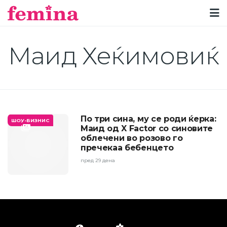
Маид Хеќимовиќ
По три сина, му се роди ќерка:
ШОУ-БИЗНИС
Маид од X Factor со синовите
облечени во розово го
пречекаа бебенцето
пред 29 дена