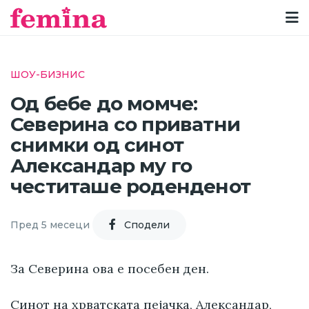
ШОУ-БИЗНИС
Од бебе до момче:
Северина со приватни
снимки од синот
Александар му го
честиташе роденденот
Пред 5 месеци
Cподели
За Северина ова е посебен ден.
Синот на хрватската пејачка, Александар,