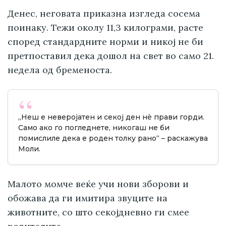
Денес, неговата приказна изгледа сосема
поинаку. Тежи околу 11,3 килограми, расте
според стандардните норми и никој не би
претпоставил дека дошол на свет во само 21.
недела од бременоста.
„Неш е неверојатен и секој ден нè прави горди.
Само ако го погледнете, никогаш не би
помислиле дека е роден толку рано“ – раскажува
Моли.
Малото момче веќе учи нови зборови и
обожава да ги имитира звуците на
животните, со што секојдневно ги смее