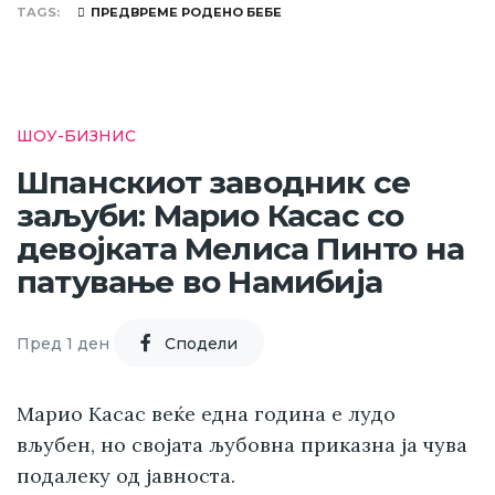
TAGS
ПРЕДВРЕМЕ РОДЕНО БЕБЕ
ШОУ-БИЗНИС
Шпанскиот заводник се
заљуби: Марио Касас со
девојката Мелиса Пинто на
патување во Намибија
Пред 1 ден
Cподели
Марио Касас веќе една година е лудо
вљубен, но својата љубовна приказна ја чува
подалеку од јавноста.