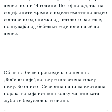
денес полни 14 години. По тој повод, таа на
социјалните мрежи сподели емотивно видео
составено од снимки од неговото растење,
почнувајќи од бебешките денови па сè до
денес.
Објавата беше проследена со песната
„Rođeno moje“, која му е посветена токму
нему. Во описот Северина напиша емотивна
порака во која истакна колку мајчинската
љубов е безусловна и силна.