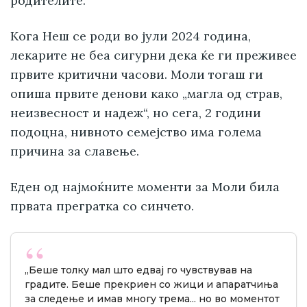
родителите.
Кога Неш се роди во јули 2024 година,
лекарите не беа сигурни дека ќе ги преживее
првите критични часови. Моли тогаш ги
опиша првите денови како „магла од страв,
неизвесност и надеж“, но сега, 2 години
подоцна, нивното семејство има голема
причина за славење.
Еден од најмоќните моменти за Моли била
првата прегратка со синчето.
„Беше толку мал што едвај го чувствував на
градите. Беше прекриен со жици и апаратчиња
за следење и имав многу трема... но во моментот