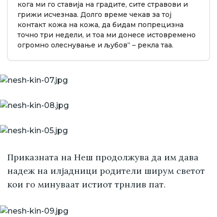
кога ми го ставија на градите, сите стравови и
грижи исчезнаа. Долго време чекав за тој
контакт кожа на кожа, да бидам попрецизна
точно три недели, и тоа ми донесе истовремено
огромно олеснување и љубов“ – рекла таа.
Приказната на Неш продолжува да им дава
надеж на илјадници родители ширум светот
кои го минуваат истиот трнлив пат.