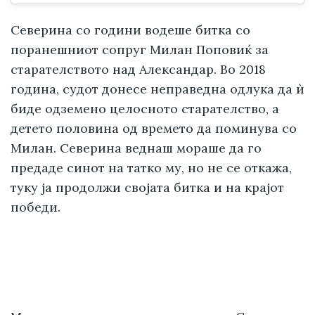
Северина со години водеше битка со
поранешниот сопруг Милан Поповиќ за
старателството над Александар. Во 2018
година, судот донесе неправедна одлука да ѝ
биде одземено целосното старателство, а
детето половина од времето да поминува со
Милан. Северина веднаш мораше да го
предаде синот на татко му, но не се откажа,
туку ја продолжи својата битка и на крајот
победи.