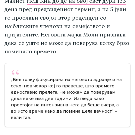
Малиот
Неш Кин дојде на овој свет дури 133
дена пред предвидениот термин
, а на 5 јули
го прослави својот втор роденден со
најблиските членови на семејството и
пријателите. Неговата мајка Моли признава
дека сè уште не може да поверува колку брзо
поминало времето.
„Бев толку фокусирана на неговото здравје и на
секој нов чекор кој го правеше, што времето
едноставно прелета. Не можам да поверувам
дека веќе има две години. Изгледа како
престојот на интензивна нега да беше вчера, а
во исто време како да помина цела вечност“ –
вели таа.