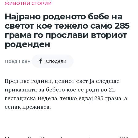
ЖИВОТНИ СТОРИИ
Најрано роденото бебе на
светот кое тежело само 285
грама го прослави вториот
роденден
Пред 1 ден
Cподели
Пред две години, целиот свет ја следеше
приказната за бебето кое се роди во 21.
гестациска недела, тешко едвај 285 грама, а
сепак преживеа.