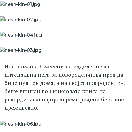
Неш помина 6 месеци на одделение за
интензивна нега за новороденчиња пред да
биде пуштен дома, а на својот прв роденден,
беше впишан во Гинисовата книга на
рекорди како најпредвреме родено бебе кое
преживеало.