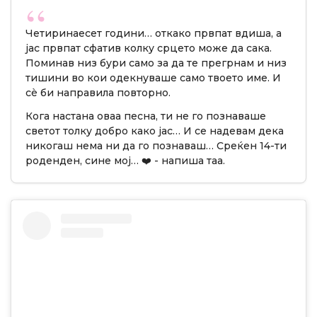
Четиринаесет години… откако првпат вдиша, а
јас првпат сфатив колку срцето може да сака.
Поминав низ бури само за да те прегрнам и низ
тишини во кои одекнуваше само твоето име. И
сè би направила повторно.
Кога настана оваа песна, ти не го познаваше
светот толку добро како јас… И се надевам дека
никогаш нема ни да го познаваш… Среќен 14-ти
роденден, сине мој… ❤️ - напиша таа.