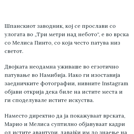
Шпанскиот заводник, кој се прослави со
улогата во „Три метри над небото“, е во врска
со Мелиса Пинто, со која често патува низ
светот.
Двојката неодамна уживаше во егзотично
патување во Намибија. Иако ги изоставија
заедничките фотографии, нивните Instagram
објави открија дека биле на истите места и
ги споделувале истите искуства.
Наместо директно да ја покажуваат врската,
Марио и Мелиса суптилно објавуваат кадри
од истите авантури, давајќи им до знаење на