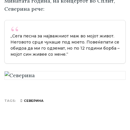
Минатата година, на концертот во Сплит,
Северина рече:
„Сега песна за најважниот маж во мојот живот.
Неговото срце чукаше под моето. Повеќепати се
обидоа да ми го одземат, но по 12 години борба –
мојот син живее со мене.“
TAGS
СЕВЕРИНА