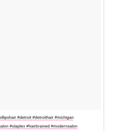
aphillipshair #detroit #detroithair #michigan
salon #olaplex #hairbrained #modernsalon