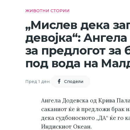
ЖИВОТНИ СТОРИИ
„Мислев дека за
девојка“: Ангела
за предлогот за 
под вода на Мал
Пред 1 ден
Cподели
Ангела Додевска од Крива Пал
саканиот ќе ѝ предложи брак н
дека судбоносното „ДА“ ќе го к
Индискиот Океан.