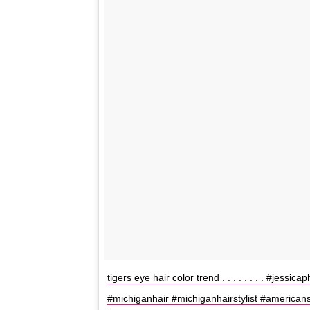
tigers eye hair color trend . . . . . . . . #jessic
#michiganhair #michiganhairstylist #american