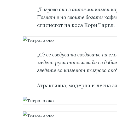
„Тигрово око е антички камен ко
Познат е по своите богати кафеа
стилистот на коса Кори Тартл.
„Сè се сведува на создавање на сл
медено руси тонови за да се доби
гледате во каменот тигрово око
Атрактивна, модерна и лесна за