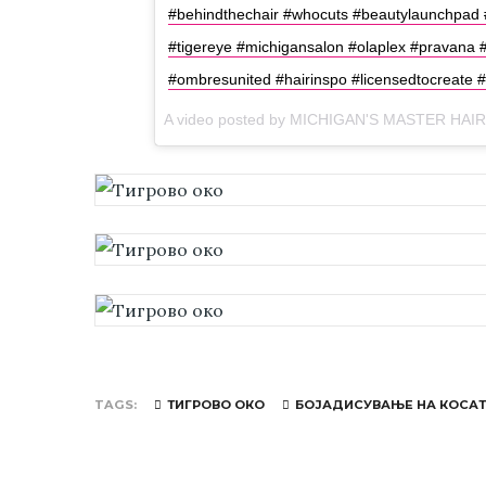
#behindthechair #whocuts #beautylaunchpad #h
#tigereye #michigansalon #olaplex #pravana
#ombresunited #hairinspo #licensedtocreate #i
A video posted by MICHIGAN'S MASTER HAIRST
TAGS
ТИГРОВО ОКО
БОЈАДИСУВАЊЕ НА КОСА