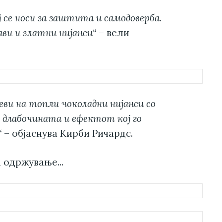
ј се носи за заштита и самодоверба.
ви и златни нијанси“
– вели
оеви на топли чоколадни нијанси со
е длабочината и ефектот кој го
“
– објаснува Кирби Ричардс.
 одржување...