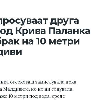
просуваат друга
 од Крива Паланка
брак на 10 метри
диви
анка отсекогаш замислувала дека
а Малдивите, но не ни сонувала
аже 10 метри под вода, среде