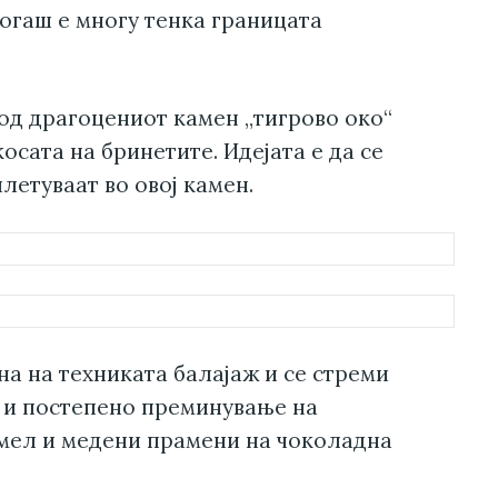
огаш е многу тенка границата
од драгоцениот камен „тигрово око“
осата на бринетите. Идејата е да се
летуваат во овој камен.
на на техниката балајаж и се стреми
а и постепено преминување на
амел и медени прамени на чоколадна