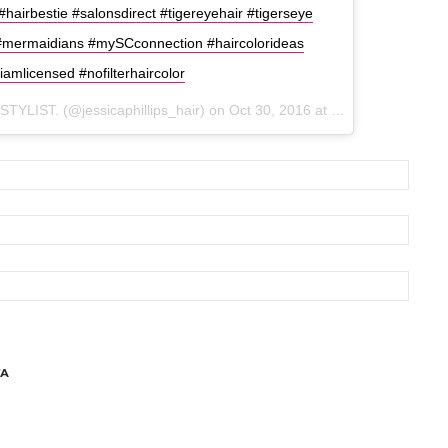
airbestie #salonsdirect #tigereyehair #tigerseye
 #mermaidians #mySCconnection #haircolorideas
amlicensed #nofilterhaircolor
YLIST. (@jessicaphillips_hair) on
Oct 30, 2016 at 7:02am PDT
ТА