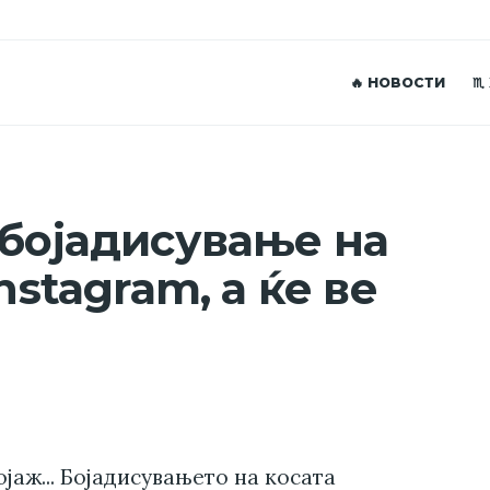
🔥 НОВОСТИ
♏
 бојадисување на
nstagram, а ќе ве
јаж... Бојадисувањето на косата