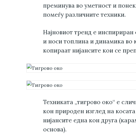
преминува во уметност и понек
помеѓу различните техники.
Најновиот тренд е инспириран 
и носи топлина и динамика во к
копираат нијансите кои се преп
Техниката „тигрово око“ е слич
кон природен изглед на косат
нијансите една кон друга (кар
основа).