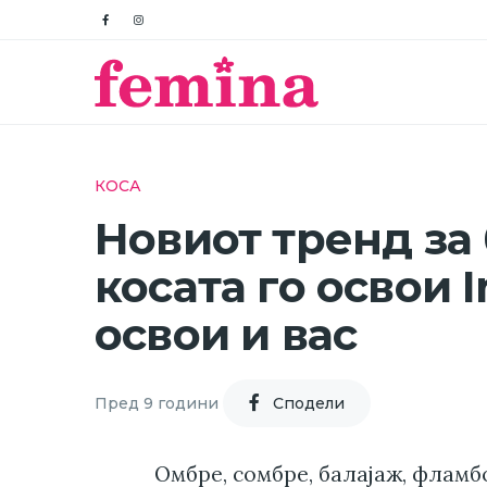
КОСА
Новиот тренд за
косата го освои I
освои и вас
Пред 9 години
Cподели
Омбре, сомбре, балајаж, фламбо