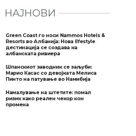
НАЈНОВИ
Green Coast го носи Nammos Hotels &
Resorts во Албанија: Нова lifestyle
дестинација се создава на
албанската ривиера
Шпанскиот заводник се заљуби:
Марио Касас со девојката Мелиса
Пинто на патување во Намибија
Намалување на штетите: помал
ризик како реален чекор кон
промена