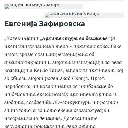
Евгенија Зафировска
„Колекцијата
„Архитектура во движење“
ја
претставувам како тело - архитектура. Веќе
некое време сум импресионирана од
архитектурата и мојата инспирација за оваа
колекција е Кензо Танге, јапонски архитект кој
го обнови мојот роден град Скопје. Преку
изработка на колекцијата се приближив до
најблиската врска помеѓу архитектурата и
модата, создавајќи 3D-структури и простор
за телото, а во исто време овозможувајќи
неограничено движење. Досегашните
резултати покажуваат дека луѓето