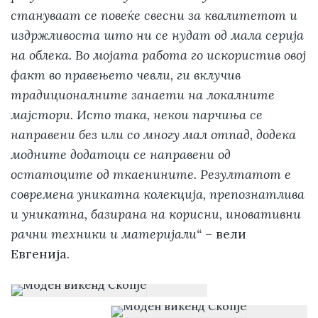
стануваат се повеќе свесни за квалитетот и
издржливоста што ни се нудат од мала серија
на облека. Во мојата работа го искористив овој
факт во правењето чевли, ги вклучив
традиционалните занаети на локалните
мајстори. Исто така, некои парчиња се
направени без или со многу мал отпад, додека
модните додатоци се направени од
остатоците од ткаенините. Резултатот е
современа уникатна колекција, препознатлива
и уникатна, базирана на корисни, иновативни
рачни техники и материјали“
– вели
Евгенија.