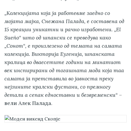
„Колекцијата која ја работевме заедно со
мојата мајка, Снежана Палада, е составена од
15 креации уникатни и рачно изработени. „El
Suеñо“ што од шпански се преведува како
„Сонот“, е произлезено од темата на самата
колекција. Викторија Еугенија, шпанската
кралица во дваесетите години на минатиот
век инспирирани од тогашната мода која таа
самата ја претставила во јавноста преку
нејзините кралски фустани, со премногу
детали а сепак едноставни и безвременски“
–
вели Алек Палада.