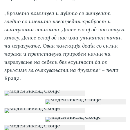
„Времето поминува и луѓето се менуваат
заедно со нивните извонредни храброст и
внатрешни соништа. Денес секој од нас сонува
многу. Денес секој од нас има уникатен начин
на изразување. Оваа колекција доаѓа со силна
порака и претставува природен начин на
изразување на себеси без всушност да се
грижиме за очекувањата на другите“
– вели
Брада.