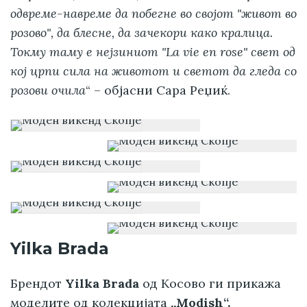
одвреме-навреме да побегне во својот "живот во
розово", да блесне, да зачекори како кралица.
Токму таму е нејзиниот "La vie en rose" свет од
кој црпи сила на животот и светот да гледа со
розови очила
“ – објасни Сара Реџиќ.
Yilka Brada
Брендот
Yilka Brada
од Косово ги прикажа
моделите од колекцијата
„Modish“.