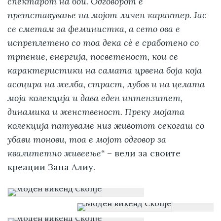
спектарот на бои. Одговорот е
претставување на мојот личен карактер. Jас
се сметам за феминистка, а сето ова е
испреплетено со тоа дека сè е сработено со
трпение, енергија, посветеност, кои се
карактеристики на самата црвена боја која
асоцира на желба, страст, лубов и на целата
моја колекција и дава еден интензитет,
динамика и женственост. Преку мојата
колекција патуваме низ животот секогаш со
убави тонови, тоа е мојот одговор за
квалитетно живеење“
– вели за своите
креации Зана Алиу.