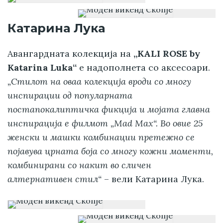
Катарина Лука
Авангардната колекција на
„КALI ROSE by
Katarina Luka“
е надополнета со аксесоари.
„Стилот на оваа колекција вроди со многу
инспирации од популарната
постапокалиптичка фикција и мојата главна
инспирација е филмот „Mad Max“. Во овие 25
женски и машки комбинации претежно се
појавува црната боја со многу кожни моменти,
комбинирани со накит во сличен
алтернативен стил“
– вели Катарина Лука.