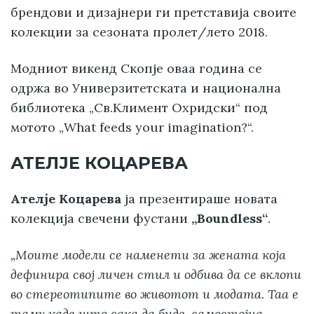
брендови и дизајнери ги претставија своите
колекции за сезоната пролет/лето 2018.
Модниот викенд Скопје оваа година се
одржа во Универзитетската и национална
библиотека „Св.Климент Охридски“ под
мотото „What feeds your imagination?“.
АТЕЛЈЕ КОЦАРЕВА
Ателје Коцарева
ја презентираше новата
колекција свечени фустани
„Boundless“
.
„Моите модели се наменети за жената која
дефинира свој личен стил и одбива да се вклопи
во стереотипите во животот и модата. Таа е
таму каде што сака да биде, самостојна,