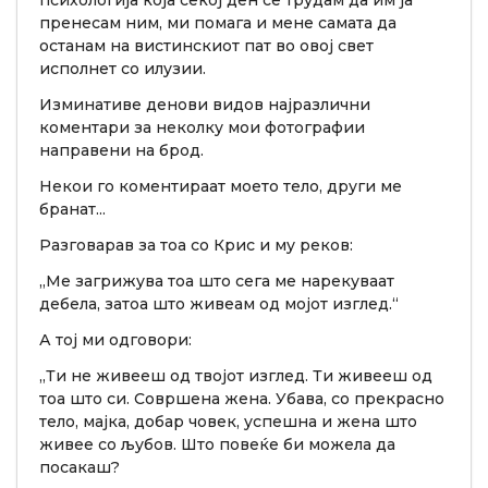
психологија која секој ден се трудам да им ја
пренесам ним, ми помага и мене самата да
останам на вистинскиот пат во овој свет
исполнет со илузии.
Изминативе денови видов најразлични
коментари за неколку мои фотографии
направени на брод.
Некои го коментираат моето тело, други ме
бранат...
Разговарав за тоа со Крис и му реков:
„Ме загрижува тоа што сега ме нарекуваат
дебела, затоа што живеам од мојот изглед.“
А тој ми одговори:
„Ти не живееш од твојот изглед. Ти живееш од
тоа што си. Совршена жена. Убава, со прекрасно
тело, мајка, добар човек, успешна и жена што
живее со љубов. Што повеќе би можела да
посакаш?