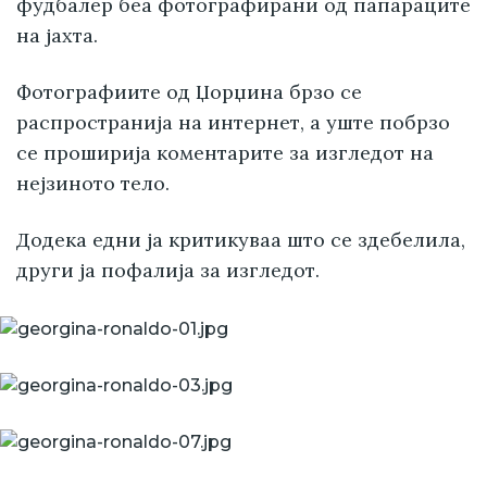
фудбалер беа фотографирани од папараците
на јахта.
Фотографиите од Џорџина брзо се
распространија на интернет, а уште побрзо
се проширија коментарите за изгледот на
нејзиното тело.
Додека едни ја критикуваа што се здебелила,
други ја пофалија за изгледот.