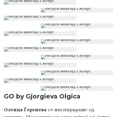
GO by Gjorgieva Olgica
Олгица Ѓоргиева
се инспирираше од
книгата „Мемоарите на една гејша“ од Артур