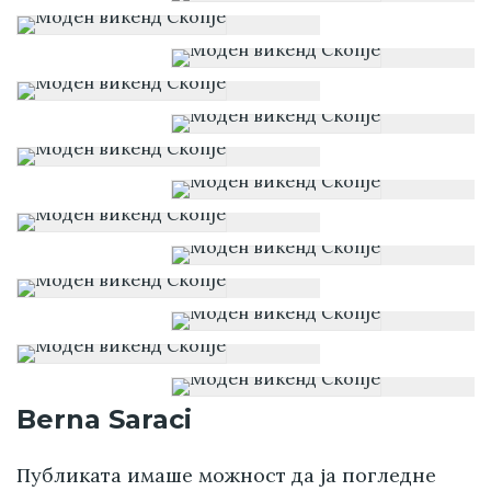
Berna Saraci
Публиката имаше можност да ја погледне