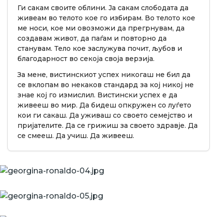
Ги сакам своите облини. Ја сакам слободата да
живеам во телото кое го избирам. Во телото кое
ме носи, кое ми овозможи да прегрнувам, да
создавам живот, да паѓам и повторно да
станувам. Тело кое заслужува почит, љубов и
благодарност во секоја своја верзија.
За мене, вистинскиот успех никогаш не бил да
се вклопам во некаков стандард за кој никој не
знае кој го измислил. Вистински успех е да
живееш во мир. Да бидеш опкружен со луѓето
кои ги сакаш. Да уживаш со своето семејство и
пријателите. Да се грижиш за своето здравје. Да
се смееш. Да учиш. Да живееш.