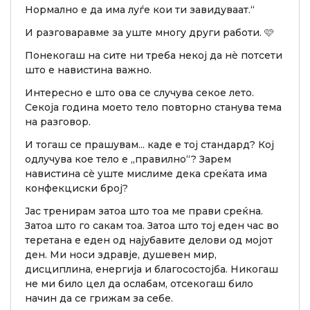
Нормално е да има луѓе кои ти завидуваат.“
И разговаравме за уште многу други работи. 🩷
Понекогаш на сите ни треба некој да нè потсети
што е навистина важно.
Интересно е што ова се случува секое лето.
Секоја година моето тело повторно станува тема
на разговор.
И тогаш се прашувам... каде е тој стандард? Кој
одлучува кое тело е „правилно“? Зарем
навистина сè уште мислиме дека среќата има
конфекциски број?
Јас тренирам затоа што тоа ме прави среќна.
Затоа што го сакам тоа. Затоа што тој еден час во
теретана е еден од најубавите делови од мојот
ден. Ми носи здравје, душевен мир,
дисциплина, енергија и благосостојба. Никогаш
не ми било цел да ослабам, отсекогаш било
начин да се грижам за себе.