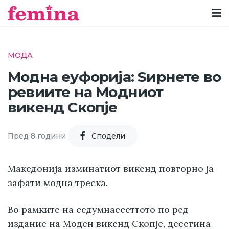
МОДА
Модна еуфорија: Ѕирнете во
ревиите на Модниот
викенд Скопје
Пред 8 години
Cподели
Македонија изминатиот викенд повторно ја
зафати модна треска.
Во рамките на седумнаесеттото по ред
издание на Моден викенд Скопје, десетина