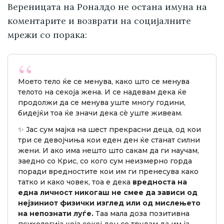
Вереницата на Роналдо не остана имуна на
коментарите и возврати на социјалните
мрежи со порака:
Моето тело ќе се менува, како што се менува
телото на секоја жена. И се надевам дека ќе
продолжи да се менува уште многу години,
бидејќи тоа ќе значи дека сè уште живеам.
✨ Јас сум мајка на шест прекрасни деца, од кои
три се девојчиња кои еден ден ќе станат силни
жени. И ако има нешто што сакам да ги научам,
заедно со Крис, со кого сум неизмерно горда
поради вредностите кои им ги пренесува како
татко и како човек, тоа е дека
вредноста на
една личност никогаш не смее да зависи од
нејзиниот физички изглед или од мислењето
на непознати луѓе.
Таа мала доза позитивна