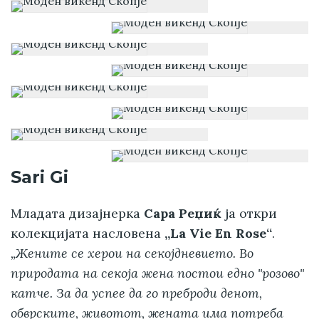
Sari Gi
Младата дизајнерка
Сара Реџиќ
ја откри
колекцијата насловена
„La Vie En Rose“
.
„Жените се херои на секојдневието. Во
природата на секоја жена постои едно "розово"
катче. За да успее да го преброди денот,
обврските, животот, жената има потреба