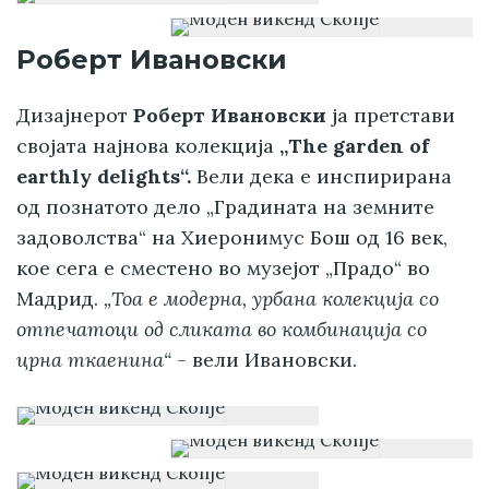
Роберт Ивановски
Дизајнерот
Роберт Ивановски
ја претстави
својата најнова колекција
„The garden of
earthly delights“.
Вели дека е инспирирана
од познатото дело „Градината на земните
задоволства“ на Хиеронимус Бош од 16 век,
кое сега е сместено во музејот „Прадо“ во
Мадрид.
„Тоа е модерна, урбана колекција со
отпечатоци од сликата во комбинација со
црна ткаенина“ -
вели Ивановски.