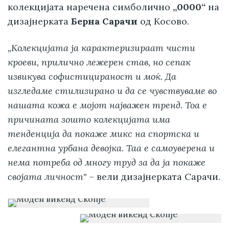
колекцијата наречена симболично
„0000“
на
дизајнерката
Берна Сарачи
од Косово.
„Колекцијата ја карактеризираат чисти
кроеви, прилично лежерен став, но сепак
извикува софистицираност и моќ. Да
изгледаме стилизирано и да се чувствуваме во
нашата кожа е мојот најважен тренд. Тоа е
причината зошто колекцијата има
тенденција да покаже микс на спортска и
елегантна урбана девојка. Таа е самоуверена и
нема потреба од многу труд за да ја покаже
својата личност"
– вели дизајнерката Сарачи.