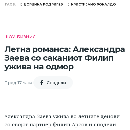
TAGS
ЏОРЏИНА РОДРИГЕЗ
КРИСТИЈАНО РОНАЛДО
ШОУ-БИЗНИС
Летна романса: Александра
Заева со саканиот Филип
ужива на одмор
Пред 17 часа
Cподели
Александра Заева ужива во летните денови
со својот партнер Филип Арсов и сподели