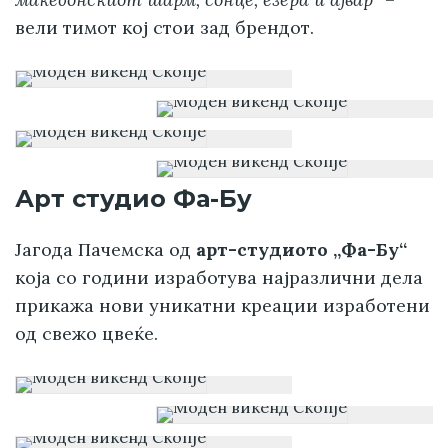
вели тимот кој стои зад брендот.
Арт студио Фа-Бу
Јагода Пачемска од
арт-студиото „Фа-Бу“
која со години изработува најразлични дела
прикажа нови уникатни креации изработени
од свежо цвеќе.