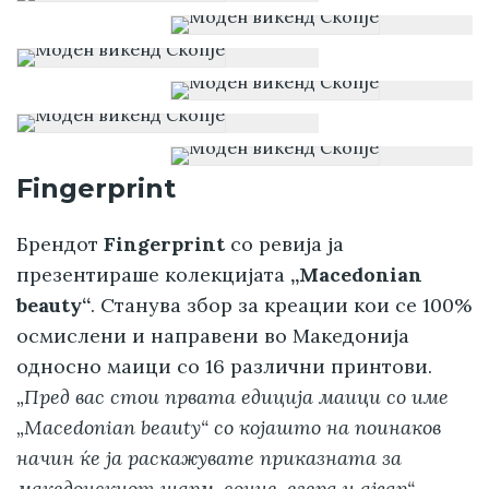
Fingerprint
Брендот
Fingerprint
со ревија ја
презентираше колекцијата
„Macedonian
beauty“
. Станува збор за креации кои се 100%
осмислени и направени во Македонија
односно маици со 16 различни принтови.
„Пред вас стои првата едиција маици со име
„Macedonian beauty“ со којашто на поинаков
начин ќе ја раскажувате приказната за
македонскиот шарм, сонце, езера и ајвар“
–