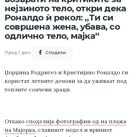
нејзиното тело, откри дека
Роналдо ѝ рекол: „Ти си
совршена жена, убава, со
одлично тело, мајка“
Пред 1 ден
Cподели
Џорџина Родригез и Кристијано Роналдо ги
користат летните денови за да уживаат под
топлите сончеви зраци.
Откако
споделија фотографии од на плажа
на Мајорка
, славниот модел и врвниот