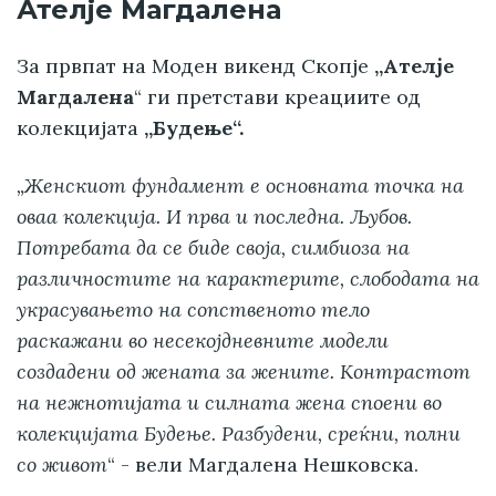
Ателје Магдалена
За првпат на Моден викенд Скопје
„Ателје
Магдалена
“ ги претстави креациите од
колекцијата
„Будење“.
„Женскиот фундамент е основната точка на
оваа колекција. И прва и последна. Љубов.
Потребата да се биде своја, симбиоза на
различностите на карактерите, слободата на
украсувањето на сопственото тело
раскажани во несекојдневните модели
создадени од жената за жените. Контрастот
на нежнотијата и силната жена споени во
колекцијата Будење. Разбудени, среќни, полни
со живот
“ - вели Магдалена Нешковска.