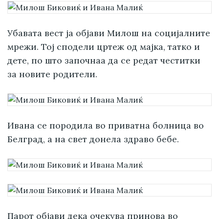
Убавата вест ја објави Милош на социјалните
мрежи. Тој сподели цртеж од мајка, татко и
дете, по што започнаа да се редат честитки
за новите родители.
Ивана се породила во приватна болница во
Белград, а на свет донела здраво бебе.
Парот
објави дека очекува принова во