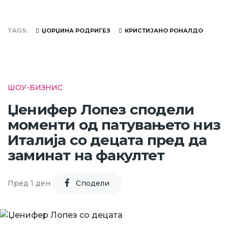
TAGS
ЏОРЏИНА РОДРИГЕЗ
КРИСТИЈАНО РОНАЛДО
ШОУ-БИЗНИС
Џенифер Лопез сподели
моменти од патувањето низ
Италија со децата пред да
заминат на факултет
Пред 1 ден
Cподели