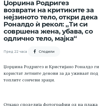
Џорџина Родригез
возврати на критиките за
нејзиното тело, откри дека
Роналдо ѝ рекол: „Ти си
совршена жена, убава, со
одлично тело, мајка“
Пред 22 часа
Cподели
Џорџина Родригез и Кристијано Роналдо ги
користат летните денови за да уживаат под
топлите сончеви зраци.
Откако
споделија фотографии од на плажа