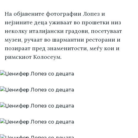
На објавените фотографии Лопез и
нејзините деца уживаат во прошетки низ
неколку италијански градови, посетуваат
музеи, ручаат во шармантни ресторани и
позираат пред знаменитости, меѓу кои и
римскиот Колосеум.