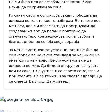
не ми било цел да ослабам, отсекогаш било
начин да се грижам за себе.
Ги сакам своите облини. Ја сакам слободата да
живеам во телото кое го избирам. Во телото кое
ме носи, кое ми овозможи да прегрнувам, да
создавам живот, да паѓам и повторно да
станувам. Тело кое заслужува почит, љубов и
благодарност во секоја своја верзија.
За мене, вистинскиот успех никогаш не бил да
се вклопам во некаков стандард за кој никој не
знае кој го измислил. Вистински успех е да
живееш во мир. Да бидеш опкружен со луѓето
кои ги сакаш. Да уживаш со своето семејство и
пријателите. Да се грижиш за своето здравје. Да
се смееш. Да учиш. Да живееш.