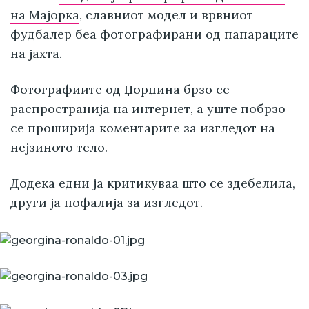
на Мајорка
, славниот модел и врвниот
фудбалер беа фотографирани од папараците
на јахта.
Фотографиите од Џорџина брзо се
распространија на интернет, а уште побрзо
се проширија коментарите за изгледот на
нејзиното тело.
Додека едни ја критикуваа што се здебелила,
други ја пофалија за изгледот.