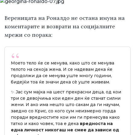
Вереницата на Роналдо не остана имуна на
коментарите и возврати на социјалните
мрежи со порака:
Моето тело ќе се менува, како што се менува
телото на секоја жена. И се надевам дека ќе
продолжи да се менува уште многу години,
бидејќи тоа ќе значи дека сè уште живеам.
✨ Јас сум мајка на шест прекрасни деца, од кои
три се девојчиња кои еден ден ќе станат силни
жени. И ако има нешто што сакам да ги научам,
заедно со Крис, со кого сум неизмерно горда
поради вредностите кои им ги пренесува како
татко и како човек, тоа е дека
вредноста на
една личност никогаш не смее да зависи од