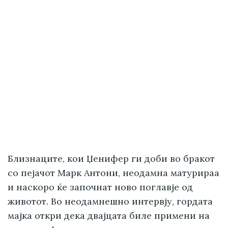
Близнаците, кои Џенифер ги доби во бракот
со пејачот Марк Антони, неодамна матурираа
и наскоро ќе започнат ново поглавје од
животот. Во неодамнешно интервју, гордата
мајка откри дека двајцата биле примени на