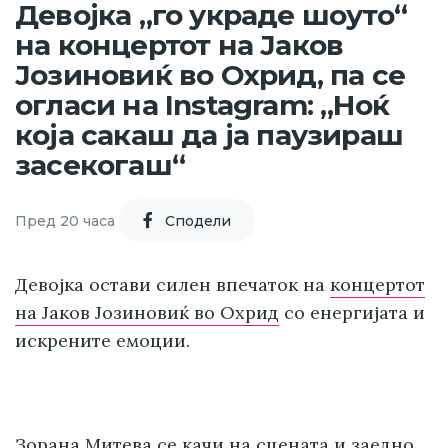
Девојка „го украде шоуто“
на концертот на Јаков
Јозиновиќ во Охрид, па се
огласи на Instagram: „Ноќ
која сакаш да ја паузираш
засекогаш“
Пред 20 часа
Cподели
Девојка
остави силен впечаток на
концертот
на Јаков Јозиновиќ во Охрид
со енергијата и
искрените емоции.
Зорана Митева се качи на сцената и заедно