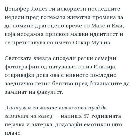
Џенифер Лопез ги искористи последните
недели пред големата животна промена за
да помине драгоцено време со Макс и Еми,
која неодамна присвои машки идентитет и
се претставува со името Оскар Муњиз.
Светската ѕвезда сподели ретки семејни
фотографии од патувањето низ Италија,
откривајќи дека ова е нивното последно
заедничко летно бегство пред близнаците да
заминат на факултет.
„Патувам со моите кокосчиња пред да
заминат на колеџ“
– напиша 57-годишната
пејачка и актерка, додавајќи емотикон што
плаче.