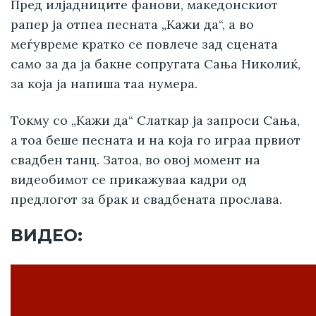
Пред илјадниците фанови, македонскиот
рапер ја отпеа песната „Кажи да“, а во
меѓувреме кратко се повлече зад сцената
само за да ја бакне сопругата Сања Николиќ,
за која ја напиша таа нумера.
Токму со „Кажи да“ Слаткар ја запроси Сања,
а тоа беше песната и на која го играа првиот
свадбен танц. Затоа, во овој момент на
видеобимот се прикажуваа кадри од
предлогот за брак и свадбената прослава.
ВИДЕО: