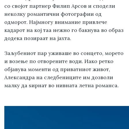
со својот партнер Филип Арсов и сподели
неколку романтични фотографии од
одморот. Најмногу внимание привлече
кадарот на кој таа нежно го бакнува во образ
додека позираат на јахта.
Заљубениот пар уживаше во сонцето, морето
и возење по отворените води. Иако ретко
објавува моменти од приватниот живот,
Александра на следбениците им дозволи
малку да ѕирнат во нивната летна романса.