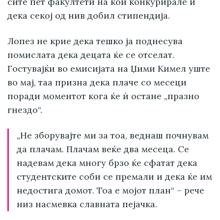
сите пет факултети на кои конкурирале и
дека секој од нив добил стипендија.
Лопез не крие дека тешко ја поднесува
помислата дека децата ќе се отселат.
Гостувајќи во емисијата на Џими Кимел уште
во мај, таа призна дека плаче со месеци
поради моментот кога ќе ѝ остане „празно
гнездо“.
„Не зборувајте ми за тоа, веднаш почнувам
да плачам. Плачам веќе два месеца. Се
надевам дека многу брзо ќе сфатат дека
студентските соби се премали и дека ќе им
недостига домот. Тоа е мојот план“ – рече
низ насмевка славната пејачка.