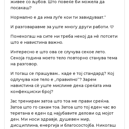
живее со љубов. Што повеќе би можела да
посакаш?
Нормално е да има луѓе кои ти завидуваат.“
И разговаравме за уште многу други работи. 🩷
Понекогаш на сите ни треба некој да нè потсети
што е навистина важно.
Интересно е што ова се случува секое лето.
Секоја година моето тело повторно станува тема
на разговор.
И тогаш се прашувам... каде е тој стандард? Кој
одлучува кое тело е „правилно“? Зарем
навистина сè уште мислиме дека среќата има
конфекциски број?
Јас тренирам затоа што тоа ме прави среќна.
Затоа што го сакам тоа. Затоа што тој еден час во
теретана е еден од најубавите делови од мојот
ден. Ми носи здравје, душевен мир,
дисциплина, енергија и благосостојба. Никогаш