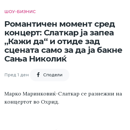
ШОУ-БИЗНИС
Романтичен момент сред
концерт: Слаткар ја запеа
„Кажи да“ и отиде зад
сцената само за да ја бакне
Сања Николиќ
Пред 1 ден
Cподели
Марко Маринковиќ-Слаткар се разнежни на
концертот во Охрид.