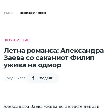
TAGS
ЏЕНИФЕР ЛОПЕЗ
ШОУ-БИЗНИС
Летна романса: Александра
Заева со саканиот Филип
ужива на одмор
Пред 8 часа
Cподели
Александра Заева ужива во летните денови