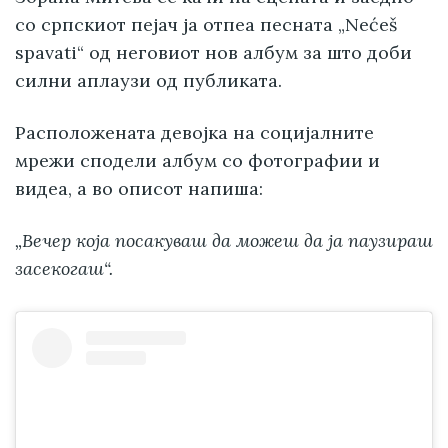
со српскиот пејач ја отпеа песната „Nećeš
spavati“ од неговиот нов албум за што доби
силни аплаузи од публиката.
Расположената девојка на социјалните
мрежи сподели албум со фотографии и
видеа, а во описот напиша:
„Вечер која посакуваш да можеш да ја паузираш
засекогаш“.