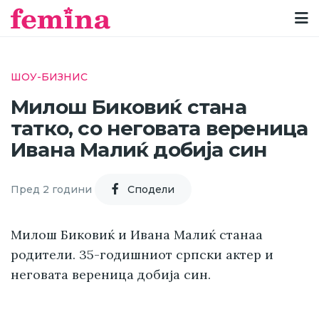
ШОУ-БИЗНИС
Милош Биковиќ стана
татко, со неговата вереница
Ивана Малиќ добија син
Пред 2 години
Cподели
Милош Биковиќ и Ивана Малиќ станаа
родители. 35-годишниот српски актер и
неговата вереница добија син.