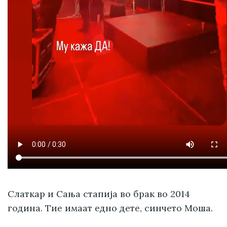
Слаткар и Сања стапија во брак во 2014
година. Тие имаат едно дете, синчето Моша.