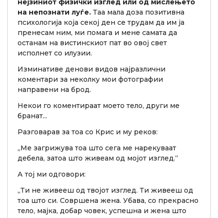
нејзиниот физички изглед или од мислењето
на непознати луѓе.
Таа мала доза позитивна
психологија која секој ден се трудам да им ја
пренесам ним, ми помага и мене самата да
останам на вистинскиот пат во овој свет
исполнет со илузии.
Изминативе денови видов најразлични
коментари за неколку мои фотографии
направени на брод.
Некои го коментираат моето тело, други ме
бранат...
Разговарав за тоа со Крис и му реков:
„Ме загрижува тоа што сега ме нарекуваат
дебела, затоа што живеам од мојот изглед.“
А тој ми одговори:
„Ти не живееш од твојот изглед. Ти живееш од
тоа што си. Совршена жена. Убава, со прекрасно
тело, мајка, добар човек, успешна и жена што