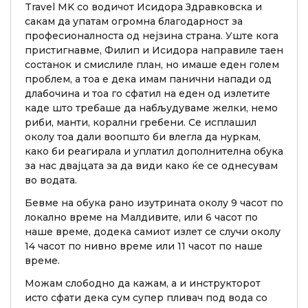
Travel MK со водичот Исидора Здравковска и
сакам да упатам огромна благодарност за
професионалноста од нејзина страна. Уште кога
пристигнавме, Филип и Исидора направиле таен
состанок и смислиле план, но имаше еден голем
проблем, а тоа е дека имам панични напади од
длабочина и тоа го сфатил на еден од излетите
каде што требаше да набљудуваме желки, немо
риби, манти, корални гребени. Се исплашил
околу тоа дали воопшто би влегла да нуркам,
како би реагирала и уплатил дополнителна обука
за нас двајцата за да види како ќе се однесувам
во водата.
Бевме на обука рано изутрината околу 9 часот по
локално време на Малдивите, или 6 часот по
наше време, додека самиот излет се случи околу
14 часот по нивно време или 11 часот по наше
време.
Можам слободно да кажам, а и инструкторот
исто сфати дека сум супер пливач под вода со