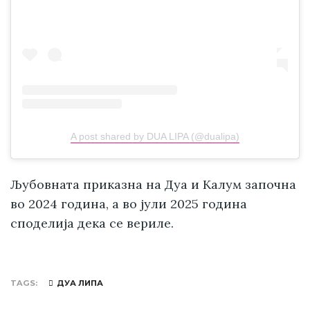
A post shared by DUA LIPA (@dualipa)
Љубовната приказна на Дуа и Калум започна
во 2024 година, а во јули 2025 година
споделија дека се вериле.
TAGS
ДУА ЛИПА