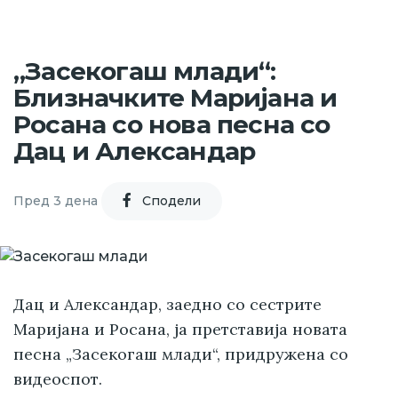
„Засекогаш млади“:
Близначките Маријана и
Росана со нова песна со
Дац и Александар
Пред 3 дена
Cподели
Дац и Александар, заедно со сестрите
Маријана и Росана, ја претставија новата
песна „Засекогаш млади“, придружена со
видеоспот.