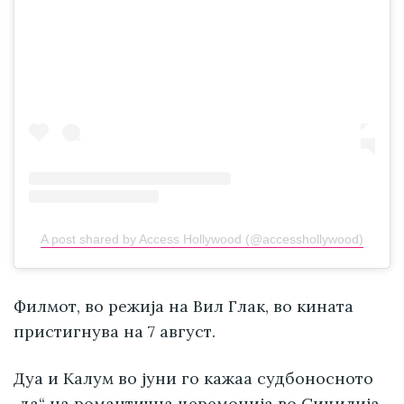
A post shared by Access Hollywood (@accesshollywood)
Филмот, во режија на Вил Глак, во кината
пристигнува на 7 август.
Дуа и Калум во јуни го кажаа судбоносното
„да“ на романтична церемонија во Сицилија,