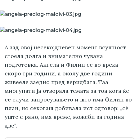
А зад овој несекојдневен момент всушност
стоела долга и внимателно чувана
подготовка. Ангела и Филип се во врска
скоро три години, а околу две години
живееле заедно пред веридбата. Таа
многупати ја отворала темата за тоа кога ќе
се случи запросувањето и што има Филип во
план, но секогаш добивала ист одговор: „сè
уште е рано, има време, можеби за година-
две“.