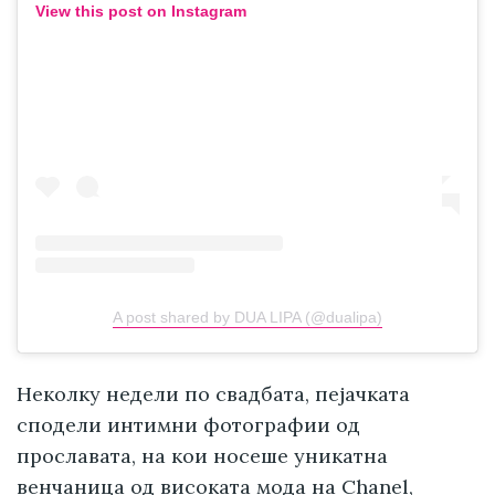
View this post on Instagram
A post shared by DUA LIPA (@dualipa)
Неколку недели по свадбата, пејачката
сподели интимни фотографии од
прославата, на кои носеше уникатна
венчаница од високата мода на Chanel,