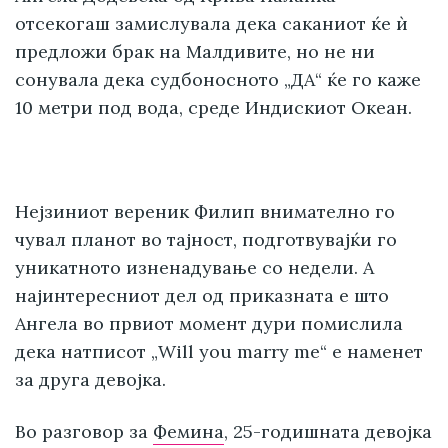
отсекогаш замислувала дека саканиот ќе ѝ
предложи брак на Малдивите, но не ни
сонувала дека судбоносното „ДА“ ќе го каже
10 метри под вода, среде Индискиот Океан.
Нејзиниот вереник Филип внимателно го
чувал планот во тајност, подготвувајќи го
уникатното изненадување со недели. А
најинтересниот дел од приказната е што
Ангела во првиот момент дури помислила
дека натписот „Will you marry me“ е наменет
за друга девојка.
Во разговор за
Фемина
, 25-годишната девојка