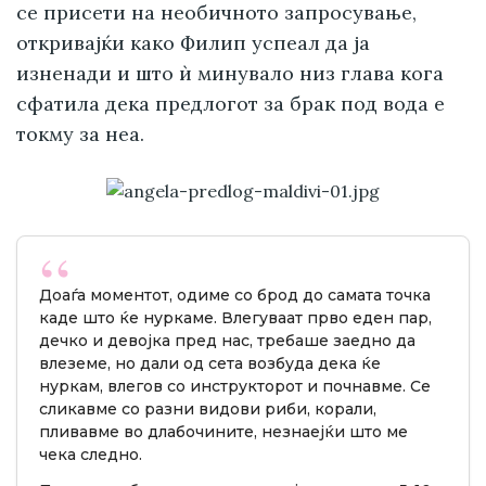
се присети на необичното запросување,
откривајќи како Филип успеал да ја
изненади и што ѝ минувало низ глава кога
сфатила дека предлогот за брак под вода е
токму за неа.
Доаѓа моментот, одиме со брод до самата точка
каде што ќе нуркаме. Влегуваат прво еден пар,
дечко и девојка пред нас, требаше заедно да
влеземе, но дали од сета возбуда дека ќе
нуркам, влегов со инструкторот и почнавме. Се
сликавме со разни видови риби, корали,
пливавме во длабочините, незнаејќи што ме
чека следно.