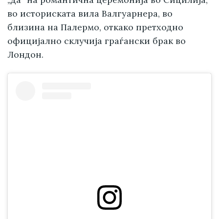
во историската вила Валгуарнера, во
близина на Палермо, откако претходно
официјално склучија граѓански брак во
Лондон.