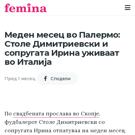
Меден месец во Палермо:
Столе Димитриевски и
сопругата Ирина уживаат
во Италија
Пред 1 месец
Cподели
По
свадбената прослава во Скопје
,
фудбалерот Столе Димитриевски со
сопругата Ирина отпатуваа на меден месец.