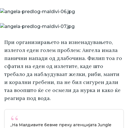
При организирањето на изненадувањето,
излегол еден голем проблем: Ангела имала
панични напади од длабочина. Филип тоа го
сфатил на еден од излетите, каде што
требало да набљудуваат желки, риби, манти
и корални гребени, па не бил сигурен дали
таа воопшто ќе се осмели да нурка и како ќе
реагира под вода.
„На Малдивите бевме преку агенцијата Jungle