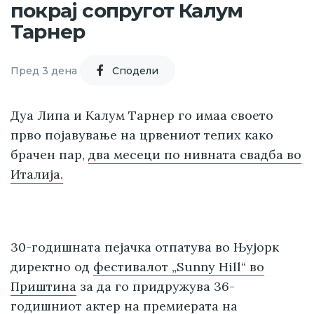
покрај сопругот Калум
Тарнер
Пред 3 дена
Cподели
Дуа Липа и Калум Тарнер го имаа своето
прво појавување на црвениот тепих како
брачен пар,
два месеци по нивната свадба во
Италија.
30-годишната пејачка отпатува во Њујорк
директно од
фестивалот „Sunny Hill“ во
Приштина
за да го придружува 36-
годишниот актер на премиерата на