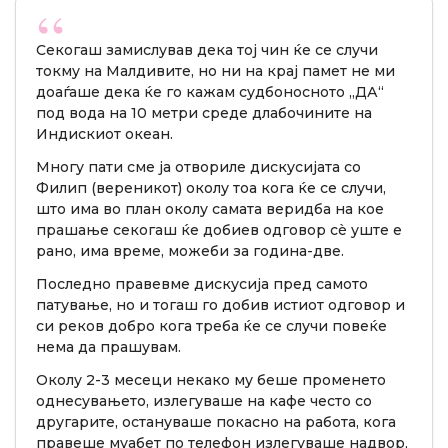
Секогаш замислував дека тој чин ќе се случи
токму на Малдивите, но ни на крај памет не ми
доаѓаше дека ќе го кажам судбоносното „ДА“
под вода на 10 метри среде длабочините на
Индискиот океан.
Многу пати сме ја отвориле дискусијата со
Филип (вереникот) околу тоа кога ќе се случи,
што има во план околу самата веридба на кое
прашање секогаш ќе добиев одговор сè уште е
рано, има време, можеби за година-две.
Последно правевме дискусија пред самото
патување, но и тогаш го добив истиот одговор и
си реков добро кога треба ќе се случи повеќе
нема да прашувам.
Околу 2-3 месеци некако му беше променето
однесувањето, излегуваше на кафе често со
другарите, остануваше покасно на работа, кога
правеше муабет по телефон излегуваше надвор,