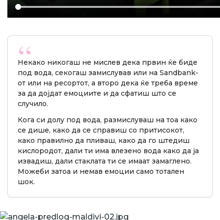
Некако никогаш не мислев дека првин ќе биде
под вода, секогаш замислував или на Sandbank-
от или на ресортот, а второ дека ќе треба време
за да дојдат емоциите и да сфатиш што се
случило.
Кога си долу под вода, размислуваш на тоа како
се дише, како да се справиш со притисокот,
како правилно да пливаш, како да го штедиш
кислородот, дали ти има влезено вода како да ја
извадиш, дали стаклата ти се имаат замаглено.
Можеби затоа и немав емоции само тотален
шок.