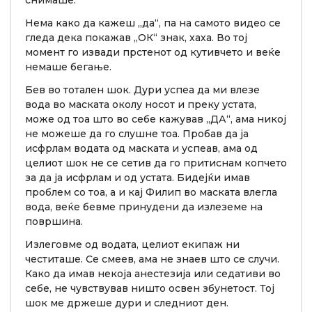
снимаше.
Нема како да кажеш „да“, па на самото видео се
гледа дека покажав „ОК“ знак, хаха. Во тој
момент го извади прстенот од кутивчето и веќе
немаше бегање.
Бев во тотален шок. Дури успеа да ми влезе
вода во маската околу носот и преку устата,
може од тоа што во себе кажував „ДА“, ама никој
не можеше да го слушне тоа. Пробав да ја
исфрлам водата од маската и успеав, ама од
целиот шок не се сетив да го притиснам копчето
за да ја исфрлам и од устата. Бидејќи имав
проблем со тоа, а и кај Филип во маската влегла
вода, веќе бевме принудени да излеземе на
површина.
Излеговме од водата, целиот екипаж ни
честиташе. Се смеев, ама не знаев што се случи.
Како да имав некоја анестезија или седативи во
себе, не чувствував ништо освен збунетост. Тој
шок ме држеше дури и следниот ден.