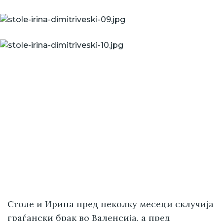
Столе и Ирина пред неколку месеци склучија
граѓански брак во Валенсија, а пред