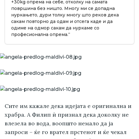
+30kg опрема на себе, отколку на самата
површина без ништо. Многу ми се допадна
нуркањето, дури толку многу што реков дека
сакам повторно да одам и отсега каде и да
одиме на одмор сакам да нуркаме со
професионална опрема.“
Сите им кажале дека идејата е оригинална и
храбра. А Филип ѝ признал дека доколку не
влезела во вода, воопшто немало да ја
запроси – ќе го врател прстенот и ќе чекал