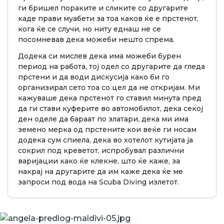
ги бришел пораките и сликите со другарите
каде прави муабети за тоа каков ќе е прстенот,
кога ќе се случи, но ниту еднаш не се
посомневав дека можеби нешто спрема.
Додека си мислев дека има можеби бурен
период на работа, тој одел со другарите да гледа
прстени и да води дискусија како би го
организирал сето тоа со цел да не откријам. Ми
кажуваше дека прстенот го ставил минута пред
да ги стави куферите во автомобилот, дека секој
ден оделе да бараат по златари, дека ми има
земено мерка од прстените кои веќе ги носам
додека сум спиела, дека во хотелот кутијата ја
сокрил под креветот, испробувал различни
варијации како ќе клекне, што ќе каже, за
накрај на другарите да им каже дека ќе ме
запроси под вода на Scuba Diving излетот.