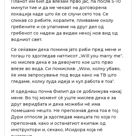
Планот им бил да влезам прво јас, па после 5-10
минути тие и да ме чекаат на договорена
локација каде што ќе се случи сето тоа. Се
сликав со рибите, коралите, пливавме околу
гребените и се упативме на друг дел од
гребенот со надеж да видам некој нов вид од
водниот свет.
Се сеќавам дека помина јато риби пред мене и
тогаш го здогледав натписот „Will you marry me“,
но мислев дека е за девојчето кое што прво
влезе во вода. Си помислив: „Wow, колку убаво,
ќе има запросување под вода како на ТВ што
гледаме, колку луда идеја и кул работа е тоа“.
И одеднаш почна Филип да се доближува накај
мене. Во тој момент сè уште мислев дека е за
друг веридбата и дека можеби нè има
помешано нешто. Не препознав дека тоа е тој.
Дури отпосле ја здогледав маицата по која го
препознав, како и останатиот екипаж од
инструктори и, секако, Исидора која нè