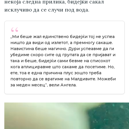
некоја следна прилика, бидејќи сакал
исклучиво да се случи под вода.
„Ми беше жал единствено бидејќи тој не успеа
ништо да види од излетот, а премногу сакаше.
Навистина беше магично. Дури успеавме да ги
убедиме скоро сите од групата да се пријават и
така и беше, бидејќи сами бевме на списокот
кога аплициравме што сакаме да посетиме. Но,
ете, тоа е една причина плус зошто треба
повторно да се вратиме на Малдивите. Можеби
за меден месец“, вели Ангела.