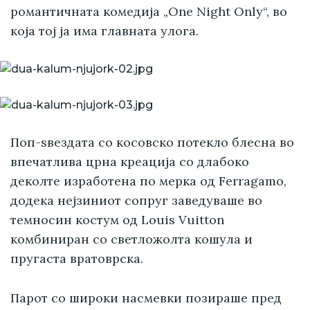
романтичната комедија „One Night Only“, во
која тој ја има главната улога.
Поп-ѕвездата со косовско потекло блесна во
впечатлива црна креација со длабоко
деколте изработена по мерка од Ferragamo,
додека нејзиниот сопруг заведуваше во
темносин костум од Louis Vuitton
комбиниран со светложолта кошула и
пругаста вратоврска.
Парот со широки насмевки позираше пред