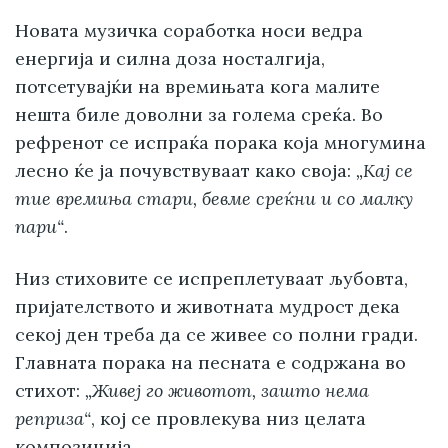
Новата музичка соработка носи ведра
енергија и силна доза носталгија,
потсетувајќи на времињата кога малите
нешта биле доволни за голема среќа. Во
рефренот се испраќа порака која многумина
лесно ќе ја почувствуваат како своја:
„Кај се
тие времиња стари, бевме среќни и со малку
пари“
.
Низ стиховите се испреплетуваат љубовта,
пријателството и животната мудрост дека
секој ден треба да се живее со полни гради.
Главната порака на песната е содржана во
стихот:
„Живеј го животот, зашто нема
реприза“
, кој се провлекува низ целата
композиција.