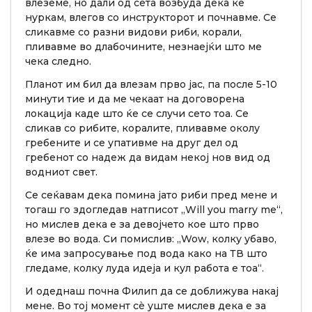
влеземе, но дали од сета возбуда дека ќе
нуркам, влегов со инструкторот и почнавме. Се
сликавме со разни видови риби, корали,
пливавме во длабочините, незнаејќи што ме
чека следно.
Планот им бил да влезам прво јас, па после 5-10
минути тие и да ме чекаат на договорена
локација каде што ќе се случи сето тоа. Се
сликав со рибите, коралите, пливавме околу
гребените и се упативме на друг дел од
гребенот со надеж да видам некој нов вид од
водниот свет.
Се сеќавам дека помина јато риби пред мене и
тогаш го здогледав натписот „Will you marry me“,
но мислев дека е за девојчето кое што прво
влезе во вода. Си помислив: „Wow, колку убаво,
ќе има запросување под вода како на ТВ што
гледаме, колку луда идеја и кул работа е тоа“.
И одеднаш почна Филип да се доближува накај
мене. Во тој момент сè уште мислев дека е за