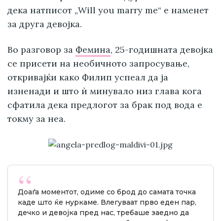
дека натписот „Will you marry me“ е наменет
за друга девојка.
Во разговор за
Фемина
, 25-годишната девојка
се присети на необичното запросување,
откривајќи како Филип успеал да ја
изненади и што ѝ минувало низ глава кога
сфатила дека предлогот за брак под вода е
токму за неа.
Доаѓа моментот, одиме со брод до самата точка
каде што ќе нуркаме. Влегуваат прво еден пар,
дечко и девојка пред нас, требаше заедно да