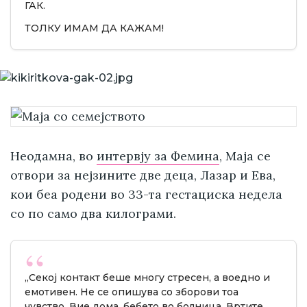
ГАК.
ТОЛКУ ИМАМ ДА КАЖАМ!
Неодамна, во
интервју за Фемина
, Маја се
отвори за нејзините две деца, Лазар и Ева,
кои беа родени во 33-та гестациска недела
со по само два килограми.
„Секој контакт беше многу стресен, а воедно и
емотивен. Не се опишува со зборови тоа
чувство. Вие дома, бебето во болница. Вртите