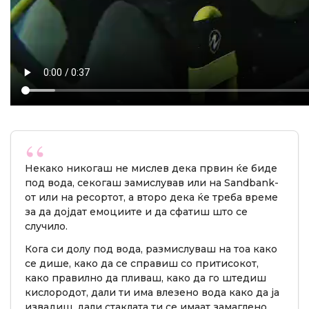
Некако никогаш не мислев дека првин ќе биде
под вода, секогаш замислував или на Sandbank-
от или на ресортот, а второ дека ќе треба време
за да дојдат емоциите и да сфатиш што се
случило.
Кога си долу под вода, размислуваш на тоа како
се дише, како да се справиш со притисокот,
како правилно да пливаш, како да го штедиш
кислородот, дали ти има влезено вода како да ја
извадиш, дали стаклата ти се имаат замаглено.