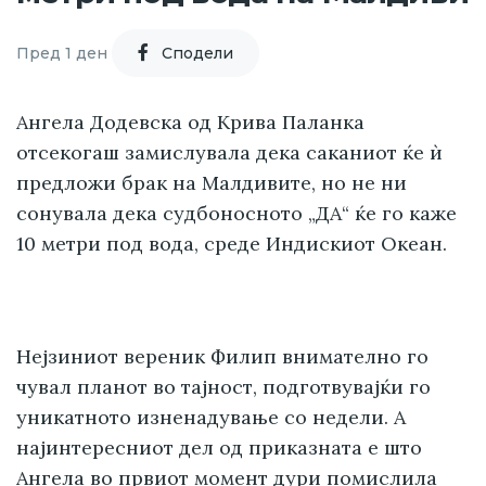
Пред 1 ден
Cподели
Ангела Додевска од Крива Паланка
отсекогаш замислувала дека саканиот ќе ѝ
предложи брак на Малдивите, но не ни
сонувала дека судбоносното „ДА“ ќе го каже
10 метри под вода, среде Индискиот Океан.
Нејзиниот вереник Филип внимателно го
чувал планот во тајност, подготвувајќи го
уникатното изненадување со недели. А
најинтересниот дел од приказната е што
Ангела во првиот момент дури помислила