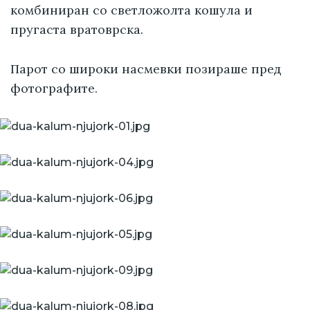
комбиниран со светложолта кошула и
пругаста вратоврска.
Парот со широки насмевки позираше пред
фотографите.