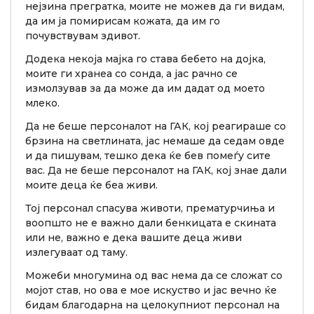
нејзина прегратка, моите не можев да ги видам,
да им ја помирисам кожата, да им го
почувствувам здивот.
Додека некоја мајка го става бебето на дојка,
моите ги хранеа со сонда, а јас рачно се
измолзував за да може да им дадат од моето
млеко.
Да не беше персоналот на ГАК, кој реагираше со
брзина на светлината, јас немаше да седам овде
и да пишувам, тешко дека ќе бев помеѓу сите
вас. Да не беше персоналот на ГАК, кој знае дали
моите деца ќе беа живи.
Тој персонал спасува животи, прематурчиња и
воопшто не е важно дали бенкицата е скината
или не, важно е дека вашите деца живи
излегуваат од таму.
Можеби многумина од вас нема да се сложат со
мојот став, но ова е мое искуство и јас вечно ќе
бидам благодарна на целокупниот персонал на