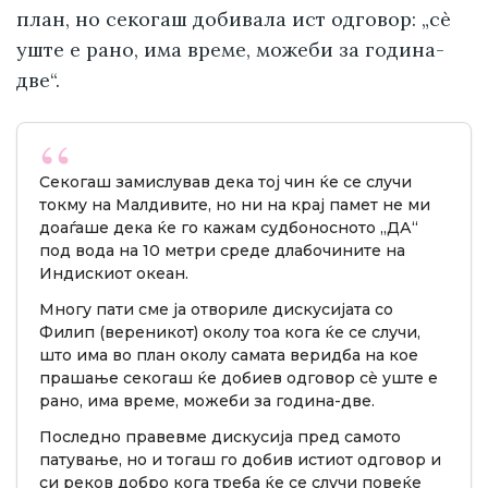
план, но секогаш добивала ист одговор: „сè
уште е рано, има време, можеби за година-
две“.
Секогаш замислував дека тој чин ќе се случи
токму на Малдивите, но ни на крај памет не ми
доаѓаше дека ќе го кажам судбоносното „ДА“
под вода на 10 метри среде длабочините на
Индискиот океан.
Многу пати сме ја отвориле дискусијата со
Филип (вереникот) околу тоа кога ќе се случи,
што има во план околу самата веридба на кое
прашање секогаш ќе добиев одговор сè уште е
рано, има време, можеби за година-две.
Последно правевме дискусија пред самото
патување, но и тогаш го добив истиот одговор и
си реков добро кога треба ќе се случи повеќе