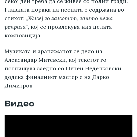
секој ден треба да се живее со полни гради.
Главната порака на песната е содржана во
стихот:
„Живеј го животот, зашто нема
реприза“
, кој се провлекува низ целата
композиција.
Музиката и аранжманот се дело на
Александар Митевски, кој текстот го
потпишува заедно со Огнен Неделковски
додека финалниот мастер е на Дарко
Димитров.
Видео