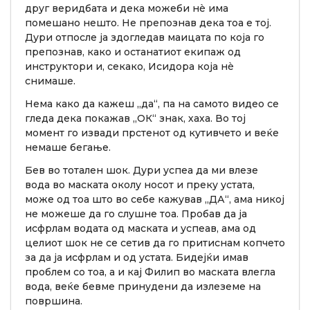
друг веридбата и дека можеби нè има
помешано нешто. Не препознав дека тоа е тој.
Дури отпосле ја здогледав маицата по која го
препознав, како и останатиот екипаж од
инструктори и, секако, Исидора која нè
снимаше.
Нема како да кажеш „да“, па на самото видео се
гледа дека покажав „ОК“ знак, хаха. Во тој
момент го извади прстенот од кутивчето и веќе
немаше бегање.
Бев во тотален шок. Дури успеа да ми влезе
вода во маската околу носот и преку устата,
може од тоа што во себе кажував „ДА“, ама никој
не можеше да го слушне тоа. Пробав да ја
исфрлам водата од маската и успеав, ама од
целиот шок не се сетив да го притиснам копчето
за да ја исфрлам и од устата. Бидејќи имав
проблем со тоа, а и кај Филип во маската влегла
вода, веќе бевме принудени да излеземе на
површина.