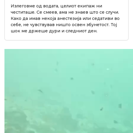
Излеговме од водата, целиот екипаж ни
честиташе. Се смеев, ама не знаев што се случи.
Како да имав некоја анестезија или седативи во
себе, не чувствував ништо освен збунетост. Тој
шок ме држеше дури и следниот ден.