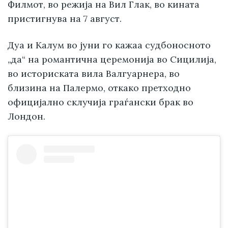
Филмот, во режија на Вил Глак, во кината
пристигнува на 7 август.
Дуа и Калум во јуни го кажаа судбоносното
„да“ на романтична церемонија во Сицилија,
во историската вила Валгуарнера, во
близина на Палермо, откако претходно
официјално склучија граѓански брак во
Лондон.