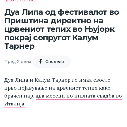
Дуа Липа од фестивалот во
Приштина директно на
црвениот тепих во Њујорк
покрај сопругот Калум
Тарнер
Пред 2 дена
Cподели
Дуа Липа и Калум Тарнер го имаа своето
прво појавување на црвениот тепих како
брачен пар,
два месеци по нивната свадба во
Италија.