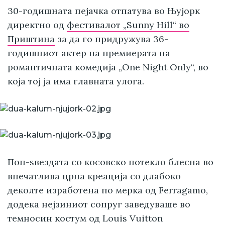
30-годишната пејачка отпатува во Њујорк
директно од
фестивалот „Sunny Hill“ во
Приштина
за да го придружува 36-
годишниот актер на премиерата на
романтичната комедија „One Night Only“, во
која тој ја има главната улога.
Поп-ѕвездата со косовско потекло блесна во
впечатлива црна креација со длабоко
деколте изработена по мерка од Ferragamo,
додека нејзиниот сопруг заведуваше во
темносин костум од Louis Vuitton