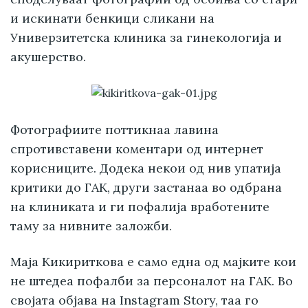
и искинати бенкици сликани на
Универзитетска клиника за гинекологија и
акушерство.
Фотографиите поттикнаа лавина
спротивставени коментари од интернет
корисниците. Додека некои од нив упатија
критики до ГАК, други застанаа во одбрана
на клиниката и ги пофалија вработените
таму за нивните заложби.
Маја Кикириткова е само една од мајките кои
не штедеа пофалби за персоналот на ГАК. Во
својата објава на Instagram Story, таа го