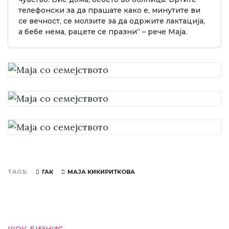
телефонски за да прашате како е, минутите ви
се вечност, се молзите за да одржите лактација,
а бебе нема, рацете се празни“ – рече Маја.
TAGS
ГАК
МАЈА КИКИРИТКОВА
ШОУ-БИЗНИС