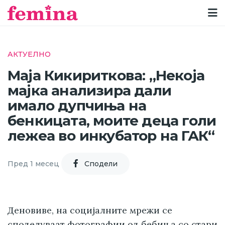
АКТУЕЛНО
Маја Кикириткова: „Некоја
мајка анализира дали
имало дупчиња на
бенкицата, моите деца голи
лежеа во инкубатор на ГАК“
Пред 1 месец
Cподели
Деновиве, на социјалните мрежи се
споделуваат фотографии од бебиња со стари