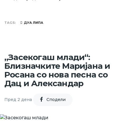
TAGS
ДУА ЛИПА
„Засекогаш млади“:
Близначките Маријана и
Росана со нова песна со
Дац и Александар
Пред 2 дена
Cподели