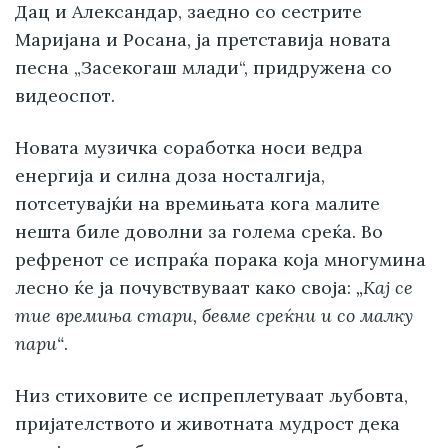
Дац и Александар, заедно со сестрите
Маријана и Росана, ја претставија новата
песна „Засекогаш млади“, придружена со
видеоспот.
Новата музичка соработка носи ведра
енергија и силна доза носталгија,
потсетувајќи на времињата кога малите
нешта биле доволни за голема среќа. Во
рефренот се испраќа порака која многумина
лесно ќе ја почувствуваат како своја:
„Кај се
тие времиња стари, бевме среќни и со малку
пари“
.
Низ стиховите се испреплетуваат љубовта,
пријателството и животната мудрост дека