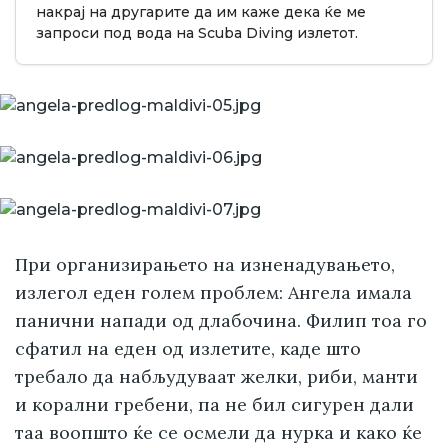
накрај на другарите да им каже дека ќе ме
запроси под вода на Scuba Diving излетот.
При организирањето на изненадувањето,
излегол еден голем проблем: Ангела имала
панични напади од длабочина. Филип тоа го
сфатил на еден од излетите, каде што
требало да набљудуваат желки, риби, манти
и корални гребени, па не бил сигурен дали
таа воопшто ќе се осмели да нурка и како ќе