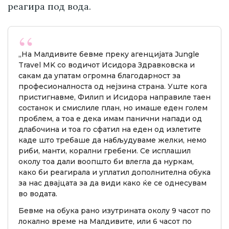
реагира под вода.
„На Малдивите бевме преку агенцијата Jungle
Travel MK со водичот Исидора Здравковска и
сакам да упатам огромна благодарност за
професионалноста од нејзина страна. Уште кога
пристигнавме, Филип и Исидора направиле таен
состанок и смислиле план, но имаше еден голем
проблем, а тоа е дека имам панични напади од
длабочина и тоа го сфатил на еден од излетите
каде што требаше да набљудуваме желки, немо
риби, манти, корални гребени. Се исплашил
околу тоа дали воопшто би влегла да нуркам,
како би реагирала и уплатил дополнителна обука
за нас двајцата за да види како ќе се однесувам
во водата.
Бевме на обука рано изутрината околу 9 часот по
локално време на Малдивите, или 6 часот по