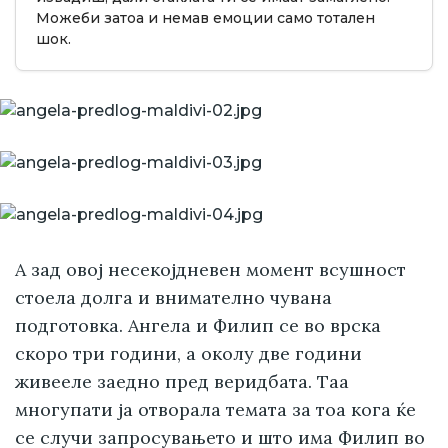
Можеби затоа и немав емоции само тотален
шок.
А зад овој несекојдневен момент всушност
стоела долга и внимателно чувана
подготовка. Ангела и Филип се во врска
скоро три години, а околу две години
живееле заедно пред веридбата. Таа
многупати ја отворала темата за тоа кога ќе
се случи запросувањето и што има Филип во