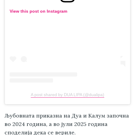
View this post on Instagram
A post shared by DUA LIPA (@dualipa)
Љубовната приказна на Дуа и Калум започна
во 2024 година, а во јули 2025 година
споделија дека се вериле.