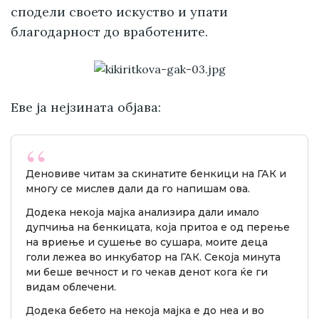
сподели своето искуство и упати
благодарност до вработените.
Еве ја нејзината објава:
Деновиве читам за скинатите бенкици на ГАК и
многу се мислев дали да го напишам ова.
Додека некоја мајка анализира дали имало
дупчиња на бенкицата, која притоа е од перење
на вриење и сушење во сушара, моите деца
голи лежеа во инкубатор на ГАК. Секоја минута
ми беше вечност и го чекав денот кога ќе ги
видам облечени.
Додека бебето на некоја мајка е до неа и во