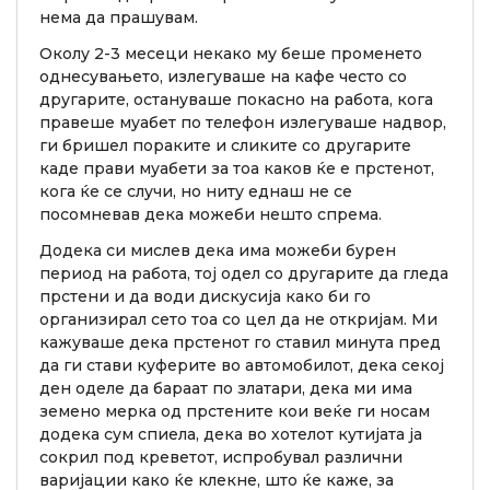
нема да прашувам.
Околу 2-3 месеци некако му беше променето
однесувањето, излегуваше на кафе често со
другарите, остануваше покасно на работа, кога
правеше муабет по телефон излегуваше надвор,
ги бришел пораките и сликите со другарите
каде прави муабети за тоа каков ќе е прстенот,
кога ќе се случи, но ниту еднаш не се
посомневав дека можеби нешто спрема.
Додека си мислев дека има можеби бурен
период на работа, тој одел со другарите да гледа
прстени и да води дискусија како би го
организирал сето тоа со цел да не откријам. Ми
кажуваше дека прстенот го ставил минута пред
да ги стави куферите во автомобилот, дека секој
ден оделе да бараат по златари, дека ми има
земено мерка од прстените кои веќе ги носам
додека сум спиела, дека во хотелот кутијата ја
сокрил под креветот, испробувал различни
варијации како ќе клекне, што ќе каже, за