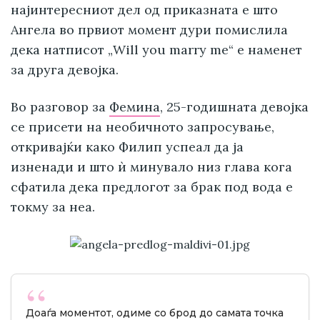
најинтересниот дел од приказната е што
Ангела во првиот момент дури помислила
дека натписот „Will you marry me“ е наменет
за друга девојка.
Во разговор за
Фемина
, 25-годишната девојка
се присети на необичното запросување,
откривајќи како Филип успеал да ја
изненади и што ѝ минувало низ глава кога
сфатила дека предлогот за брак под вода е
токму за неа.
Доаѓа моментот, одиме со брод до самата точка