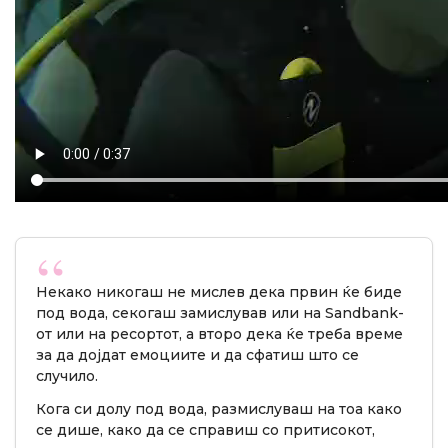
Некако никогаш не мислев дека првин ќе биде
под вода, секогаш замислував или на Sandbank-
от или на ресортот, а второ дека ќе треба време
за да дојдат емоциите и да сфатиш што се
случило.
Кога си долу под вода, размислуваш на тоа како
се дише, како да се справиш со притисокот,