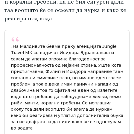
и корални гребени, па не бил сигурен дали
таа воопшто ќе се осмели да нурка и како ќе
реагира под вода.
„На Малдивите бевме преку агенцијата Jungle
Travel MK со водичот Исидора Здравковска и
сакам да упатам огромна благодарност за
професионалноста од нејзина страна. Уште кога
пристигнавме, Филип и Исидора направиле таен
состанок и смислиле план, но имаше еден голем
проблем, а тоа е дека имам панични напади од
длабочина и тоа го сфатил на еден од излетите
каде што требаше да набљудуваме желки, немо
риби, манти, корални гребени. Се исплашил
околу тоа дали воопшто би влегла да нуркам,
како би реагирала и уплатил дополнителна обука
за нас двајцата за да види како ќе се однесувам
во водата.