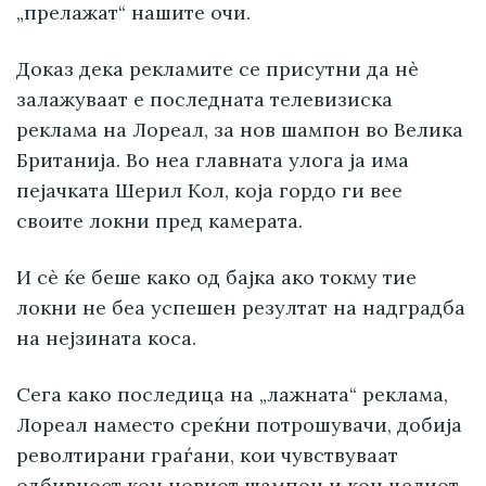
„прелажат“ нашите очи.
Доказ дека рекламите се присутни да нè
залажуваат е последната телевизиска
реклама на Лореал, за нов шампон во Велика
Британија. Во неа главната улога ја има
пејачката Шерил Кол, која гордо ги вее
своите локни пред камерата.
И сè ќе беше како од бајка ако токму тие
локни не беа успешен резултат на надградба
на нејзината коса.
Сега како последица на „лажната“ реклама,
Лореал наместо среќни потрошувачи, добија
револтирани граѓани, кои чувствуваат
одбивност кон новиот шампон и кон целиот