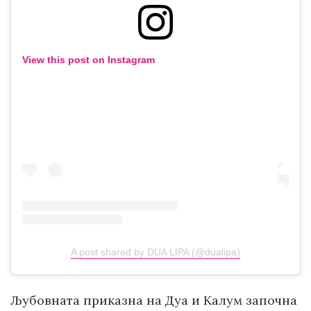
View this post on Instagram
A post shared by DUA LIPA (@dualipa)
Љубовната приказна на Дуа и Калум започна