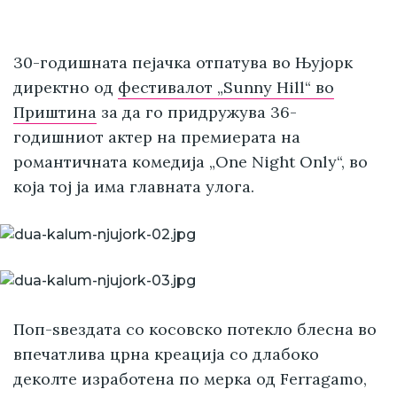
30-годишната пејачка отпатува во Њујорк
директно од
фестивалот „Sunny Hill“ во
Приштина
за да го придружува 36-
годишниот актер на премиерата на
романтичната комедија „One Night Only“, во
која тој ја има главната улога.
Поп-ѕвездата со косовско потекло блесна во
впечатлива црна креација со длабоко
деколте изработена по мерка од Ferragamo,