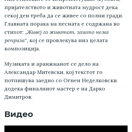
пријателството и животната мудрост дека
секој ден треба да се живее со полни гради.
Главната порака на песната е содржана во
стихот:
„Живеј го животот, зашто нема
реприза“
, кој се провлекува низ целата
композиција.
Музиката и аранжманот се дело на
Александар Митевски, кој текстот го
потпишува заедно со Огнен Неделковски
додека финалниот мастер е на Дарко
Димитров.
Видео