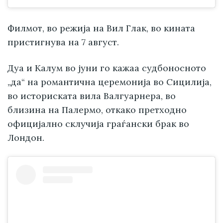
Филмот, во режија на Вил Глак, во кината
пристигнува на 7 август.
Дуа и Калум во јуни го кажаа судбоносното
„да“ на романтична церемонија во Сицилија,
во историската вила Валгуарнера, во
близина на Палермо, откако претходно
официјално склучија граѓански брак во
Лондон.