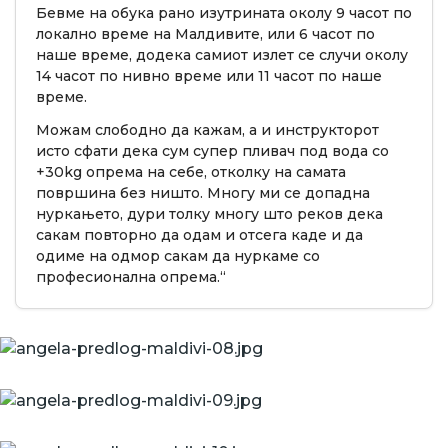
Бевме на обука рано изутрината околу 9 часот по
локално време на Малдивите, или 6 часот по
наше време, додека самиот излет се случи околу
14 часот по нивно време или 11 часот по наше
време.
Можам слободно да кажам, а и инструкторот
исто сфати дека сум супер пливач под вода со
+30kg опрема на себе, отколку на самата
површина без ништо. Многу ми се допадна
нуркањето, дури толку многу што реков дека
сакам повторно да одам и отсега каде и да
одиме на одмор сакам да нуркаме со
професионална опрема.“