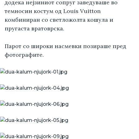
додека нејзиниот сопруг заведуваше во
темносин костум од Louis Vuitton
комбиниран со светложолта кошула и
пругаста вратоврска.
Парот со широки насмевки позираше пред
фотографите.