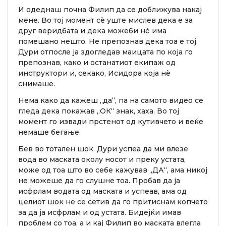
И одеднаш почна Филип да се доближува накај
мене. Во тој момент сè уште мислев дека е за
друг веридбата и дека можеби нè има
помешано нешто. Не препознав дека тоа е тој.
Дури отпосле ја здогледав маицата по која го
препознав, како и останатиот екипаж од
инструктори и, секако, Исидора која нè
снимаше.
Нема како да кажеш „да“, па на самото видео се
гледа дека покажав „ОК“ знак, хаха. Во тој
момент го извади прстенот од кутивчето и веќе
немаше бегање.
Бев во тотален шок. Дури успеа да ми влезе
вода во маската околу носот и преку устата,
може од тоа што во себе кажував „ДА“, ама никој
не можеше да го слушне тоа. Пробав да ја
исфрлам водата од маската и успеав, ама од
целиот шок не се сетив да го притиснам копчето
за да ја исфрлам и од устата. Бидејќи имав
проблем со тоа, а и кај Филип во маската влегла