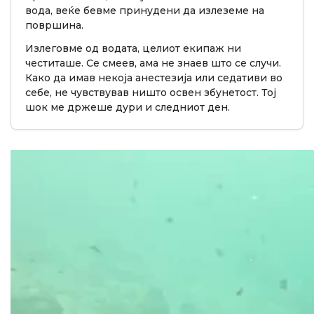
вода, веќе бевме принудени да излеземе на
површина.
Излеговме од водата, целиот екипаж ни
честиташе. Се смеев, ама не знаев што се случи.
Како да имав некоја анестезија или седативи во
себе, не чувствував ништо освен збунетост. Тој
шок ме држеше дури и следниот ден.