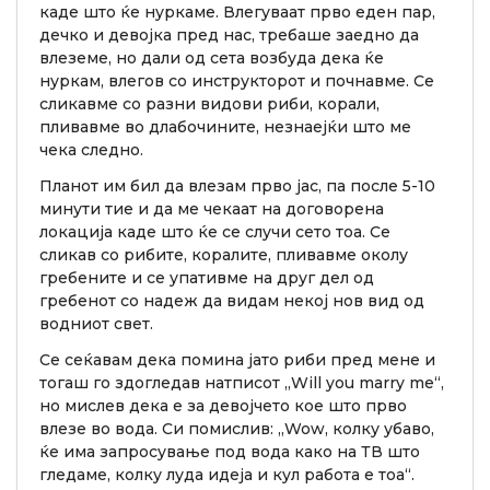
каде што ќе нуркаме. Влегуваат прво еден пар,
дечко и девојка пред нас, требаше заедно да
влеземе, но дали од сета возбуда дека ќе
нуркам, влегов со инструкторот и почнавме. Се
сликавме со разни видови риби, корали,
пливавме во длабочините, незнаејќи што ме
чека следно.
Планот им бил да влезам прво јас, па после 5-10
минути тие и да ме чекаат на договорена
локација каде што ќе се случи сето тоа. Се
сликав со рибите, коралите, пливавме околу
гребените и се упативме на друг дел од
гребенот со надеж да видам некој нов вид од
водниот свет.
Се сеќавам дека помина јато риби пред мене и
тогаш го здогледав натписот „Will you marry me“,
но мислев дека е за девојчето кое што прво
влезе во вода. Си помислив: „Wow, колку убаво,
ќе има запросување под вода како на ТВ што
гледаме, колку луда идеја и кул работа е тоа“.