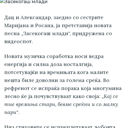
Дац и Александар, заедно со сестрите
Маријана и Росана, ја претставија новата
песна „Засекогаш млади“, придружена со
видеоспот.
Новата музичка соработка носи ведра
енергија и силна доза носталгија,
потсетувајќи на времињата кога малите
нешта биле доволни за голема среќа. Во
рефренот се испраќа порака која многумина
лесно ќе ја почувствуваат како своја:
„Кај се
тие времиња стари, бевме среќни и со малку
пари“
.
Низ стиховите се испреплетуваат љубовта,