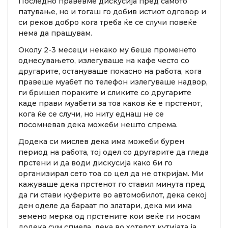
Последно правевме дискусија пред самото
патување, но и тогаш го добив истиот одговор и
си реков добро кога треба ќе се случи повеќе
нема да прашувам.
Околу 2-3 месеци некако му беше променето
однесувањето, излегуваше на кафе често со
другарите, остануваше покасно на работа, кога
правеше муабет по телефон излегуваше надвор,
ги бришел пораките и сликите со другарите
каде прави муабети за тоа каков ќе е прстенот,
кога ќе се случи, но ниту еднаш не се
посомневав дека можеби нешто спрема.
Додека си мислев дека има можеби бурен
период на работа, тој одел со другарите да гледа
прстени и да води дискусија како би го
организирал сето тоа со цел да не откријам. Ми
кажуваше дека прстенот го ставил минута пред
да ги стави куферите во автомобилот, дека секој
ден оделе да бараат по златари, дека ми има
земено мерка од прстените кои веќе ги носам
додека сум спиела, дека во хотелот кутијата ја