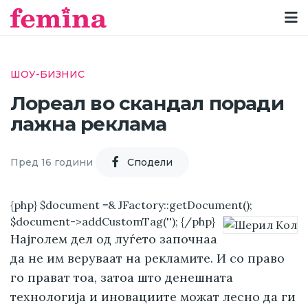
ШОУ-БИЗНИС
Лореал во скандал поради
лажна реклама
Пред 16 години
Cподели
{php} $document =& JFactory::getDocument();
$document->addCustomTag('
'); {/php}
Најголем дел од луѓето започнаа
да не им веруваат на рекламите. И со право
го прават тоа, затоа што денешната
технологија и иновациите можат лесно да ги