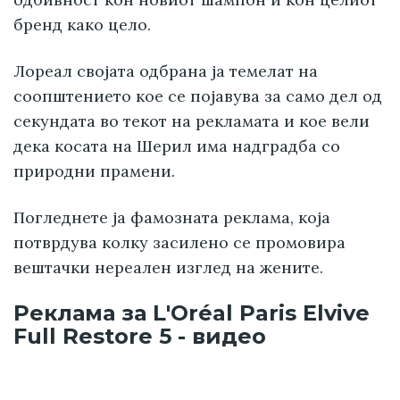
бренд како цело.
Лореал својата одбрана ја темелат на
соопштението кое се појавува за само дел од
секундата во текот на рекламата и кое вели
дека косата на Шерил има надградба со
природни прамени.
Погледнете ја фамозната реклама, која
потврдува колку засилено се промовира
вештачки нереален изглед на жените.
Реклама за L'Oréal Paris Elvive
Full Restore 5 - видео