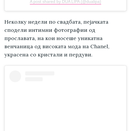
A post shared by DUA LIPA (@dualipa)
Неколку недели по свадбата, пејачката
сподели интимни фотографии од
прославата, на кои носеше уникатна
венчаница од високата мода на Chanel,
украсена со кристали и пердуви.