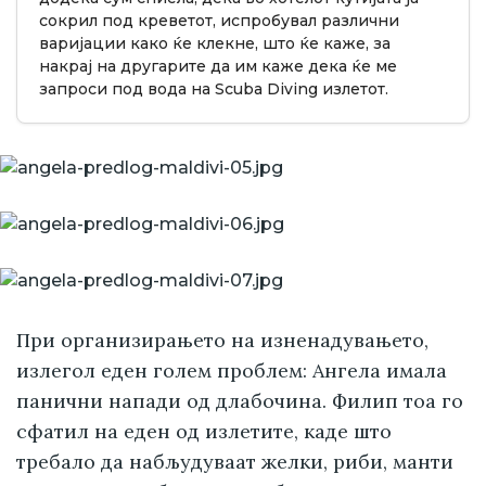
сокрил под креветот, испробувал различни
варијации како ќе клекне, што ќе каже, за
накрај на другарите да им каже дека ќе ме
запроси под вода на Scuba Diving излетот.
При организирањето на изненадувањето,
излегол еден голем проблем: Ангела имала
панични напади од длабочина. Филип тоа го
сфатил на еден од излетите, каде што
требало да набљудуваат желки, риби, манти