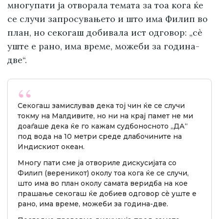
многупати ја отворала темата за тоа кога ќе
се случи запросувањето и што има Филип во
план, но секогаш добивала ист одговор: „сè
уште е рано, има време, можеби за година-
две“.
Секогаш замислував дека тој чин ќе се случи
токму на Малдивите, но ни на крај памет не ми
доаѓаше дека ќе го кажам судбоносното „ДА“
под вода на 10 метри среде длабочините на
Индискиот океан.
Многу пати сме ја отвориле дискусијата со
Филип (вереникот) околу тоа кога ќе се случи,
што има во план околу самата веридба на кое
прашање секогаш ќе добиев одговор сè уште е
рано, има време, можеби за година-две.