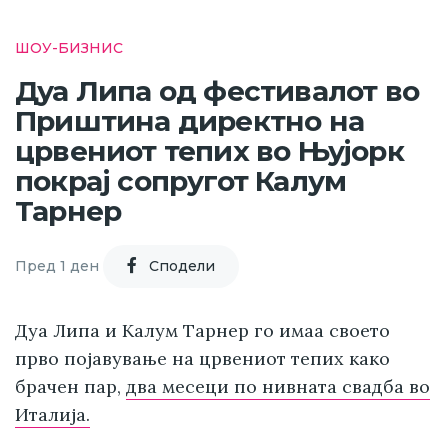
ШОУ-БИЗНИС
Дуа Липа од фестивалот во
Приштина директно на
црвениот тепих во Њујорк
покрај сопругот Калум
Тарнер
Пред 1 ден
Cподели
Дуа Липа и Калум Тарнер го имаа своето
прво појавување на црвениот тепих како
брачен пар,
два месеци по нивната свадба во
Италија.