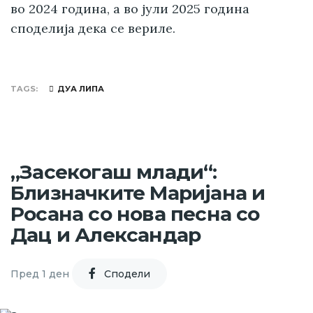
во 2024 година, а во јули 2025 година
споделија дека се вериле.
TAGS
ДУА ЛИПА
„Засекогаш млади“:
Близначките Маријана и
Росана со нова песна со
Дац и Александар
Пред 1 ден
Cподели