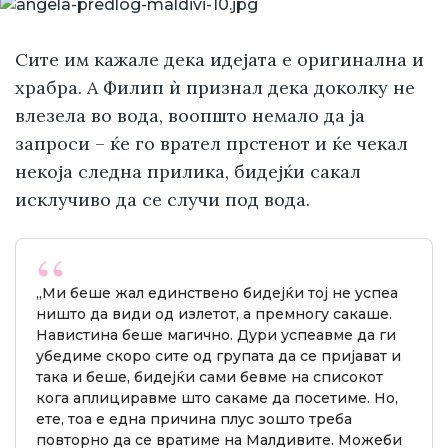
Сите им кажале дека идејата е оригинална и
храбра. А Филип ѝ признал дека доколку не
влезела во вода, воопшто немало да ја
запроси – ќе го врател прстенот и ќе чекал
некоја следна прилика, бидејќи сакал
исклучиво да се случи под вода.
„Ми беше жал единствено бидејќи тој не успеа
ништо да види од излетот, а премногу сакаше.
Навистина беше магично. Дури успеавме да ги
убедиме скоро сите од групата да се пријават и
така и беше, бидејќи сами бевме на списокот
кога аплициравме што сакаме да посетиме. Но,
ете, тоа е една причина плус зошто треба
повторно да се вратиме на Малдивите. Можеби