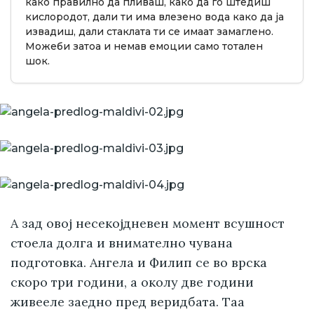
како правилно да пливаш, како да го штедиш
кислородот, дали ти има влезено вода како да ја
извадиш, дали стаклата ти се имаат замаглено.
Можеби затоа и немав емоции само тотален
шок.
А зад овој несекојдневен момент всушност
стоела долга и внимателно чувана
подготовка. Ангела и Филип се во врска
скоро три години, а околу две години
живееле заедно пред веридбата. Таа