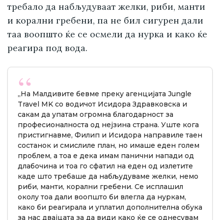
требало да набљудуваат желки, риби, манти
и корални гребени, па не бил сигурен дали
таа воопшто ќе се осмели да нурка и како ќе
реагира под вода.
„На Малдивите бевме преку агенцијата Jungle
Travel MK со водичот Исидора Здравковска и
сакам да упатам огромна благодарност за
професионалноста од нејзина страна. Уште кога
пристигнавме, Филип и Исидора направиле таен
состанок и смислиле план, но имаше еден голем
проблем, а тоа е дека имам панични напади од
длабочина и тоа го сфатил на еден од излетите
каде што требаше да набљудуваме желки, немо
риби, манти, корални гребени. Се исплашил
околу тоа дали воопшто би влегла да нуркам,
како би реагирала и уплатил дополнителна обука
за нас двајцата за да види како ќе се однесувам