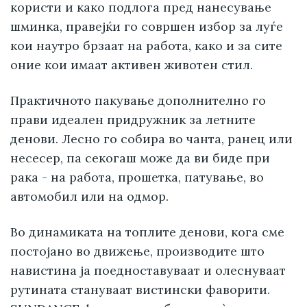
користи и како подлога пред нанесување
шминка, правејќи го совршен избор за луѓе
кои наутро брзаат на работа, како и за сите
оние кои имаат активен животен стил.
Практичното пакување дополнително го
прави идеален придружник за летните
денови. Лесно го собира во чанта, ранец или
несесер, па секогаш може да ви биде при
рака - на работа, прошетка, патување, во
автомобил или на одмор.
Во динамиката на топлите денови, кога сме
постојано во движење, производите што
навистина ја поедноставуваат и олеснуваат
рутината стануваат вистински фаворити.