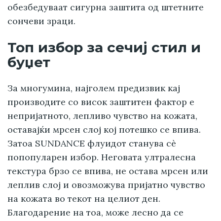
обезбедуваат сигурна заштита од штетните
сончеви зраци.
Топ избор за сечиј стил и
буџет
За многумина, најголем предизвик кај
производите со висок заштитен фактор е
непријатното, лепливо чувство на кожата,
оставајќи мрсен слој кој потешко се впива.
Затоа SUNDANCE флуидот станува сè
попопуларен избор. Неговата ултралесна
текстура брзо се впива, не остава мрсен или
леплив слој и овозможува пријатно чувство
на кожата во текот на целиот ден.
Благодарение на тоа, може лесно да се