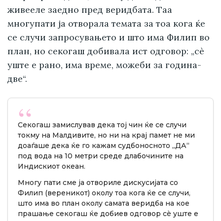
живееле заедно пред веридбата. Таа
многупати ја отворала темата за тоа кога ќе
се случи запросувањето и што има Филип во
план, но секогаш добивала ист одговор: „сè
уште е рано, има време, можеби за година-
две“.
Секогаш замислував дека тој чин ќе се случи
токму на Малдивите, но ни на крај памет не ми
доаѓаше дека ќе го кажам судбоносното „ДА“
под вода на 10 метри среде длабочините на
Индискиот океан.
Многу пати сме ја отвориле дискусијата со
Филип (вереникот) околу тоа кога ќе се случи,
што има во план околу самата веридба на кое
прашање секогаш ќе добиев одговор сè уште е