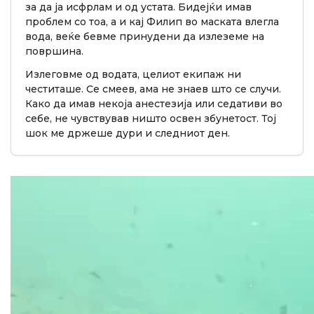
за да ја исфрлам и од устата. Бидејќи имав
проблем со тоа, а и кај Филип во маската влегла
вода, веќе бевме принудени да излеземе на
површина.
Излеговме од водата, целиот екипаж ни
честиташе. Се смеев, ама не знаев што се случи.
Како да имав некоја анестезија или седативи во
себе, не чувствував ништо освен збунетост. Тој
шок ме држеше дури и следниот ден.