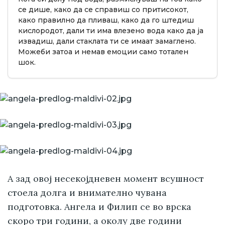
се дише, како да се справиш со притисокот,
како правилно да пливаш, како да го штедиш
кислородот, дали ти има влезено вода како да ја
извадиш, дали стаклата ти се имаат замаглено.
Можеби затоа и немав емоции само тотален
шок.
А зад овој несекојдневен момент всушност
стоела долга и внимателно чувана
подготовка. Ангела и Филип се во врска
скоро три години, а околу две години