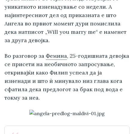
уникатното изненадување со недели. А
најинтересниот дел од приказната е што
Ангела во првиот момент дури помислила
дека натписот „Will you marry me“ е наменет
за друга девојка.
Во разговор за
Фемина
, 25-годишната девојка
се присети на необичното запросување,
откривајќи како Филип успеал да ја
изненади и што ѝ минувало низ глава кога
сфатила дека предлогот за брак под вода е
токму за неа.