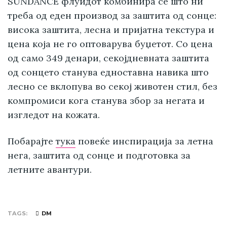
SUNDANCE флуидот комбинира сè што ни
треба од еден производ за заштита од сонце:
висока заштита, лесна и пријатна текстура и
цена која не го оптоварува буџетот. Со цена
од само 349 денари, секојдневната заштита
од сонцето станува едноставна навика што
лесно се вклопува во секој животен стил, без
компромиси кога станува збор за негата и
изгледот на кожата.
Побарајте
тука
повеќе инспирација за летна
нега, заштита од сонце и подготовка за
летните авантури.
TAGS
DM