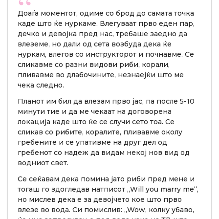
Доаѓа моментот, одиме со брод до самата точка
каде што ќе нуркаме. Влегуваат прво еден пар,
дечко и девојка пред нас, требаше заедно да
влеземе, но дали од сета возбуда дека ќе
нуркам, влегов со инструкторот и почнавме. Се
сликавме со разни видови риби, корали,
пливавме во длабочините, незнаејќи што ме
чека следно.
Планот им бил да влезам прво јас, па после 5-10
минути тие и да ме чекаат на договорена
локација каде што ќе се случи сето тоа. Се
сликав со рибите, коралите, пливавме околу
гребените и се упативме на друг дел од
гребенот со надеж да видам некој нов вид од
водниот свет.
Се сеќавам дека помина јато риби пред мене и
тогаш го здогледав натписот „Will you marry me“,
но мислев дека е за девојчето кое што прво
влезе во вода. Си помислив: „Wow, колку убаво,