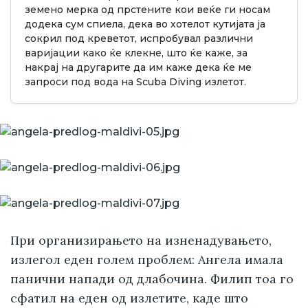
земено мерка од прстените кои веќе ги носам
додека сум спиела, дека во хотелот кутијата ја
сокрил под креветот, испробувал различни
варијации како ќе клекне, што ќе каже, за
накрај на другарите да им каже дека ќе ме
запроси под вода на Scuba Diving излетот.
При организирањето на изненадувањето,
излегол еден голем проблем: Ангела имала
панични напади од длабочина. Филип тоа го
сфатил на еден од излетите, каде што