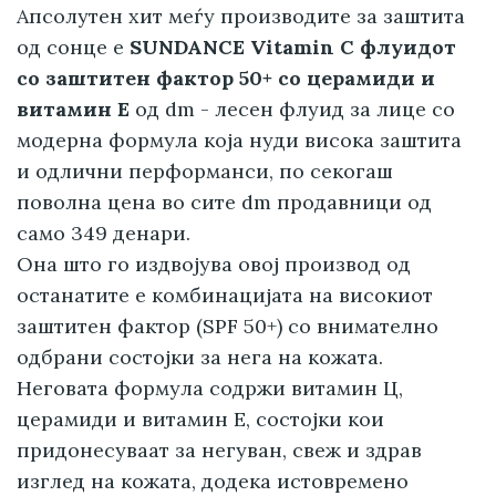
Апсолутен хит меѓу производите за заштита
од сонце е
SUNDANCE Vitamin C флуидот
со заштитен фактор 50+ со церамиди и
витамин Е
од dm - лесен флуид за лице со
модерна формула која нуди висока заштита
и одлични перформанси, по секогаш
поволна цена во сите dm продавници од
само 349 денари.
Она што го издвојува овој производ од
останатите е комбинацијата на високиот
заштитен фактор (SPF 50+) со внимателно
одбрани состојки за нега на кожата.
Неговата формула содржи витамин Ц,
церамиди и витамин Е, состојки кои
придонесуваат за негуван, свеж и здрав
изглед на кожата, додека истовремено