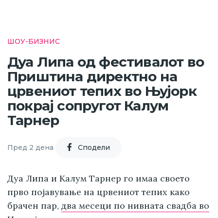
ШОУ-БИЗНИС
Дуа Липа од фестивалот во
Приштина директно на
црвениот тепих во Њујорк
покрај сопругот Калум
Тарнер
Пред 2 дена
Cподели
Дуа Липа и Калум Тарнер го имаа своето
прво појавување на црвениот тепих како
брачен пар,
два месеци по нивната свадба во