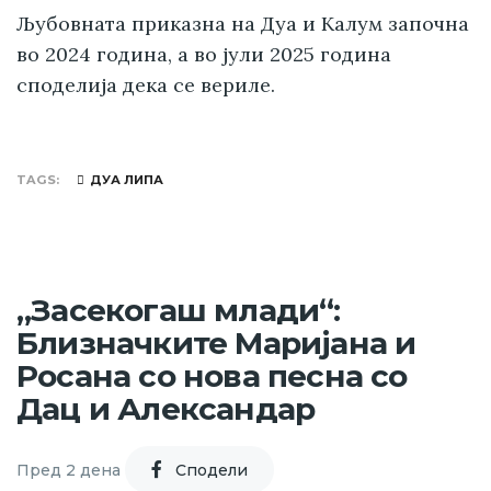
Љубовната приказна на Дуа и Калум започна
во 2024 година, а во јули 2025 година
споделија дека се вериле.
TAGS
ДУА ЛИПА
„Засекогаш млади“:
Близначките Маријана и
Росана со нова песна со
Дац и Александар
Пред 2 дена
Cподели