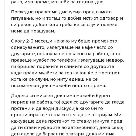
рано, има време, можеби за година-две.
Последно правевме дискусија пред самото
патување, но и тогаш го добив истиот одговор и
си реков добро кога треба ќе се случи повеќе
нема да прашувам.
Околу 2-3 месеци некако му беше променето
однесувањето, излегуваше на кафе често со
другарите, остануваше покасно на работа, кога
правеше муабет по телефон излегуваше надвор,
ги бришел пораките и сликите со другарите
каде прави муабети за тоа каков ќе е прстенот,
кога ќе се случи, но ниту еднаш не се
посомневав дека можеби нешто спрема.
Додека си мислев дека има можеби бурен
период на работа, тој одел со другарите да гледа
прстени и да води дискусија како би го
организирал сето тоа со цел да не откријам. Ми
кажуваше дека прстенот го ставил минута пред
да ги стави куферите во автомобилот, дека секој
ден оделе да бараат по златари, дека ми има