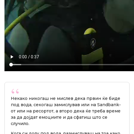
Некако никогаш не мислев дека првин ќе биде
под вода, секогаш замислував или на Sandbank-
от или на ресортот, а второ дека ќе треба време
за да дојдат емоциите и да сфатиш што се
случило.
Кога си долу под вода, размислуваш на тоа како