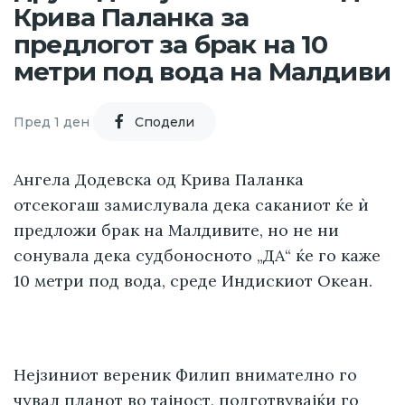
Крива Паланка за
предлогот за брак на 10
метри под вода на Малдиви
Пред 1 ден
Cподели
Ангела Додевска од Крива Паланка
отсекогаш замислувала дека саканиот ќе ѝ
предложи брак на Малдивите, но не ни
сонувала дека судбоносното „ДА“ ќе го каже
10 метри под вода, среде Индискиот Океан.
Нејзиниот вереник Филип внимателно го
чувал планот во тајност, подготвувајќи го