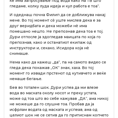
ќе има запросување под вода како на ТВ што
гледаме, колку луда идеја и кул работа е тоа“.
И одеднаш почна Филип да се доближува накај
мене. Во тој момент сè уште мислев дека е за
друг веридбата и дека можеби нè има
помешано нешто. Не препознав дека тоа е тој.
Дури отпосле ја здогледав маицата по која го
препознав, како и останатиот екипаж од
инструктори и, секако, Исидора која нè
снимаше.
Нема како да кажеш „да“, па на самото видео се
гледа дека покажав „ОК“ знак, хаха. Во тој
момент го извади прстенот од кутивчето и веќе
немаше бегање.
Бев во тотален шок. Дури успеа да ми влезе
вода во маската околу носот и преку устата,
може од тоа што во себе кажував „ДА“, ама никој
не можеше да го слушне тоа. Пробав да ја
исфрлам водата од маската и успеав, ама од
целиот шок не се сетив да го притиснам копчето