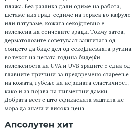
плажа. Без разлика дали одиме на работа,
шетаме низ град, седиме на тераса во кафуле
или патуваме, кожата секојдневно е
изложена на сончевите зраци. Токму затоа,
дерматолозите советуваат заштитата од
сонцето да биде дел од секојдневната рутина
во текот на целата година бидејќи
изложеноста на UVA и UVB зраците е една од
главните причини за предвремено стареење
на кожата, губење на нејзината еластичност,
како и за појава на пигментни дамки.
Добрата вест е што ефикасната заштита не
мора да значи и висока цена.
Апсолутен хит