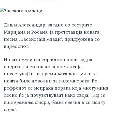
Дац и Александар, заедно со сестрите
Маријана и Росана, ја претставија новата
песна „Засекогаш млади“, придружена со
видеоспот.
Новата музичка соработка носи ведра
енергија и силна доза носталгија,
потсетувајќи на времињата кога малите
нешта биле доволни за голема среќа. Во
рефренот се испраќа порака која многумина
лесно ќе ја почувствуваат како своја:
„Кај се
тие времиња стари, бевме среќни и со малку
пари“
.