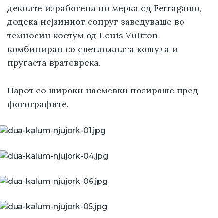
деколте изработена по мерка од Ferragamo,
додека нејзиниот сопруг заведуваше во
темносин костум од Louis Vuitton
комбиниран со светложолта кошула и
пругаста вратоврска.
Парот со широки насмевки позираше пред
фотографите.