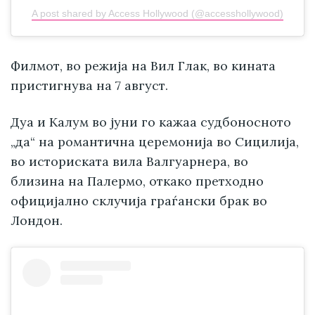
A post shared by Access Hollywood (@accesshollywood)
Филмот, во режија на Вил Глак, во кината
пристигнува на 7 август.
Дуа и Калум во јуни го кажаа судбоносното
„да“ на романтична церемонија во Сицилија,
во историската вила Валгуарнера, во
близина на Палермо, откако претходно
официјално склучија граѓански брак во
Лондон.