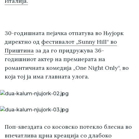
Италија.
30-годишната пејачка отпатува во Њујорк
директно од
фестивалот „Sunny Hill“ во
Приштина
за да го придружува 36-
годишниот актер на премиерата на
романтичната комедија „One Night Only“, во
која тој ја има главната улога.
Поп-ѕвездата со косовско потекло блесна во
впечатлива црна креација со длабоко