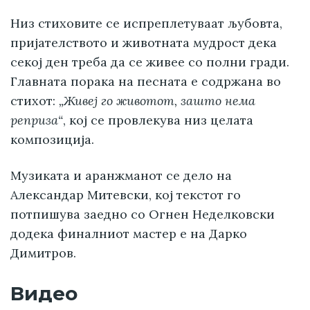
Низ стиховите се испреплетуваат љубовта,
пријателството и животната мудрост дека
секој ден треба да се живее со полни гради.
Главната порака на песната е содржана во
стихот:
„Живеј го животот, зашто нема
реприза“
, кој се провлекува низ целата
композиција.
Музиката и аранжманот се дело на
Александар Митевски, кој текстот го
потпишува заедно со Огнен Неделковски
додека финалниот мастер е на Дарко
Димитров.
Видео