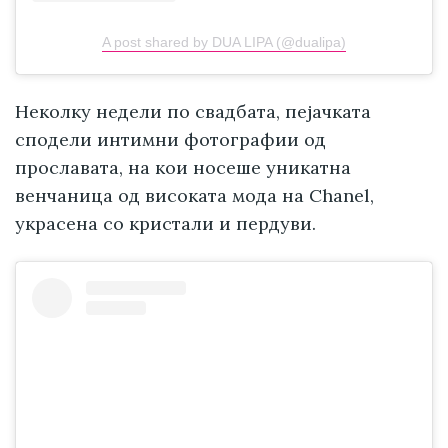
A post shared by DUA LIPA (@dualipa)
Неколку недели по свадбата, пејачката
сподели интимни фотографии од
прославата, на кои носеше уникатна
венчаница од високата мода на Chanel,
украсена со кристали и пердуви.