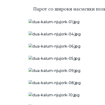
Парот со широки насмевки поз