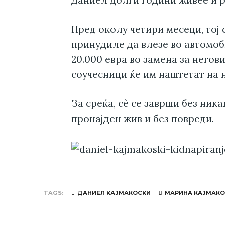
Пред околу четири месеци,
тој
принудиле да влезе во автомоби
20.000 евра во замена за негов
соучесници ќе им наштетат на н
За среќа, сè се заврши без ник
пронајден жив и без повреди.
TAGS
ДАНИЕЛ КАЈМАКОСКИ
МАРИНА КАЈМАК