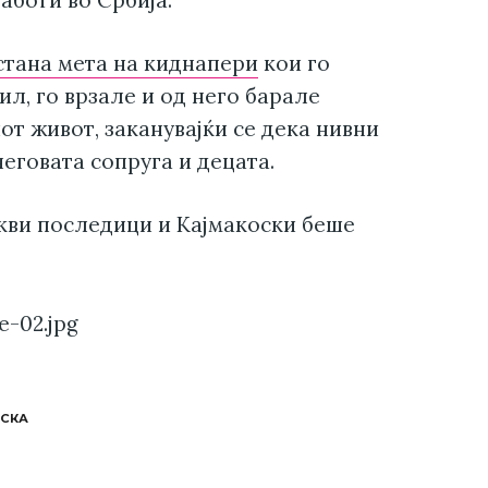
 стана мета на киднапери
кои го
л, го врзале и од него барале
иот живот, заканувајќи се дека нивни
еговата сопруга и децата.
акви последици и Кајмакоски беше
ОСКА