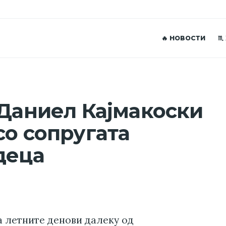
🔥 НОВОСТИ
♏
 Даниел Кајмакоски
со сопругата
деца
а летните денови далеку од