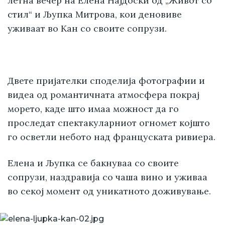
летна вечер на Елена Најдоски од „Живот со
стил“ и Љупка Митрова, кои деновиве
уживаат во Кан со своите сопрузи.
Двете пријателки споделија фотографии и
видеа од романтичната атмосфера покрај
морето, каде што имаа можност да го
проследат спектакуларниот огномет којшто
го осветли небото над француската ривиера.
Елена и Љупка се бакнуваа со своите
сопрузи, наздравија со чаша вино и уживаа
во секој момент од уникатното доживување.