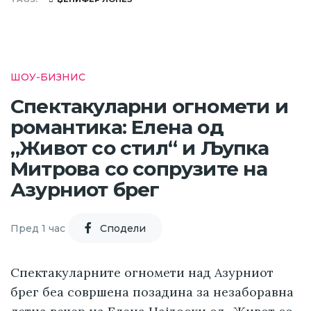
ШОУ-БИЗНИС
Спектакуларни огномети и
романтика: Елена од
„Живот со стил“ и Љупка
Митрова со сопрузите на
Азурниот брег
Пред 1 час
Cподели
Спектакуларните огномети над Азурниот
брег беа совршена позадина за незаборавна