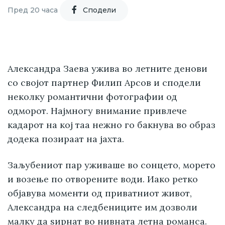
Пред 20 часа
Cподели
Александра Заева ужива во летните денови
со својот партнер Филип Арсов и сподели
неколку романтични фотографии од
одморот. Најмногу внимание привлече
кадарот на кој таа нежно го бакнува во образ
додека позираат на јахта.
Заљубениот пар уживаше во сонцето, морето
и возење по отворените води. Иако ретко
објавува моменти од приватниот живот,
Александра на следбениците им дозволи
малку да ѕирнат во нивната летна романса.