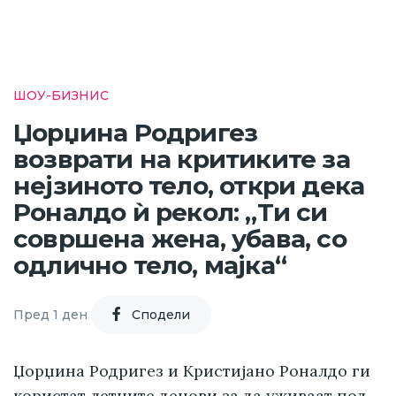
ШОУ-БИЗНИС
Џорџина Родригез
возврати на критиките за
нејзиното тело, откри дека
Роналдо ѝ рекол: „Ти си
совршена жена, убава, со
одлично тело, мајка“
Пред 1 ден
Cподели
Џорџина Родригез и Кристијано Роналдо ги
користат летните денови за да уживаат под