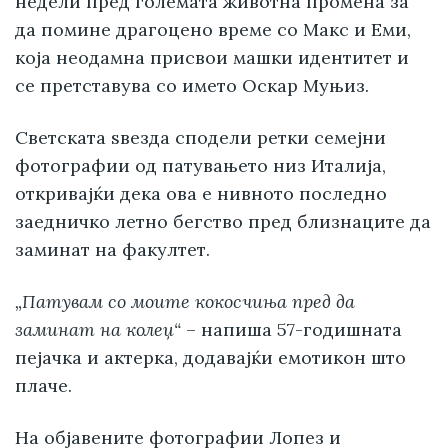
недели пред големата животна промена за
да помине драгоцено време со Макс и Еми,
која неодамна присвои машки идентитет и
се претставува со името Оскар Муњиз.
Светската ѕвезда сподели ретки семејни
фотографии од патувањето низ Италија,
откривајќи дека ова е нивното последно
заедничко летно бегство пред близнаците да
заминат на факултет.
„Патувам со моите кокосчиња пред да
заминат на колеџ“
– напиша 57-годишната
пејачка и актерка, додавајќи емотикон што
плаче.
На објавените фотографии Лопез и