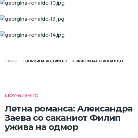
TAGS
ЏОРЏИНА РОДРИГЕЗ
КРИСТИЈАНО РОНАЛДО
ШОУ-БИЗНИС
Летна романса: Александра
Заева со саканиот Филип
ужива на одмор