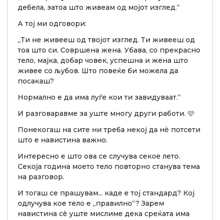
дебела, затоа што живеам од мојот изглед.“
А тој ми одговори:
„Ти не живееш од твојот изглед. Ти живееш од
тоа што си. Совршена жена. Убава, со прекрасно
тело, мајка, добар човек, успешна и жена што
живее со љубов. Што повеќе би можела да
посакаш?
Нормално е да има луѓе кои ти завидуваат.“
И разговаравме за уште многу други работи. 🩷
Понекогаш на сите ни треба некој да нè потсети
што е навистина важно.
Интересно е што ова се случува секое лето.
Секоја година моето тело повторно станува тема
на разговор.
И тогаш се прашувам... каде е тој стандард? Кој
одлучува кое тело е „правилно“? Зарем
навистина сè уште мислиме дека среќата има