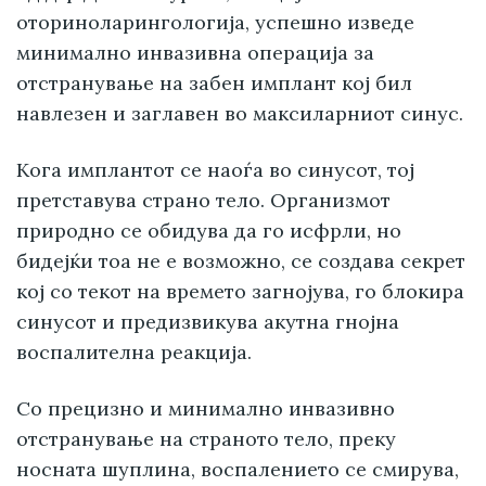
оториноларингологија, успешно изведе
минимално инвазивна операција за
отстранување на забен имплант кој бил
навлезен и заглавен во максиларниот синус.
Кога имплантот се наоѓа во синусот, тој
претставува страно тело. Организмот
природно се обидува да го исфрли, но
бидејќи тоа не е возможно, се создава секрет
кој со текот на времето загнојува, го блокира
синусот и предизвикува акутна гнојна
воспалителна реакција.
Со прецизно и минимално инвазивно
отстранување на страното тело, преку
носната шуплина, воспалението се смирува,