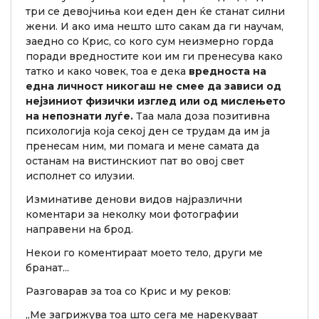
три се девојчиња кои еден ден ќе станат силни
жени. И ако има нешто што сакам да ги научам,
заедно со Крис, со кого сум неизмерно горда
поради вредностите кои им ги пренесува како
татко и како човек, тоа е дека
вредноста на
една личност никогаш не смее да зависи од
нејзиниот физички изглед или од мислењето
на непознати луѓе.
Таа мала доза позитивна
психологија која секој ден се трудам да им ја
пренесам ним, ми помага и мене самата да
останам на вистинскиот пат во овој свет
исполнет со илузии.
Изминативе денови видов најразлични
коментари за неколку мои фотографии
направени на брод.
Некои го коментираат моето тело, други ме
бранат...
Разговарав за тоа со Крис и му реков:
„Ме загрижува тоа што сега ме нарекуваат