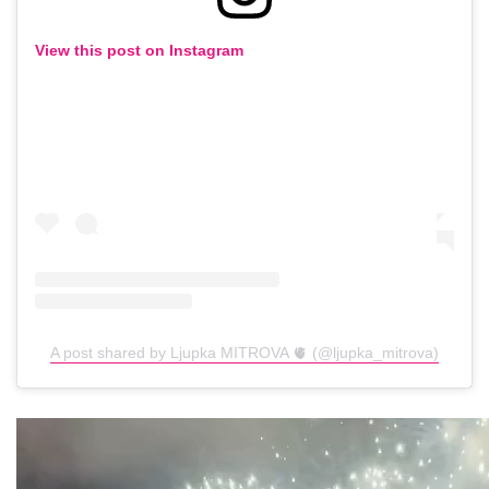
View this post on Instagram
A post shared by Ljupka MITROVA 🫀 (@ljupka_mitrova)