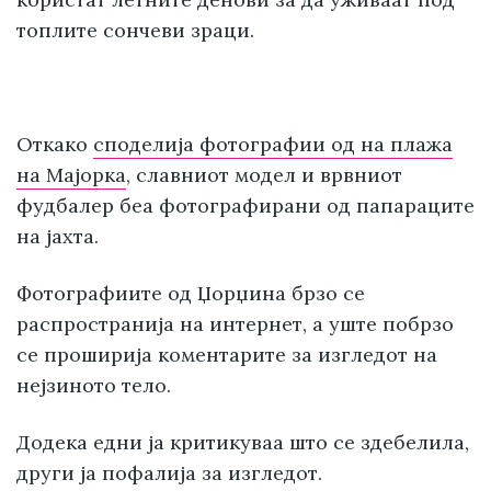
топлите сончеви зраци.
Откако
споделија фотографии од на плажа
на Мајорка
, славниот модел и врвниот
фудбалер беа фотографирани од папараците
на јахта.
Фотографиите од Џорџина брзо се
распространија на интернет, а уште побрзо
се проширија коментарите за изгледот на
нејзиното тело.
Додека едни ја критикуваа што се здебелила,
други ја пофалија за изгледот.