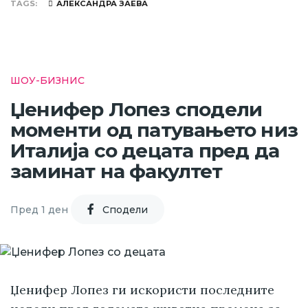
TAGS
АЛЕКСАНДРА ЗАЕВА
ШОУ-БИЗНИС
Џенифер Лопез сподели
моменти од патувањето низ
Италија со децата пред да
заминат на факултет
Пред 1 ден
Cподели
Џенифер Лопез ги искористи последните