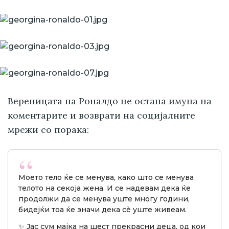
Вереницата на Роналдо не остана имуна на
коментарите и возврати на социјалните
мрежи со порака:
Моето тело ќе се менува, како што се менува
телото на секоја жена. И се надевам дека ќе
продолжи да се менува уште многу години,
бидејќи тоа ќе значи дека сè уште живеам.
✨ Јас сум мајка на шест прекрасни деца, од кои