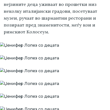
нејзините деца уживаат во прошетки низ
неколку италијански градови, посетуваат
музеи, ручаат во шармантни ресторани и
позираат пред знаменитости, меѓу кои и
римскиот Колосеум.