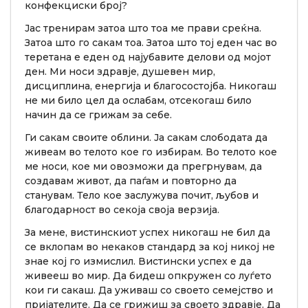
конфекциски број?
Јас тренирам затоа што тоа ме прави среќна.
Затоа што го сакам тоа. Затоа што тој еден час во
теретана е еден од најубавите делови од мојот
ден. Ми носи здравје, душевен мир,
дисциплина, енергија и благосостојба. Никогаш
не ми било цел да ослабам, отсекогаш било
начин да се грижам за себе.
Ги сакам своите облини. Ја сакам слободата да
живеам во телото кое го избирам. Во телото кое
ме носи, кое ми овозможи да прегрнувам, да
создавам живот, да паѓам и повторно да
станувам. Тело кое заслужува почит, љубов и
благодарност во секоја своја верзија.
За мене, вистинскиот успех никогаш не бил да
се вклопам во некаков стандард за кој никој не
знае кој го измислил. Вистински успех е да
живееш во мир. Да бидеш опкружен со луѓето
кои ги сакаш. Да уживаш со своето семејство и
пријателите. Да се грижиш за своето здравје. Да