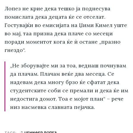
Лопез не крие дека тешко ја поднесува
помислата дека децата ќе се отселат.
Гостувајќи во емисијата на Џими Кимел уште
во мај, таа призна дека плаче со месеци
поради моментот кога ќе ѝ остане „празно
гнездо“.
„Не зборувајте ми за тоа, веднаш почнувам
да плачам. Плачам веќе два месеца. Се
надевам дека многу брзо ќе сфатат дека
студентските соби се премали и дека ќе им
недостига домот. Тоа е мојот план“ – рече
низ насмевка славната пејачка.
TAGS
ЏЕНИФЕР ЛОПЕЗ