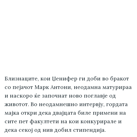
Близнаците, кои Џенифер ги доби во бракот
со пејачот Марк Антони, неодамна матурираа
и наскоро ќе започнат ново поглавје од
животот. Во неодамнешно интервју, гордата
мајка откри дека двајцата биле примени на
сите пет факултети на кои конкурирале и
дека секој од нив добил стипендија.