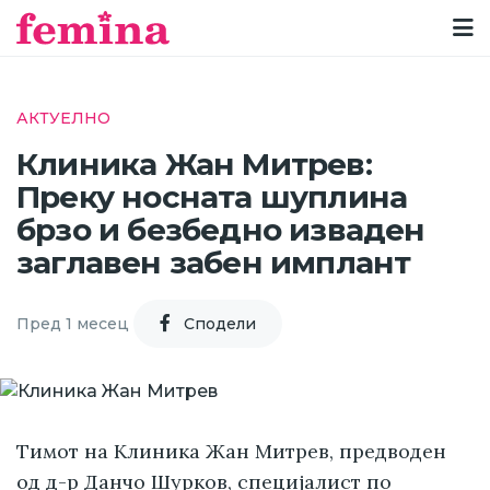
АКТУЕЛНО
Клиника Жан Митрев:
Преку носната шуплина
брзо и безбедно изваден
заглавен забен имплант
Пред 1 месец
Cподели
Тимот на Клиника Жан Митрев, предводен
од д-р Данчо Шурков, специјалист по