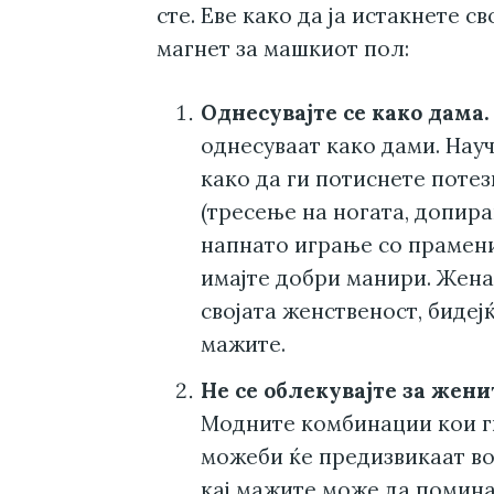
сте. Еве како да ја истакнете св
магнет за машкиот пол:
Однесувајте се како дама.
однесуваат како дами. Науч
како да ги потиснете потез
(тресење на ногата, допира
напнато играње со прамени
имајте добри манири. Жена
својата женственост, бидеј
мажите.
Не се облекувајте за женит
Модните комбинации кои г
можеби ќе предизвикаат во
кај мажите може да помина