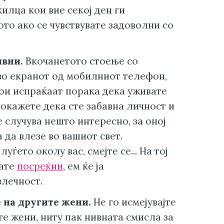
килца кои вие секој ден ги
то ако се чувствувате задоволни со
ивни.
Вкочанетото стоење со
 во екранот од мобилниот телефон,
ои испраќаат порака дека уживате
Покажете дека сте забавна личност и
е случува нешто интересно, за оној
 да влезе во вашиот свет.
луѓето околу вас, смејте се... На тој
вате
посреќни
, ем ќе ја
лечност.
е на другите жени.
Не го исмејувајте
е жени, ниту пак нивната смисла за