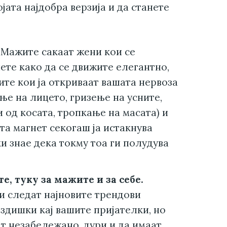
ојата најдобра верзија и да станете
Мажите сакаат жени кои се
ете како да се движите елегантно,
ите кои ја откриваат вашата нервоза
ње на лицето, гризење на усните,
 од косата, тропкање на масата) и
та магнет секогаш ја истакнува
ќи знае дека токму тоа ги полудува
е, туку за мажите и за себе.
и следат најновите трендови
здишки кај вашите пријателки, но
т незабележано, дури и да имаат