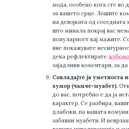
мода, особено кога сте во
за вашето срце. Лошите ко
на девојката од соседната
што минала покрај вас нема
популарност кај мажите. С
вие покажувате несигурност
дека рефлектирате
љубом
зајадливи коментари, за да
Совладајте ја уметноста 
хумор (чамче-муабет).
Отк
до вас, потребно е да ја и
карактер. Се разбира, ваши
длабоки, па вашата комуни
забавни муабети. И неврза
вашата интелигенција и сми