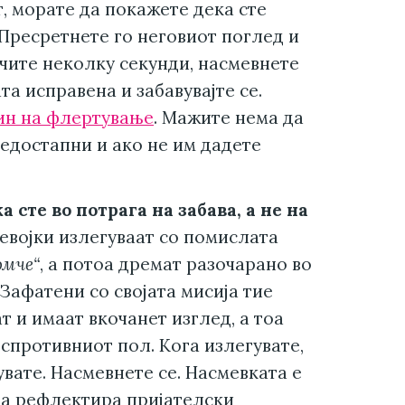
, морате да покажете дека сте
 Пресретнете го неговиот поглед и
очите неколку секунди, насмевнете
та исправена и забавувајте се.
ин на флертување
. Мажите нема да
недостапни и ако не им дадете
а сте во потрага на забава, а не на
евојки излегуваат со помислата
омче“
, а потоа дремат разочарано во
Зафатени со својата мисија тие
т и имаат вкочанет изглед, а тоа
спротивниот пол. Кога излегувате,
увате. Насмевнете се. Насмевката е
аа рефлектира пријателски