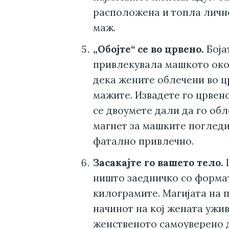
расположена и топла личнос
маж.
„Обојте“ се во црвено.
Боја
привлекувала машкото око
дека жените облечени во ц
мажите. Извадете го црвен
се двоумете дали да го обл
магнет за машките погледи,
фатално привлечно.
Засакајте го вашето тело.
ништо заедничко со формат
килограмите. Магијата на 
начинот на кој жената ужив
женственото самоуверено 