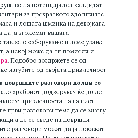
 друштво на потенцијален кандидат
ментари за прекраткото здолниште
 маса и лошата шминка на девојката
 да ја зголемат вашата
о таквото озборување и исмејување
, а некој може да си помисли и
ора
. Подобро воздржете се од
 не изгубите од својата привлечност.
на површните разговори полни со
ако храбриот додворувач ќе дојде
стакнете привлечноста на вашиот
те први разговори нема да се многу
кација ќе се сведе на површни
ните разговори можат да ја покажат
сла за хумор. Не ги потценувајте.