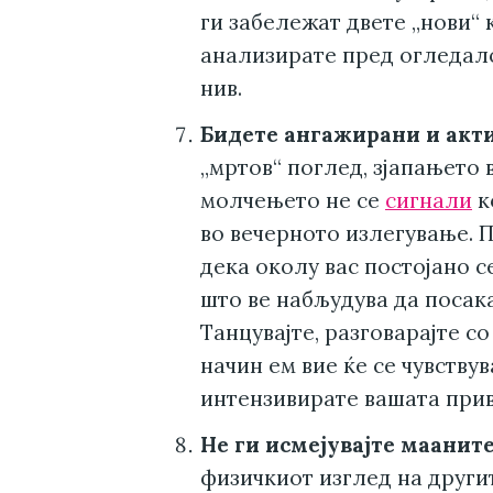
ги забележат двете „нови“ 
анализирате пред огледало
нив.
Бидете ангажирани и акт
„мртов“ поглед, зјапањето
молчењето не се
сигнали
к
во вечерното излегување. 
дека околу вас постојано с
што ве набљудува да посака
Танцувајте, разговарајте со 
начин ем вие ќе се чувству
интензивирате вашата прив
Не ги исмејувајте маанит
физичкиот изглед на другит