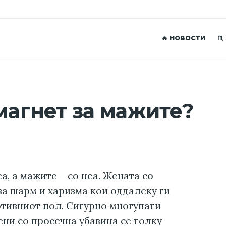
🔥 НОВОСТИ
♏
 магнет за мажите?
а, а мажите – со неа. Жената со
а шарм и харизма кои оддалеку ги
отивниот пол. Сигурно многупати
ени со просечна убавина се толку