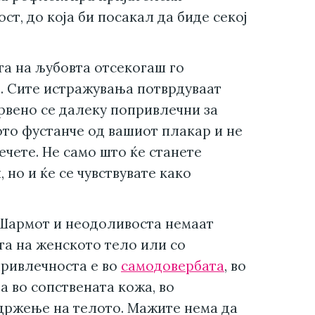
т, до која би посакал да биде секој
та на љубовта отсекогаш го
. Сите истражувања потврдуваат
рвено се далеку попривлечни за
ото фустанче од вашиот плакар и не
ечете. Не само што ќе станете
 но и ќе се чувствувате како
Шармот и неодоливоста немаат
а на женското тело или со
привлечноста е во
самодовербата
, во
а во сопствената кожа, во
држење на телото. Мажите нема да