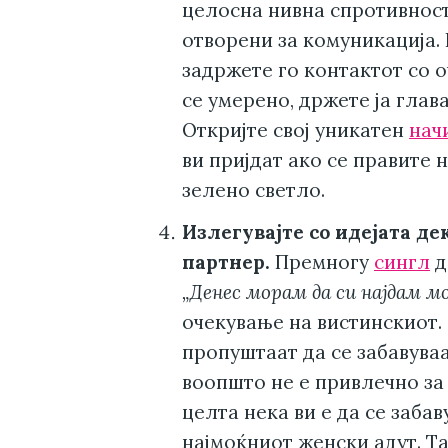
целосна нивна спротивност
отворени за комуникација.
задржете го контактот со 
се умерено, држете ја глава
Откријте свој уникатен
нач
ви пријдат ако се правите 
зелено светло.
Излегувајте со идејата дек
партнер.
Премногу
сингл
д
„Денес морам да си најдам м
очекување на вистинскиот. 
пропуштаат да се забавуваа
воопшто не е привлечно за 
целта нека ви е да се забав
најмоќниот женски адут. Т