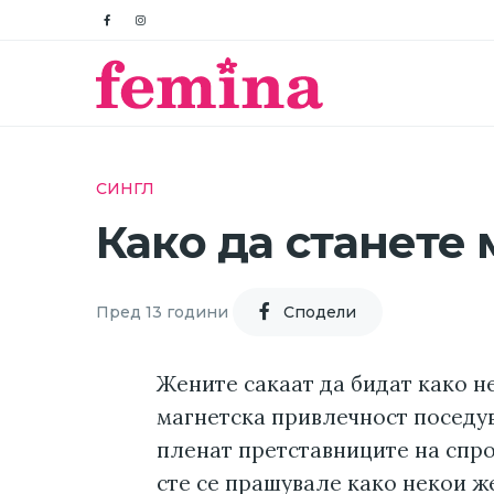
СИНГЛ
Како да станете
Пред 13 години
Cподели
Жените сакаат да бидат како не
магнетска привлечност поседув
пленат претставниците на спр
сте се прашувале како некои ж