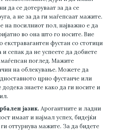
и да се дотеруваат за да се
га, а не за да ги маѓепсаат мажите.
е на посилниот пол, најважно е да
ријатно во она што го носите. Вие
о екстравагантен фустан со стотици
 и сепак да не успеете да добиете
маѓепсан поглед. Мажите
ачин на облекување. Можете да
едноставното црно фустанче или
 додека знаете како да ги носите и
ил.
рбален јазик.
Арогантните и ладни
ст имаат и најмал успех, бидејќи
 ги оттурнува мажите. За да бидете