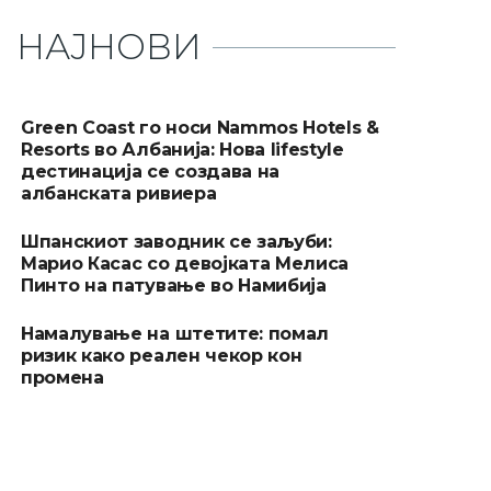
НАЈНОВИ
Green Coast го носи Nammos Hotels &
Resorts во Албанија: Нова lifestyle
дестинација се создава на
албанската ривиера
Шпанскиот заводник се заљуби:
Марио Касас со девојката Мелиса
Пинто на патување во Намибија
Намалување на штетите: помал
ризик како реален чекор кон
промена