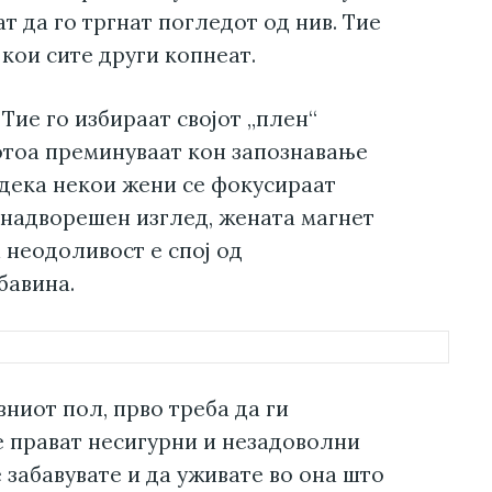
 да го тргнат погледот од нив. Тие
 кои сите други копнеат.
Тие го избираат својот „плен“
потоа преминуваат кон запознавање
одека некои жени се фокусираат
 надворешен изглед, жената магнет
а неодоливост е спој од
бавина.
вниот пол, прво треба да ги
е прават несигурни и незадоволни
е забавувате и да уживате во она што