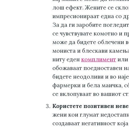
лош ефект. Жените се склон
импресионираат една со дру
За да ги заробите погледит
се чувствувате комотно и п
може да бидете облечени в
мониста и блескави камења
ниту еден
комплимент
или 
обожаваат поедноставен н
бидете неодоливи и во нај
фармерки и бела маичка, сè
се вклопуваат во вашиот ст
Користете позитивен неве
жени кои глумат недостапно
создаваат негативност која