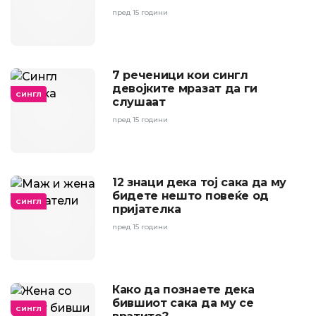
пред 15 години
7 реченици кои сингл
девојките мразат да ги
СИНГЛ
слушаат
пред 15 години
12 знаци дека тој сака да му
бидете нешто повеќе од
СИНГЛ
пријателка
пред 15 години
Како да познаете дека
бившиот сака да му се
СИНГЛ