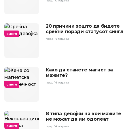
пред 10 години
20 причини зошто да бидете
среќни поради статусот сингл
СИНГЛ
пред 14 години
Како да станете магнет за
мажите?
пред 14 години
СИНГЛ
8 типа девојки на кои мажите
не можат да им одолеат
СИНГЛ
пред 14 години