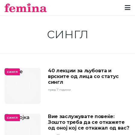
сингл
40 лекции за љубовта и
СИНГЛ
врските од лица со статус
сингл
пред 7 години
Вие заслужувате повеќе:
СИНГЛ
Зошто треба да се откажете
од оној кој се откажал од вас?