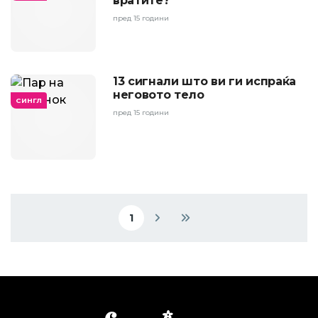
вратите?
пред 15 години
13 сигнали што ви ги испраќа
неговото тело
СИНГЛ
пред 15 години
Pagination
1
Current page
Next page
Last page