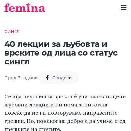
СИНГЛ
40 лекции за љубовта и
врските од лица со статус
сингл
Пред 7 години
Cподели
Секоја неуспешна врска нè учи на скапоцени
љубовни лекции и ни помага никогаш
повеќе да не ги повторуваме направените
грешки. Но, понекогаш добро е да учиме и од
грешките на другите.