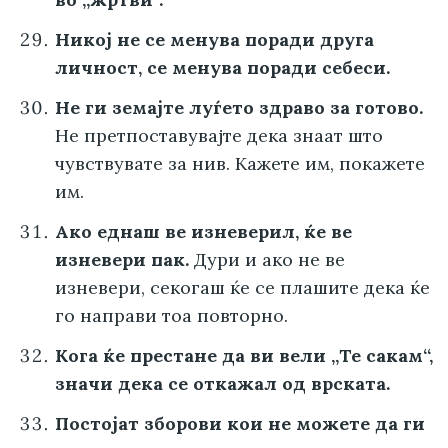
Никој не се менува поради друга
личност, се менува поради себеси.
Не ги земајте луѓето здраво за готово.
Не претпоставувајте дека знаат што
чувствувате за нив. Кажете им, покажете
им.
Ако еднаш ве изневерил, ќе ве
изневери пак.
Дури и ако не ве
изневери, секогаш ќе се плашите дека ќе
го направи тоа повторно.
Кога ќе престане да ви вели „Те сакам“,
значи дека се откажал од врската.
Постојат зборови кои не можете да ги