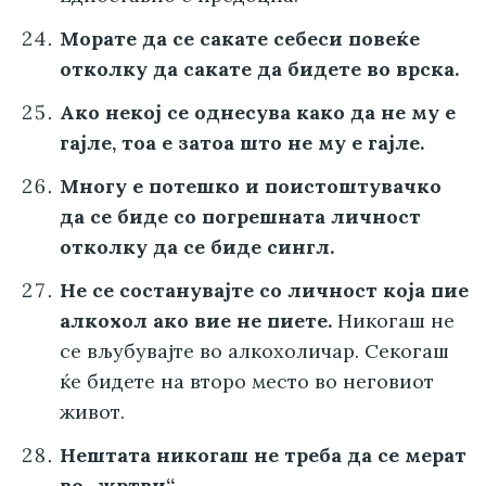
Морате да се сакате себеси повеќе
отколку да сакате да бидете во врска.
Ако некој се однесува како да не му е
гајле, тоа е затоа што не му е гајле.
Многу е потешко и поистоштувачко
да се биде со погрешната личност
отколку да се биде сингл.
Не се состанувајте со личност која пие
алкохол ако вие не пиете.
Никогаш не
се вљубувајте во алкохоличар. Секогаш
ќе бидете на второ место во неговиот
живот.
Нештата никогаш не треба да се мерат
во „жртви“.