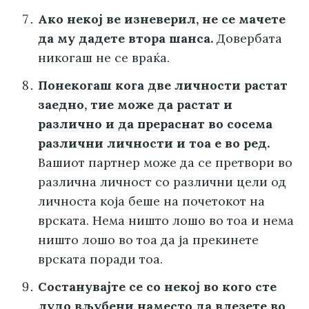
Ако некој ве изневерил, не се мачете
да му дадете втора шанса.
Довербата
никогаш не се враќа.
Понекогаш кога две личности растат
заедно, тие може да растат и
различно и да прераснат во сосема
различни личности и тоа е во ред.
Вашиот партнер може да се претвори во
различна личност со различни цели од
личноста која беше на почетокот на
врската. Нема ништо лошо во тоа и нема
ништо лошо во тоа да ја прекинете
врската поради тоа.
Состанувајте се со некој во кого сте
лудо вљубени наместо да влезете во