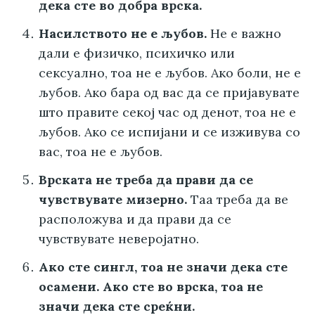
дека сте во добра врска.
Насилството не е љубов.
Не е важно
дали е физичко, психичко или
сексуално, тоа не е љубов. Ако боли, не е
љубов. Ако бара од вас да се пријавувате
што правите секој час од денот, тоа не е
љубов. Ако се испијани и се изживува со
вас, тоа не е љубов.
Врската не треба да прави да се
чувствувате мизерно.
Таа треба да ве
расположува и да прави да се
чувствувате неверојатно.
Ако сте сингл, тоа не значи дека сте
осамени. Ако сте во врска, тоа не
значи дека сте среќни.