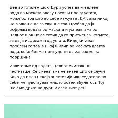
Бев во тотален шок. Дури успеа да ми влезе
вода во маската околу носот и преку устата,
може од тоа што во себе кажував „ДА“, ама никој
не можеше да го слушне тоа. Пробав да ја
исфрлам водата од маската и успеав, ама од
целиот шок не се сетив да го притиснам копчето
за да ја исфрлам и од устата. Бидејќи имав
проблем со тоа, а и кај Филип во маската влегла
вода, веќе бевме принудени да излеземе на
површина.
Излеговме од водата, целиот екипаж ни
честиташе. Се смеев, ама не знаев што се случи.
Како да имав некоја анестезија или седативи во
себе, не чувствував ништо освен збунетост. Тој
шок ме држеше дури и следниот ден.