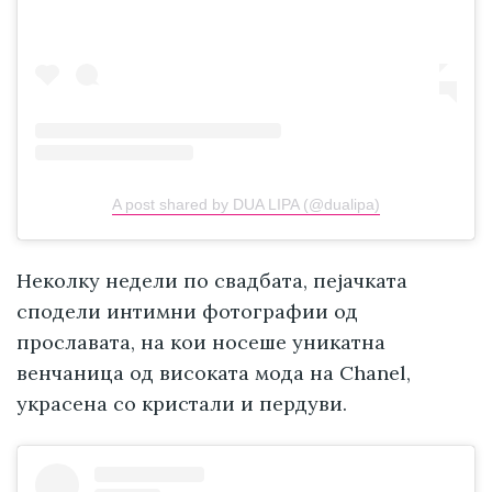
A post shared by DUA LIPA (@dualipa)
Неколку недели по свадбата, пејачката
сподели интимни фотографии од
прославата, на кои носеше уникатна
венчаница од високата мода на Chanel,
украсена со кристали и пердуви.