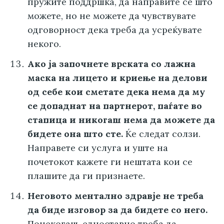
пружите поддршка, да направите сè што
можете, но не можете да чувствувате
одговорност дека треба да усреќувате
некого.
Ако ја започнете врската со лажна
маска на лицето и криење на делови
од себе кои сметате дека нема да му
се допаднат на партнерот, паѓате во
стапица и никогаш нема да можете да
бидете она што сте.
Ќе следат солзи.
Направете си услуга и уште на
почетокот кажете ги нештата кои се
плашите да ги признаете.
Неговото ментално здравје не треба
да биде изговор за да бидете со него.
Понекогаш, едноставно треба да