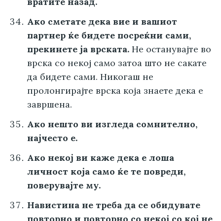
вратите назад.
Ако сметате дека вие и вашиот
партнер ќе бидете посреќни сами,
прекинете ја врската.
Не останувајте во
врска со некој само затоа што не сакате
да бидете сами. Никогаш не
пролонгирајте врска која знаете дека е
завршена.
Ако нешто ви изгледа сомнително,
најчесто е.
Ако некој ви каже дека е лоша
личност која само ќе те повреди,
поверувајте му.
Навистина не треба да се обидувате
повторно и повторно со некој со кој не