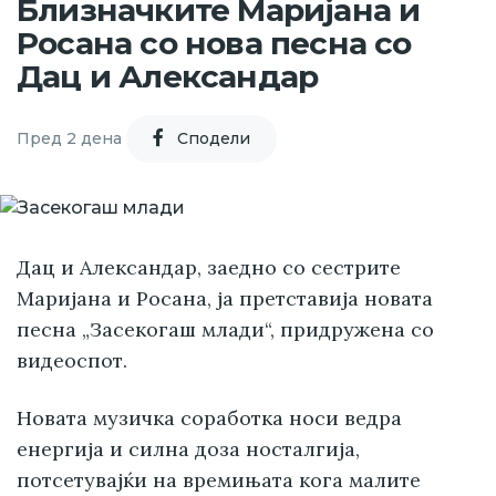
Близначките Маријана и
Росана со нова песна со
Дац и Александар
Пред 2 дена
Cподели
Дац и Александар, заедно со сестрите
Маријана и Росана, ја претставија новата
песна „Засекогаш млади“, придружена со
видеоспот.
Новата музичка соработка носи ведра
енергија и силна доза носталгија,
потсетувајќи на времињата кога малите