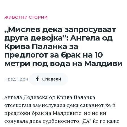
ЖИВОТНИ СТОРИИ
„Мислев дека запросуваат
друга девојка“: Ангела од
Крива Паланка за
предлогот за брак на 10
метри под вода на Малдиви
Пред 1 ден
Cподели
Ангела Додевска од Крива Паланка
отсекогаш замислувала дека саканиот ќе ѝ
предложи брак на Малдивите, но не ни
сонувала дека судбоносното „ДА“ ќе го каже