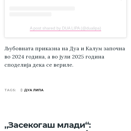
A post shared by DUA LIPA (@dualipa)
Љубовната приказна на Дуа и Калум започна
во 2024 година, а во јули 2025 година
споделија дека се вериле.
TAGS
ДУА ЛИПА
„Засекогаш млади“: