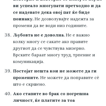
ви успеало многупати претходно и да
се надевате дека овој пат ќе биде
поинаку.
Не дозволувајте надежта за
промени да ве води низ годините.
Љубовта не е доволна.
Не е важно
колку многу се сакате ако правите
другиот да се чувствува мизерно.
Врските бараат многу труд, трпение и
комуникација.
Постојат нешта кои не можете да ги
промените.
Не можете да поправите сè
што е скршено.
Ако стапите во брак со погрешна
личност, ќе платите за тоа