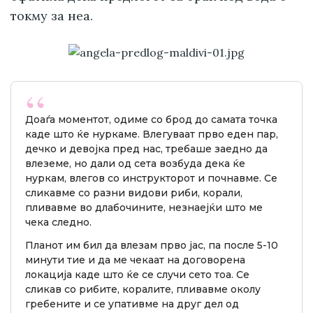
токму за неа.
Доаѓа моментот, одиме со брод до самата точка
каде што ќе нуркаме. Влегуваат прво еден пар,
дечко и девојка пред нас, требаше заедно да
влеземе, но дали од сета возбуда дека ќе
нуркам, влегов со инструкторот и почнавме. Се
сликавме со разни видови риби, корали,
пливавме во длабочините, незнаејќи што ме
чека следно.
Планот им бил да влезам прво јас, па после 5-10
минути тие и да ме чекаат на договорена
локација каде што ќе се случи сето тоа. Се
сликав со рибите, коралите, пливавме околу
гребените и се упативме на друг дел од