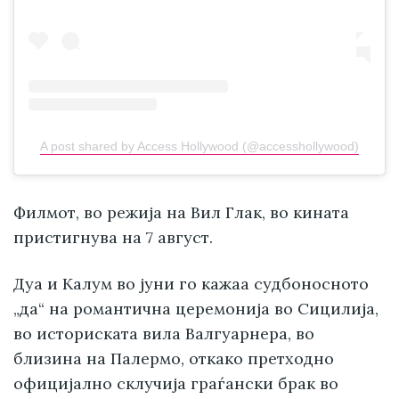
A post shared by Access Hollywood (@accesshollywood)
Филмот, во режија на Вил Глак, во кината
пристигнува на 7 август.
Дуа и Калум во јуни го кажаа судбоносното
„да“ на романтична церемонија во Сицилија,
во историската вила Валгуарнера, во
близина на Палермо, откако претходно
официјално склучија граѓански брак во