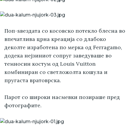
Поп-ѕвездата со косовско потекло блесна во
впечатлива црна креација со длабоко
деколте изработена по мерка од Ferragamo,
додека нејзиниот сопруг заведуваше во
темносин костум од Louis Vuitton
комбиниран со светложолта кошула и
пругаста вратоврска.
Парот со широки насмевки позираше пред
фотографите.