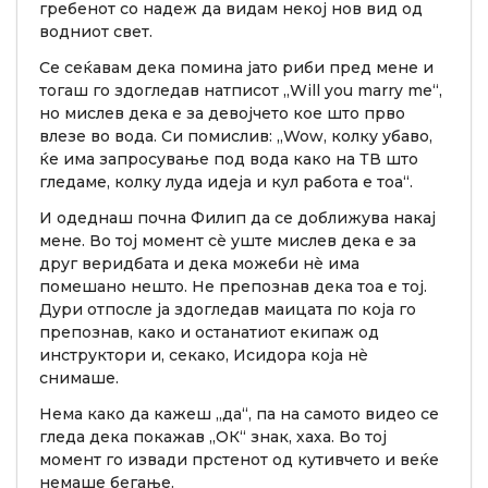
гребенот со надеж да видам некој нов вид од
водниот свет.
Се сеќавам дека помина јато риби пред мене и
тогаш го здогледав натписот „Will you marry me“,
но мислев дека е за девојчето кое што прво
влезе во вода. Си помислив: „Wow, колку убаво,
ќе има запросување под вода како на ТВ што
гледаме, колку луда идеја и кул работа е тоа“.
И одеднаш почна Филип да се доближува накај
мене. Во тој момент сè уште мислев дека е за
друг веридбата и дека можеби нè има
помешано нешто. Не препознав дека тоа е тој.
Дури отпосле ја здогледав маицата по која го
препознав, како и останатиот екипаж од
инструктори и, секако, Исидора која нè
снимаше.
Нема како да кажеш „да“, па на самото видео се
гледа дека покажав „ОК“ знак, хаха. Во тој
момент го извади прстенот од кутивчето и веќе
немаше бегање.