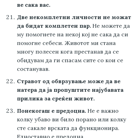
ве сака вас.
Две некомплетни личности не можат
да бидат комплетен пар.
Не можете да
му помогнете на некој кој не сака да си
помогне себеси. Животот ми стана
многу полесен кога престанав да се
обидувам да ги спасам сите со кои се
состанував.
Стравот од обврзување може да ве
натера да ја пропуштите најубавата
прилика за среќен живот.
Понекогаш е предоцна.
Не е важно
колку убаво ви било порано или колку
сте сакале врската да функционира.
Едноставно е предоцна.