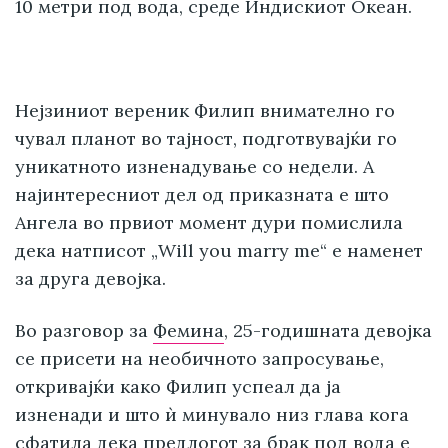
10 метри под вода, среде Индискиот Океан.
Нејзиниот вереник Филип внимателно го
чувал планот во тајност, подготвувајќи го
уникатното изненадување со недели. А
најинтересниот дел од приказната е што
Ангела во првиот момент дури помислила
дека натписот „Will you marry me“ е наменет
за друга девојка.
Во разговор за
Фемина
, 25-годишната девојка
се присети на необичното запросување,
откривајќи како Филип успеал да ја
изненади и што ѝ минувало низ глава кога
сфатила дека предлогот за брак под вода е