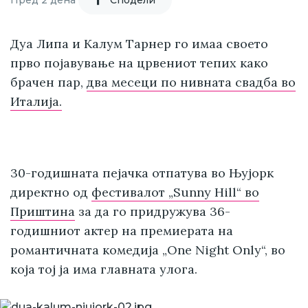
Дуа Липа и Калум Тарнер го имаа своето
прво појавување на црвениот тепих како
брачен пар,
два месеци по нивната свадба во
Италија.
30-годишната пејачка отпатува во Њујорк
директно од
фестивалот „Sunny Hill“ во
Приштина
за да го придружува 36-
годишниот актер на премиерата на
романтичната комедија „One Night Only“, во
која тој ја има главната улога.