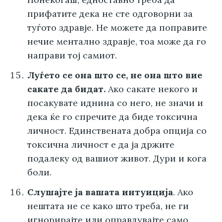
прифатите дека не сте одговорни за
туѓото здравје. Не можете да поправите
нечие ментално здравје, тоа може да го
направи тој самиот.
Луѓето се она што се, не она што вие
сакате да бидат.
Ако сакате некого и
посакувате иднина со него, не значи и
дека ќе го спречите да биде токсична
личност. Единствената добра опција со
токсична личност е да ја држите
подалеку од вашиот живот. Дури и кога
боли.
Слушајте ја вашата интуиција
. Ако
нештата не се како што треба, не ги
игнорирајте или оправдувајте само