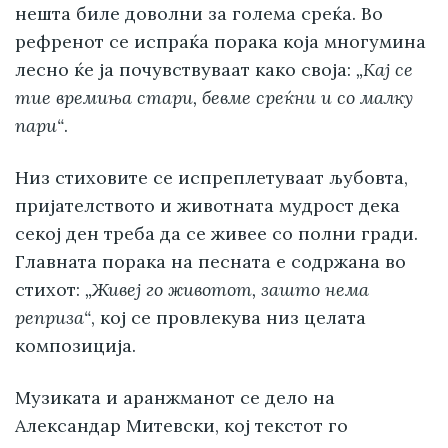
нешта биле доволни за голема среќа. Во
рефренот се испраќа порака која многумина
лесно ќе ја почувствуваат како своја:
„Кај се
тие времиња стари, бевме среќни и со малку
пари“
.
Низ стиховите се испреплетуваат љубовта,
пријателството и животната мудрост дека
секој ден треба да се живее со полни гради.
Главната порака на песната е содржана во
стихот:
„Живеј го животот, зашто нема
реприза“
, кој се провлекува низ целата
композиција.
Музиката и аранжманот се дело на
Александар Митевски, кој текстот го