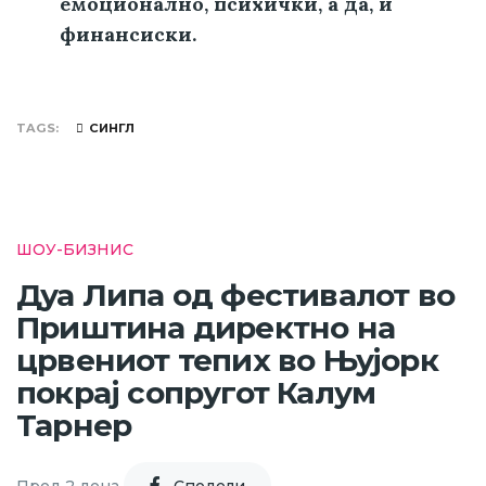
емоционално, психички, а да, и
финансиски.
TAGS
СИНГЛ
ШОУ-БИЗНИС
Дуа Липа од фестивалот во
Приштина директно на
црвениот тепих во Њујорк
покрај сопругот Калум
Тарнер
Пред 2 дена
Cподели