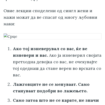
Овие лекции споделени од сингл жени и
мажи можат да ве спасат од многу љубовни
маки:
Ако тој изневерувал со вас, ќе ве
изневери и вас.
Ако ја изневерил својата
претходна девојка со вас, не очекувајте
тој одеднаш да стане верен во врската со
вас.
Лажговците не се менуваат. Само
стануваат подобри во лажењето.
Само затоа што не се карате, не значи