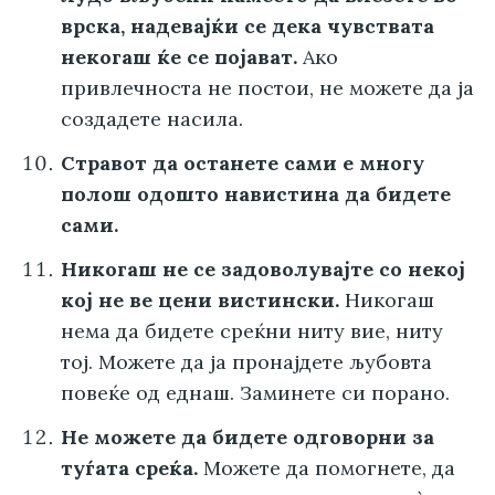
врска, надевајќи се дека чувствата
некогаш ќе се појават.
Ако
привлечноста не постои, не можете да ја
создадете насила.
Стравот да останете сами е многу
полош одошто навистина да бидете
сами.
Никогаш не се задоволувајте со некој
кој не ве цени вистински.
Никогаш
нема да бидете среќни ниту вие, ниту
тој. Можете да ја пронајдете љубовта
повеќе од еднаш. Заминете си порано.
Не можете да бидете одговорни за
туѓата среќа.
Можете да помогнете, да