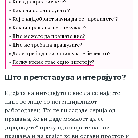
»
Кога да пристигнете?
»
Како да се однесувате?
»
Кој е најдобриот начин да се „продадете“?
»
Какви прашања ве очекуваат?
»
Што можете да прашате вие?
»
Што не треба да прашувате?
»
Дали треба да си запишувате белешки?
»
Колку време трае едно интервју?
Што претставува интервјуто?
Идејата на интервјуто е вие да се најдете
лице во лице со потенцијалниот
работодавец. Тој ќе ви зададе серија од
прашања, ќе ви даде можност да се
„продадете“ преку одговорите на тие
прашања и на крајот ќе ви остави простор и