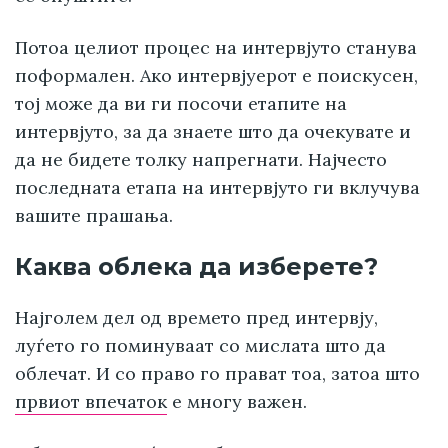
Потоа целиот процес на интервјуто станува
поформален. Ако интервјуерот е поискусен,
тој може да ви ги посочи етапите на
интервјуто, за да знаете што да очекувате и
да не бидете толку напрегнати. Најчесто
последната етапа на интервјуто ги вклучува
вашите прашања.
Каква облека да изберете?
Најголем дел од времето пред интервју,
луѓето го поминуваат со мислата што да
облечат. И со право го прават тоа, затоа што
првиот впечаток
е многу важен.