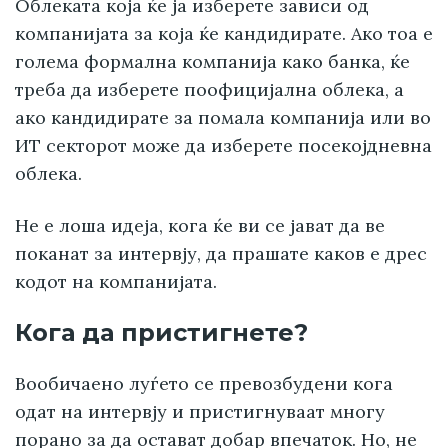
Облеката која ќе ја изберете зависи од
компанијата за која ќе кандидирате. Ако тоа е
голема формална компанија како банка, ќе
треба да изберете поофицијална облека, а
ако кандидирате за помала компанија или во
ИТ секторот може да изберете посекојдневна
облека.
Не е лоша идеја, кога ќе ви се јават да ве
поканат за интервју, да прашате каков е дрес
кодот на компанијата.
Кога да пристигнете?
Вообичаено луѓето се превозбудени кога
одат на интервју и пристигнуваат многу
порано за да остават добар впечаток. Но, не