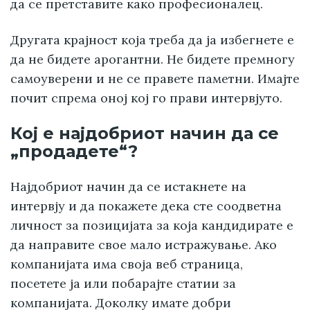
да се претставите како професионалец.
Другата крајност која треба да ја избегнете е
да не бидете арогантни. Не бидете премногу
самоуверени и не се правете паметни. Имајте
почит спрема оној кој го прави интервјуто.
Кој е најдобриот начин да се
„продадете“?
Најдобриот начин да се истакнете на
интервју и да покажете дека сте соодветна
личност за позицијата за која кандидирате е
да направите свое мало истражување. Ако
компанијата има своја веб страница,
посетете ја или побарајте статии за
компанијата. Доколку имате добри