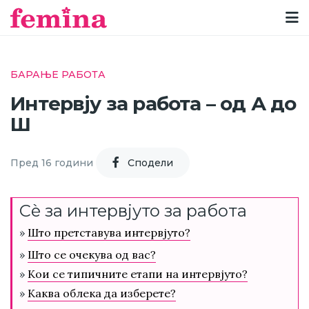
БАРАЊЕ РАБОТА
Интервју за работа – од А до
Ш
Пред 16 години
Cподели
Сè за интервјуто за работа
»
Што претставува интервјуто?
»
Што се очекува од вас?
»
Кои се типичните етапи на интервјуто?
»
Каква облека да изберете?