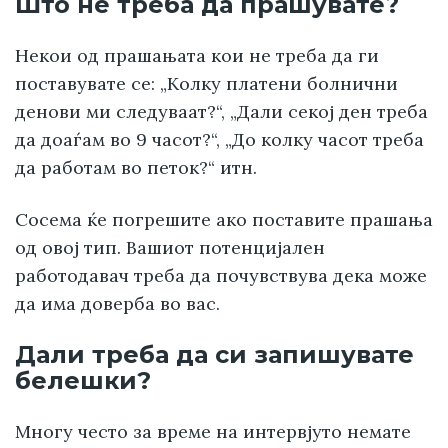
Што не треба да прашувате?
Некои од прашањата кои не треба да ги
поставувате се: „Колку платени болнични
денови ми следуваат?“, „Дали секој ден треба
да доаѓам во 9 часот?“, „До колку часот треба
да работам во петок?“ итн.
Сосема ќе погрешите ако поставите прашања
од овој тип. Вашиот потенцијален
работодавач треба да почувствува дека може
да има доверба во вас.
Дали треба да си запишувате
белешки?
Многу често за време на интервјуто немате