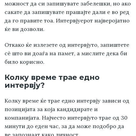
можност да си запишувате забелешки, но ако
сакате да запишувате прашајте дали е во ред
да го правите тоа. Интервјуерот најверојатно
ќе ви дозволи.
Откако ќе излезете од интервјуто, запиштете
сè што ви доаѓа на памет, а мислите дека би
било корисно.
Колку време трае едно
интервју?
Колку време ќе трае едно интервју зависи од
позицијата за која кандидирате и
компанијата. Најчесто интервјуто трае од 30
минути до еден час, за да може подобро да
ве запознаат како личност.