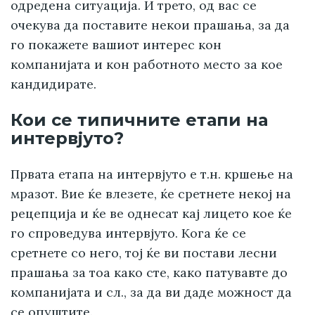
одредена ситуација. И трето, од вас се
очекува да поставите некои прашања, за да
го покажете вашиот интерес кон
компанијата и кон работното место за кое
кандидирате.
Кои се типичните етапи на
интервјуто?
Првата етапа на интервјуто е т.н. кршење на
мразот. Вие ќе влезете, ќе сретнете некој на
рецепција и ќе ве однесат кај лицето кое ќе
го спроведува интервјуто. Кога ќе се
сретнете со него, тој ќе ви постави лесни
прашања за тоа како сте, како патувавте до
компанијата и сл., за да ви даде можност да
се опуштите.