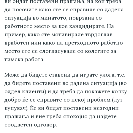
ви бидат поставени прашања, на кои треба
да посочите како сте се справиле со дадена
ситуација во минатото, поврзана со
работното место за кое кандидирате. На
пример, како сте мотивирале тврдоглав
вработен или како на претходното работно
место сте се слогласувале со колегите за
тимска работа.
Може да бидете ставени да играте улога, т.е.
да бидете поставени во дадена ситуација (во
оддел клиенти) и да треба да покажете колку
добро ќе се справите со некој проблем (лут
купувач). Ќе ви бидат поставени незгодни
прашања и вие треба спокојно да најдете
соодветен одговор.