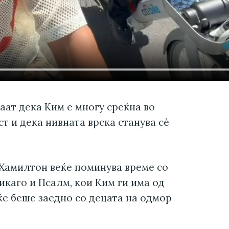
аат дека Ким е многу среќна во
т и дека нивната врска станува сè
 Хамилтон веќе поминува време со
Чикаго и Псалм, кои Ким ги има од
ќе беше заедно со децата на одмор