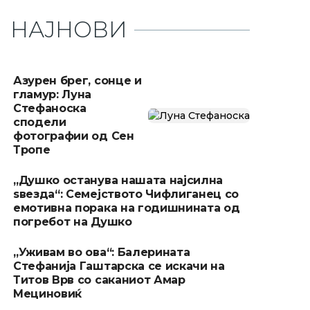
НАЈНОВИ
Азурен брег, сонце и
гламур: Луна
Стефаноска
сподели
фотографии од Сен
Тропе
„Душко останува нашата најсилна
ѕвезда“: Семејството Чифлиганец со
емотивна порака на годишнината од
погребот на Душко
„Уживам во ова“: Балерината
Стефанија Гаштарска се искачи на
Титов Врв со саканиот Амар
Мециновиќ