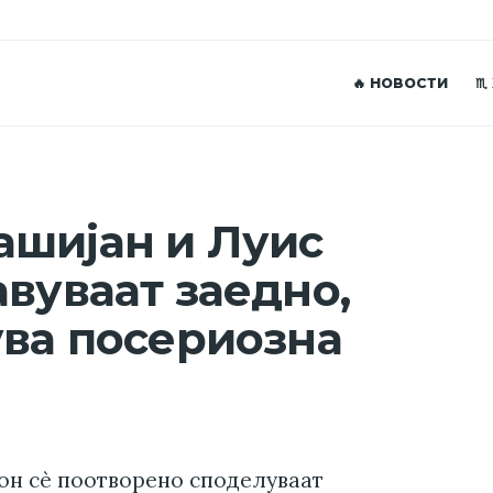
🔥 НОВОСТИ
♏
ашијан и Луис
авуваат заедно,
ува посериозна
он с
è поотворено споделуваат