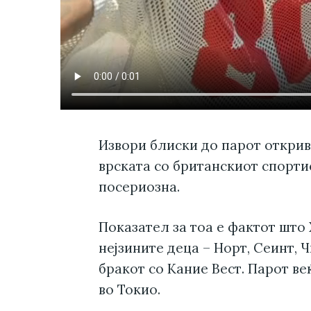
Извори блиски до парот открив
врската со британскиот спортис
посериозна.
Показател за тоа е фактот што
нејзините деца – Норт, Сеинт, 
бракот со Кание Вест. Парот ве
во Токио.