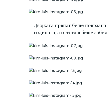
Двојката првпат беше поврзана
годинава, а оттогаш беше забе