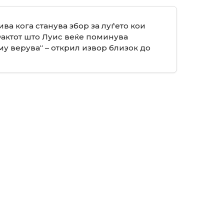
а кога станува збор за луѓето кои
Фактот што Луис веќе поминува
у верува“ – открил извор близок до