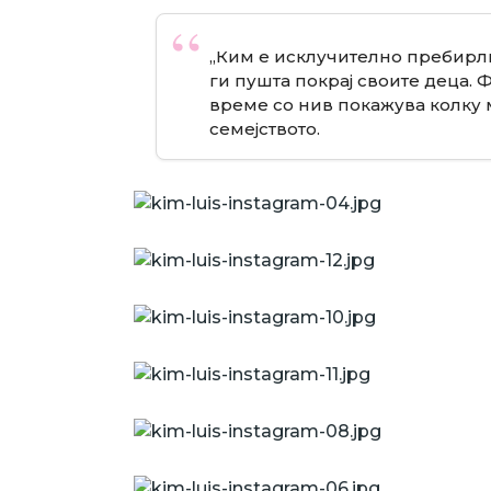
„Ким е исклучително пребирлив
ги пушта покрај своите деца. 
време со нив покажува колку м
семејството.