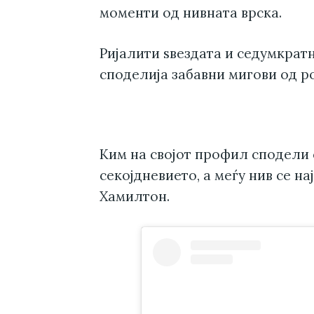
моменти од нивната врска.
Ријалити ѕвездата и седумкрат
споделија забавни мигови од р
Ким на својот профил сподели 
секојдневието, а меѓу нив се н
Хамилтон.