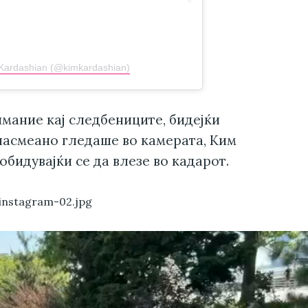
 Kardashian (@kimkardashian)
мание кај следбениците, бидејќи
насмеано гледаше во камерата, Ким
обидувајќи се да влезе во кадарот.