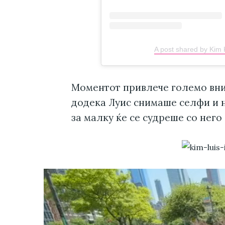
A post shared by Kim
Моментот привлече големо вни
додека Луис снимаше селфи и 
за малку ќе се судреше со него 