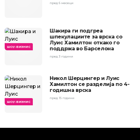
пред 6 месеци
Шакира ги подгреа
шпекулациите за врска со
Луис Хамилтон откако го
ШОУ-БИЗНИС
поддржа во Барселона
пред 3 години
Никол Шерцингер и Луис
Хамилтон се разделија по 4-
годишна врска
пред 15 години
ШОУ-БИЗНИС