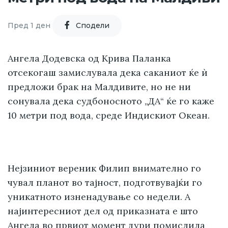
Пред 1 ден
Cподели
Ангела Додевска од Крива Паланка
отсекогаш замислувала дека саканиот ќе ѝ
предложи брак на Малдивите, но не ни
сонувала дека судбоносното „ДА“ ќе го каже
10 метри под вода, среде Индискиот Океан.
Нејзиниот вереник Филип внимателно го
чувал планот во тајност, подготвувајќи го
уникатното изненадување со недели. А
најинтересниот дел од приказната е што
Ангела во првиот момент дури помислила