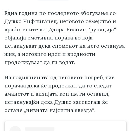
Една година по последното збогување со
Душко Чифлиганец, неговото семејство и
вработените во „Адора Бизнис Групација“
објавија емотивна порака во која
истакнуваат дека споменот на него останува
жив, а неговите идеи и вредности
продолжуваат да ги водат.
На годишнината од неговиот погреб, тие
порачаа дека ќе продолжат да го следат
аманетот и визијата кои им ги оставил,
истакнувајќи дека Душко засекогаш ќе
остане „нивната најсилна ѕвезда“.