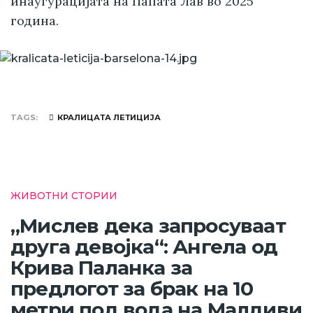
инаугурацијата на Папата Лав во 2025
година.
TAGS
КРАЛИЦАТА ЛЕТИЦИЈА
ЖИВОТНИ СТОРИИ
„Мислев дека запросуваат
друга девојка“: Ангела од
Крива Паланка за
предлогот за брак на 10
метри под вода на Малдиви