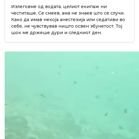
Излеговме од водата, целиот екипаж ни
честиташе. Се смеев, ама не знаев што се случи.
Како да имав некоја анестезија или седативи во
себе, не чувствував ништо освен збунетост. Тој
шок ме држеше дури и следниот ден.