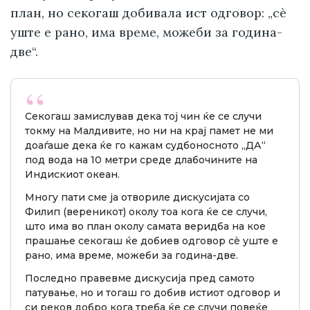
план, но секогаш добивала ист одговор: „сè
уште е рано, има време, можеби за година-
две“.
Секогаш замислував дека тој чин ќе се случи
токму на Малдивите, но ни на крај памет не ми
доаѓаше дека ќе го кажам судбоносното „ДА“
под вода на 10 метри среде длабочините на
Индискиот океан.
Многу пати сме ја отвориле дискусијата со
Филип (вереникот) околу тоа кога ќе се случи,
што има во план околу самата веридба на кое
прашање секогаш ќе добиев одговор сè уште е
рано, има време, можеби за година-две.
Последно правевме дискусија пред самото
патување, но и тогаш го добив истиот одговор и
си реков добро кога треба ќе се случи повеќе