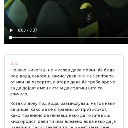
Некако никогаш не мислев дека првин ќе биде
под вода, секогаш замислував или на Sandbank-
от или на ресортот, а второ дека ќе треба време
за да дојдат емоциите и да сфатиш што се
случило.
Кога си долу под вода, размислуваш на тоа како
се дише, како да се справиш со притисокот,
како правилно да пливаш, како да го штедиш
кислородот, дали ти има влезено вода како да ја
извадиш, дали стаклата ти се имаат замаглено.