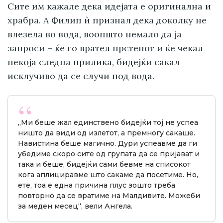
Сите им кажале дека идејата е оригинална и
храбра. А Филип ѝ признал дека доколку не
влезела во вода, воопшто немало да ја
запроси – ќе го врател прстенот и ќе чекал
некоја следна прилика, бидејќи сакал
исклучиво да се случи под вода.
„Ми беше жал единствено бидејќи тој не успеа
ништо да види од излетот, а премногу сакаше.
Навистина беше магично. Дури успеавме да ги
убедиме скоро сите од групата да се пријават и
така и беше, бидејќи сами бевме на списокот
кога аплициравме што сакаме да посетиме. Но,
ете, тоа е една причина плус зошто треба
повторно да се вратиме на Малдивите. Можеби
за меден месец“, вели Ангела.