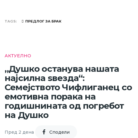
TAGS
ПРЕДЛОГ ЗА БРАК
АКТУЕЛНО
„Душко останува нашата
најсилна ѕвезда“:
Семејството Чифлиганец со
емотивна порака на
годишнината од погребот
на Душко
Пред 2 дена
Cподели