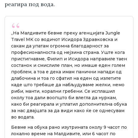
реагира под вода.
„На Малдивите бевме преку агенцијата Jungle
Travel MK со водичот Исидора Здравковска и
сакам да упатам огромна благодарност за
професионалноста од нејзина страна. Уште кога
пристигнавме, Филип и Исидора направиле таен
состанок и смислиле план, но имаше еден голем
проблем, а тоа е дека имам панични напади од
длабочина и тоа го сфатил на еден од излетите
каде што требаше да набљудуваме желки, немо
риби, манти, корални гребени. Се исплашил
околу тоа дали воопшто би влегла да нуркам,
како би реагирала и уплатил дополнителна обука
за нас двајцата за да види како ќе се однесувам
во водата.
Бевме на обука рано изутрината околу 9 часот по
локално време на Малдивите, или 6 часот по