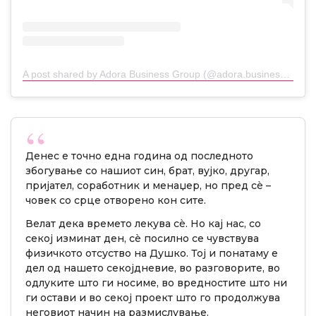
A post shared by Adora Business Group (@adora.business.group)
Денес е точно една година од последното
збогување со нашиот син, брат, вујко, другар,
пријател, соработник и менаџер, но пред сè –
човек со срце отворено кон сите.
Велат дека времето лекува сè. Но кај нас, со
секој изминат ден, сè посилно се чувствува
физичкото отсуство на Душко. Тој и понатаму е
дел од нашето секојдневие, во разговорите, во
одлуките што ги носиме, во вредностите што ни
ги остави и во секој проект што го продолжува
неговиот начин на размислување.