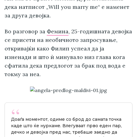
дека натписот „Will you marry me“ е наменет
за друга девојка.
Во разговор за
Фемина
, 25-годишната девојка
се присети на необичното запросување,
откривајќи како Филип успеал да ја
изненади и што ѝ минувало низ глава кога
сфатила дека предлогот за брак под вода е
токму за неа.
Доаѓа моментот, одиме со брод до самата точка
каде што ќе нуркаме. Влегуваат прво еден пар,
дечко и девојка пред нас, требаше заедно да