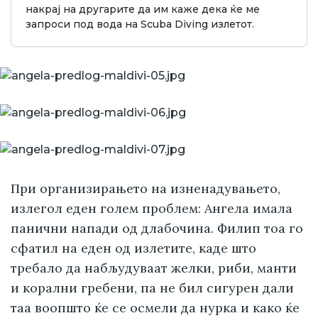
накрај на другарите да им каже дека ќе ме
запроси под вода на Scuba Diving излетот.
При организирањето на изненадувањето,
излегол еден голем проблем: Ангела имала
панични напади од длабочина. Филип тоа го
сфатил на еден од излетите, каде што
требало да набљудуваат желки, риби, манти
и корални гребени, па не бил сигурен дали
таа воопшто ќе се осмели да нурка и како ќе