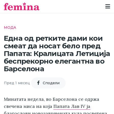
МОДА
Една од ретките дами кои
смеат да носат бело пред
Папата: Кралицата Летиција
беспрекорно елегантна во
Барселона
Пред 1 месец
Cподели
Минатата недела, во Барселона се одржа
свечена миса на која
Папата Лав IV ја
благослови новозавршената кула посветена