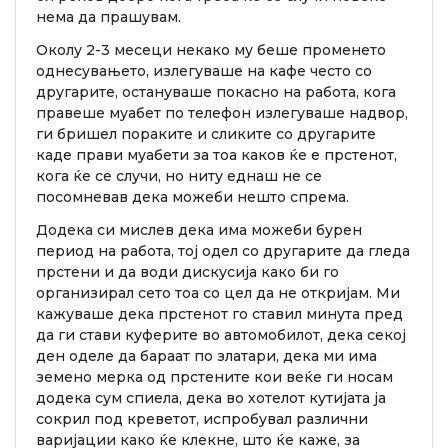
нема да прашувам.
Околу 2-3 месеци некако му беше променето
однесувањето, излегуваше на кафе често со
другарите, остануваше покасно на работа, кога
правеше муабет по телефон излегуваше надвор,
ги бришел пораките и сликите со другарите
каде прави муабети за тоа каков ќе е прстенот,
кога ќе се случи, но ниту еднаш не се
посомневав дека можеби нешто спрема.
Додека си мислев дека има можеби бурен
период на работа, тој одел со другарите да гледа
прстени и да води дискусија како би го
организирал сето тоа со цел да не откријам. Ми
кажуваше дека прстенот го ставил минута пред
да ги стави куферите во автомобилот, дека секој
ден оделе да бараат по златари, дека ми има
земено мерка од прстените кои веќе ги носам
додека сум спиела, дека во хотелот кутијата ја
сокрил под креветот, испробувал различни
варијации како ќе клекне, што ќе каже, за