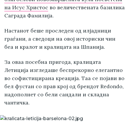
на Исус Христос
во величествената базилика
Саграда Фамилија.
Настанот беше проследен од илјадници
граѓани, а сведоци на овој историски чин
беа и кралот и кралицата на Шпанија.
За оваа посебна пригода, кралицата
Летиција изгледаше беспрекорно елегантно
во софистицирана креација. Таа се појави во
бел фустан со прав крој од брендот Redondo,
надополнет со бели сандали и складна
чантичка.