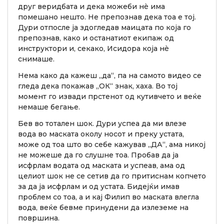
друг веридбата и дека можеби нè има
помешано нешто. Не препознав дека тоа е тој.
Дури отпосле ја здогледав маицата по која го
препознав, како и останатиот екипаж од
инструктори и, секако, Исидора која нè
снимаше.
Нема како да кажеш „да“, па на самото видео се
гледа дека покажав „ОК“ знак, хаха. Во тој
момент го извади прстенот од кутивчето и веќе
немаше бегање.
Бев во тотален шок. Дури успеа да ми влезе
вода во маската околу носот и преку устата,
може од тоа што во себе кажував „ДА“, ама никој
не можеше да го слушне тоа. Пробав да ја
исфрлам водата од маската и успеав, ама од
целиот шок не се сетив да го притиснам копчето
за да ја исфрлам и од устата. Бидејќи имав
проблем со тоа, а и кај Филип во маската влегла
вода, веќе бевме принудени да излеземе на
површина.