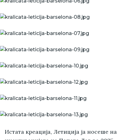
Истата креација, Летиција ја носеше на