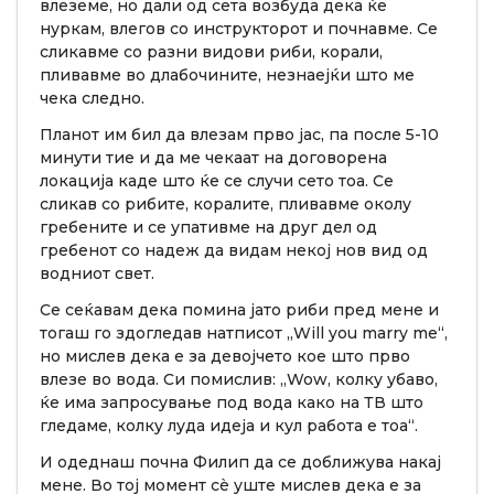
влеземе, но дали од сета возбуда дека ќе
нуркам, влегов со инструкторот и почнавме. Се
сликавме со разни видови риби, корали,
пливавме во длабочините, незнаејќи што ме
чека следно.
Планот им бил да влезам прво јас, па после 5-10
минути тие и да ме чекаат на договорена
локација каде што ќе се случи сето тоа. Се
сликав со рибите, коралите, пливавме околу
гребените и се упативме на друг дел од
гребенот со надеж да видам некој нов вид од
водниот свет.
Се сеќавам дека помина јато риби пред мене и
тогаш го здогледав натписот „Will you marry me“,
но мислев дека е за девојчето кое што прво
влезе во вода. Си помислив: „Wow, колку убаво,
ќе има запросување под вода како на ТВ што
гледаме, колку луда идеја и кул работа е тоа“.
И одеднаш почна Филип да се доближува накај
мене. Во тој момент сè уште мислев дека е за