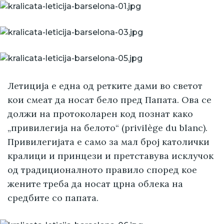
Летиција е една од ретките дами во светот
кои смеат да носат бело пред Папата. Ова се
должи на протоколарен код познат како
„привилегија на белото“ (privilège du blanc).
Привилегијата е само за мал број католички
кралици и принцези и претставува исклучок
од традиционалното правило според кое
жените треба да носат црна облека на
средбите со папата.