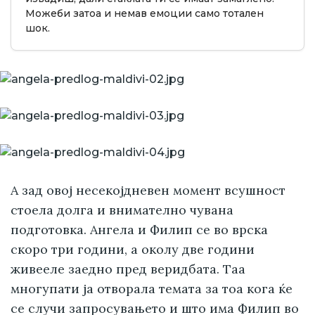
Можеби затоа и немав емоции само тотален
шок.
А зад овој несекојдневен момент всушност
стоела долга и внимателно чувана
подготовка. Ангела и Филип се во врска
скоро три години, а околу две години
живееле заедно пред веридбата. Таа
многупати ја отворала темата за тоа кога ќе
се случи запросувањето и што има Филип во