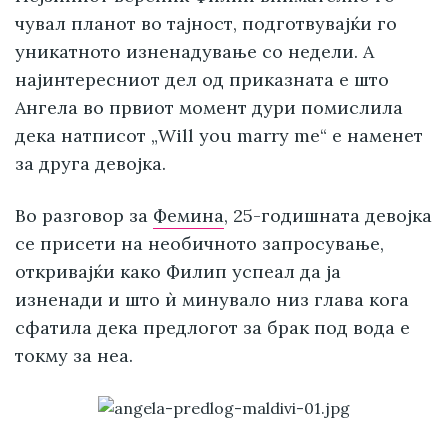
чувал планот во тајност, подготвувајќи го
уникатното изненадување со недели. А
најинтересниот дел од приказната е што
Ангела во првиот момент дури помислила
дека натписот „Will you marry me“ е наменет
за друга девојка.
Во разговор за
Фемина
, 25-годишната девојка
се присети на необичното запросување,
откривајќи како Филип успеал да ја
изненади и што ѝ минувало низ глава кога
сфатила дека предлогот за брак под вода е
токму за неа.