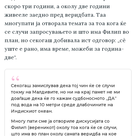
скоро три години, а околу две години
живееле заедно пред веридбата. Таа
многупати ја отворала темата за тоа кога ќе
се случи запросувањето и што има Филип во
план, но секогаш добивала ист одговор: „сè
уште е рано, има време, можеби за година-
две“.
Секогаш замислував дека тој чин ќе се случи
токму на Малдивите, но ни на крај памет не ми
доаѓаше дека ќе го кажам судбоносното „ДА“
под вода на 10 метри среде длабочините на
Индискиот океан.
Многу пати сме ја отвориле дискусијата со
Филип (вереникот) околу тоа кога ќе се случи,
што има во план околу самата веридба на кое