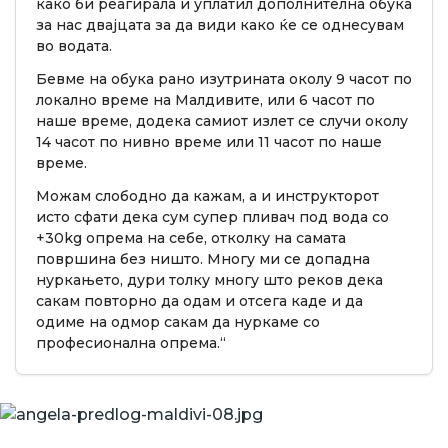
како би реагирала и уплатил дополнителна обука
за нас двајцата за да види како ќе се однесувам
во водата.
Бевме на обука рано изутрината околу 9 часот по
локално време на Малдивите, или 6 часот по
наше време, додека самиот излет се случи околу
14 часот по нивно време или 11 часот по наше
време.
Можам слободно да кажам, а и инструкторот
исто сфати дека сум супер пливач под вода со
+30kg опрема на себе, отколку на самата
површина без ништо. Многу ми се допадна
нуркањето, дури толку многу што реков дека
сакам повторно да одам и отсега каде и да
одиме на одмор сакам да нуркаме со
професионална опрема.“