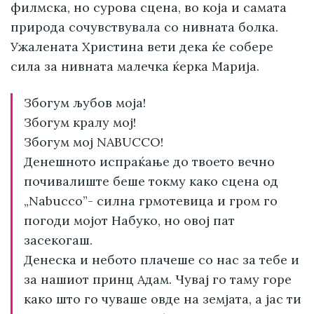
филмска, но сурова сцена, во која и самата
природа сочувствувала со нивната болка.
Ужалената Христина вети дека ќе собере
сила за нивната малечка ќерка Марија.
Збогум љубов моја!
Збогум кралу мој!
Збогум мој NABUCCO!
Денешното испраќање до твоето вечно
почивалиште беше токму како сцена од
„Nabucco”- силна грмотевица и гром го
погоди мојот Набуко, но овој пат
засекогаш.
Денеска и небото плачеше со нас за тебе и
за нашиот принц Адам. Чувај го таму горе
како што го чуваше овде на земјата, а јас ти