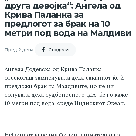
друга девојка“: Ангела од
Крива Паланка за
предлогот за брак на 10
метри под вода на Малдиви
Пред 2 дена
Cподели
Ангела Додевска од Крива Паланка
отсекогаш замислувала дека саканиот ќе ѝ
предложи брак на Малдивите, но не ни
сонувала дека судбоносното „ДА“ ќе го каже
10 метри под вода, среде Индискиот Океан.
Нејзиниот вереник Филип внимателно го