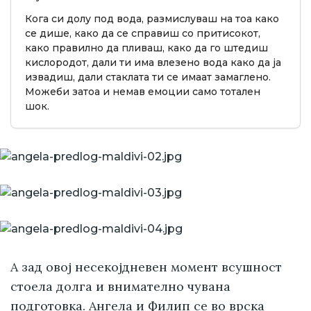
Кога си долу под вода, размислуваш на тоа како
се дише, како да се справиш со притисокот,
како правилно да пливаш, како да го штедиш
кислородот, дали ти има влезено вода како да ја
извадиш, дали стаклата ти се имаат замаглено.
Можеби затоа и немав емоции само тотален
шок.
А зад овој несекојдневен момент всушност
стоела долга и внимателно чувана
подготовка. Ангела и Филип се во врска