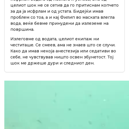
целиот шок не се сетив да го притиснам копчето
за да ја исфрлам и од устата. Бидејќи имав
проблем со тоа, а и кај Филип во маската влегла
вода, веќе бевме принудени да излеземе на
површина.
Излеговме од водата, целиот екипаж ни
честиташе. Се смеев, ама не знаев што се случи.
Како да имав некоја анестезија или седативи во
себе, не чувствував ништо освен збунетост. Тој
шок ме држеше дури и следниот ден.