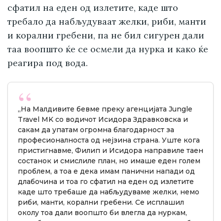
сфатил на еден од излетите, каде што
требало да набљудуваат желки, риби, манти
и корални гребени, па не бил сигурен дали
таа воопшто ќе се осмели да нурка и како ќе
реагира под вода.
„На Малдивите бевме преку агенцијата Jungle
Travel MK со водичот Исидора Здравковска и
сакам да упатам огромна благодарност за
професионалноста од нејзина страна. Уште кога
пристигнавме, Филип и Исидора направиле таен
состанок и смислиле план, но имаше еден голем
проблем, а тоа е дека имам панични напади од
длабочина и тоа го сфатил на еден од излетите
каде што требаше да набљудуваме желки, немо
риби, манти, корални гребени. Се исплашил
околу тоа дали воопшто би влегла да нуркам,