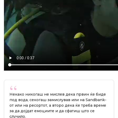
Некако никогаш не мислев дека првин ќе биде
под вода, секогаш замислував или на Sandbank-
от или на ресортот, а второ дека ќе треба време
за да дојдат емоциите и да сфатиш што се
случило.