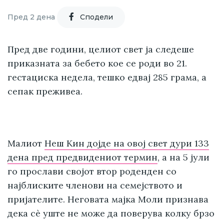
Пред 2 дена
Cподели
Пред две години, целиот свет ја следеше
приказната за бебето кое се роди во 21.
гестациска недела, тешко едвај 285 грама, а
сепак преживеа.
Малиот
Неш Кин дојде на овој свет дури 133
дена пред предвидениот термин
, а на 5 јули
го прослави својот втор роденден со
најблиските членови на семејството и
пријателите. Неговата мајка Моли признава
дека сè уште не може да поверува колку брзо