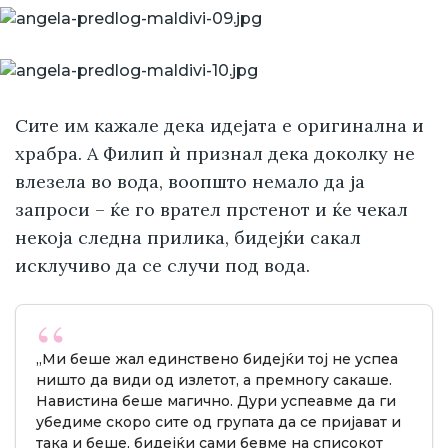
Сите им кажале дека идејата е оригинална и
храбра. А Филип ѝ признал дека доколку не
влезела во вода, воопшто немало да ја
запроси – ќе го врател прстенот и ќе чекал
некоја следна прилика, бидејќи сакал
исклучиво да се случи под вода.
„Ми беше жал единствено бидејќи тој не успеа
ништо да види од излетот, а премногу сакаше.
Навистина беше магично. Дури успеавме да ги
убедиме скоро сите од групата да се пријават и
така и беше, бидејќи сами бевме на списокот