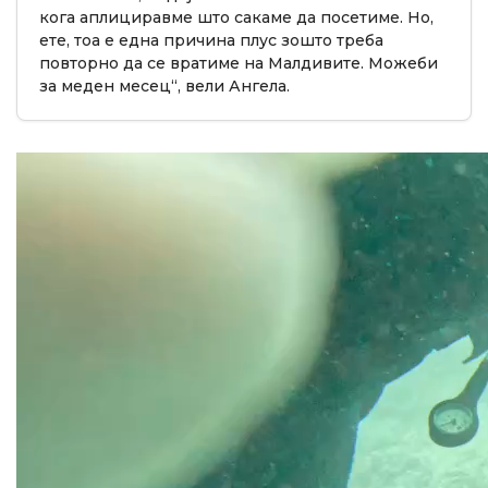
кога аплициравме што сакаме да посетиме. Но,
ете, тоа е една причина плус зошто треба
повторно да се вратиме на Малдивите. Можеби
за меден месец“, вели Ангела.