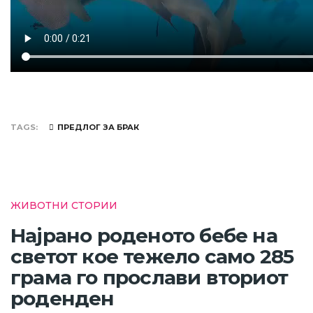
TAGS
ПРЕДЛОГ ЗА БРАК
ЖИВОТНИ СТОРИИ
Најрано роденото бебе на
светот кое тежело само 285
грама го прослави вториот
роденден