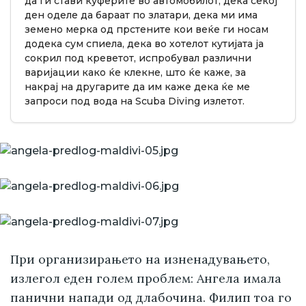
да ги стави куферите во автомобилот, дека секој
ден оделе да бараат по златари, дека ми има
земено мерка од прстените кои веќе ги носам
додека сум спиела, дека во хотелот кутијата ја
сокрил под креветот, испробувал различни
варијации како ќе клекне, што ќе каже, за
накрај на другарите да им каже дека ќе ме
запроси под вода на Scuba Diving излетот.
При организирањето на изненадувањето,
излегол еден голем проблем: Ангела имала
панични напади од длабочина. Филип тоа го