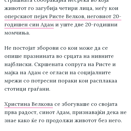
животот го загубија четири лица, меѓу кои
оперскиот пејач Ристе Велков, неговиот 20-
годишен син Адам
и уште две 20-годишни
момчиња.
Не постојат зборови со кои може да се
опише празнината во срцата на нивните
најблиски. Скршената сопруга на Ристе и
мајка на Адам се огласи на социјалните
мрежи со потресни пораки кои расплакаа
стотици граѓани.
Христина Велкова
се збогуваше со својата
прва радост, синот Адам, признавајќи дека не
знае како ќе го продолжи животот без него.