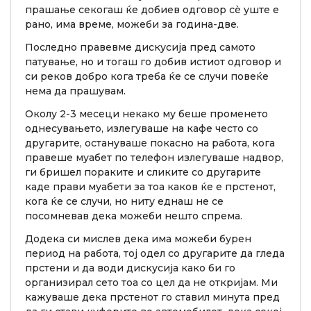
прашање секогаш ќе добиев одговор сè уште е
рано, има време, можеби за година-две.
Последно правевме дискусија пред самото
патување, но и тогаш го добив истиот одговор и
си реков добро кога треба ќе се случи повеќе
нема да прашувам.
Околу 2-3 месеци некако му беше променето
однесувањето, излегуваше на кафе често со
другарите, остануваше покасно на работа, кога
правеше муабет по телефон излегуваше надвор,
ги бришел пораките и сликите со другарите
каде прави муабети за тоа каков ќе е прстенот,
кога ќе се случи, но ниту еднаш не се
посомневав дека можеби нешто спрема.
Додека си мислев дека има можеби бурен
период на работа, тој одел со другарите да гледа
прстени и да води дискусија како би го
организирал сето тоа со цел да не откријам. Ми
кажуваше дека прстенот го ставил минута пред