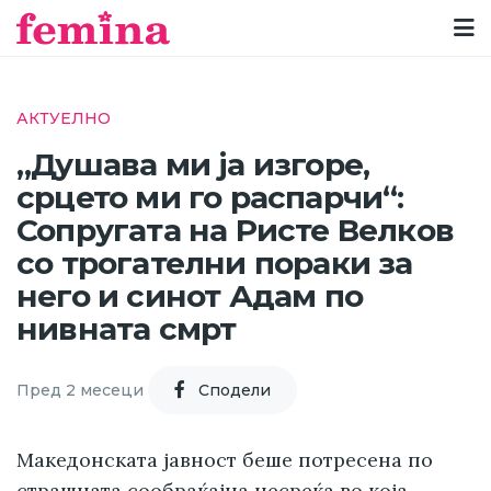
АКТУЕЛНО
„Душава ми ја изгоре,
срцето ми го распарчи“:
Сопругата на Ристе Велков
со трогателни пораки за
него и синот Адам по
нивната смрт
Пред 2 месеци
Cподели
Македонската јавност беше потресена по
страшната сообраќајна несреќа во која