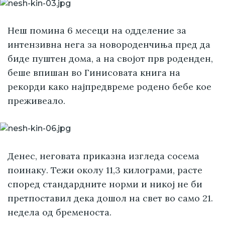
Неш помина 6 месеци на одделение за
интензивна нега за новороденчиња пред да
биде пуштен дома, а на својот прв роденден,
беше впишан во Гинисовата книга на
рекорди како најпредвреме родено бебе кое
преживеало.
Денес, неговата приказна изгледа сосема
поинаку. Тежи околу 11,3 килограми, расте
според стандардните норми и никој не би
претпоставил дека дошол на свет во само 21.
недела од бременоста.