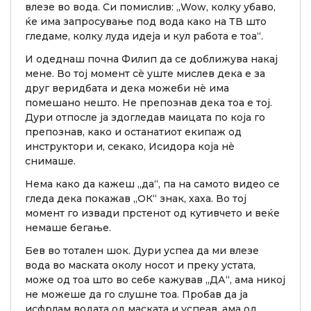
влезе во вода. Си помислив: „Wow, колку убаво,
ќе има запросување под вода како на ТВ што
гледаме, колку луда идеја и кул работа е тоа“.
И одеднаш почна Филип да се доближува накај
мене. Во тој момент сè уште мислев дека е за
друг веридбата и дека можеби нè има
помешано нешто. Не препознав дека тоа е тој.
Дури отпосле ја здогледав маицата по која го
препознав, како и останатиот екипаж од
инструктори и, секако, Исидора која нè
снимаше.
Нема како да кажеш „да“, па на самото видео се
гледа дека покажав „ОК“ знак, хаха. Во тој
момент го извади прстенот од кутивчето и веќе
немаше бегање.
Бев во тотален шок. Дури успеа да ми влезе
вода во маската околу носот и преку устата,
може од тоа што во себе кажував „ДА“, ама никој
не можеше да го слушне тоа. Пробав да ја
исфрлам водата од маската и успеав, ама од