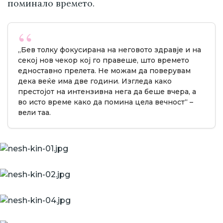
поминало времето.
„Бев толку фокусирана на неговото здравје и на
секој нов чекор кој го правеше, што времето
едноставно прелета. Не можам да поверувам
дека веќе има две години. Изгледа како
престојот на интензивна нега да беше вчера, а
во исто време како да помина цела вечност“ –
вели таа.