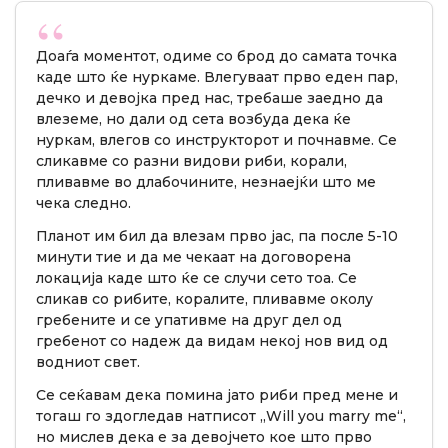
Доаѓа моментот, одиме со брод до самата точка
каде што ќе нуркаме. Влегуваат прво еден пар,
дечко и девојка пред нас, требаше заедно да
влеземе, но дали од сета возбуда дека ќе
нуркам, влегов со инструкторот и почнавме. Се
сликавме со разни видови риби, корали,
пливавме во длабочините, незнаејќи што ме
чека следно.
Планот им бил да влезам прво јас, па после 5-10
минути тие и да ме чекаат на договорена
локација каде што ќе се случи сето тоа. Се
сликав со рибите, коралите, пливавме околу
гребените и се упативме на друг дел од
гребенот со надеж да видам некој нов вид од
водниот свет.
Се сеќавам дека помина јато риби пред мене и
тогаш го здогледав натписот „Will you marry me“,
но мислев дека е за девојчето кое што прво