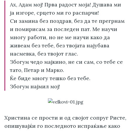
Ах, Адам мој! Прва радост моја! Душава ми
ја изгоре, срцето ми го распарчи!
Си замина без поздрав, без да те прегрнам
и помирисам за последен пат. Ме научи
многу работи, но не ме научи како да
живеам без тебе, без твојата најубава
насмевка, без твојот глас.
Збогум чедо мајкино, не си сам, со тебе се
тато, Петар и Марко.
Ќе биде многу тешко без тебе.
Збогум најмил мој!
Христина се прости и од својот сопруг Ристе,
опишувајќи го последното испраќање како