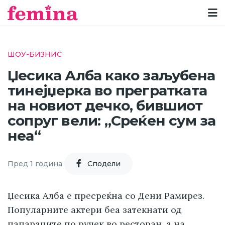
ШОУ-БИЗНИС
Џесика Алба како заљубена
тинејџерка во прегратката
на новиот дечко, бившиот
сопруг вели: „Среќен сум за
неа“
Пред 1 година
Cподели
Џесика Алба е пресреќна со Дени Рамирез.
Популарните актери беа затекнати од
папараците по ручек во ресторан, а на