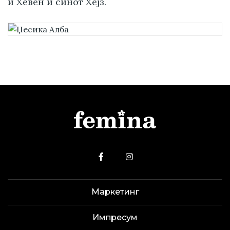
и Хевен и синот Хејз.
Маркетинг
Импресум