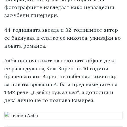
фотографиите изгледаат како неразделни
заљубени тинејџери.
44-годишната ѕвезда и 32-годишниот актер
се бакнуваа и слатко се кикотеа, уживајќи во
новата романса.
Алба на почетокот на годината објави дека
се разведува од Кеш Ворен по 16 години
брачен живот. Ворен не избегнал коментар
за новата врска на Алба и пред камерите на
TMZ рече:
„Среќен сум за неа“
, а дополни и
дека лично не го познава Рамирез.