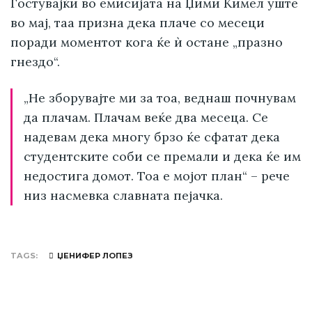
Гостувајќи во емисијата на Џими Кимел уште
во мај, таа призна дека плаче со месеци
поради моментот кога ќе ѝ остане „празно
гнездо“.
„Не зборувајте ми за тоа, веднаш почнувам
да плачам. Плачам веќе два месеца. Се
надевам дека многу брзо ќе сфатат дека
студентските соби се премали и дека ќе им
недостига домот. Тоа е мојот план“ – рече
низ насмевка славната пејачка.
TAGS
ЏЕНИФЕР ЛОПЕЗ