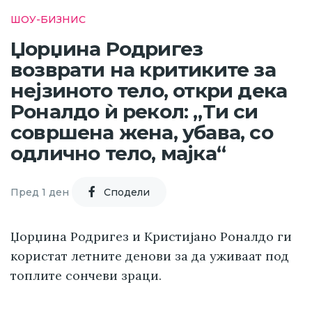
ШОУ-БИЗНИС
Џорџина Родригез
возврати на критиките за
нејзиното тело, откри дека
Роналдо ѝ рекол: „Ти си
совршена жена, убава, со
одлично тело, мајка“
Пред 1 ден
Cподели
Џорџина Родригез и Кристијано Роналдо ги
користат летните денови за да уживаат под
топлите сончеви зраци.