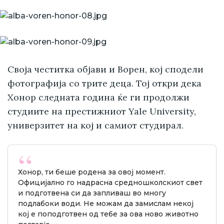
Своја честитка објави и Ворен, кој сподели
фотографија со трите деца. Тој откри дека
Хонор следната година ќе ги продолжи
студиите на престижниот Yale University,
универзитет на кој и самиот студирал.
Хонор, ти беше родена за овој момент.
Официјално го надрасна средношколскиот свет
и подготвена си да запливаш во многу
подлабоки води. Не можам да замислам некој
кој е поподготвен од тебе за ова ново животно