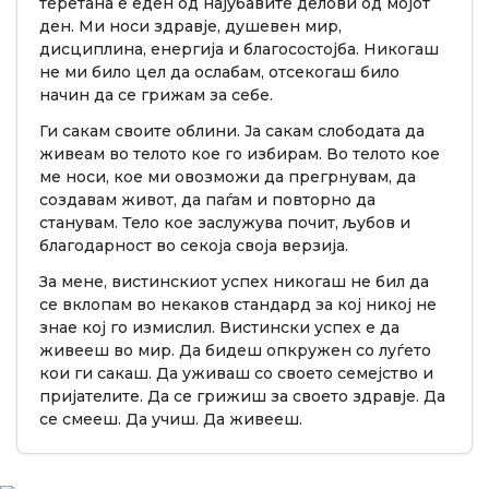
теретана е еден од најубавите делови од мојот
ден. Ми носи здравје, душевен мир,
дисциплина, енергија и благосостојба. Никогаш
не ми било цел да ослабам, отсекогаш било
начин да се грижам за себе.
Ги сакам своите облини. Ја сакам слободата да
живеам во телото кое го избирам. Во телото кое
ме носи, кое ми овозможи да прегрнувам, да
создавам живот, да паѓам и повторно да
станувам. Тело кое заслужува почит, љубов и
благодарност во секоја своја верзија.
За мене, вистинскиот успех никогаш не бил да
се вклопам во некаков стандард за кој никој не
знае кој го измислил. Вистински успех е да
живееш во мир. Да бидеш опкружен со луѓето
кои ги сакаш. Да уживаш со своето семејство и
пријателите. Да се грижиш за своето здравје. Да
се смееш. Да учиш. Да живееш.