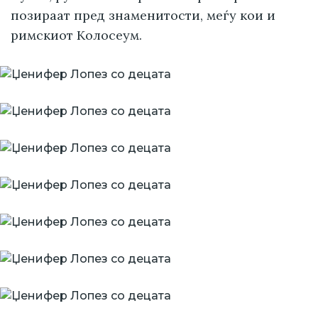
позираат пред знаменитости, меѓу кои и
римскиот Колосеум.