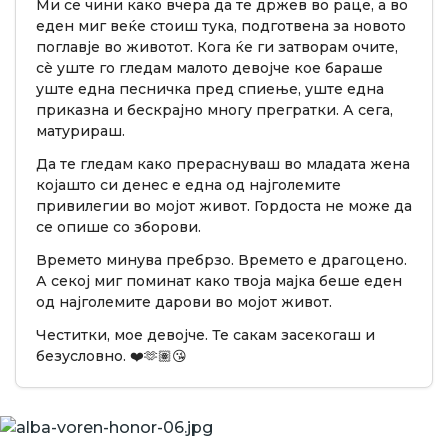
Ми се чини како вчера да те држев во раце, а во
еден миг веќе стоиш тука, подготвена за новото
поглавје во животот. Кога ќе ги затворам очите,
сè уште го гледам малото девојче кое бараше
уште една песничка пред спиење, уште една
приказна и бескрајно многу прегратки. А сега,
матурираш.
Да те гледам како прераснуваш во младата жена
којашто си денес е една од најголемите
привилегии во мојот живот. Гордоста не може да
се опише со зборови.
Времето минува пребрзо. Времето е драгоцено.
А секој миг поминат како твоја мајка беше еден
од најголемите дарови во мојот живот.
Честитки, мое девојче. Те сакам засекогаш и
безусловно. ❤️🫶🏽😘