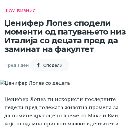
ШОУ-БИЗНИС
Џенифер Лопез сподели
моменти од патувањето низ
Италија со децата пред да
заминат на факултет
Пред 1 ден
Cподели
Џенифер Лопез ги искористи последните
недели пред големата животна промена за
да помине драгоцено време со Макс и Еми,
која неодамна присвои машки идентитет и