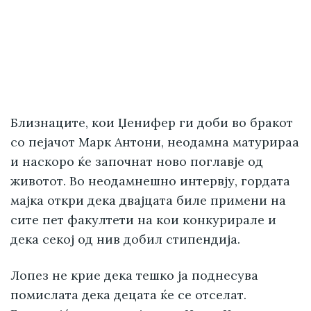
Близнаците, кои Џенифер ги доби во бракот
со пејачот Марк Антони, неодамна матурираа
и наскоро ќе започнат ново поглавје од
животот. Во неодамнешно интервју, гордата
мајка откри дека двајцата биле примени на
сите пет факултети на кои конкурирале и
дека секој од нив добил стипендија.
Лопез не крие дека тешко ја поднесува
помислата дека децата ќе се отселат.