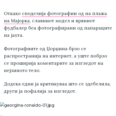
Откако
споделија фотографии од на плажа
на Мајорка
, славниот модел и врвниот
фудбалер беа фотографирани од папараците
на јахта.
Фотографиите од Џорџина брзо се
распространија на интернет, а уште побрзо
се проширија коментарите за изгледот на
нејзиното тело.
Додека едни ја критикуваа што се здебелила,
други ја пофалија за изгледот.