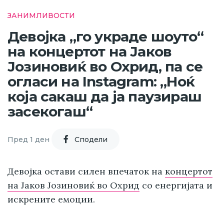
ЗАНИМЛИВОСТИ
Девојка „го украде шоуто“
на концертот на Јаков
Јозиновиќ во Охрид, па се
огласи на Instagram: „Ноќ
која сакаш да ја паузираш
засекогаш“
Пред 1 ден
Cподели
Девојка
остави силен впечаток на
концертот
на Јаков Јозиновиќ во Охрид
со енергијата и
искрените емоции.