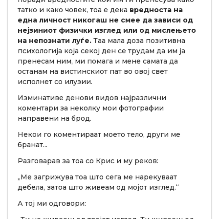
татко и како човек, тоа е дека
вредноста на
една личност никогаш не смее да зависи од
нејзиниот физички изглед или од мислењето
на непознати луѓе.
Таа мала доза позитивна
психологија која секој ден се трудам да им ја
пренесам ним, ми помага и мене самата да
останам на вистинскиот пат во овој свет
исполнет со илузии.
Изминативе денови видов најразлични
коментари за неколку мои фотографии
направени на брод.
Некои го коментираат моето тело, други ме
бранат...
Разговарав за тоа со Крис и му реков:
„Ме загрижува тоа што сега ме нарекуваат
дебела, затоа што живеам од мојот изглед.“
А тој ми одговори: