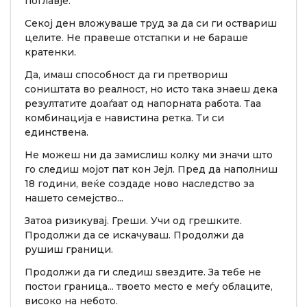
поглавје.
Секој ден вложуваше труд за да си ги оствариш
целите. Не правеше отстапки и не бараше
кратенки.
Да, имаш способност да ги претвориш
соништата во реалност, но исто така знаеш дека
резултатите доаѓаат од напорната работа. Таа
комбинација е навистина ретка. Ти си
единствена.
Не можеш ни да замислиш колку ми значи што
го следиш мојот пат кон Јејл. Пред да наполниш
18 години, веќе создаде ново наследство за
нашето семејство...
Затоа ризикувај. Греши. Учи од грешките.
Продолжи да се искачуваш. Продолжи да
рушиш граници.
Продолжи да ги следиш ѕвездите. За тебе не
постои граница... твоето место е меѓу облаците,
високо на небото.