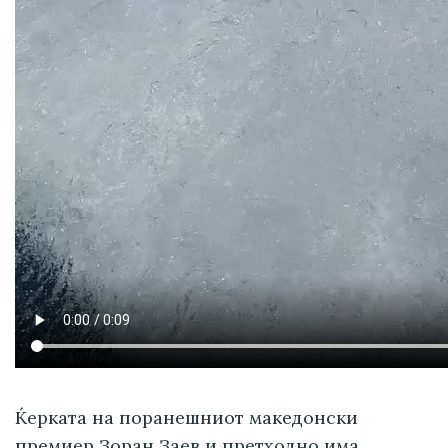
Ќерката на поранешниот македонски
премиер Зоран Заев и претходно има