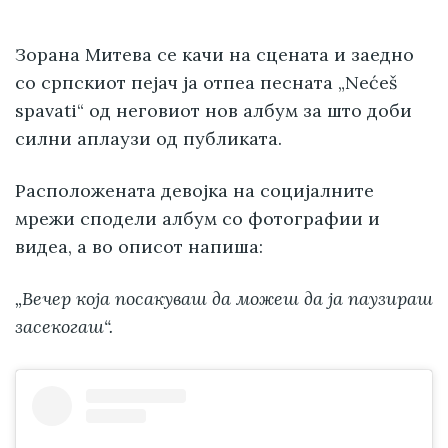
Зорана Митева се качи на сцената и заедно
со српскиот пејач ја отпеа песната „Nećeš
spavati“ од неговиот нов албум за што доби
силни аплаузи од публиката.
Расположената девојка на социјалните
мрежи сподели албум со фотографии и
видеа, а во описот напиша:
„Вечер која посакуваш да можеш да ја паузираш
засекогаш“.