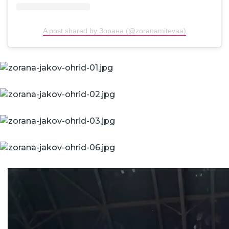
A post shared by Зорана (@zoranamitevaa)