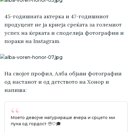
45-годишната актерка и 47-годишниот
продуцент не ја криеја среќата за големиот
успех на ќерката и споделија фотографии и
пораки на Instagram.
На својот профил, Алба објави фотографии
од настанот и од детството на Хонор и
напиша:
Моето девојче матурираше вчера и срцето ми
пука од гордост 🥹🤍🎓