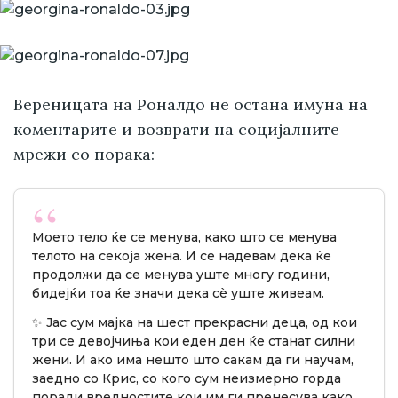
Вереницата на Роналдо не остана имуна на
коментарите и возврати на социјалните
мрежи со порака:
Моето тело ќе се менува, како што се менува
телото на секоја жена. И се надевам дека ќе
продолжи да се менува уште многу години,
бидејќи тоа ќе значи дека сè уште живеам.
✨ Јас сум мајка на шест прекрасни деца, од кои
три се девојчиња кои еден ден ќе станат силни
жени. И ако има нешто што сакам да ги научам,
заедно со Крис, со кого сум неизмерно горда
поради вредностите кои им ги пренесува како