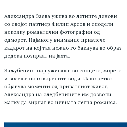
Александра Заева ужива во летните денови
со својот партнер Филип Арсов и сподели
неколку романтични фотографии од
одморот. Најмногу внимание привлече
кадарот на кој таа нежно го бакнува во образ
додека позираат на јахта.
Заљубениот пар уживаше во сонцето, морето
и возење по отворените води. Иако ретко
објавува моменти од приватниот живот,
Александра на следбениците им дозволи
малку да ѕирнат во нивната летна романса.