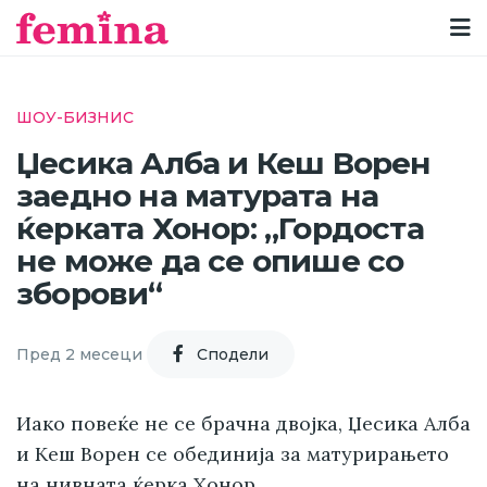
ШОУ-БИЗНИС
Џесика Алба и Кеш Ворен
заедно на матурата на
ќерката Хонор: „Гордоста
не може да се опише со
зборови“
Пред 2 месеци
Cподели
Иако повеќе не се брачна двојка, Џесика Алба
и Кеш Ворен се обединија за матурирањето
на нивната ќерка Хонор.