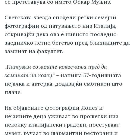
се претставува со името Оскар Муњиз.
Светската ѕвезда сподели ретки семејни
фотографии од патувањето низ Италија,
откривајќи дека ова е нивното последно
заедничко летно бегство пред близнаците да
заминат на факултет.
„Патувам со моите кокосчиња пред да
заминат на колеџ“
– напиша 57-годишната
пејачка и актерка, додавајќи емотикон што
плаче.
На објавените фотографии Лопез и
нејзините деца уживаат во прошетки низ
неколку италијански градови, посетуваат
музеи, ручаат во шармантни ресторани и