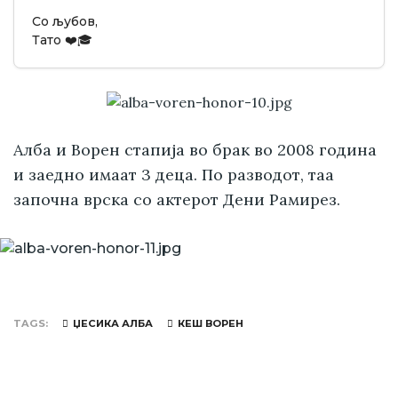
Со љубов,
Тато ❤️🎓
Алба и Ворен стапија во брак во 2008 година
и заедно имаат 3 деца. По разводот, таа
започна врска со актерот Дени Рамирез.
TAGS
ЏЕСИКА АЛБА
КЕШ ВОРЕН