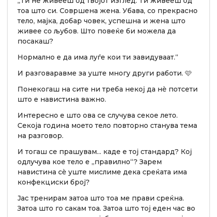
„Ти не живееш од твојот изглед. Ти живееш од
тоа што си. Совршена жена. Убава, со прекрасно
тело, мајка, добар човек, успешна и жена што
живее со љубов. Што повеќе би можела да
посакаш?
Нормално е да има луѓе кои ти завидуваат.“
И разговаравме за уште многу други работи. 🩷
Понекогаш на сите ни треба некој да нè потсети
што е навистина важно.
Интересно е што ова се случува секое лето.
Секоја година моето тело повторно станува тема
на разговор.
И тогаш се прашувам... каде е тој стандард? Кој
одлучува кое тело е „правилно“? Зарем
навистина сè уште мислиме дека среќата има
конфекциски број?
Јас тренирам затоа што тоа ме прави среќна.
Затоа што го сакам тоа. Затоа што тој еден час во