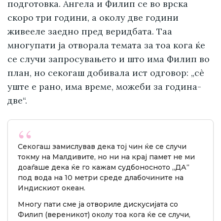
подготовка. Ангела и Филип се во врска
скоро три години, а околу две години
живееле заедно пред веридбата. Таа
многупати ја отворала темата за тоа кога ќе
се случи запросувањето и што има Филип во
план, но секогаш добивала ист одговор: „сè
уште е рано, има време, можеби за година-
две“.
Секогаш замислував дека тој чин ќе се случи
токму на Малдивите, но ни на крај памет не ми
доаѓаше дека ќе го кажам судбоносното „ДА“
под вода на 10 метри среде длабочините на
Индискиот океан.
Многу пати сме ја отвориле дискусијата со
Филип (вереникот) околу тоа кога ќе се случи,