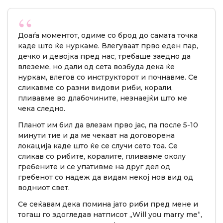
Доаѓа моментот, одиме со брод до самата точка
каде што ќе нуркаме. Влегуваат прво еден пар,
дечко и девојка пред нас, требаше заедно да
влеземе, но дали од сета возбуда дека ќе
нуркам, влегов со инструкторот и почнавме. Се
сликавме со разни видови риби, корали,
пливавме во длабочините, незнаејќи што ме
чека следно.
Планот им бил да влезам прво јас, па после 5-10
минути тие и да ме чекаат на договорена
локација каде што ќе се случи сето тоа. Се
сликав со рибите, коралите, пливавме околу
гребените и се упативме на друг дел од
гребенот со надеж да видам некој нов вид од
водниот свет.
Се сеќавам дека помина јато риби пред мене и
тогаш го здогледав натписот „Will you marry me“,