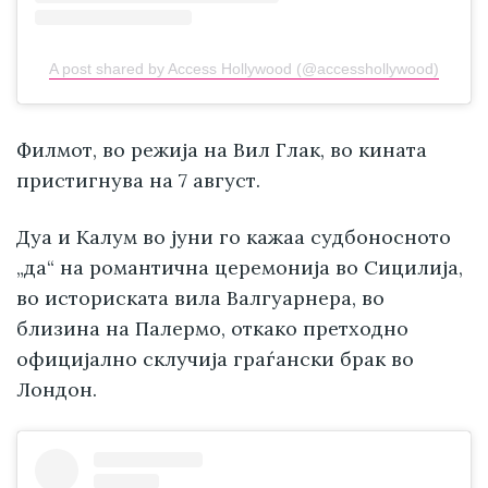
A post shared by Access Hollywood (@accesshollywood)
Филмот, во режија на Вил Глак, во кината
пристигнува на 7 август.
Дуа и Калум во јуни го кажаа судбоносното
„да“ на романтична церемонија во Сицилија,
во историската вила Валгуарнера, во
близина на Палермо, откако претходно
официјално склучија граѓански брак во
Лондон.