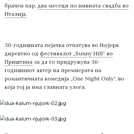
брачен пар,
два месеци по нивната свадба во
Италија.
30-годишната пејачка отпатува во Њујорк
директно од
фестивалот „Sunny Hill“ во
Приштина
за да го придружува 36-
годишниот актер на премиерата на
романтичната комедија „One Night Only“, во
која тој ја има главната улога.