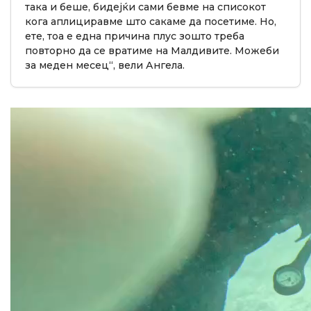
така и беше, бидејќи сами бевме на списокот
кога аплициравме што сакаме да посетиме. Но,
ете, тоа е една причина плус зошто треба
повторно да се вратиме на Малдивите. Можеби
за меден месец“, вели Ангела.