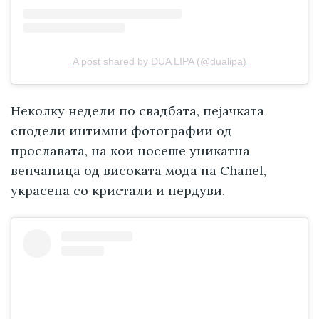
A post shared by DUA LIPA (@dualipa)
Неколку недели по свадбата, пејачката
сподели интимни фотографии од
прославата, на кои носеше уникатна
венчаница од високата мода на Chanel,
украсена со кристали и пердуви.