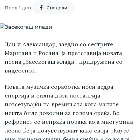
Пред 1 ден
Cподели
Дац и Александар, заедно со сестрите
Маријана и Росана, ја претставија новата
песна „Засекогаш млади“, придружена со
видеоспот.
Новата музичка соработка носи ведра
енергија и силна доза носталгија,
потсетувајќи на времињата кога малите
нешта биле доволни за голема среќа. Во
рефренот се испраќа порака која многумина
лесно ќе ја почувствуваат како своја:
„Кај се
тие времиња стари, бевме среќни и со малку