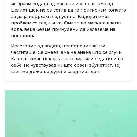
исфрлам водата од маската и успеав, ама од
целиот шок не се сетив да го притиснам копчето
за да ја исфрлам и од устата. Бидејќи имав
проблем со тоа, а и кај Филип во маската влегла
вода, веќе бевме принудени да излеземе на
површина.
Излеговме од водата, целиот екипаж ни
честиташе. Се смеев, ама не знаев што се случи.
Како да имав некоја анестезија или седативи во
себе, не чувствував ништо освен збунетост. Тој
шок ме држеше дури и следниот ден.