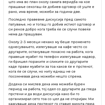
што има во план околу самата веридба на кое
прашање секогаш ќе добиев одговор сè уште е
рано, има време, можеби за година-две.
Последно правевме дискусија пред самото
патување, но и тогаш го добив истиот одговор и
си реков добро кога треба ќе се случи повеќе
нема да прашувам.
Околу 2-3 месеци некако му беше променето
однесувањето, излегуваше на кафе често со
другарите, остануваше покасно на работа, кога
правеше муабет по телефон излегуваше надвор,
ги бришел пораките и сликите со другарите
каде прави муабети за тоа каков ќе е прстенот,
кога ќе се случи, но ниту еднаш не се
посомневав дека можеби нешто спрема.
Додека си мислев дека има можеби бурен
период на работа, тој одел со другарите да гледа
прстени и да води дискусија како би го
организирал сето тоа со цел да не откријам. Ми
кажуваше дека прстенот го ставил минута пред