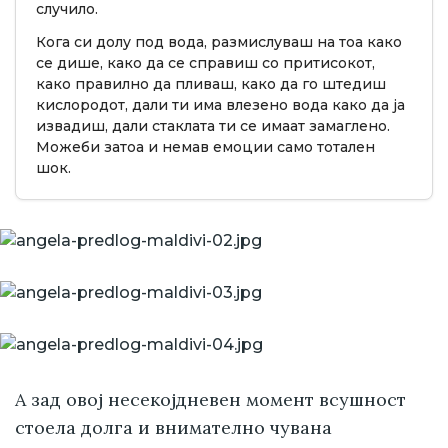
случило.
Кога си долу под вода, размислуваш на тоа како
се дише, како да се справиш со притисокот,
како правилно да пливаш, како да го штедиш
кислородот, дали ти има влезено вода како да ја
извадиш, дали стаклата ти се имаат замаглено.
Можеби затоа и немав емоции само тотален
шок.
А зад овој несекојдневен момент всушност
стоела долга и внимателно чувана