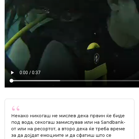
Некако никогаш не мислев дека првин ќе биде
под вода, секогаш замислував или на Sandbank-
от или на ресортот, а второ дека ќе треба време
за да дојдат емоциите и да сфатиш што се