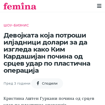
ШОУ-БИЗНИС
Девојката која потроши
илјадници долари за да
изгледа како Ким
Кардашијан почина од
срцев удар по пластична
операција
Пред 3 години
Cподели
Кристина Аштен Гуркани почина од срцев
удар по пластична операција.