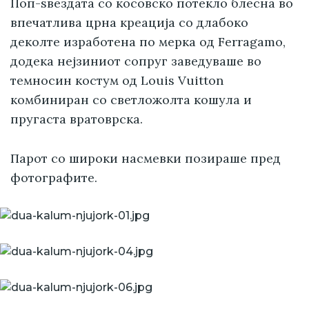
Поп-ѕвездата со косовско потекло блесна во
впечатлива црна креација со длабоко
деколте изработена по мерка од Ferragamo,
додека нејзиниот сопруг заведуваше во
темносин костум од Louis Vuitton
комбиниран со светложолта кошула и
пругаста вратоврска.
Парот со широки насмевки позираше пред
фотографите.