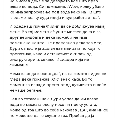
но мислев дека е за девојчето кое што прво
влезе во вода. Си помислив: „Wow, колку убаво,
ќе има запросување под вода како на ТВ што
гледаме, колку луда идеја и кул работа е тоа“.
И одеднаш почна Филип да се доближува накај
мене. Во тој момент сè уште мислев дека е за
друг веридбата и дека можеби нè има
помешано нешто. Не препознав дека тоа е тој.
Дури отпосле ја здогледав маицата по која го
препознав, како и останатиот екипаж од
инструктори и, секако, Исидора која нè
снимаше.
Нема како да кажеш „да“, па на самото видео се
гледа дека покажав „ОК“ знак, хаха. Во тој
момент го извади прстенот од кутивчето и веќе
немаше бегање.
Бев во тотален шок. Дури успеа да ми влезе
вода во маската околу носот и преку устата,
може од тоа што во себе кажував „ДА“, ама никој
не можеше да го слушне тоа. Пробав да ја