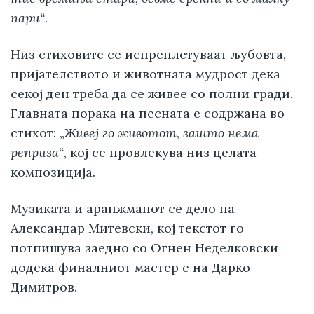
пари“
.
Низ стиховите се испреплетуваат љубовта,
пријателството и животната мудрост дека
секој ден треба да се живее со полни гради.
Главната порака на песната е содржана во
стихот:
„Живеј го животот, зашто нема
реприза“
, кој се провлекува низ целата
композиција.
Музиката и аранжманот се дело на
Александар Митевски, кој текстот го
потпишува заедно со Огнен Неделковски
додека финалниот мастер е на Дарко
Димитров.