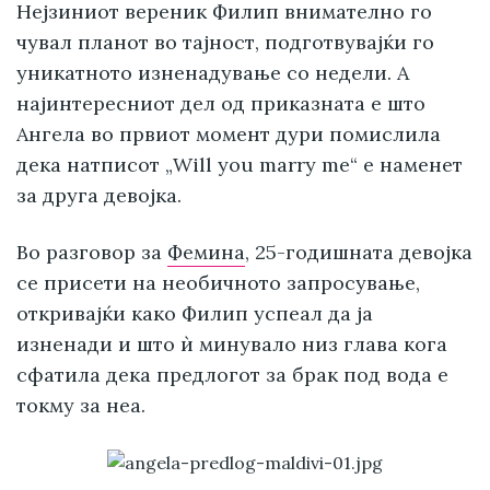
Нејзиниот вереник Филип внимателно го
чувал планот во тајност, подготвувајќи го
уникатното изненадување со недели. А
најинтересниот дел од приказната е што
Ангела во првиот момент дури помислила
дека натписот „Will you marry me“ е наменет
за друга девојка.
Во разговор за
Фемина
, 25-годишната девојка
се присети на необичното запросување,
откривајќи како Филип успеал да ја
изненади и што ѝ минувало низ глава кога
сфатила дека предлогот за брак под вода е
токму за неа.