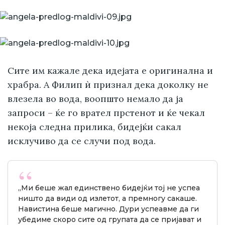
Сите им кажале дека идејата е оригинална и
храбра. А Филип ѝ признал дека доколку не
влезела во вода, воопшто немало да ја
запроси – ќе го врател прстенот и ќе чекал
некоја следна прилика, бидејќи сакал
исклучиво да се случи под вода.
„Ми беше жал единствено бидејќи тој не успеа
ништо да види од излетот, а премногу сакаше.
Навистина беше магично. Дури успеавме да ги
убедиме скоро сите од групата да се пријават и