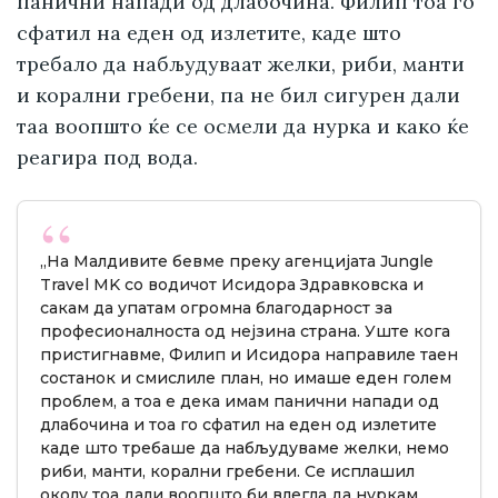
панични напади од длабочина. Филип тоа го
сфатил на еден од излетите, каде што
требало да набљудуваат желки, риби, манти
и корални гребени, па не бил сигурен дали
таа воопшто ќе се осмели да нурка и како ќе
реагира под вода.
„На Малдивите бевме преку агенцијата Jungle
Travel MK со водичот Исидора Здравковска и
сакам да упатам огромна благодарност за
професионалноста од нејзина страна. Уште кога
пристигнавме, Филип и Исидора направиле таен
состанок и смислиле план, но имаше еден голем
проблем, а тоа е дека имам панични напади од
длабочина и тоа го сфатил на еден од излетите
каде што требаше да набљудуваме желки, немо
риби, манти, корални гребени. Се исплашил
околу тоа дали воопшто би влегла да нуркам,