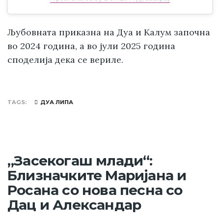
Љубовната приказна на Дуа и Калум започна
во 2024 година, а во јули 2025 година
споделија дека се вериле.
TAGS
ДУА ЛИПА
„Засекогаш млади“:
Близначките Маријана и
Росана со нова песна со
Дац и Александар