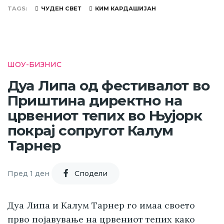
TAGS
ЧУДЕН СВЕТ
КИМ КАРДАШИЈАН
ШОУ-БИЗНИС
Дуа Липа од фестивалот во
Приштина директно на
црвениот тепих во Њујорк
покрај сопругот Калум
Тарнер
Пред 1 ден
Cподели
Дуа Липа и Калум Тарнер го имаа своето
прво појавување на црвениот тепих како