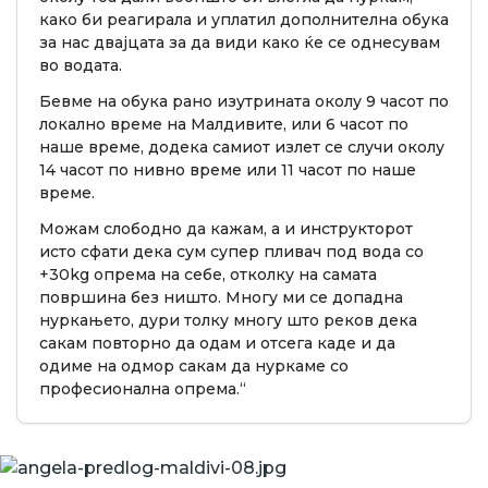
како би реагирала и уплатил дополнителна обука
за нас двајцата за да види како ќе се однесувам
во водата.
Бевме на обука рано изутрината околу 9 часот по
локално време на Малдивите, или 6 часот по
наше време, додека самиот излет се случи околу
14 часот по нивно време или 11 часот по наше
време.
Можам слободно да кажам, а и инструкторот
исто сфати дека сум супер пливач под вода со
+30kg опрема на себе, отколку на самата
површина без ништо. Многу ми се допадна
нуркањето, дури толку многу што реков дека
сакам повторно да одам и отсега каде и да
одиме на одмор сакам да нуркаме со
професионална опрема.“