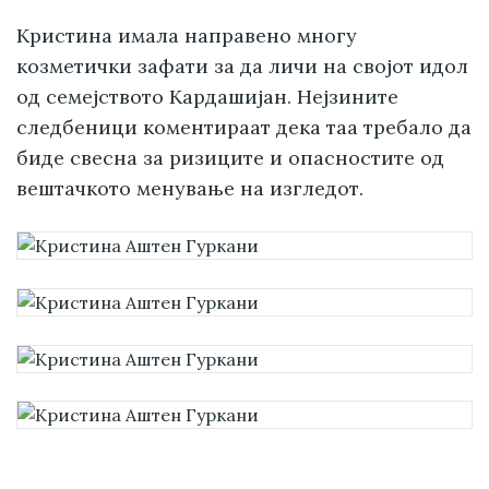
Кристина имала направено многу
козметички зафати за да личи на својот идол
од семејството Кардашијан. Нејзините
следбеници коментираат дека таа требало да
биде свесна за ризиците и опасностите од
вештачкото менување на изгледот.