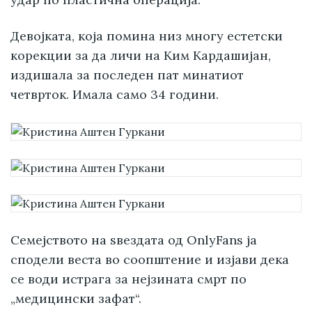
Девојката, која помина низ многу естетски
корекции за да личи на Ким Кардашијан,
издишала за последен пат минатиот
четврток. Имала само 34 години.
Семејството на ѕвездата од OnlyFans ја
сподели веста во соопштение и изјави дека
се води истрага за нејзината смрт по
„медицински зафат“.