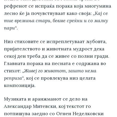
рефренот се испраќа порака која многумина
лесно ќе ја почувствуваат како своја:
„Кај се
тие времиња стари, бевме среќни и со малку
пари“
.
Низ стиховите се испреплетуваат љубовта,
пријателството и животната мудрост дека
секој ден треба да се живее со полни гради.
Главната порака на песната е содржана во
стихот:
„Живеј го животот, зашто нема
реприза“
, кој се провлекува низ целата
композиција.
Музиката и аранжманот се дело на
Александар Митевски, кој текстот го
потпишува заедно со Огнен Неделковски