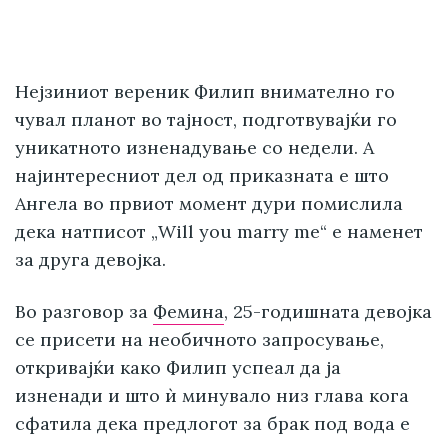
Нејзиниот вереник Филип внимателно го
чувал планот во тајност, подготвувајќи го
уникатното изненадување со недели. А
најинтересниот дел од приказната е што
Ангела во првиот момент дури помислила
дека натписот „Will you marry me“ е наменет
за друга девојка.
Во разговор за
Фемина
, 25-годишната девојка
се присети на необичното запросување,
откривајќи како Филип успеал да ја
изненади и што ѝ минувало низ глава кога
сфатила дека предлогот за брак под вода е