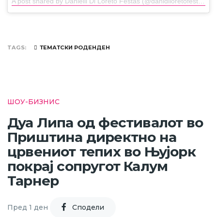
A post shared by Danielli Di Loreto Festas (@danidiloretofestas)
o
TAGS
ТЕМАТСКИ РОДЕНДЕН
ШОУ-БИЗНИС
Дуа Липа од фестивалот во
Приштина директно на
црвениот тепих во Њујорк
покрај сопругот Калум
Тарнер
Пред 1 ден
Cподели