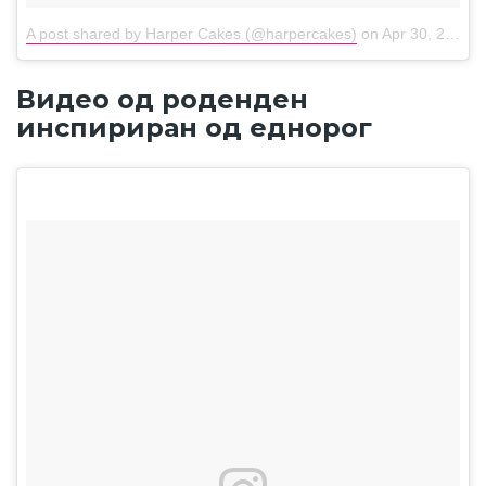
A post shared by Harper Cakes (@harpercakes)
on
Apr 30, 2018 at 4:56pm PDT
Видео од роденден
инспириран од еднорог