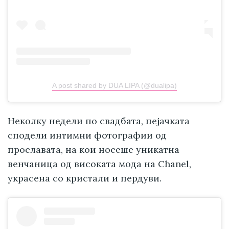
A post shared by DUA LIPA (@dualipa)
Неколку недели по свадбата, пејачката
сподели интимни фотографии од
прославата, на кои носеше уникатна
венчаница од високата мода на Chanel,
украсена со кристали и пердуви.