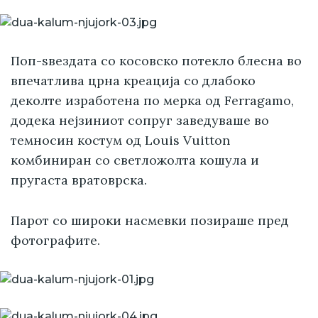
Поп-ѕвездата со косовско потекло блесна во
впечатлива црна креација со длабоко
деколте изработена по мерка од Ferragamo,
додека нејзиниот сопруг заведуваше во
темносин костум од Louis Vuitton
комбиниран со светложолта кошула и
пругаста вратоврска.
Парот со широки насмевки позираше пред
фотографите.