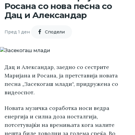
Росана со нова песна со
Дац и Александар
Пред 1 ден
Cподели
Дац и Александар, заедно со сестрите
Маријана и Росана, ја претставија новата
песна „Засекогаш млади“, придружена со
видеоспот.
Новата музичка соработка носи ведра
енергија и силна доза носталгија,
потсетувајќи на времињата кога малите
нешта биле доволни за голема среќа. Во