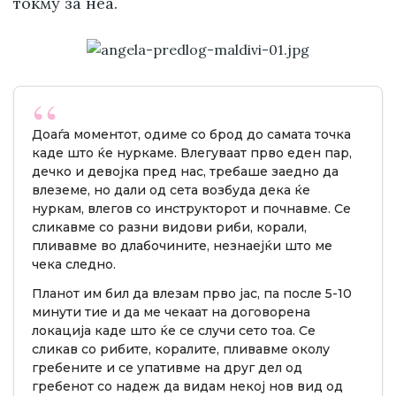
токму за неа.
Доаѓа моментот, одиме со брод до самата точка
каде што ќе нуркаме. Влегуваат прво еден пар,
дечко и девојка пред нас, требаше заедно да
влеземе, но дали од сета возбуда дека ќе
нуркам, влегов со инструкторот и почнавме. Се
сликавме со разни видови риби, корали,
пливавме во длабочините, незнаејќи што ме
чека следно.
Планот им бил да влезам прво јас, па после 5-10
минути тие и да ме чекаат на договорена
локација каде што ќе се случи сето тоа. Се
сликав со рибите, коралите, пливавме околу
гребените и се упативме на друг дел од
гребенот со надеж да видам некој нов вид од