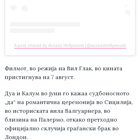
A post shared by Access Hollywood (@accesshollywood)
Филмот, во режија на Вил Глак, во кината
пристигнува на 7 август.
Дуа и Калум во јуни го кажаа судбоносното
„да“ на романтична церемонија во Сицилија,
во историската вила Валгуарнера, во
близина на Палермо, откако претходно
официјално склучија граѓански брак во
Лондон.