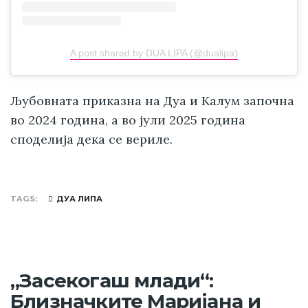
A post shared by DUA LIPA (@dualipa)
Љубовната приказна на Дуа и Калум започна
во 2024 година, а во јули 2025 година
споделија дека се вериле.
TAGS
ДУА ЛИПА
„Засекогаш млади“:
Близначките Маријана и