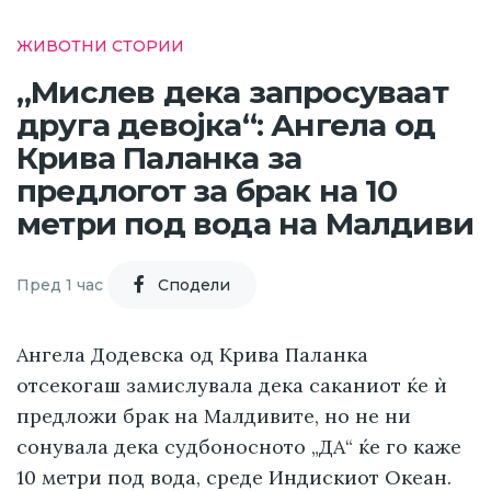
ЖИВОТНИ СТОРИИ
„Мислев дека запросуваат
друга девојка“: Ангела од
Крива Паланка за
предлогот за брак на 10
метри под вода на Малдиви
Пред 1 час
Cподели
Ангела Додевска од Крива Паланка
отсекогаш замислувала дека саканиот ќе ѝ
предложи брак на Малдивите, но не ни
сонувала дека судбоносното „ДА“ ќе го каже
10 метри под вода, среде Индискиот Океан.