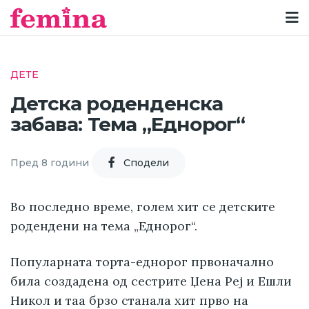
ДЕТЕ
Детска роденденска
забава: Тема „Еднорог“
Пред 8 години
Cподели
Во последно време, голем хит се детските
родендени на тема „Еднорог“.
Популарната торта-еднорог првоначално
била создадена од сестрите Џена Реј и Ешли
Никол и таа брзо станала хит прво на