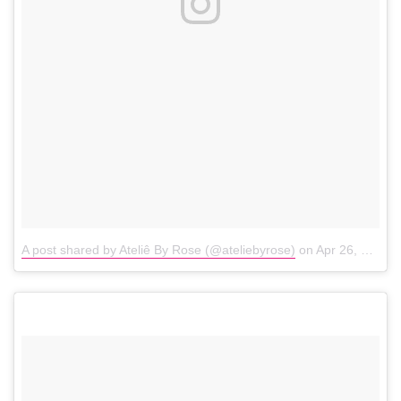
A post shared by Ateliê By Rose (@ateliebyrose)
on
Apr 26, 2018 at 5:35am PDT