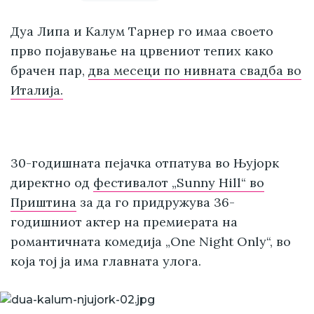
Дуа Липа и Калум Тарнер го имаа своето
прво појавување на црвениот тепих како
брачен пар,
два месеци по нивната свадба во
Италија.
30-годишната пејачка отпатува во Њујорк
директно од
фестивалот „Sunny Hill“ во
Приштина
за да го придружува 36-
годишниот актер на премиерата на
романтичната комедија „One Night Only“, во
која тој ја има главната улога.