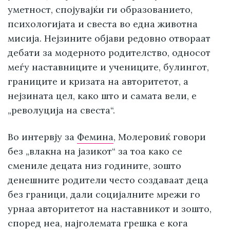
уметност, спојувајќи ги образованието,
психологијата и свеста во една животна
мисија. Нејзините објави редовно отвораат
дебати за модерното родителство, односот
меѓу наставниците и учениците, булингот,
границите и кризата на авторитетот, а
нејзината цел, како што и самата вели, е
„револуција на свеста“.
Во интервју за
Фемина
, Молеровиќ говори
без „влакна на јазикот“ за тоа како се
смениле децата низ годините, зошто
денешните родители често создаваат деца
без граници, дали социјалните мрежи го
урнаа авторитетот на наставникот и зошто,
според неа, најголемата грешка е кога