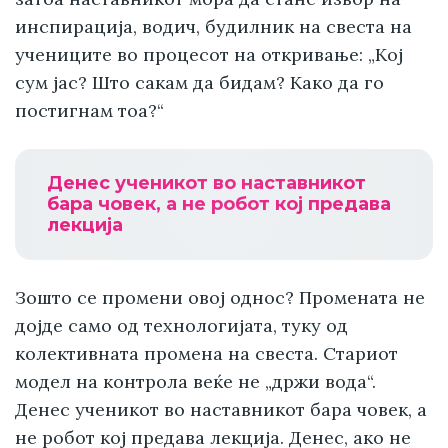
инспирација, водич, будилник на свеста на
учениците во процесот на откривање: „Кој
сум јас? Што сакам да бидам? Како да го
постигнам тоа?“
Денес ученикот во наставникот
бара човек, а не робот кој предава
лекција
Зошто се промени овој однос? Промената не
дојде само од технологијата, туку од
колективната промена на свеста. Стариот
модел на контрола веќе не „држи вода“.
Денес ученикот во наставникот бара човек, а
не робот кој предава лекција. Денес, ако не