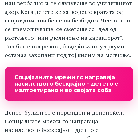
или вербално и се случуваше во училишниот
двор. Кога детето ќе затвореше вратата од
својот дом, тоа беше на безбедно. Честопати
се премолчуваше, се сметаше за „дел од
растењето“ или „челичење на карактерот“.
Тоа беше погрешно, бидејќи многу трауми
останаа закопани под тој килим на молчење.
Социјалните мрежи го направија
насилството бескрајно – детето е
малтретирано и во својата соба
Денес, булингот е перфиден и деноноќен.
Социјалните мрежи го направија
насилството бескрајно – детето е