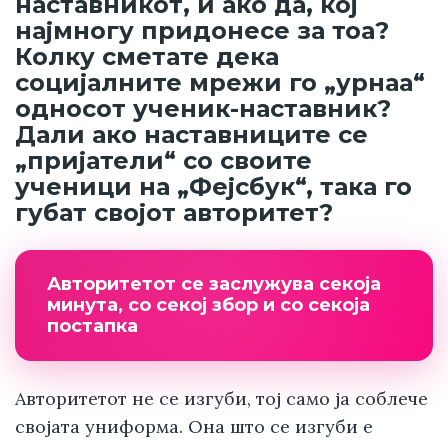
наставникот, и ако да, кој
најмногу придонесе за тоа?
Колку сметате дека
социјалните мрежи го „урнаа“
односот ученик-наставник?
Дали ако наставниците се
„пријатели“ со своите
ученици на „Фејсбук“, така го
губат својот авторитет?
Авторитетот се заслужува секоја
минута, со секој збор и со секоја
постапка
Авторитетот не се изгуби, тој само ја соблече
својата униформа. Она што се изгуби е