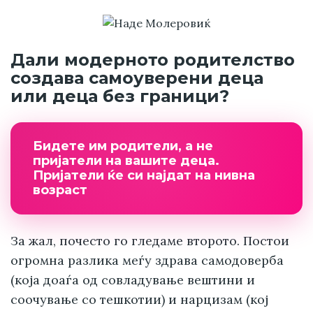
Дали модерното родителство
создава самоуверени деца
или деца без граници?
Бидете им родители, а не
пријатели на вашите деца.
Пријатели ќе си најдат на нивна
возраст
За жал, почесто го гледаме второто. Постои
огромна разлика меѓу здрава самодоверба
(која доаѓа од совладување вештини и
соочување со тешкотии) и нарцизам (кој