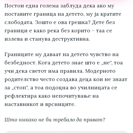
Постои една голема заблуда дека ако му
поставите граница на детето, му ја кратите
слободата. Зошто е ова грешка? Дете без
граници е како река без корито – таа се
излева и станува деструктивна.
Границите му даваат на детето чувство на
безбедност. Кога детето знае што е „не“, тоа
учи дека светот има правила. Модерното
родителство често создава деца кои не знаат
за „стоп“, а тоа подоцна во училницата се
рефлектира како непочитување на
наставникот и врсниците.
Што никако не би требало да прават?