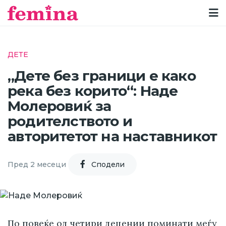
ДЕТЕ
„Дете без граници е како
река без корито“: Наде
Молеровиќ за
родителството и
авторитетот на наставникот
Пред 2 месеци
Cподели
По повеќе од четири децении поминати меѓу