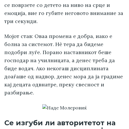
се поврзете со детето на ниво на срце и
емоција, вие го губите неговото внимание за
три секунди.
Мојот став: Оваа промена е добра, иако е
болна за системот. Нѐ тера да бидеме
подобри луѓе. Порано наставникот беше
господар на училницата, а денес треба да
биде водач. Ако некогаш дисциплината
доаѓаше од надвор, денес мора да ја градиме
кај децата одвнатре, преку свесност и
разбирање.
Се изгуби ли авторитетот на