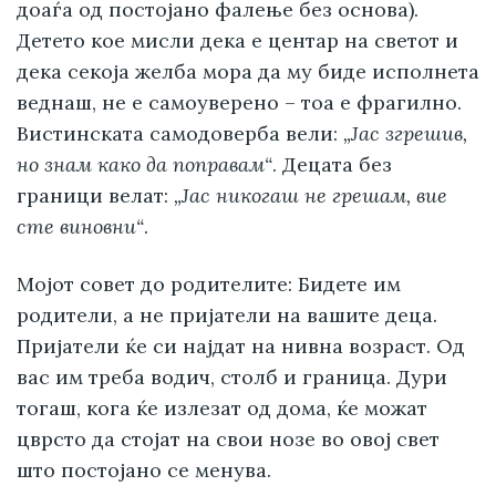
доаѓа од постојано фалење без основа).
Детето кое мисли дека е центар на светот и
дека секоја желба мора да му биде исполнета
веднаш, не е самоуверено – тоа е фрагилно.
Вистинската самодоверба вели:
„Јас згрешив,
но знам како да поправам“
. Децата без
граници велат:
„Јас никогаш не грешам, вие
сте виновни“
.
Мојот совет до родителите: Бидете им
родители, а не пријатели на вашите деца.
Пријатели ќе си најдат на нивна возраст. Од
вас им треба водич, столб и граница. Дури
тогаш, кога ќе излезат од дома, ќе можат
цврсто да стојат на свои нозе во овој свет
што постојано се менува.