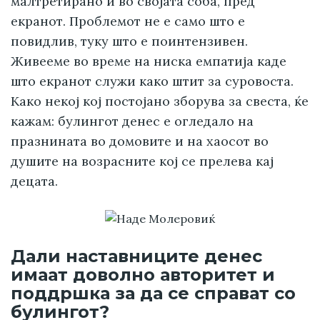
малтретирано и во својата соба, пред
екранот. Проблемот не е само што е
повидлив, туку што е поинтензивен.
Живееме во време на ниска емпатија каде
што екранот служи како штит за суровоста.
Како некој кој постојано зборува за свеста, ќе
кажам: булингот денес е огледало на
празнината во домовите и на хаосот во
душите на возрасните кој се прелева кај
децата.
Дали наставниците денес
имаат доволно авторитет и
поддршка за да се справат со
булингот?