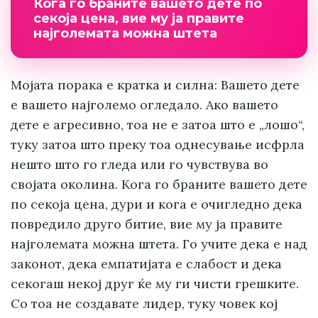
Кога го браните вашето дете по
секоја цена, вие му ја правите
најголемата можна штета
Мојата порака е кратка и силна: Вашето дете
е вашето најголемо огледало. Ако вашето
дете е агресивно, тоа не е затоа што е „лошо“,
туку затоа што преку тоа однесување исфрла
нешто што го гледа или го чувствува во
својата околина. Кога го браните вашето дете
по секоја цена, дури и кога е очигледно дека
повредило друго битие, вие му ја правите
најголемата можна штета. Го учите дека е над
законот, дека емпатијата е слабост и дека
секогаш некој друг ќе му ги чисти грешките.
Со тоа не создавате лидер, туку човек кој