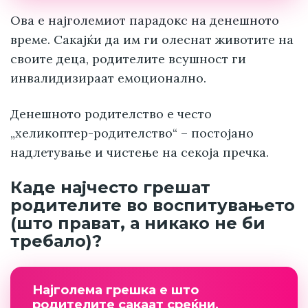
Ова е најголемиот парадокс на денешното
време. Сакајќи да им ги олеснат животите на
своите деца, родителите всушност ги
инвалидизираат емоционално.
Денешното родителство е често
„хеликоптер-родителство“ – постојано
надлетување и чистење на секоја пречка.
Каде најчесто грешат
родителите во воспитувањето
(што прават, а никако не би
требало)?
Најголема грешка е што
родителите сакаат среќни,