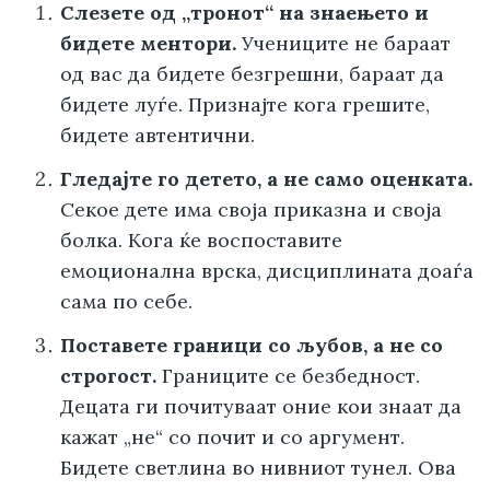
Слезете од „тронот“ на знаењето и
бидете ментори.
Учениците не бараат
од вас да бидете безгрешни, бараат да
бидете луѓе. Признајте кога грешите,
бидете автентични.
Гледајте го детето, а не само оценката.
Секое дете има своја приказна и своја
болка. Кога ќе воспоставите
емоционална врска, дисциплината доаѓа
сама по себе.
Поставете граници со љубов, а не со
строгост.
Границите се безбедност.
Децата ги почитуваат оние кои знаат да
кажат „не“ со почит и со аргумент.
Бидете светлина во нивниот тунел. Ова