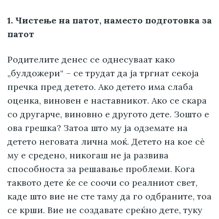
1. Чистење на патот, наместо подготовка за
патот
Родителите денес се однесуваат како
„булдожери“ – се трудат да ја тргнат секоја
пречка пред детето. Ако детето има слаба
оценка, виновен е наставникот. Ако се скара
со другарче, виновно е другото дете. Зошто е
ова грешка? Затоа што му ја одземате на
детето неговата лична моќ. Детето на кое сè
му е средено, никогаш не ја развива
способноста за решавање проблеми. Кога
таквото дете ќе се соочи со реалниот свет,
каде што вие не сте таму да го одбраните, тоа
се крши. Вие не создавате среќно дете, туку