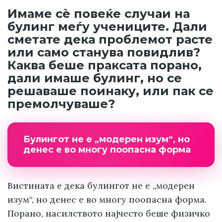
Имаме сè повеќе случаи на
булинг меѓу учениците. Дали
сметате дека проблемот расте
или само станува повидлив?
Каква беше праксата порано,
дали имаше булинг, но се
решаваше поинаку, или пак се
премолчуваше?
Булингот не е „модерен изум“, но
денес е во многу поопасна форма
Вистината е дека булингот не е „модерен
изум“, но денес е во многу поопасна форма.
Порано, насилството најчесто беше физичко