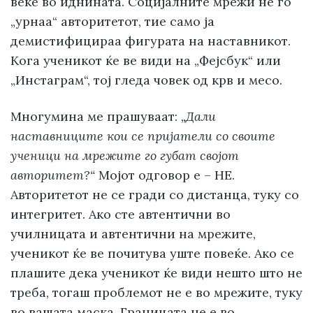
веќе во иднината. Социјалните мрежи не го
„урнаа“ авторитетот, тие само ја
демистифицираа фигурата на наставникот.
Кога ученикот ќе ве види на „Фејсбук“ или
„Инстаграм“, тој гледа човек од крв и месо.
Многумина ме прашуваат:
„Дали
наставниците кои се пријатели со своите
ученици на мрежите го губат својот
авторитет?“
Мојот одговор е – НЕ.
Авторитетот не се гради со дистанца, туку со
интегритет. Ако сте автентични во
училницата и автентични на мрежите,
ученикот ќе ве почитува уште повеќе. Ако се
плашите дека ученикот ќе види нешто што не
треба, тогаш проблемот не е во мрежите, туку
во вашата маска. Границата не е во