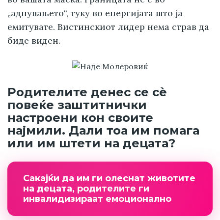
„аднувањето“, туку во енергијата што ја
емитувате. Вистинскиот лидер нема страв да
биде виден.
Родителите денес се сѐ
повеќе заштитнички
настроени кон своите
најмили. Дали тоа им помага
или им штети на децата?
Сакајќи да им ги олеснат животите
на децата, родителите ги
инвалидизираат емоционално