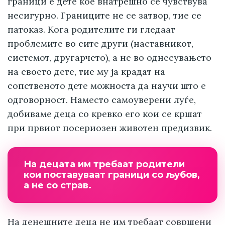
граници е дете кое внатрешно се чувствува
несигурно. Границите не се затвор, тие се
патоказ. Кога родителите ги гледаат
проблемите во сите други (наставникот,
системот, другарчето), а не во однесувањето
на своето дете, тие му ја крадат на
сопственото дете можноста да научи што е
одговорност. Наместо самоуверени луѓе,
добиваме деца со кревко его кои се кршат
при првиот посериозен животен предизвик.
На децата им требаат родители
кои поставуваат граници со љубов,
а не со страв.
На денешните деца не им требаат совршени