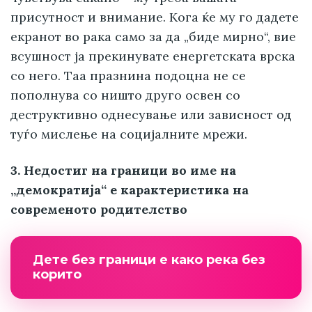
присутност и внимание. Кога ќе му го дадете
екранот во рака само за да „биде мирно“, вие
всушност ја прекинувате енергетската врска
со него. Таа празнина подоцна не се
пополнува со ништо друго освен со
деструктивно однесување или зависност од
туѓо мислење на социјалните мрежи.
3. Недостиг на граници во име на
„демократија“ е карактеристика на
современото родителство
Дете без граници е како река без
корито