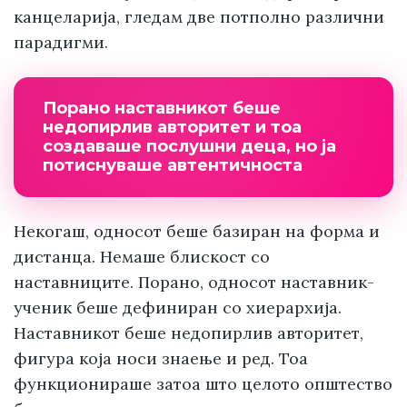
канцеларија, гледам две потполно различни
парадигми.
Порано наставникот беше
недопирлив авторитет и тоа
создаваше послушни деца, но ја
потиснуваше автентичноста
Некогаш, односот беше базиран на форма и
дистанца. Немаше блискост со
наставниците. Порано, односот наставник-
ученик беше дефиниран со хиерархија.
Наставникот беше недопирлив авторитет,
фигура која носи знаење и ред. Тоа
функционираше затоа што целото општество