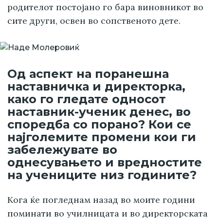
родителот постојано го бара виновникот во
сите други, освен во сопственото дете.
Од аспект на поранешна
наставничка и директорка,
како го гледате односот
наставник-ученик денес, во
споредба со порано? Кои се
најголемите промени кои ги
забележувате во
однесувањето и вредностите
на учениците низ годините?
Кога ќе погледнам назад во моите години
поминати во училницата и во директорската