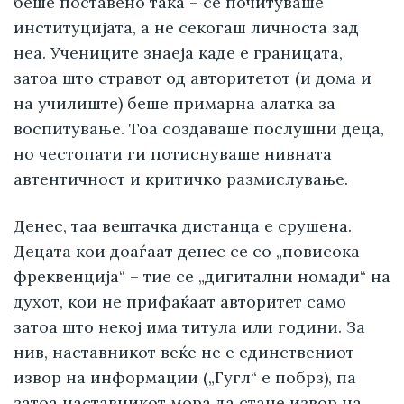
беше поставено така – се почитуваше
институцијата, а не секогаш личноста зад
неа. Учениците знаеја каде е границата,
затоа што стравот од авторитетот (и дома и
на училиште) беше примарна алатка за
воспитување. Тоа создаваше послушни деца,
но честопати ги потиснуваше нивната
автентичност и критичко размислување.
Денес, таа вештачка дистанца е срушена.
Децата кои доаѓаат денес се со „повисока
фреквенција“ – тие се „дигитални номади“ на
духот, кои не прифаќаат авторитет само
затоа што некој има титула или години. За
нив, наставникот веќе не е единствениот
извор на информации („Гугл“ е побрз), па
затоа наставникот мора да стане извор на