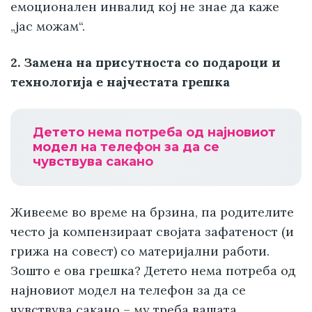
емоционален инвалид кој не знае да каже
„јас можам“.
2. Замена на присутноста со подароци и
технологија е најчестата грешка
Детето нема потреба од најновиот
модел на телефон за да се
чувствува сакано
Живееме во време на брзина, па родителите
често ја компензираат својата зафатеност (и
грижа на совест) со материјални работи.
Зошто е ова грешка? Детето нема потреба од
најновиот модел на телефон за да се
чувствува сакано – му треба вашата