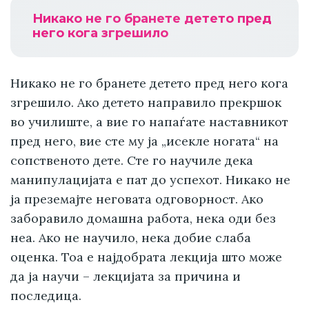
Никако не го бранете детето пред
него кога згрешило
Никако не го бранете детето пред него кога
згрешило. Ако детето направило прекршок
во училиште, а вие го напаѓате наставникот
пред него, вие сте му ја „исекле ногата“ на
сопственото дете. Сте го научиле дека
манипулацијата е пат до успехот. Никако не
ја преземајте неговата одговорност. Ако
заборавило домашна работа, нека оди без
неа. Ако не научило, нека добие слаба
оценка. Тоа е најдобрата лекција што може
да ја научи – лекцијата за причина и
последица.