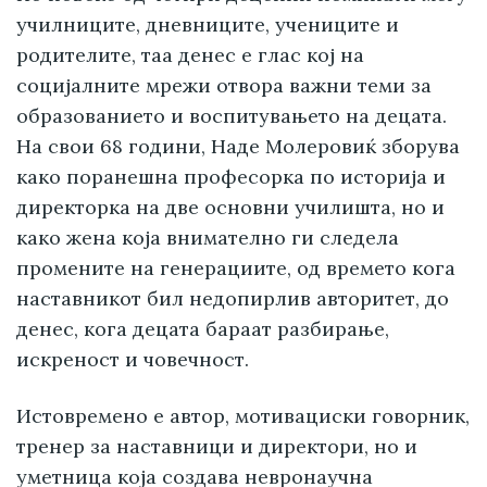
училниците, дневниците, учениците и
родителите, таа денес е глас кој на
социјалните мрежи отвора важни теми за
образованието и воспитувањето на децата.
На свои 68 години, Наде Молеровиќ зборува
како поранешна професорка по историја и
директорка на две основни училишта, но и
како жена која внимателно ги следела
промените на генерациите, од времето кога
наставникот бил недопирлив авторитет, до
денес, кога децата бараат разбирање,
искреност и човечност.
Истовремено е автор, мотивациски говорник,
тренер за наставници и директори, но и
уметница која создава невронаучна