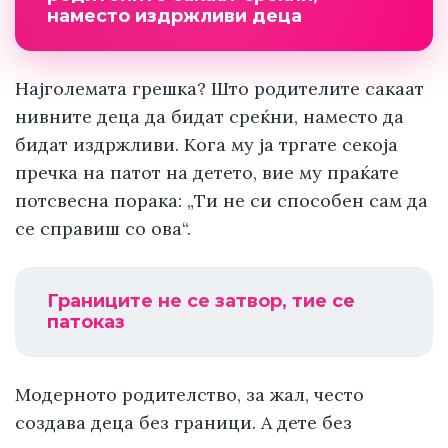
наместо издржливи деца
Најголемата грешка? Што родителите сакаат
нивните деца да бидат среќни, наместо да
бидат издржливи. Кога му ја тргате секоја
пречка на патот на детето, вие му праќате
потсвесна порака: „Ти не си способен сам да
се справиш со ова“.
Границите не се затвор, тие се
патоказ
Модерното родителство, за жал, често
создава деца без граници. А дете без