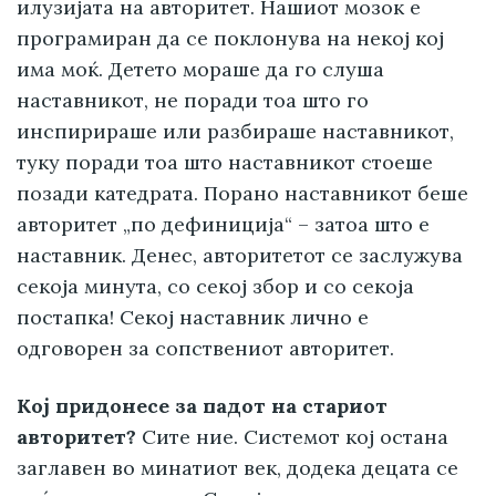
илузијата на авторитет. Нашиот мозок е
програмиран да се поклонува на некој кој
има моќ. Детето мораше да го слуша
наставникот, не поради тоа што го
инспирираше или разбираше наставникот,
туку поради тоа што наставникот стоеше
позади катедрата. Порано наставникот беше
авторитет „по дефиниција“ – затоа што е
наставник. Денес, авторитетот се заслужува
секоја минута, со секој збор и со секоја
постапка! Секој наставник лично е
одговорен за сопствениот авторитет.
Кој придонесе за падот на стариот
авторитет?
Сите ние. Системот кој остана
заглавен во минатиот век, додека децата се