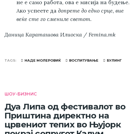
не е само работа, ова е мисија на будење.
Ако успеете да
допрете до едно срце, вие
веќе сте го смениле светот.
Даница Караташова Илиоска / Femina.mk
TAGS
НАДЕ МОЛЕРОВИЌ
ВОСПИТУВАЊЕ
БУЛИНГ
ШОУ-БИЗНИС
Дуа Липа од фестивалот во
Приштина директно на
црвениот тепих во Њујорк
покрај сопругот Калум