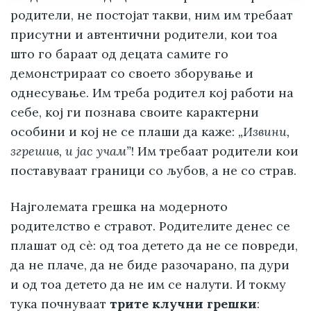
родители, не постојат такви, ним им требаат
присутни и автентични родители, кои тоа
што го бараат од децата самите го
демонстрираат со своето зборување и
однесување. Им треба родител кој работи на
себе, кој ги познава своите карактерни
особини и кој не се плаши да каже:
„Извини,
згрешив, и јас учам”
! Им требаат родители кои
поставуваат граници со љубов, а не со страв.
Најголемата грешка на модерното
родителство е стравот. Родителите денес се
плашат од сè: од тоа детето да не се повреди,
да не плаче, да не биде разочарано, па дури
и од тоа детето да не им се налути. И токму
тука почнуваат
трите клучни грешки
: