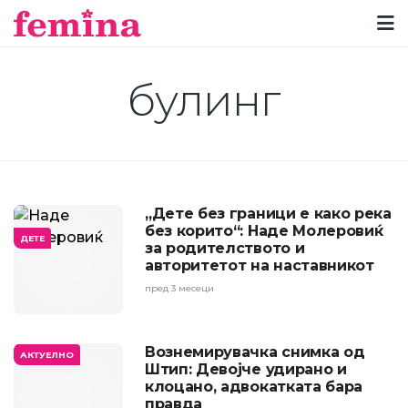
булинг
„Дете без граници е како река
без корито“: Наде Молеровиќ
ДЕТЕ
за родителството и
авторитетот на наставникот
пред 3 месеци
Вознемирувачка снимка од
АКТУЕЛНО
Штип: Девојче удирано и
клоцано, адвокатката бара
правда