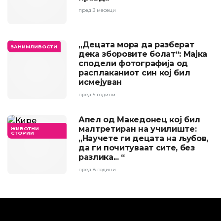
пред 3 месеци
„Децата мора да разберат
ЗАНИМЛИВОСТИ
дека зборовите болат“: Мајка
сподели фотографија од
расплаканиот син кој бил
исмејуван
пред 5 години
Апел од Македонец кој бил
малтретиран на училиште:
ЖИВОТНИ
СТОРИИ
„Научете ги децата на љубов,
да ги почитуваат сите, без
разлика... “
пред 8 години