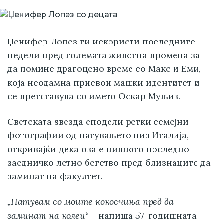
Џенифер Лопез ги искористи последните
недели пред големата животна промена за
да помине драгоцено време со Макс и Еми,
која неодамна присвои машки идентитет и
се претставува со името Оскар Муњиз.
Светската ѕвезда сподели ретки семејни
фотографии од патувањето низ Италија,
откривајќи дека ова е нивното последно
заедничко летно бегство пред близнаците да
заминат на факултет.
„Патувам со моите кокосчиња пред да
заминат на колеџ“
– напиша 57-годишната