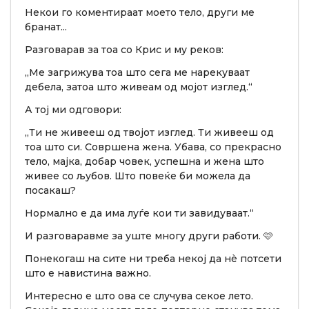
Некои го коментираат моето тело, други ме
бранат...
Разговарав за тоа со Крис и му реков:
„Ме загрижува тоа што сега ме нарекуваат
дебела, затоа што живеам од мојот изглед.“
А тој ми одговори:
„Ти не живееш од твојот изглед. Ти живееш од
тоа што си. Совршена жена. Убава, со прекрасно
тело, мајка, добар човек, успешна и жена што
живее со љубов. Што повеќе би можела да
посакаш?
Нормално е да има луѓе кои ти завидуваат.“
И разговаравме за уште многу други работи. 🩷
Понекогаш на сите ни треба некој да нè потсети
што е навистина важно.
Интересно е што ова се случува секое лето.