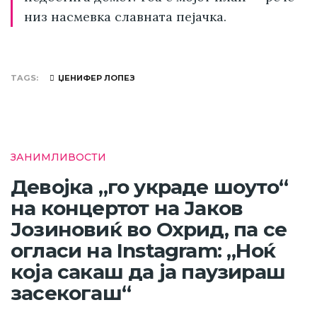
низ насмевка славната пејачка.
TAGS
ЏЕНИФЕР ЛОПЕЗ
ЗАНИМЛИВОСТИ
Девојка „го украде шоуто“
на концертот на Јаков
Јозиновиќ во Охрид, па се
огласи на Instagram: „Ноќ
која сакаш да ја паузираш
засекогаш“