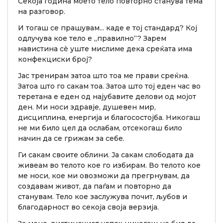
Секоја година моето тело повторно станува тема
на разговор.
И тогаш се прашувам... каде е тој стандард? Кој
одлучува кое тело е „правилно“? Зарем
навистина сè уште мислиме дека среќата има
конфекциски број?
Јас тренирам затоа што тоа ме прави среќна.
Затоа што го сакам тоа. Затоа што тој еден час во
теретана е еден од најубавите делови од мојот
ден. Ми носи здравје, душевен мир,
дисциплина, енергија и благосостојба. Никогаш
не ми било цел да ослабам, отсекогаш било
начин да се грижам за себе.
Ги сакам своите облини. Ја сакам слободата да
живеам во телото кое го избирам. Во телото кое
ме носи, кое ми овозможи да прегрнувам, да
создавам живот, да паѓам и повторно да
станувам. Тело кое заслужува почит, љубов и
благодарност во секоја своја верзија.