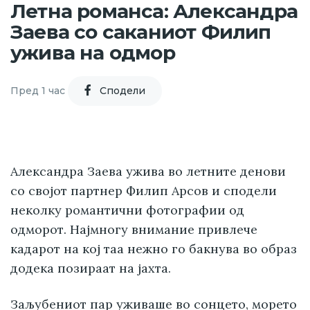
Летна романса: Александра
Заева со саканиот Филип
ужива на одмор
Пред 1 час
Cподели
Александра Заева ужива во летните денови
со својот партнер Филип Арсов и сподели
неколку романтични фотографии од
одморот. Најмногу внимание привлече
кадарот на кој таа нежно го бакнува во образ
додека позираат на јахта.
Заљубениот пар уживаше во сонцето, морето