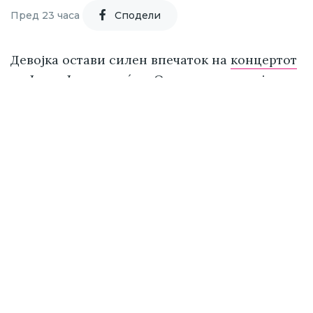
Пред 23 часа
Cподели
Девојка
остави силен впечаток на
концертот
на Јаков Јозиновиќ во Охрид
со енергијата и
искрените емоции.
Зорана Митева се качи на сцената и заедно
со српскиот пејач ја отпеа песната „Nećeš
spavati“ од неговиот нов албум за што доби
силни аплаузи од публиката.
Расположената девојка на социјалните
мрежи сподели албум со фотографии и
видеа, а во описот напиша: