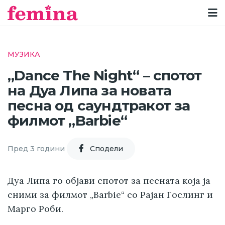
МУЗИКА
„Dance The Night“ – спотот
на Дуа Липа за новата
песна од саундтракот за
филмот „Barbie“
Пред 3 години
Cподели
Дуа Липа го објави спотот за песната која ја
сними за филмот „Barbie“ со Рајан Гослинг и
Марго Роби.