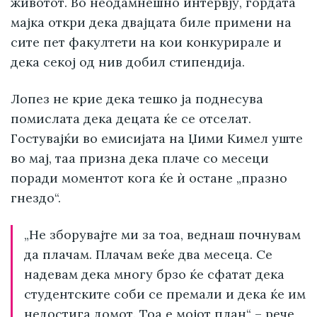
животот. Во неодамнешно интервју, гордата
мајка откри дека двајцата биле примени на
сите пет факултети на кои конкурирале и
дека секој од нив добил стипендија.
Лопез не крие дека тешко ја поднесува
помислата дека децата ќе се отселат.
Гостувајќи во емисијата на Џими Кимел уште
во мај, таа призна дека плаче со месеци
поради моментот кога ќе ѝ остане „празно
гнездо“.
„Не зборувајте ми за тоа, веднаш почнувам
да плачам. Плачам веќе два месеца. Се
надевам дека многу брзо ќе сфатат дека
студентските соби се премали и дека ќе им
недостига домот. Тоа е мојот план“ – рече