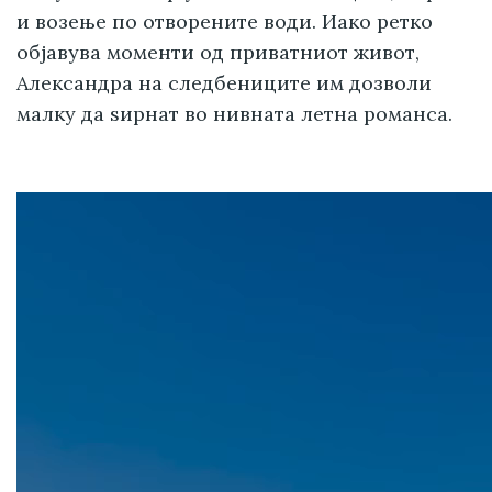
и возење по отворените води. Иако ретко
објавува моменти од приватниот живот,
Александра на следбениците им дозволи
малку да ѕирнат во нивната летна романса.