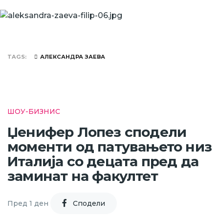
TAGS
АЛЕКСАНДРА ЗАЕВА
ШОУ-БИЗНИС
Џенифер Лопез сподели
моменти од патувањето низ
Италија со децата пред да
заминат на факултет
Пред 1 ден
Cподели