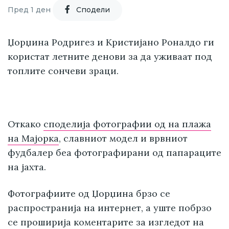
Пред 1 ден
Cподели
Џорџина Родригез и Кристијано Роналдо ги
користат летните денови за да уживаат под
топлите сончеви зраци.
Откако
споделија фотографии од на плажа
на Мајорка
, славниот модел и врвниот
фудбалер беа фотографирани од папараците
на јахта.
Фотографиите од Џорџина брзо се
распространија на интернет, а уште побрзо
се проширија коментарите за изгледот на