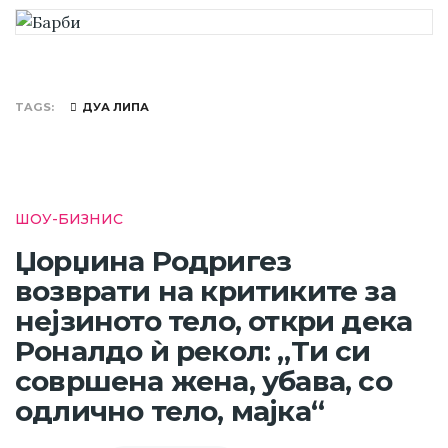
TAGS
ДУА ЛИПА
ШОУ-БИЗНИС
Џорџина Родригез
возврати на критиките за
нејзиното тело, откри дека
Роналдо ѝ рекол: „Ти си
совршена жена, убава, со
одлично тело, мајка“