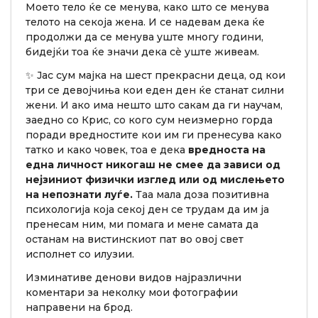
Моето тело ќе се менува, како што се менува
телото на секоја жена. И се надевам дека ќе
продолжи да се менува уште многу години,
бидејќи тоа ќе значи дека сè уште живеам.
✨ Јас сум мајка на шест прекрасни деца, од кои
три се девојчиња кои еден ден ќе станат силни
жени. И ако има нешто што сакам да ги научам,
заедно со Крис, со кого сум неизмерно горда
поради вредностите кои им ги пренесува како
татко и како човек, тоа е дека
вредноста на
една личност никогаш не смее да зависи од
нејзиниот физички изглед или од мислењето
на непознати луѓе.
Таа мала доза позитивна
психологија која секој ден се трудам да им ја
пренесам ним, ми помага и мене самата да
останам на вистинскиот пат во овој свет
исполнет со илузии.
Изминативе денови видов најразлични
коментари за неколку мои фотографии
направени на брод.