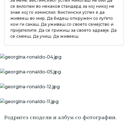
За мене, вистинскиот успех никогаш не бил да
се вклопам во некаков стандард за кој никој не
знае кој го измислил. Вистински успех е да
живееш во мир. Да бидеш опкружен со луѓето
кои ги сакаш. Да уживаш со своето семејство и
пријателите. Да се грижиш за своето здравје. Да
се смееш. Да учиш. Да живееш.
Родригез сподели и албум со фотографии.