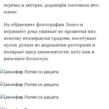
пејачка и актерка, додавајќи емотикон што
плаче.
На објавените фотографии Лопез и
нејзините деца уживаат во прошетки низ
неколку италијански градови, посетуваат
музеи, ручаат во шармантни ресторани и
позираат пред знаменитости, меѓу кои и
римскиот Колосеум.