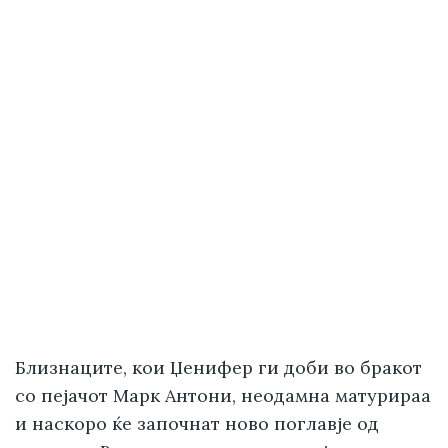
Близнаците, кои Џенифер ги доби во бракот
со пејачот Марк Антони, неодамна матурираа
и наскоро ќе започнат ново поглавје од